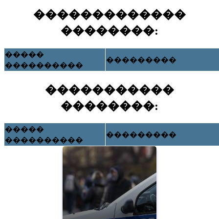
�������������
��������:
�����
���������
����������
�����������
��������:
�����
���������
����������