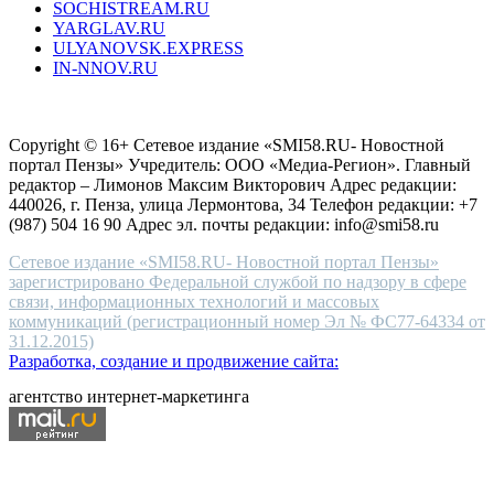
SOCHISTREAM.RU
YARGLAV.RU
ULYANOVSK.EXPRESS
IN-NNOV.RU
Согласие на обработку персональных данных
Политика по
защите персональных данных
Copyright © 16+ Сетевое издание «SMI58.RU- Новостной
портал Пензы» Учредитель: ООО «Медиа-Регион». Главный
редактор – Лимонов Максим Викторович Адрес редакции:
440026, г. Пенза, улица Лермонтова, 34 Телефон редакции: +7
(987) 504 16 90 Адрес эл. почты редакции: info@smi58.ru
Сетевое издание «SMI58.RU- Новостной портал Пензы»
зарегистрировано Федеральной службой по надзору в сфере
связи, информационных технологий и массовых
коммуникаций (регистрационный номер Эл № ФС77-64334 от
31.12.2015)
Разработка, создание и продвижение сайта:
агентство интернет-маркетинга