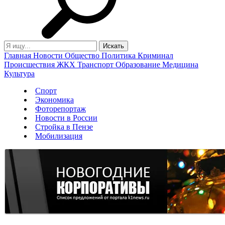
Главная
Новости
Общество
Политика
Криминал
Происшествия
ЖКХ
Транспорт
Образование
Медицина
Культура
Спорт
Экономика
Фоторепортаж
Новости в России
Стройка в Пензе
Мобилизация