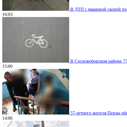
В ДТП с машиной скорой пом
16:03
В Сосновоборском районе 77
15:00
57-летнего жителя Пензы обв
14:06