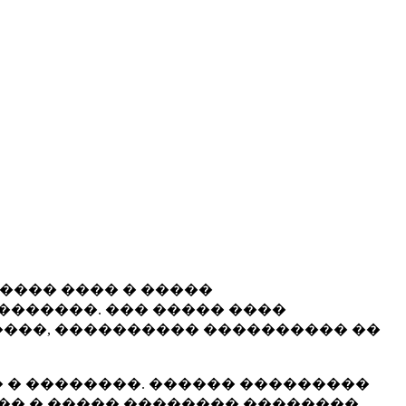
����� ���� � �����
�������. ��� ����� ����
���, ���������� ���������� ��
 � ��������. ������ ���������
�� � ����� �������� ��������.