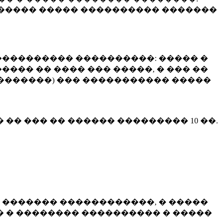
����� ����� ���������� �������
��������� ����������: ����� �
��� �� ���� ��� �����, � ��� ��
 ��������) ��� ����������� �����
� �� ��� �� ������ ���������
10 ��.
 ������� ������������, � �����
 � �������� ���������� � �����