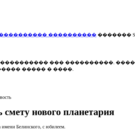
���������� ����������
������� Smi
 ����������� ��� ����������. ���
���� ����� � ����.
вость
ь смету нового планетария
а имени Белинского, с юбилеем.