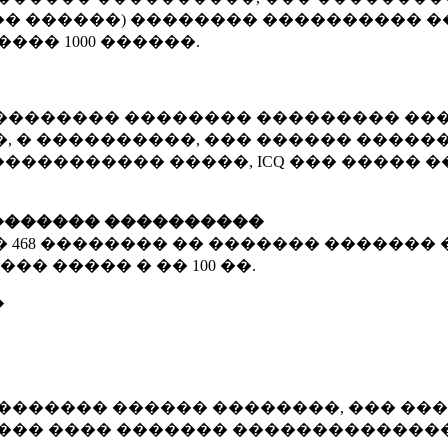
� ������) �������� ���������� �
�����
1000 ������
.
�������� �������� ��������� ���
 � ����������, ��� ������ �������
����������� �����, ICQ ��� �����
������� ����������
�
468 ��������
�� ������� ������� 
��� ����� � ��
100 ��.
�
������� ������ ��������, ��� ���
���� ���� ������� ��������������