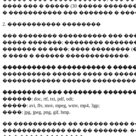
���� ��� � ����� (
30 �����
�������
� ����������� ��� ������� � ��
2. ����������� ��������
��� �������� ���������� ��� ��
����� �������; �������� �������,
������� �� ����; ���� �������� (
� ���� � ������ �������������.
����������� ���������� � ����
���������� ������ ���� �� ����
������������ ������ ���������
��������� ��� �������� ������
������:
doc, rtf, txt, pdf, odt;
�����:
avi, flv, mov, mpeg, wmv, mp4, 3gp;
����:
jpg, jpeg, png, gif, bmp.
�� ����������� �� ������ ���� �
������������� ��� �� �������. 