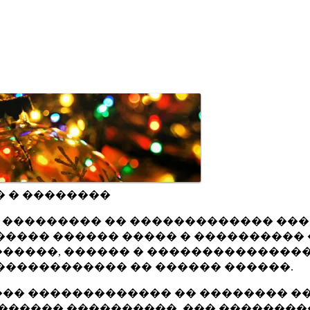
� � ��������
ru ��������� �� ������������� ��
���� ������ ����� � ���������� 
�����, ������ � ���������������
������������ �� ������ ������.
�� ������������� �� �������� ��
������ ����������, ��� ��������