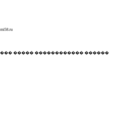
58.ru
���� ����� ������������ ������