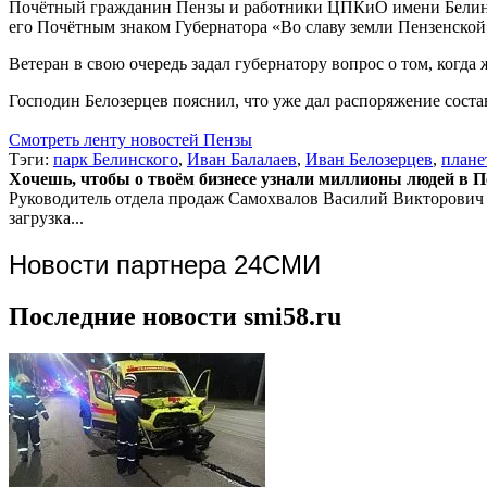
Почётный гражданин Пензы и работники ЦПКиО имени Белинск
его Почётным знаком Губернатора «Во славу земли Пензенской
Ветеран в свою очередь задал губернатору вопрос о том, когд
Господин Белозерцев пояснил, что уже дал распоряжение сост
Смотреть ленту новостей Пензы
Тэги:
парк Белинского
,
Иван Балалаев
,
Иван Белозерцев
,
плане
Хочешь, чтобы о твоём бизнесе узнали миллионы людей в Пен
Руководитель отдела продаж
Самохвалов Василий Викторович
загрузка...
Новости партнера 24СМИ
Последние новости smi58.ru