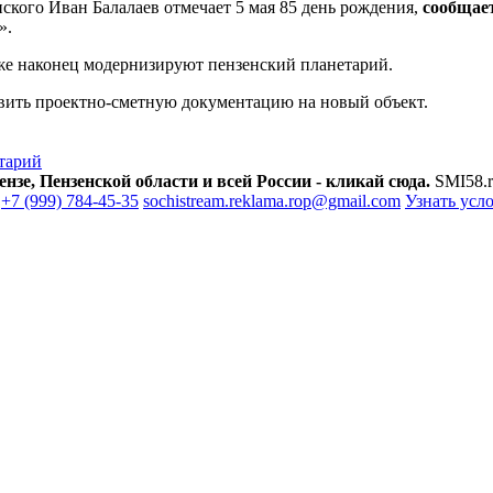
ого Иван Балалаев отмечает 5 мая 85 день рождения,
сообщает
».
а же наконец модернизируют пензенский планетарий.
авить проектно-сметную документацию на новый объект.
тарий
зе, Пензенской области и всей России - кликай сюда.
SMI58.r
+7 (999) 784-45-35
sochistream.reklama.rop@gmail.com
Узнать усл