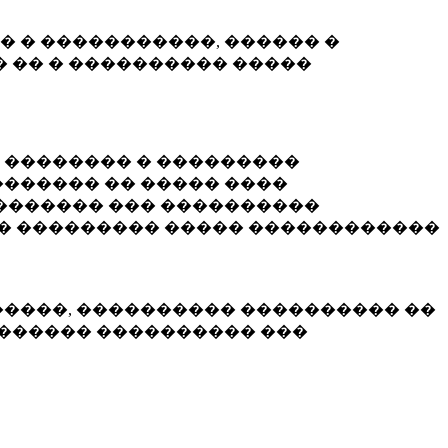
� � �����������, ������ �
 �� � ���������� �����
� �������� � ���������
������ �� ����� ����
������� ��� ����������
�� ��������� ����� ������������
�����, ���������� ���������� ��
������� ���������� ���