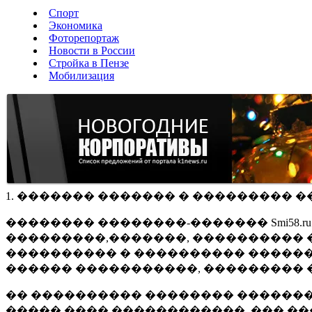
Спорт
Экономика
Фоторепортаж
Новости в России
Стройка в Пензе
Мобилизация
1. ������� ������� � ��������� �
�������� ��������-������� Smi58.
���������,�������, ���������� �
���������� � ���������� ������
������ �����������, ��������� 
�� ���������� �������� �������
����� ���� ������������, ��� ��