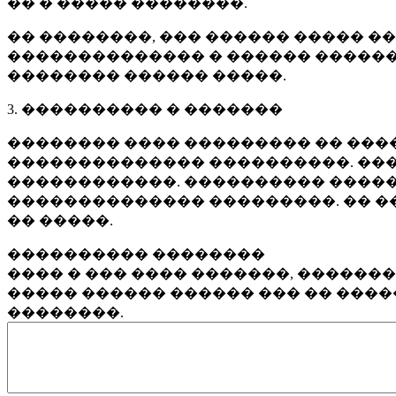
�� � ����� ��������.
�� ��������, ��� ������ ����� �
�������������� � ������ ������
�������� ������ �����.
3. ���������� � �������
�������� ���� ��������� �� ����
�������������� ����������. ���
������������. ���������� �����
�������������� ���������. �� �
�� �����.
���������� ��������
���� � ��� ���� �������, ������
����� ������ ������ ��� �� ���
��������.