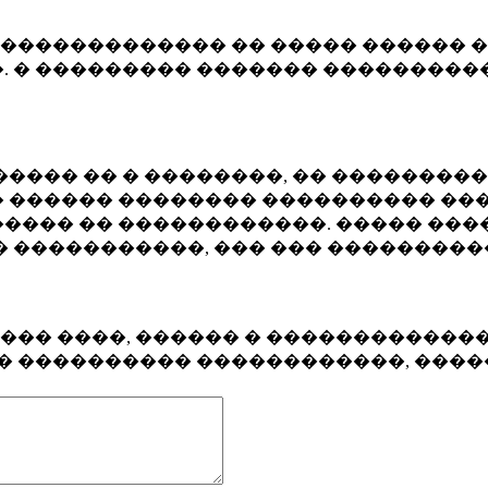
�������������� �� ����� ������ �
. � ��������� ������� ����������
���� �� � ��������, �� ��������
 ������ �������� ���������� ���
���� �� ������������. ����� ���
� �����������, ��� ��� ��������
���� ����, ������ � ������������
�� ���������� ������������, ���