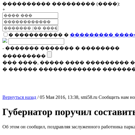
���������� ��������� (����):
+
� ���������� �
��������� ����
- ������� ������� � ��������
���������
��� ����, ����� ���� ���������
� ������ ������������� �������
Вернуться назад
/
05 Мая 2016, 13:38,
smi58.ru
Сообщить нам но
Губернатор поручил составит
Об этом он сообщил, поздравляя заслуженного работника парк