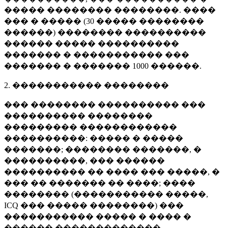
����� �������� ��������. ����
��� � ����� (
30 �����
��������
������) �������� ����������
������ ����� ����������
������� � ����������� ���
������� � �������
1000 ������
.
2. ����������� ��������
��� �������� ���������� ���
���������� ��������
��������� ������������
����������: ����� � �����
�������; �������� �������, �
����������, ��� ������
���������� �� ���� ��� �����, �
��� �� ������� �� ����; ����
�������� (����������� �����,
ICQ ��� ����� ��������) ���
����������� ����� � ���� �
������ �������������.