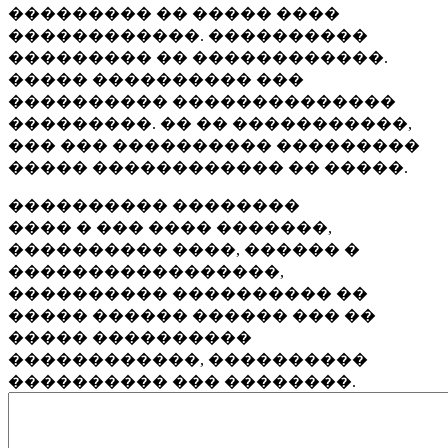
��������� �� ����� ����
������������. ����������
��������� �� ������������.
����� ���������� ���
���������� ��������������
���������. �� �� �����������,
��� ��� ���������� ���������
����� ������������ �� �����.
���������� ��������
���� � ��� ���� �������,
���������� ����, ������ �
�����������������,
���������� ���������� ��
����� ������ ������ ��� ��
����� ����������
������������, ����������
���������� ��� ��������.