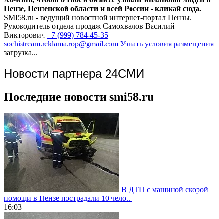
Пензе, Пензенской области и всей России - кликай сюда.
SMI58.ru - ведущий новостной интернет-портал Пензы.
Руководитель отдела продаж
Самохвалов Василий
Викторович
+7 (999) 784-45-35
sochistream.reklama.rop@gmail.com
Узнать условия размещения
загрузка...
Новости партнера 24СМИ
Последние новости smi58.ru
В ДТП с машиной скорой
помощи в Пензе пострадали 10 чело...
16:03