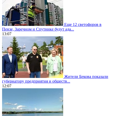
Еще 12 светофоров в
Пензе, Заречном и Спутнике будут ада...
13:07
Жители Бекова показали
губернатору предприятия и обществ...
12:07