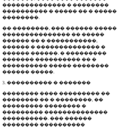
�������������� � ��������
���������� � ����� �� � �����
��������.
�� ��������, ��� ������ �����
��������������� �� �����
������ �� � �����������,
������ � �������������� �
������ ������. � ���������
������� ���������� �� �
���������� ����� ��������
������ �����.
3. ���������� � �������
�������� ���� ��������� ��
�������� �� � ��������, ��
��������� �������� �
��������� ��������������
����������. ��� ������
�������� ����������