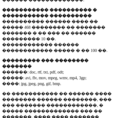
����������� ���������� �
����������� ����������
���������� ������ ���� ��
�����
468 ��������
�� �������
������� � �� ��� �� ������
���������
10 ��.
������������ ������
������������ ����� � ��
100 ��.
��������� ��� ��������
�������
������:
doc, rtf, txt, pdf, odt;
�����:
avi, flv, mov, mpeg, wmv, mp4, 3gp;
����:
jpg, jpeg, png, gif, bmp.
�� ����������� �� ������ ����
�������� ������ ��������, ���
��� ������� ������������, �
����� ������������� ��� ��
�������. ���� ���� �������