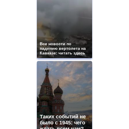
ladies
watches
for
sale.
best
vape
shops
site.
Все новости по
offer
падению вертолета на
all
Кавказе: читать здесь
kinds
of
high
quality
https://www.phoenix-
suns.ru/
which
you
need.
replica
franck
muller
Таких событий не
rolex
было с 1945: чего
even
though
ждать всем нам?