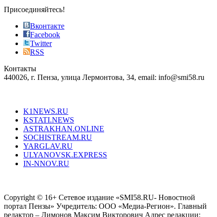
sophistication
Присоединяйтесь!
also
just
Вконтакте
the
Facebook
right
Twitter
blend
RSS
in
Контакты
creation
440026, г. Пенза, улица Лермонтова, 34, email: info@smi58.ru
completely
unique
Все порталы НМГ
dazzling
type.
K1NEWS.RU
reddit
KSTATI.NEWS
sevenfridayreplica.ru
ASTRAKHAN.ONLINE
sevenfriday
SOCHISTREAM.RU
outlet
YARGLAV.RU
is
ULYANOVSK.EXPRESS
the
IN-NNOV.RU
first
choice
Согласие на обработку персональных данных
Политика по
for
защите персональных данных
high-
Copyright © 16+ Сетевое издание «SMI58.RU- Новостной
end
портал Пензы» Учредитель: ООО «Медиа-Регион». Главный
people.
редактор – Лимонов Максим Викторович Адрес редакции: