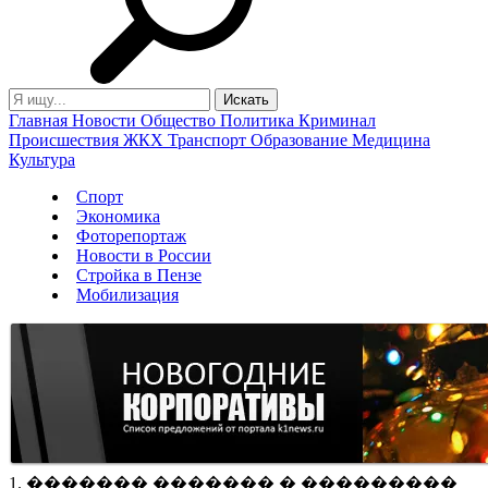
Главная
Новости
Общество
Политика
Криминал
Происшествия
ЖКХ
Транспорт
Образование
Медицина
Культура
Спорт
Экономика
Фоторепортаж
Новости в России
Стройка в Пензе
Мобилизация
1. ������� ������� � ���������