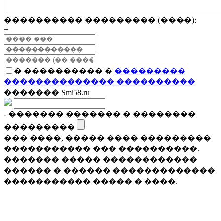
���������� ��������� (����):
+
� ���������� �
���������
�������������� ����������
������� Smi58.ru
- ������� ������� � ��������
���������
��� ����, ����� ���� ���������
����������� ��� ����������.
������� ����� ������������
������ � ������ �������������
����������� ����� � ����.