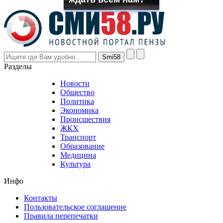
the
prices
are
higher
however
visitors
nevertheless
Разделы
believe
that
Новости
good
Общество
value.
Политика
who
Экономика
sells
Происшествия
the
ЖКХ
best
Транспорт
phyrevape.com
Образование
vape
Медицина
store
Культура
on
the
Инфо
pursuit
of
Контакты
the
Пользовательское соглашение
most
Правила перепечатки
effective