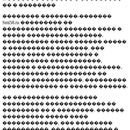
�� � ��������
�������� ��������-�������
Smi58.ru ��������� ��
������������� ������� ���� �
����� ���������,�������,
���������� ����� ������ �����
� ���������� �������. ���
����� ���� ���������� �
���������� �����������,
������ � ������������������,
���������� ���������� ��
������ �����������, ���������
������������ �� ������ ������.
�� ���������� ��������
��������� ������������� ��
�������� �� � ��������. ������
��������� ����� ����
������������, ��� ��������
����������, ��� ���������� �