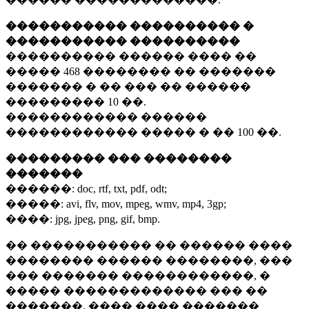
����������� ���������� �
����������� ����������
���������� ������ ���� ��
�����
468 ��������
�� �������
������� � �� ��� �� ������
���������
10 ��.
������������ ������
������������ ����� � ��
100 ��.
��������� ��� ��������
�������
������:
doc, rtf, txt, pdf, odt;
�����:
avi, flv, mov, mpeg, wmv, mp4, 3gp;
����:
jpg, jpeg, png, gif, bmp.
�� ����������� �� ������ ����
�������� ������ ��������, ���
��� ������� ������������, �
����� ������������� ��� ��
�������. ���� ���� �������