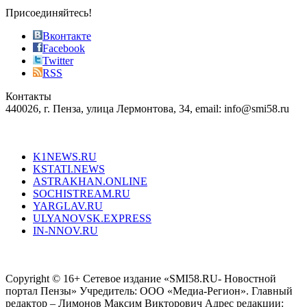
sophistication
Присоединяйтесь!
also
just
Вконтакте
the
Facebook
right
Twitter
blend
RSS
in
Контакты
creation
440026, г. Пенза, улица Лермонтова, 34, email: info@smi58.ru
completely
unique
Все порталы НМГ
dazzling
type.
K1NEWS.RU
reddit
KSTATI.NEWS
sevenfridayreplica.ru
ASTRAKHAN.ONLINE
sevenfriday
SOCHISTREAM.RU
outlet
YARGLAV.RU
is
ULYANOVSK.EXPRESS
the
IN-NNOV.RU
first
choice
Согласие на обработку персональных данных
Политика по
for
защите персональных данных
high-
Copyright © 16+ Сетевое издание «SMI58.RU- Новостной
end
портал Пензы» Учредитель: ООО «Медиа-Регион». Главный
people.
редактор – Лимонов Максим Викторович Адрес редакции: