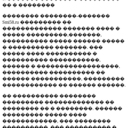
�� � ��������
�������� ��������-�������
Smi58.ru ��������� ��
������������� ������� ���� �
����� ���������,�������,
���������� ����� ������ �����
� ���������� �������. ���
����� ���� ���������� �
���������� �����������,
������ � ������������������,
���������� ���������� ��
������ �����������, ���������
������������ �� ������ ������.
�� ���������� ��������
��������� ������������� ��
�������� �� � ��������. ������
��������� ����� ����
������������, ��� ��������
����������, ��� ���������� �