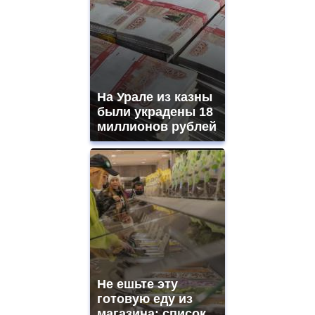
ladies
watches
for
sale.
best
vape
shops
На Урале из казны
site.
offer
были украдены 18
all
миллионов рублей
kinds
of
high
quality
https://www.phoenix-
suns.ru/
which
you
need.
replica
franck
muller
Не ешьте эту
rolex
готовую еду из
even
though
магазина: список