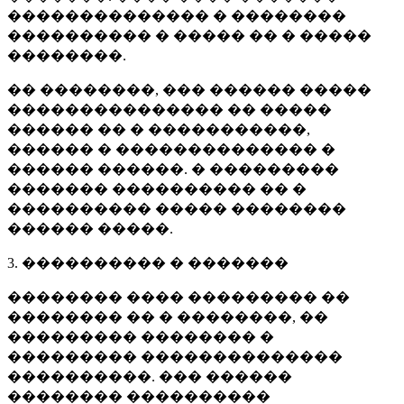
�������������� � ��������
���������� � ����� �� � �����
��������.
�� ��������, ��� ������ �����
��������������� �� �����
������ �� � �����������,
������ � �������������� �
������ ������. � ���������
������� ���������� �� �
���������� ����� ��������
������ �����.
3. ���������� � �������
�������� ���� ��������� ��
�������� �� � ��������, ��
��������� �������� �
��������� ��������������
����������. ��� ������
�������� ����������