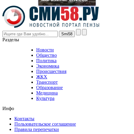
the
prices
are
higher
however
visitors
nevertheless
Разделы
believe
that
Новости
good
Общество
value.
Политика
who
Экономика
sells
Происшествия
the
ЖКХ
best
Транспорт
phyrevape.com
Образование
vape
Медицина
store
Культура
on
the
Инфо
pursuit
of
Контакты
the
Пользовательское соглашение
most
Правила перепечатки
effective