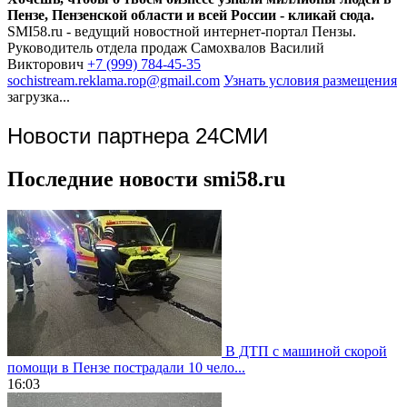
Пензе, Пензенской области и всей России - кликай сюда.
SMI58.ru - ведущий новостной интернет-портал Пензы.
Руководитель отдела продаж
Самохвалов Василий
Викторович
+7 (999) 784-45-35
sochistream.reklama.rop@gmail.com
Узнать условия размещения
загрузка...
Новости партнера 24СМИ
Последние новости smi58.ru
В ДТП с машиной скорой
помощи в Пензе пострадали 10 чело...
16:03