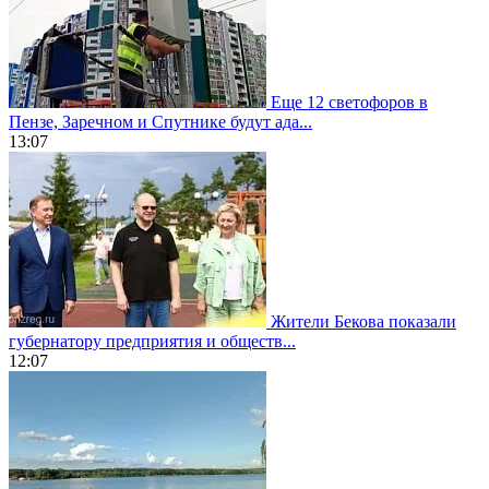
Еще 12 светофоров в
Пензе, Заречном и Спутнике будут ада...
13:07
Жители Бекова показали
губернатору предприятия и обществ...
12:07