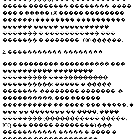
����� �������� ��������. ����
��� � ����� (
30 �����
��������
������) �������� ����������
������ ����� ����������
������� � ����������� ���
������� � �������
1000 ������
.
2. ����������� ��������
��� �������� ���������� ���
���������� ��������
��������� ������������
����������: ����� � �����
�������; �������� �������, �
����������, ��� ������
���������� �� ���� ��� �����, �
��� �� ������� �� ����; ����
�������� (����������� �����,
ICQ ��� ����� ��������) ���
����������� ����� � ���� �
������ �������������.