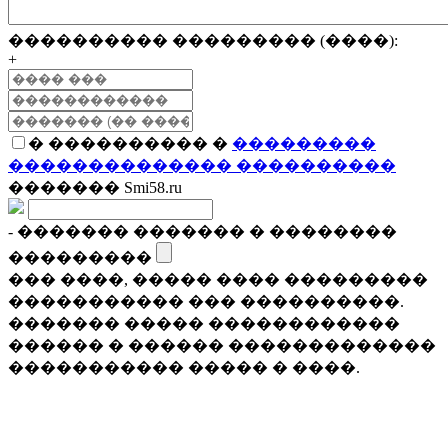
���������� ��������� (����):
+
� ���������� �
���������
�������������� ����������
������� Smi58.ru
- ������� ������� � ��������
���������
��� ����, ����� ���� ���������
����������� ��� ����������.
������� ����� ������������
������ � ������ �������������
����������� ����� � ����.