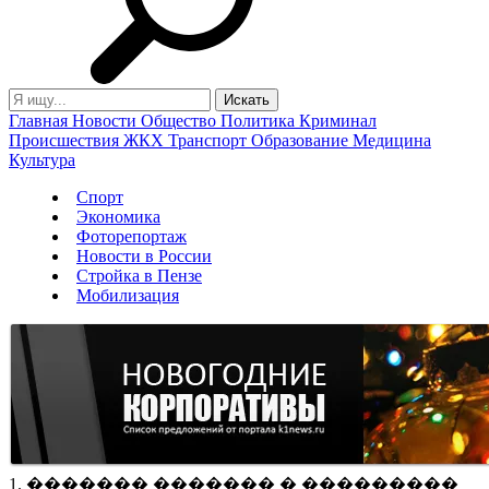
Главная
Новости
Общество
Политика
Криминал
Происшествия
ЖКХ
Транспорт
Образование
Медицина
Культура
Спорт
Экономика
Фоторепортаж
Новости в России
Стройка в Пензе
Мобилизация
1. ������� ������� � ���������