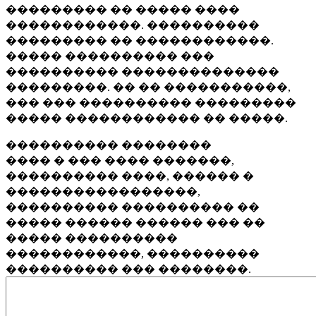
��������� �� ����� ����
������������. ����������
��������� �� ������������.
����� ���������� ���
���������� ��������������
���������. �� �� �����������,
��� ��� ���������� ���������
����� ������������ �� �����.
���������� ��������
���� � ��� ���� �������,
���������� ����, ������ �
�����������������,
���������� ���������� ��
����� ������ ������ ��� ��
����� ����������
������������, ����������
���������� ��� ��������.