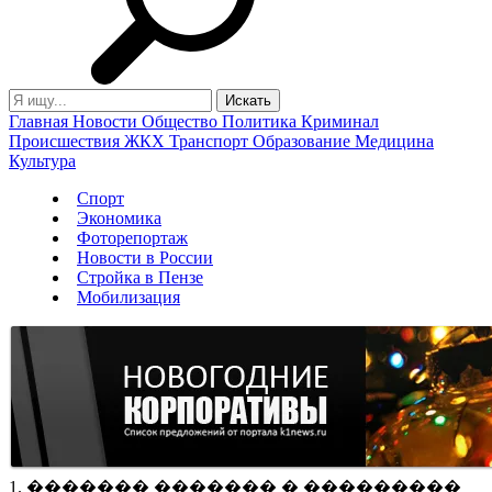
Главная
Новости
Общество
Политика
Криминал
Происшествия
ЖКХ
Транспорт
Образование
Медицина
Культура
Спорт
Экономика
Фоторепортаж
Новости в России
Стройка в Пензе
Мобилизация
1. ������� ������� � ���������