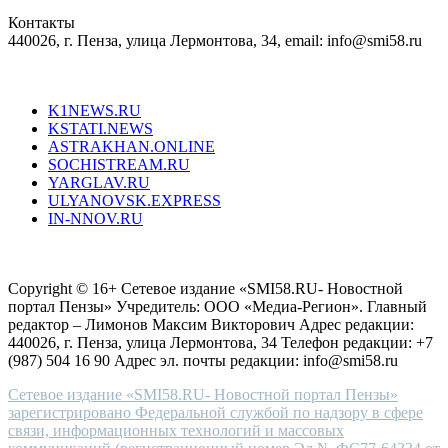
in
Контакты
creation
440026, г. Пенза, улица Лермонтова, 34, email: info@smi58.ru
completely
unique
Все порталы НМГ
dazzling
type.
K1NEWS.RU
reddit
KSTATI.NEWS
sevenfridayreplica.ru
ASTRAKHAN.ONLINE
sevenfriday
SOCHISTREAM.RU
outlet
YARGLAV.RU
is
ULYANOVSK.EXPRESS
the
IN-NNOV.RU
first
choice
Согласие на обработку персональных данных
Политика по
for
защите персональных данных
high-
Copyright © 16+ Сетевое издание «SMI58.RU- Новостной
end
портал Пензы» Учредитель: ООО «Медиа-Регион». Главный
people.
редактор – Лимонов Максим Викторович Адрес редакции:
440026, г. Пенза, улица Лермонтова, 34 Телефон редакции: +7
(987) 504 16 90 Адрес эл. почты редакции: info@smi58.ru
Сетевое издание «SMI58.RU- Новостной портал Пензы»
зарегистрировано Федеральной службой по надзору в сфере
связи, информационных технологий и массовых