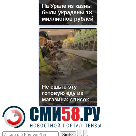
shops
На Урале из казны
site.
offer
были украдены 18
all
миллионов рублей
kinds
of
high
quality
https://www.phoenix-
suns.ru/
which
you
need.
replica
franck
muller
Не ешьте эту
rolex
готовую еду из
even
though
магазина: список
the
prices
are
higher
however
visitors