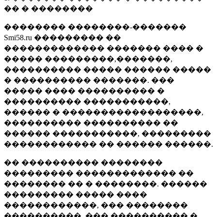
�� � ��������
�������� ��������-�������
Smi58.ru ��������� ��
������������� ������� ���� �
����� ���������,�������,
���������� ����� ������ �����
� ���������� �������. ���
����� ���� ���������� �
���������� �����������,
������ � ������������������,
���������� ���������� ��
������ �����������, ���������
������������ �� ������ ������.
�� ���������� ��������
��������� ������������� ��
�������� �� � ��������. ������
��������� ����� ����
������������, ��� ��������
����������, ��� ���������� �