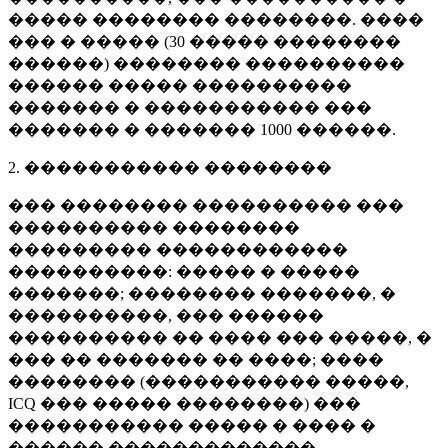
����� �������� ��������. ����
��� � ����� (
30 �����
��������
������) �������� ����������
������ ����� ����������
������� � ����������� ���
������� � �������
1000 ������
.
2. ����������� ��������
��� �������� ���������� ���
���������� ��������
��������� ������������
����������: ����� � �����
�������; �������� �������, �
����������, ��� ������
���������� �� ���� ��� �����, �
��� �� ������� �� ����; ����
�������� (����������� �����,
ICQ ��� ����� ��������) ���
����������� ����� � ���� �
������ �������������.