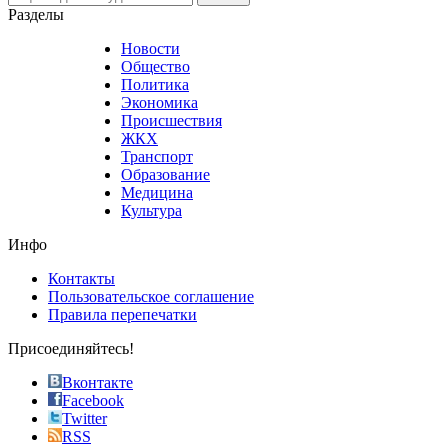
nevertheless
Разделы
believe
that
Новости
good
Общество
value.
Политика
who
Экономика
sells
Происшествия
the
ЖКХ
best
Транспорт
phyrevape.com
Образование
vape
Медицина
store
Культура
on
the
Инфо
pursuit
of
Контакты
the
Пользовательское соглашение
most
Правила перепечатки
effective
sophistication
Присоединяйтесь!
also
just
Вконтакте
the
Facebook
right
Twitter
blend
RSS