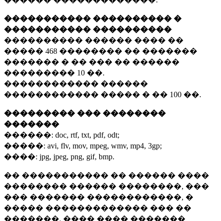
����������� ���������� �
����������� ����������
���������� ������ ���� ��
�����
468 ��������
�� �������
������� � �� ��� �� ������
���������
10 ��.
������������ ������
������������ ����� � ��
100 ��.
��������� ��� ��������
�������
������:
doc, rtf, txt, pdf, odt;
�����:
avi, flv, mov, mpeg, wmv, mp4, 3gp;
����:
jpg, jpeg, png, gif, bmp.
�� ����������� �� ������ ����
�������� ������ ��������, ���
��� ������� ������������, �
����� ������������� ��� ��
�������. ���� ���� �������