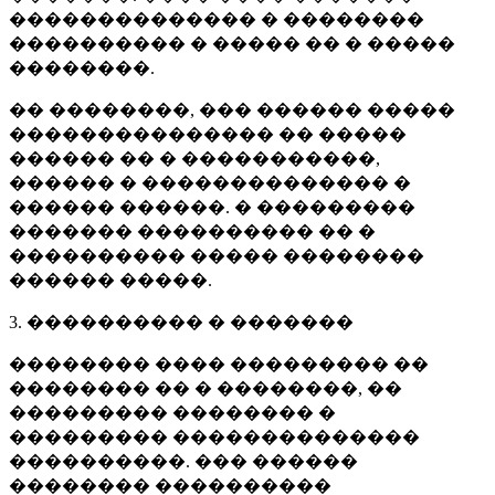
�������������� � ��������
���������� � ����� �� � �����
��������.
�� ��������, ��� ������ �����
��������������� �� �����
������ �� � �����������,
������ � �������������� �
������ ������. � ���������
������� ���������� �� �
���������� ����� ��������
������ �����.
3. ���������� � �������
�������� ���� ��������� ��
�������� �� � ��������, ��
��������� �������� �
��������� ��������������
����������. ��� ������
�������� ����������