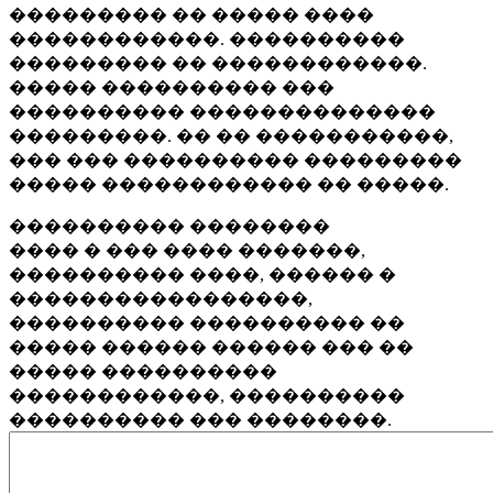
��������� �� ����� ����
������������. ����������
��������� �� ������������.
����� ���������� ���
���������� ��������������
���������. �� �� �����������,
��� ��� ���������� ���������
����� ������������ �� �����.
���������� ��������
���� � ��� ���� �������,
���������� ����, ������ �
�����������������,
���������� ���������� ��
����� ������ ������ ��� ��
����� ����������
������������, ����������
���������� ��� ��������.