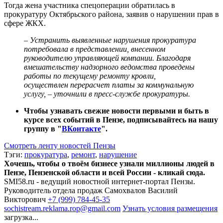
Тогда жена участника спецоперации обратилась в
прокуратуру Октябрьского района, заявив о нарушении прав в
сфере ЖКХ.
– Устранить выявленные нарушения прокуратура
потребовала в представлении, внесенном
руководителю управляющей компании. Благодаря
вмешательству надзорного ведомства проведены
работы по текущему ремонту кровли,
осуществлен перерасчет платы за коммунальную
услугу, – уточнили в пресс-службе прокуратуры.
Чтобы узнавать свежие новости первыми и быть в
курсе всех событий в Пензе, подписывайтесь на нашу
группу в "
ВКонтакте
".
Смотреть ленту новостей Пензы
Тэги:
прокуратура
,
ремонт
,
нарушение
Хочешь, чтобы о твоём бизнесе узнали миллионы людей в
Пензе, Пензенской области и всей России - кликай сюда.
SMI58.ru - ведущий новостной интернет-портал Пензы.
Руководитель отдела продаж
Самохвалов Василий
Викторович
+7 (999) 784-45-35
sochistream.reklama.rop@gmail.com
Узнать условия размещения
загрузка...