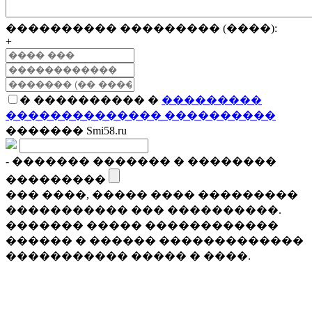
���������� ��������� (����):
+
� ���������� �
���������
�������������� ����������
������� Smi58.ru
- ������� ������� � ��������
���������
��� ����, ����� ���� ���������
����������� ��� ����������.
������� ����� ������������
������ � ������ �������������
����������� ����� � ����.