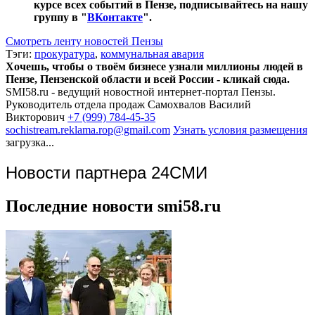
курсе всех событий в Пензе, подписывайтесь на нашу
группу в "
ВКонтакте
".
Смотреть ленту новостей Пензы
Тэги:
прокуратура
,
коммунальная авария
Хочешь, чтобы о твоём бизнесе узнали миллионы людей в
Пензе, Пензенской области и всей России - кликай сюда.
SMI58.ru - ведущий новостной интернет-портал Пензы.
Руководитель отдела продаж
Самохвалов Василий
Викторович
+7 (999) 784-45-35
sochistream.reklama.rop@gmail.com
Узнать условия размещения
загрузка...
Новости партнера 24СМИ
Последние новости smi58.ru