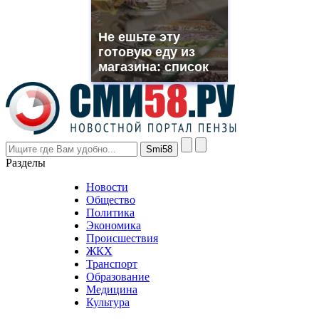
replica
franck
muller
Не ешьте эту
rolex
готовую еду из
even
though
магазина: список
the
prices
are
higher
however
visitors
nevertheless
Разделы
believe
that
Новости
good
Общество
value.
Политика
who
Экономика
sells
Происшествия
the
ЖКХ
best
Транспорт
phyrevape.com
Образование
vape
Медицина
store
Культура
on