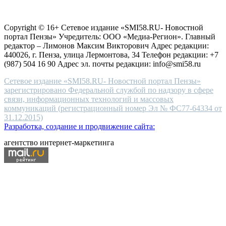
choice
Согласие на обработку персональных данных
Политика по
for
защите персональных данных
high-
Copyright © 16+ Сетевое издание «SMI58.RU- Новостной
end
портал Пензы» Учредитель: ООО «Медиа-Регион». Главный
people.
редактор – Лимонов Максим Викторович Адрес редакции:
440026, г. Пенза, улица Лермонтова, 34 Телефон редакции: +7
(987) 504 16 90 Адрес эл. почты редакции: info@smi58.ru
Сетевое издание «SMI58.RU- Новостной портал Пензы»
зарегистрировано Федеральной службой по надзору в сфере
связи, информационных технологий и массовых
коммуникаций (регистрационный номер Эл № ФС77-64334 от
31.12.2015)
Разработка, создание и продвижение сайта:
агентство интернет-маркетинга