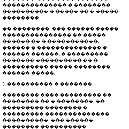
�������������� � ��������
���������� � ����� �� � �����
��������.
�� ��������, ��� ������ �����
��������������� �� �����
������ �� � �����������,
������ � �������������� �
������ ������. � ���������
������� ���������� �� �
���������� ����� ��������
������ �����.
3. ���������� � �������
�������� ���� ��������� ��
�������� �� � ��������, ��
��������� �������� �
��������� ��������������
����������. ��� ������
�������� ����������