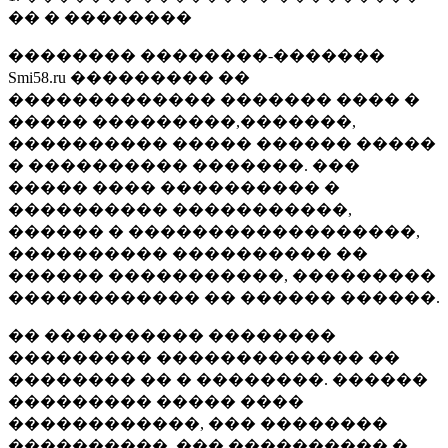
�� � ��������
�������� ��������-�������
Smi58.ru ��������� ��
������������� ������� ���� �
����� ���������,�������,
���������� ����� ������ �����
� ���������� �������. ���
����� ���� ���������� �
���������� �����������,
������ � ������������������,
���������� ���������� ��
������ �����������, ���������
������������ �� ������ ������.
�� ���������� ��������
��������� ������������� ��
�������� �� � ��������. ������
��������� ����� ����
������������, ��� ��������
����������, ��� ���������� �