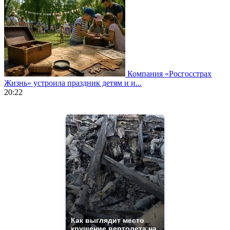
Компания «Росгосстрах
Жизнь» устроила праздник детям и и...
20:22
https://www.vapesstores.fr/
meilleure
cigarette
electronique
best
quality
aaa
swiss
movement.
https://gradewatches.to/
mens
and
ladies
Как выглядит место
крушение вертолета на
watches