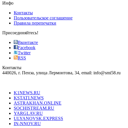
the
Инфо
pursuit
of
Контакты
the
Пользовательское соглашение
most
Правила перепечатки
effective
sophistication
Присоединяйтесь!
also
just
Вконтакте
the
Facebook
right
Twitter
blend
RSS
in
Контакты
creation
440026, г. Пенза, улица Лермонтова, 34, email: info@smi58.ru
completely
unique
Все порталы НМГ
dazzling
type.
K1NEWS.RU
reddit
KSTATI.NEWS
sevenfridayreplica.ru
ASTRAKHAN.ONLINE
sevenfriday
SOCHISTREAM.RU
outlet
YARGLAV.RU
is
ULYANOVSK.EXPRESS
the
IN-NNOV.RU
first