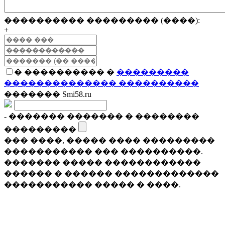
���������� ��������� (����):
+
� ���������� �
���������
�������������� ����������
������� Smi58.ru
- ������� ������� � ��������
���������
��� ����, ����� ���� ���������
����������� ��� ����������.
������� ����� ������������
������ � ������ �������������
����������� ����� � ����.