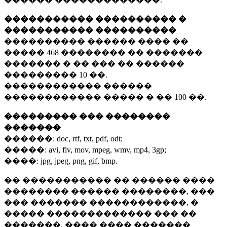
����������� ���������� �
����������� ����������
���������� ������ ���� ��
�����
468 ��������
�� �������
������� � �� ��� �� ������
���������
10 ��.
������������ ������
������������ ����� � ��
100 ��.
��������� ��� ��������
�������
������:
doc, rtf, txt, pdf, odt;
�����:
avi, flv, mov, mpeg, wmv, mp4, 3gp;
����:
jpg, jpeg, png, gif, bmp.
�� ����������� �� ������ ����
�������� ������ ��������, ���
��� ������� ������������, �
����� ������������� ��� ��
�������. ���� ���� �������