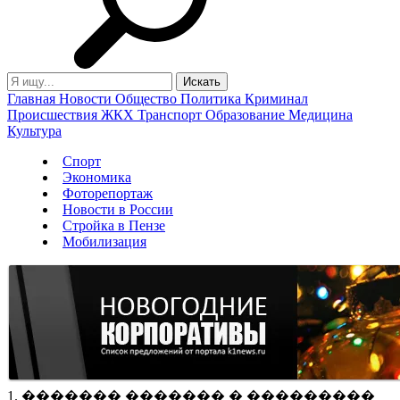
Главная
Новости
Общество
Политика
Криминал
Происшествия
ЖКХ
Транспорт
Образование
Медицина
Культура
Спорт
Экономика
Фоторепортаж
Новости в России
Стройка в Пензе
Мобилизация
1. ������� ������� � ���������