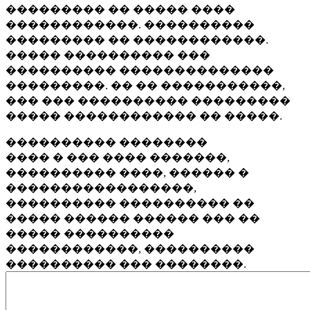
��������� �� ����� ����
������������. ����������
��������� �� ������������.
����� ���������� ���
���������� ��������������
���������. �� �� �����������,
��� ��� ���������� ���������
����� ������������ �� �����.
���������� ��������
���� � ��� ���� �������,
���������� ����, ������ �
�����������������,
���������� ���������� ��
����� ������ ������ ��� ��
����� ����������
������������, ����������
���������� ��� ��������.