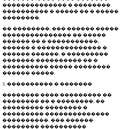
�������������� � ��������
���������� � ����� �� � �����
��������.
�� ��������, ��� ������ �����
��������������� �� �����
������ �� � �����������,
������ � �������������� �
������ ������. � ���������
������� ���������� �� �
���������� ����� ��������
������ �����.
3. ���������� � �������
�������� ���� ��������� ��
�������� �� � ��������, ��
��������� �������� �
��������� ��������������
����������. ��� ������
�������� ����������