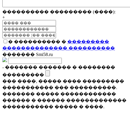
���������� ��������� (����):
+
� ���������� �
���������
�������������� ����������
������� Smi58.ru
- ������� ������� � ��������
���������
��� ����, ����� ���� ���������
����������� ��� ����������.
������� ����� ������������
������ � ������ �������������
����������� ����� � ����.