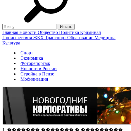
Главная
Новости
Общество
Политика
Криминал
Происшествия
ЖКХ
Транспорт
Образование
Медицина
Культура
Спорт
Экономика
Фоторепортаж
Новости в России
Стройка в Пензе
Мобилизация
1. ������� ������� � ���������