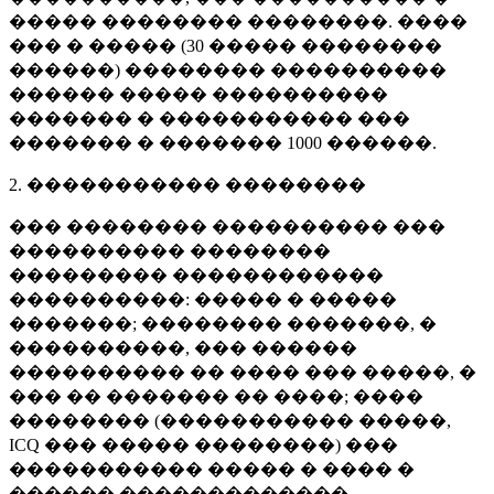
����� �������� ��������. ����
��� � ����� (
30 �����
��������
������) �������� ����������
������ ����� ����������
������� � ����������� ���
������� � �������
1000 ������
.
2. ����������� ��������
��� �������� ���������� ���
���������� ��������
��������� ������������
����������: ����� � �����
�������; �������� �������, �
����������, ��� ������
���������� �� ���� ��� �����, �
��� �� ������� �� ����; ����
�������� (����������� �����,
ICQ ��� ����� ��������) ���
����������� ����� � ���� �
������ �������������.