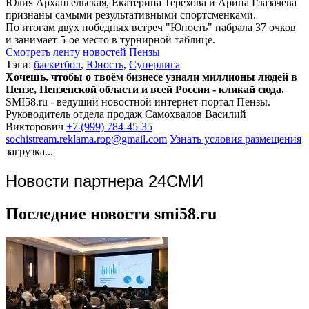
Юлия Архангельская, Екатерина Терехова и Арина Глазачева
признаны самыми результативными спортсменками.
По итогам двух победных встреч "Юность" набрала 37 очков
и занимает 5-ое место в турнирной таблице.
Смотреть ленту новостей Пензы
Тэги:
баскетбол
,
Юность
,
Суперлига
Хочешь, чтобы о твоём бизнесе узнали миллионы людей в
Пензе, Пензенской области и всей России - кликай сюда.
SMI58.ru - ведущий новостной интернет-портал Пензы.
Руководитель отдела продаж
Самохвалов Василий
Викторович
+7 (999) 784-45-35
sochistream.reklama.rop@gmail.com
Узнать условия размещения
загрузка...
Новости партнера 24СМИ
Последние новости smi58.ru