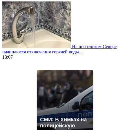
На пензенском Севере
начинаются отключения горячей воды...
13:07
https://www.vapesstores.fr/
meilleure
cigarette
electronique
best
quality
aaa
swiss
movement.
https://gradewatches.to/
mens
СМИ: В Химках на
and
полицейскую
ladies