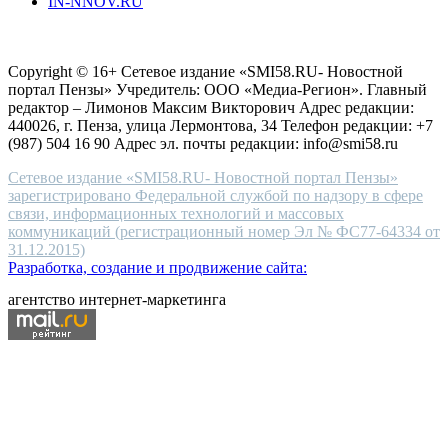
IN-NNOV.RU
first
choice
Согласие на обработку персональных данных
Политика по
for
защите персональных данных
high-
Copyright © 16+ Сетевое издание «SMI58.RU- Новостной
end
портал Пензы» Учредитель: ООО «Медиа-Регион». Главный
people.
редактор – Лимонов Максим Викторович Адрес редакции:
440026, г. Пенза, улица Лермонтова, 34 Телефон редакции: +7
(987) 504 16 90 Адрес эл. почты редакции: info@smi58.ru
Сетевое издание «SMI58.RU- Новостной портал Пензы»
зарегистрировано Федеральной службой по надзору в сфере
связи, информационных технологий и массовых
коммуникаций (регистрационный номер Эл № ФС77-64334 от
31.12.2015)
Разработка, создание и продвижение сайта:
агентство интернет-маркетинга