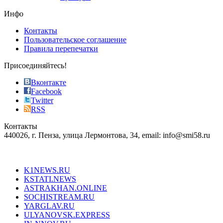
on
the
Инфо
pursuit
of
Контакты
the
Пользовательское соглашение
most
Правила перепечатки
effective
sophistication
Присоединяйтесь!
also
just
Вконтакте
the
Facebook
right
Twitter
blend
RSS
in
Контакты
creation
440026, г. Пенза, улица Лермонтова, 34, email: info@smi58.ru
completely
unique
Все порталы НМГ
dazzling
type.
K1NEWS.RU
reddit
KSTATI.NEWS
sevenfridayreplica.ru
ASTRAKHAN.ONLINE
sevenfriday
SOCHISTREAM.RU
outlet
YARGLAV.RU
is
ULYANOVSK.EXPRESS
the