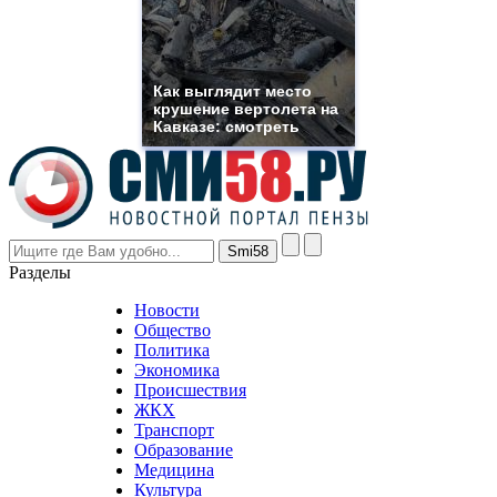
need.
replica
franck
muller
rolex
Как выглядит место
even
крушение вертолета на
though
Кавказе: смотреть
the
prices
are
higher
however
visitors
nevertheless
Разделы
believe
that
Новости
good
Общество
value.
Политика
who
Экономика
sells
Происшествия
the
ЖКХ
best
Транспорт
phyrevape.com
Образование
vape
Медицина
store
Культура