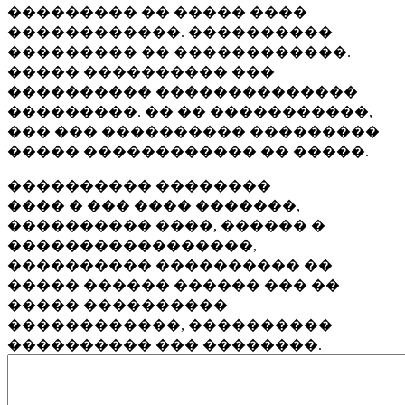
��������� �� ����� ����
������������. ����������
��������� �� ������������.
����� ���������� ���
���������� ��������������
���������. �� �� �����������,
��� ��� ���������� ���������
����� ������������ �� �����.
���������� ��������
���� � ��� ���� �������,
���������� ����, ������ �
�����������������,
���������� ���������� ��
����� ������ ������ ��� ��
����� ����������
������������, ����������
���������� ��� ��������.