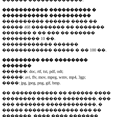
����������� ���������� �
����������� ����������
���������� ������ ���� ��
�����
468 ��������
�� �������
������� � �� ��� �� ������
���������
10 ��.
������������ ������
������������ ����� � ��
100 ��.
��������� ��� ��������
�������
������:
doc, rtf, txt, pdf, odt;
�����:
avi, flv, mov, mpeg, wmv, mp4, 3gp;
����:
jpg, jpeg, png, gif, bmp.
�� ����������� �� ������ ����
�������� ������ ��������, ���
��� ������� ������������, �
����� ������������� ��� ��
�������. ���� ���� �������