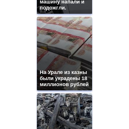
машину напали и
watches
подожгли.
for
sale.
https://www.replicasrelojes.to/
mens
and
ladies
watches
for
sale.
best
vape
shops
На Урале из казны
site.
offer
были украдены 18
all
миллионов рублей
kinds
of
high
quality
https://www.phoenix-
suns.ru/
which
you