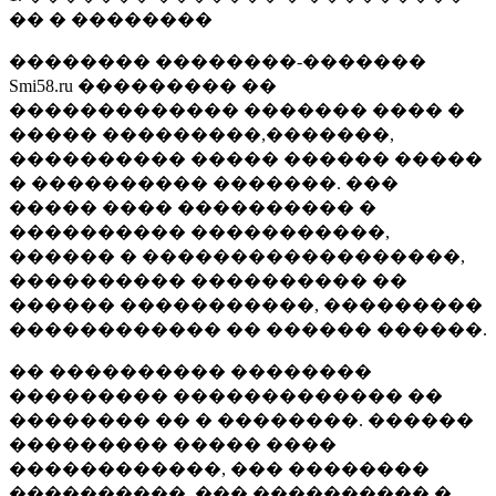
�� � ��������
�������� ��������-�������
Smi58.ru ��������� ��
������������� ������� ���� �
����� ���������,�������,
���������� ����� ������ �����
� ���������� �������. ���
����� ���� ���������� �
���������� �����������,
������ � ������������������,
���������� ���������� ��
������ �����������, ���������
������������ �� ������ ������.
�� ���������� ��������
��������� ������������� ��
�������� �� � ��������. ������
��������� ����� ����
������������, ��� ��������
����������, ��� ���������� �