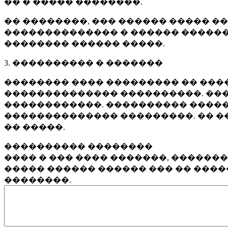
�� � ����� ��������.
�� ��������, ��� ������ ����� �
�������������� � ������ ������
�������� ������ �����.
3. ���������� � �������
�������� ���� ��������� �� ����
�������������� ����������. ���
������������. ���������� �����
�������������� ���������. �� �
�� �����.
���������� ��������
���� � ��� ���� �������, ������
����� ������ ������ ��� �� ���
��������.