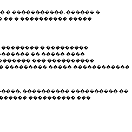
� � �����������, ������ �
 �� � ���������� �����
� �������� � ���������
������ �� ����� ����
������� ��� ����������
�� ��������� ����� ������������
�����, ���������� ���������� ��
������� ���������� ���