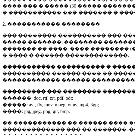
���� ��� � ����� (
30 �����
�������
� ����������� ��� ������� � ��
2. ����������� ��������
��� �������� ���������� ��� ��
����� �������; �������� �������,
������� �� ����; ���� �������� (
� ���� � ������ �������������.
����������� ���������� � ����
���������� ������ ���� �� ����
������������ ������ ���������
��������� ��� �������� ������
������:
doc, rtf, txt, pdf, odt;
�����:
avi, flv, mov, mpeg, wmv, mp4, 3gp;
����:
jpg, jpeg, png, gif, bmp.
�� ����������� �� ������ ���� �
������������� ��� �� �������. 