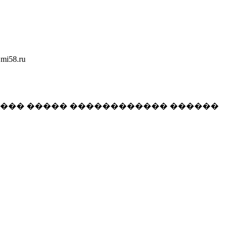
58.ru
���� ����� ������������ ������