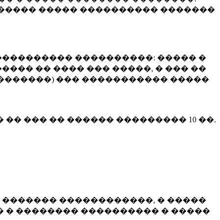
����� ����� ���������� �������
��������� ����������: ����� �
��� �� ���� ��� �����, � ��� ��
 ��������) ��� ����������� �����
� �� ��� �� ������ ���������
10 ��.
 ������� ������������, � �����
 � �������� ���������� � �����