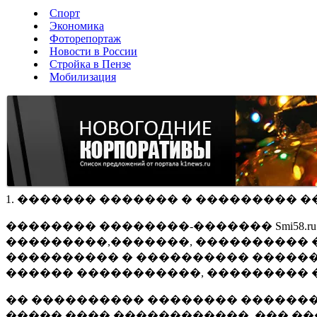
Спорт
Экономика
Фоторепортаж
Новости в России
Стройка в Пензе
Мобилизация
1. ������� ������� � ��������� �
�������� ��������-������� Smi58.
���������,�������, ���������� �
���������� � ���������� ������
������ �����������, ��������� 
�� ���������� �������� �������
����� ���� ������������, ��� ��