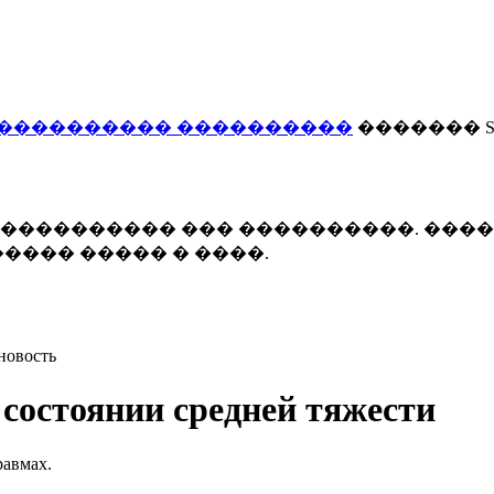
���������� ����������
������� Smi
 ����������� ��� ����������. ���
���� ����� � ����.
новость
состоянии средней тяжести
равмах.