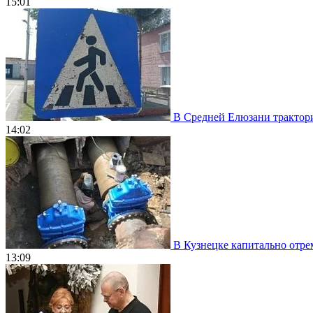
15:01
В Средней Елюзани трактори
14:02
В Кузнецке капитально отрем
13:09