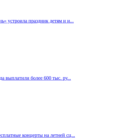
» устроила праздник детям и и...
а выплатили более 600 тыс. ру...
сплатные концерты на летней сц...