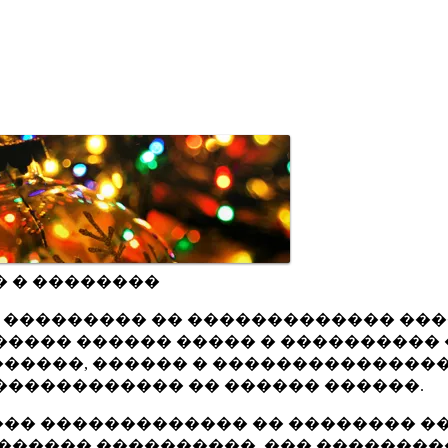
� � ��������
ru ��������� �� ������������� ��
���� ������ ����� � ���������� 
�����, ������ � ���������������
������������ �� ������ ������.
�� ������������� �� �������� ��
������ ����������, ��� ��������