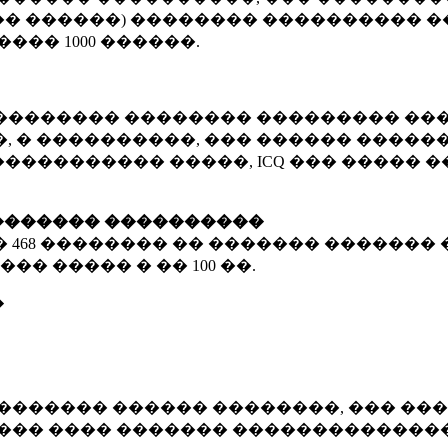
� ������) �������� ���������� �
�����
1000 ������
.
�������� �������� ��������� ���
 � ����������, ��� ������ �������
����������� �����, ICQ ��� �����
������� ����������
�
468 ��������
�� ������� ������� 
��� ����� � ��
100 ��.
�
������� ������ ��������, ��� ���
���� ���� ������� ��������������