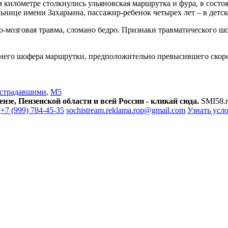
-м километре столкнулись ульяновская маршрутка и фура, в состо
льнице имени Захарьина, пассажир-ребенок четырех лет – в детс
о-мозговая травма, сломано бедро. Признаки травматического ш
летнего шофера маршрутки, предположительно превысившего ско
острадавшими
,
М5
зе, Пензенской области и всей России - кликай сюда.
SMI58.r
+7 (999) 784-45-35
sochistream.reklama.rop@gmail.com
Узнать усл