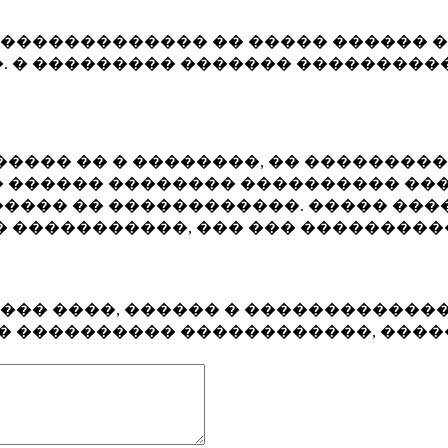
�������������� �� ����� ������ �
. � ��������� ������� ����������
���� �� � ��������, �� ��������
 ������ �������� ���������� ���
���� �� ������������. ����� ���
� �����������, ��� ��� ��������
���� ����, ������ � ������������
�� ���������� ������������, ���