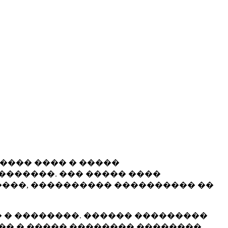
����� ���� � �����
�������. ��� ����� ����
���, ���������� ���������� ��
 � ��������. ������ ���������
�� � ����� �������� ��������.