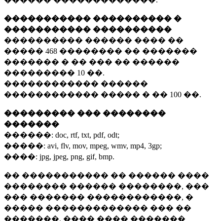
����������� ���������� �
����������� ����������
���������� ������ ���� ��
�����
468 ��������
�� �������
������� � �� ��� �� ������
���������
10 ��.
������������ ������
������������ ����� � ��
100 ��.
��������� ��� ��������
�������
������:
doc, rtf, txt, pdf, odt;
�����:
avi, flv, mov, mpeg, wmv, mp4, 3gp;
����:
jpg, jpeg, png, gif, bmp.
�� ����������� �� ������ ����
�������� ������ ��������, ���
��� ������� ������������, �
����� ������������� ��� ��
�������. ���� ���� �������