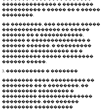
�������������� � ��������
���������� � ����� �� � �����
��������.
�� ��������, ��� ������ �����
��������������� �� �����
������ �� � �����������,
������ � �������������� �
������ ������. � ���������
������� ���������� �� �
���������� ����� ��������
������ �����.
3. ���������� � �������
�������� ���� ��������� ��
�������� �� � ��������, ��
��������� �������� �
��������� ��������������
����������. ��� ������
�������� ����������