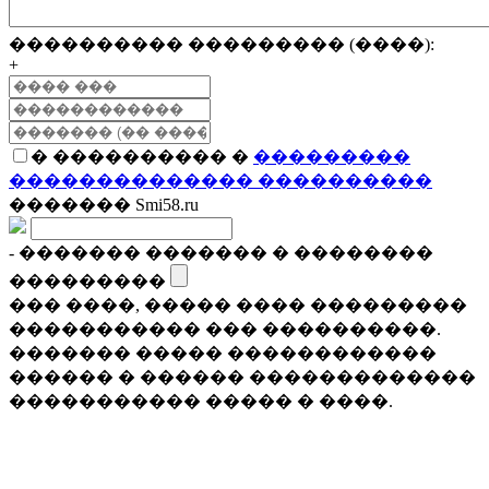
���������� ��������� (����):
+
� ���������� �
���������
�������������� ����������
������� Smi58.ru
- ������� ������� � ��������
���������
��� ����, ����� ���� ���������
����������� ��� ����������.
������� ����� ������������
������ � ������ �������������
����������� ����� � ����.