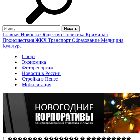
Главная
Новости
Общество
Политика
Криминал
Происшествия
ЖКХ
Транспорт
Образование
Медицина
Культура
Спорт
Экономика
Фоторепортаж
Новости в России
Стройка в Пензе
Мобилизация
1. ������� ������� � ���������