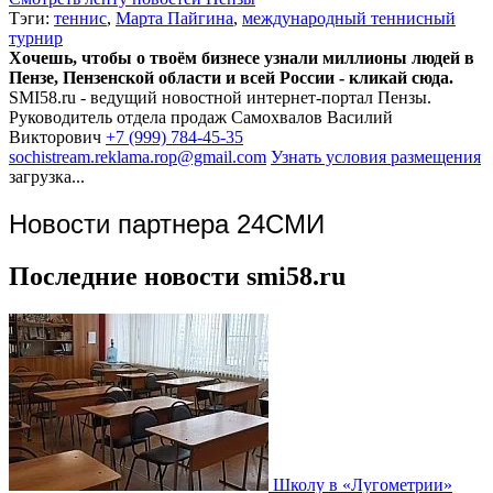
Тэги:
теннис
,
Марта Пайгина
,
международный теннисный
турнир
Хочешь, чтобы о твоём бизнесе узнали миллионы людей в
Пензе, Пензенской области и всей России - кликай сюда.
SMI58.ru - ведущий новостной интернет-портал Пензы.
Руководитель отдела продаж
Самохвалов Василий
Викторович
+7 (999) 784-45-35
sochistream.reklama.rop@gmail.com
Узнать условия размещения
загрузка...
Новости партнера 24СМИ
Последние новости smi58.ru
Школу в «Лугометрии»