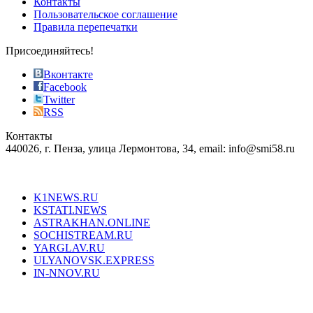
Контакты
the
Пользовательское соглашение
most
Правила перепечатки
effective
sophistication
Присоединяйтесь!
also
just
Вконтакте
the
Facebook
right
Twitter
blend
RSS
in
Контакты
creation
440026, г. Пенза, улица Лермонтова, 34, email: info@smi58.ru
completely
unique
Все порталы НМГ
dazzling
type.
K1NEWS.RU
reddit
KSTATI.NEWS
sevenfridayreplica.ru
ASTRAKHAN.ONLINE
sevenfriday
SOCHISTREAM.RU
outlet
YARGLAV.RU
is
ULYANOVSK.EXPRESS
the
IN-NNOV.RU
first
choice
Согласие на обработку персональных данных
Политика по
for
защите персональных данных
high-