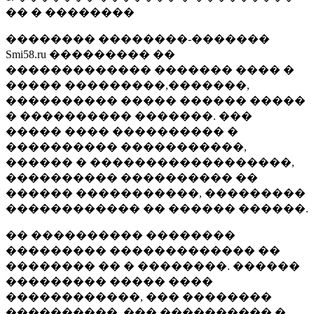
�� � ��������
�������� ��������-�������
Smi58.ru ��������� ��
������������� ������� ���� �
����� ���������,�������,
���������� ����� ������ �����
� ���������� �������. ���
����� ���� ���������� �
���������� �����������,
������ � ������������������,
���������� ���������� ��
������ �����������, ���������
������������ �� ������ ������.
�� ���������� ��������
��������� ������������� ��
�������� �� � ��������. ������
��������� ����� ����
������������, ��� ��������
����������, ��� ���������� �