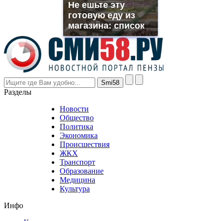
Не ешьте эту
rolex
готовую еду из
even
though
магазина: список
the
prices
are
higher
however
visitors
nevertheless
Разделы
believe
that
Новости
good
Общество
value.
Политика
who
Экономика
sells
Происшествия
the
ЖКХ
best
Транспорт
phyrevape.com
Образование
vape
Медицина
store
Культура
on
the
Инфо
pursuit
of