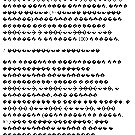
����� �������� ��������. ����
��� � ����� (
30 �����
��������
������) �������� ����������
������ ����� ����������
������� � ����������� ���
������� � �������
1000 ������
.
2. ����������� ��������
��� �������� ���������� ���
���������� ��������
��������� ������������
����������: ����� � �����
�������; �������� �������, �
����������, ��� ������
���������� �� ���� ��� �����, �
��� �� ������� �� ����; ����
�������� (����������� �����,
ICQ ��� ����� ��������) ���
����������� ����� � ���� �
������ �������������.