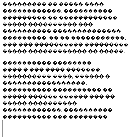
��������� �� ����� ����
������������. ����������
��������� �� ������������.
����� ���������� ���
���������� ��������������
���������. �� �� �����������,
��� ��� ���������� ���������
����� ������������ �� �����.
���������� ��������
���� � ��� ���� �������,
���������� ����, ������ �
�����������������,
���������� ���������� ��
����� ������ ������ ��� ��
����� ����������
������������, ����������
���������� ��� ��������.