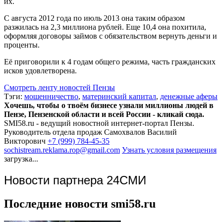
их.
С августа 2012 года по июль 2013 она таким образом
разжилась на 2,3 миллиона рублей. Еще 10,4 она похитила,
оформляя договоры займов с обязательством вернуть деньги и
проценты.
Её приговорили к 4 годам общего режима, часть гражданских
исков удовлетворена.
Смотреть ленту новостей Пензы
Тэги:
мошенничество
,
материнский капитал
,
денежные аферы
Хочешь, чтобы о твоём бизнесе узнали миллионы людей в
Пензе, Пензенской области и всей России - кликай сюда.
SMI58.ru - ведущий новостной интернет-портал Пензы.
Руководитель отдела продаж
Самохвалов Василий
Викторович
+7 (999) 784-45-35
sochistream.reklama.rop@gmail.com
Узнать условия размещения
загрузка...
Новости партнера 24СМИ
Последние новости smi58.ru