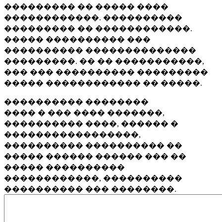
��������� �� ����� ����
������������. ����������
��������� �� ������������.
����� ���������� ���
���������� ��������������
���������. �� �� �����������,
��� ��� ���������� ���������
����� ������������ �� �����.
���������� ��������
���� � ��� ���� �������,
���������� ����, ������ �
�����������������,
���������� ���������� ��
����� ������ ������ ��� ��
����� ����������
������������, ����������
���������� ��� ��������.