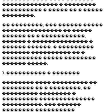
�������������� � ��������
���������� � ����� �� � �����
��������.
�� ��������, ��� ������ �����
��������������� �� �����
������ �� � �����������,
������ � �������������� �
������ ������. � ���������
������� ���������� �� �
���������� ����� ��������
������ �����.
3. ���������� � �������
�������� ���� ��������� ��
�������� �� � ��������, ��
��������� �������� �
��������� ��������������
����������. ��� ������
�������� ����������