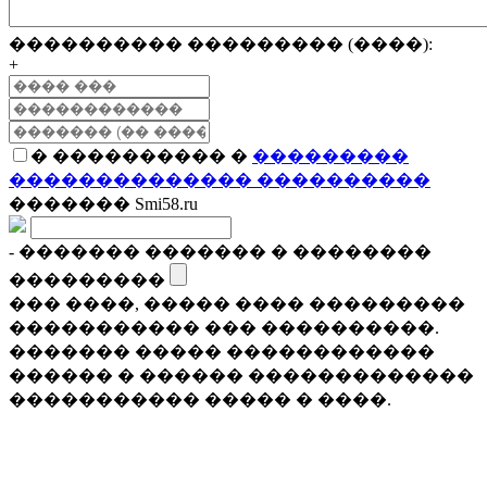
���������� ��������� (����):
+
� ���������� �
���������
�������������� ����������
������� Smi58.ru
- ������� ������� � ��������
���������
��� ����, ����� ���� ���������
����������� ��� ����������.
������� ����� ������������
������ � ������ �������������
����������� ����� � ����.