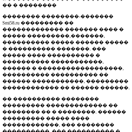
�� � ��������
�������� ��������-�������
Smi58.ru ��������� ��
������������� ������� ���� �
����� ���������,�������,
���������� ����� ������ �����
� ���������� �������. ���
����� ���� ���������� �
���������� �����������,
������ � ������������������,
���������� ���������� ��
������ �����������, ���������
������������ �� ������ ������.
�� ���������� ��������
��������� ������������� ��
�������� �� � ��������. ������
��������� ����� ����
������������, ��� ��������
����������, ��� ���������� �