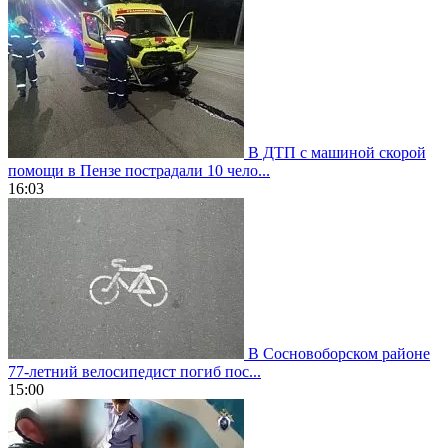
В ДТП с машиной скорой
помощи в Пензе пострадали 10 чело...
16:03
В Сосновоборском районе
77-летний велосипедист погиб пос...
15:00