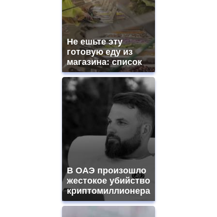
swiss
movement.
https://gradewatches.to/
mens
and
Не ешьте эту
ladies
готовую еду из
watches
магазина: список
for
sale.
https://www.replicasrelojes.to/
mens
and
ladies
watches
for
sale.
best
vape
shops
В ОАЭ произошло
site.
offer
жестокое убийство
all
криптомиллионера
kinds
of
high