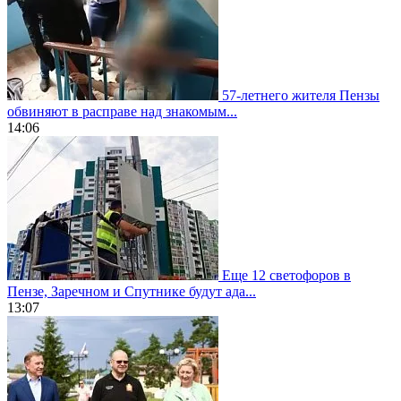
57-летнего жителя Пензы
обвиняют в расправе над знакомым...
14:06
Еще 12 светофоров в
Пензе, Заречном и Спутнике будут ада...
13:07