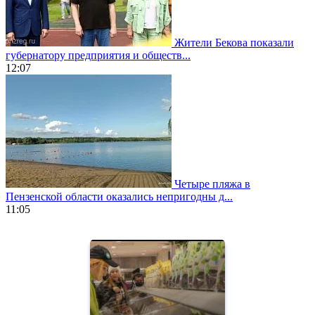
Жители Бекова показали
губернатору предприятия и обществ...
12:07
Четыре пляжа в
Пензенской области оказались непригодны д...
11:05
https://www.vapesstores.fr/
meilleure
cigarette
electronique
best
quality
aaa