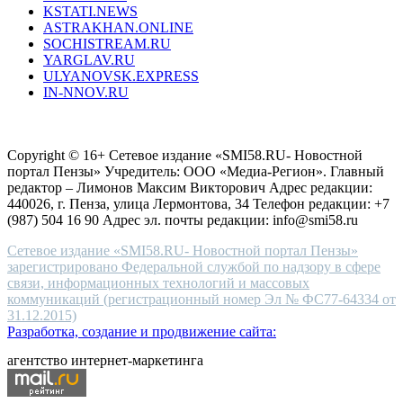
KSTATI.NEWS
sevenfridayreplica.ru
ASTRAKHAN.ONLINE
sevenfriday
SOCHISTREAM.RU
outlet
YARGLAV.RU
is
ULYANOVSK.EXPRESS
the
IN-NNOV.RU
first
choice
Согласие на обработку персональных данных
Политика по
for
защите персональных данных
high-
Copyright © 16+ Сетевое издание «SMI58.RU- Новостной
end
портал Пензы» Учредитель: ООО «Медиа-Регион». Главный
people.
редактор – Лимонов Максим Викторович Адрес редакции:
440026, г. Пенза, улица Лермонтова, 34 Телефон редакции: +7
(987) 504 16 90 Адрес эл. почты редакции: info@smi58.ru
Сетевое издание «SMI58.RU- Новостной портал Пензы»
зарегистрировано Федеральной службой по надзору в сфере
связи, информационных технологий и массовых
коммуникаций (регистрационный номер Эл № ФС77-64334 от
31.12.2015)
Разработка, создание и продвижение сайта:
агентство интернет-маркетинга