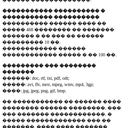
����������� ���������� �
����������� ����������
���������� ������ ���� ��
�����
468 ��������
�� �������
������� � �� ��� �� ������
���������
10 ��.
������������ ������
������������ ����� � ��
100 ��.
��������� ��� ��������
�������
������:
doc, rtf, txt, pdf, odt;
�����:
avi, flv, mov, mpeg, wmv, mp4, 3gp;
����:
jpg, jpeg, png, gif, bmp.
�� ����������� �� ������ ����
�������� ������ ��������, ���
��� ������� ������������, �
����� ������������� ��� ��
�������. ���� ���� �������