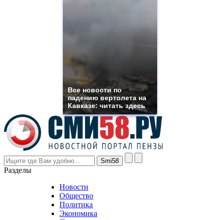
quality
https://www.phoenix-
suns.ru/
which
you
need.
replica
franck
muller
rolex
Все новости по
even
падению вертолета на
though
Кавказе: читать здесь
the
prices
are
higher
however
visitors
nevertheless
Разделы
believe
that
Новости
good
Общество
value.
Политика
who
Экономика
sells