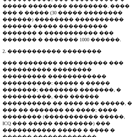
����� �������� ��������. ����
��� � ����� (
30 �����
��������
������) �������� ����������
������ ����� ����������
������� � ����������� ���
������� � �������
1000 ������
.
2. ����������� ��������
��� �������� ���������� ���
���������� ��������
��������� ������������
����������: ����� � �����
�������; �������� �������, �
����������, ��� ������
���������� �� ���� ��� �����, �
��� �� ������� �� ����; ����
�������� (����������� �����,
ICQ ��� ����� ��������) ���
����������� ����� � ���� �
������ �������������.