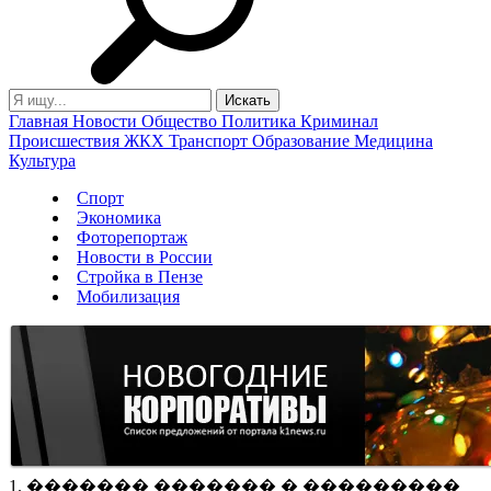
Главная
Новости
Общество
Политика
Криминал
Происшествия
ЖКХ
Транспорт
Образование
Медицина
Культура
Спорт
Экономика
Фоторепортаж
Новости в России
Стройка в Пензе
Мобилизация
1. ������� ������� � ���������