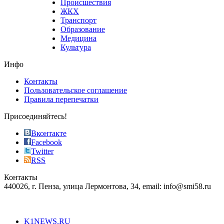
Происшествия
the
ЖКХ
best
Транспорт
phyrevape.com
Образование
vape
Медицина
store
Культура
on
the
Инфо
pursuit
of
Контакты
the
Пользовательское соглашение
most
Правила перепечатки
effective
sophistication
Присоединяйтесь!
also
just
Вконтакте
the
Facebook
right
Twitter
blend
RSS
in
Контакты
creation
440026, г. Пенза, улица Лермонтова, 34, email: info@smi58.ru
completely
unique
Все порталы НМГ
dazzling
type.
K1NEWS.RU
reddit