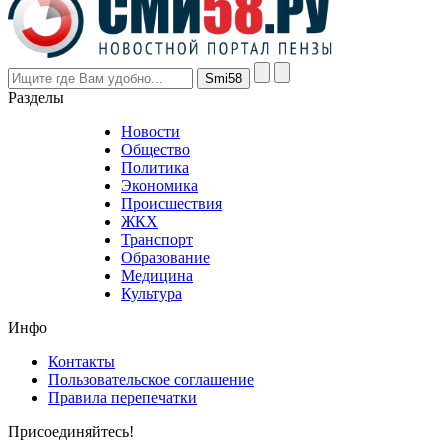
are
higher
however
visitors
nevertheless
Разделы
believe
that
Новости
good
Общество
value.
Политика
who
Экономика
sells
Происшествия
the
ЖКХ
best
Транспорт
phyrevape.com
Образование
vape
Медицина
store
Культура
on
the
Инфо
pursuit
of
Контакты
the
Пользовательское соглашение
most
Правила перепечатки
effective
sophistication
Присоединяйтесь!
also