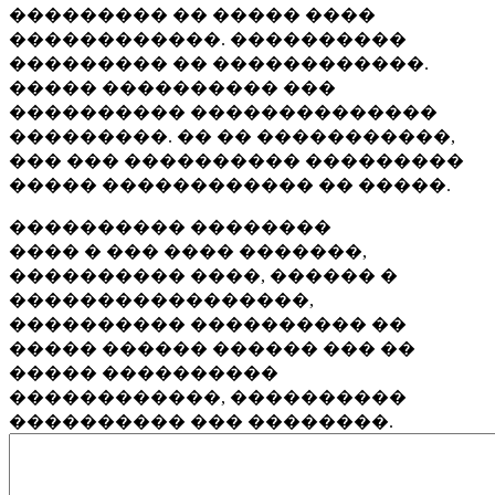
��������� �� ����� ����
������������. ����������
��������� �� ������������.
����� ���������� ���
���������� ��������������
���������. �� �� �����������,
��� ��� ���������� ���������
����� ������������ �� �����.
���������� ��������
���� � ��� ���� �������,
���������� ����, ������ �
�����������������,
���������� ���������� ��
����� ������ ������ ��� ��
����� ����������
������������, ����������
���������� ��� ��������.