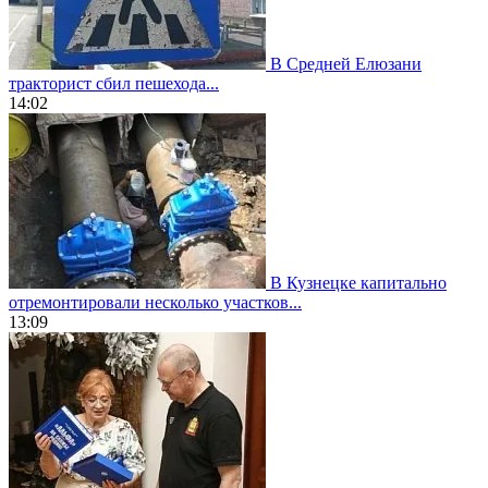
В Средней Елюзани
тракторист сбил пешехода...
14:02
В Кузнецке капитально
отремонтировали несколько участков...
13:09