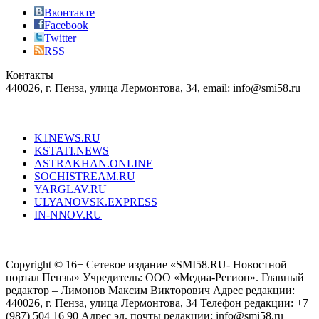
just
Вконтакте
the
Facebook
right
Twitter
blend
RSS
in
Контакты
creation
440026, г. Пенза, улица Лермонтова, 34, email: info@smi58.ru
completely
unique
Все порталы НМГ
dazzling
type.
K1NEWS.RU
reddit
KSTATI.NEWS
sevenfridayreplica.ru
ASTRAKHAN.ONLINE
sevenfriday
SOCHISTREAM.RU
outlet
YARGLAV.RU
is
ULYANOVSK.EXPRESS
the
IN-NNOV.RU
first
choice
Согласие на обработку персональных данных
Политика по
for
защите персональных данных
high-
Copyright © 16+ Сетевое издание «SMI58.RU- Новостной
end
портал Пензы» Учредитель: ООО «Медиа-Регион». Главный
people.
редактор – Лимонов Максим Викторович Адрес редакции:
440026, г. Пенза, улица Лермонтова, 34 Телефон редакции: +7
(987) 504 16 90 Адрес эл. почты редакции: info@smi58.ru