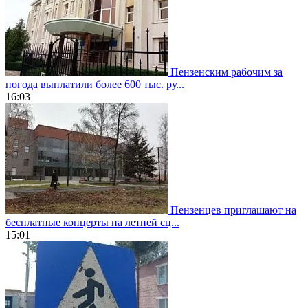
Пензенским рабочим за
погода выплатили более 600 тыс. ру...
16:03
Пензенцев приглашают на
бесплатные концерты на летней сц...
15:01