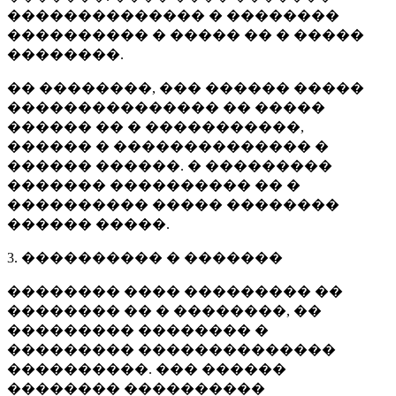
�������������� � ��������
���������� � ����� �� � �����
��������.
�� ��������, ��� ������ �����
��������������� �� �����
������ �� � �����������,
������ � �������������� �
������ ������. � ���������
������� ���������� �� �
���������� ����� ��������
������ �����.
3. ���������� � �������
�������� ���� ��������� ��
�������� �� � ��������, ��
��������� �������� �
��������� ��������������
����������. ��� ������
�������� ����������