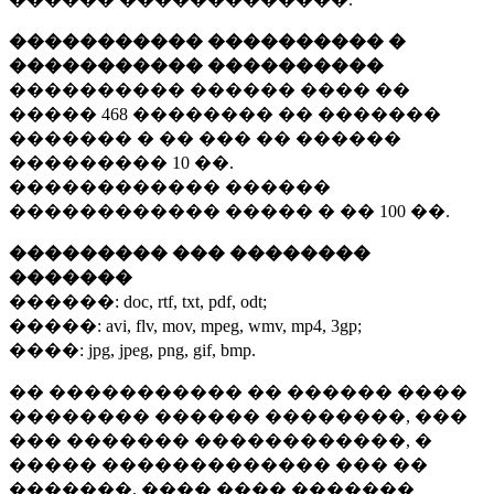
����������� ���������� �
����������� ����������
���������� ������ ���� ��
�����
468 ��������
�� �������
������� � �� ��� �� ������
���������
10 ��.
������������ ������
������������ ����� � ��
100 ��.
��������� ��� ��������
�������
������:
doc, rtf, txt, pdf, odt;
�����:
avi, flv, mov, mpeg, wmv, mp4, 3gp;
����:
jpg, jpeg, png, gif, bmp.
�� ����������� �� ������ ����
�������� ������ ��������, ���
��� ������� ������������, �
����� ������������� ��� ��
�������. ���� ���� �������