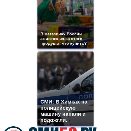
for
sale.
best
vape
shops
site.
В магазинах России
offer
ажиотаж из-за этого
all
продукта: что купить?
kinds
of
high
quality
https://www.phoenix-
suns.ru/
which
you
need.
replica
franck
СМИ: В Химках на
muller
полицейскую
rolex
машину напали и
even
though
подожгли.
the
prices