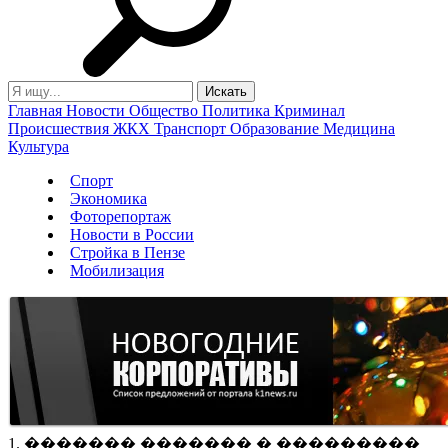
Главная
Новости
Общество
Политика
Криминал
Происшествия
ЖКХ
Транспорт
Образование
Медицина
Культура
Спорт
Экономика
Фоторепортаж
Новости в России
Стройка в Пензе
Мобилизация
1. ������� ������� � ���������