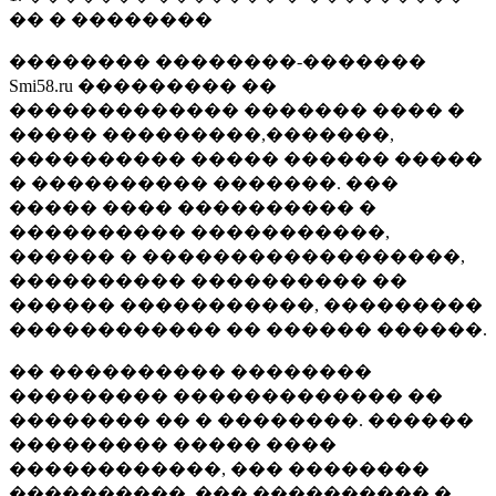
�� � ��������
�������� ��������-�������
Smi58.ru ��������� ��
������������� ������� ���� �
����� ���������,�������,
���������� ����� ������ �����
� ���������� �������. ���
����� ���� ���������� �
���������� �����������,
������ � ������������������,
���������� ���������� ��
������ �����������, ���������
������������ �� ������ ������.
�� ���������� ��������
��������� ������������� ��
�������� �� � ��������. ������
��������� ����� ����
������������, ��� ��������
����������, ��� ���������� �