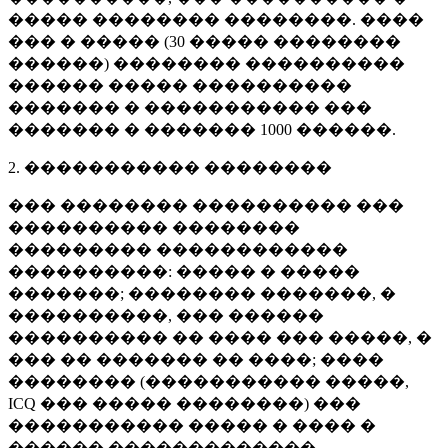
����� �������� ��������. ����
��� � ����� (
30 �����
��������
������) �������� ����������
������ ����� ����������
������� � ����������� ���
������� � �������
1000 ������
.
2. ����������� ��������
��� �������� ���������� ���
���������� ��������
��������� ������������
����������: ����� � �����
�������; �������� �������, �
����������, ��� ������
���������� �� ���� ��� �����, �
��� �� ������� �� ����; ����
�������� (����������� �����,
ICQ ��� ����� ��������) ���
����������� ����� � ���� �
������ �������������.