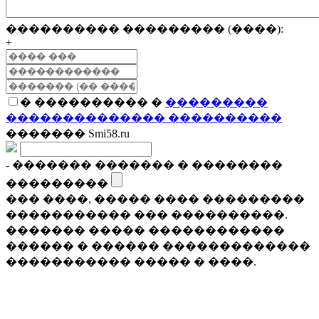
���������� ��������� (����):
+
� ���������� �
���������
�������������� ����������
������� Smi58.ru
- ������� ������� � ��������
���������
��� ����, ����� ���� ���������
����������� ��� ����������.
������� ����� ������������
������ � ������ �������������
����������� ����� � ����.