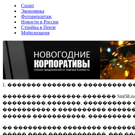
Спорт
Экономика
Фоторепортаж
Новости в России
Стройка в Пензе
Мобилизация
1. ������� ������� � ��������� �
�������� ��������-������� Smi58.
���������,�������, ���������� �
���������� � ���������� ������
������ �����������, ��������� 
�� ���������� �������� �������
����� ���� ������������, ��� ��