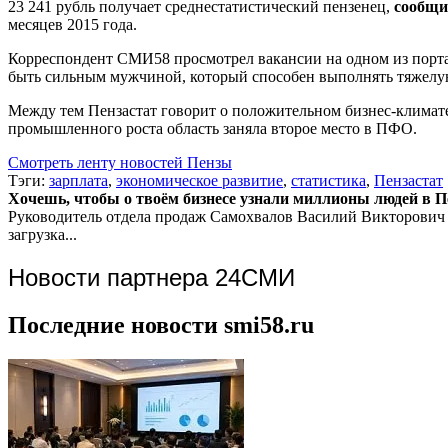
23 241 рубль получает среднестатистический пензенец,
сообщи
месяцев 2015 года.
Корреспондент СМИ58 просмотрел вакансии на одном из портал
быть сильным мужчиной, который способен выполнять тяжелую ф
Между тем Пензастат говорит о положительном бизнес-климате
промышленного роста область заняла второе место в ПФО.
Смотреть ленту новостей Пензы
Тэги:
зарплата
,
экономическое развитие
,
статистика
,
Пензастат
Хочешь, чтобы о твоём бизнесе узнали миллионы людей в Пен
Руководитель отдела продаж
Самохвалов Василий Викторович
загрузка...
Новости партнера 24СМИ
Последние новости smi58.ru