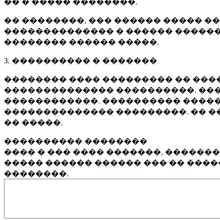
�� � ����� ��������.
�� ��������, ��� ������ ����� �
�������������� � ������ ������
�������� ������ �����.
3. ���������� � �������
�������� ���� ��������� �� ����
�������������� ����������. ���
������������. ���������� �����
�������������� ���������. �� �
�� �����.
���������� ��������
���� � ��� ���� �������, ������
����� ������ ������ ��� �� ���
��������.