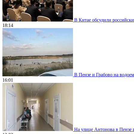
В Китае обсудили российски
18:14
В Пензе и Грабово на водое
16:01
На улице Антонова в Пензе 