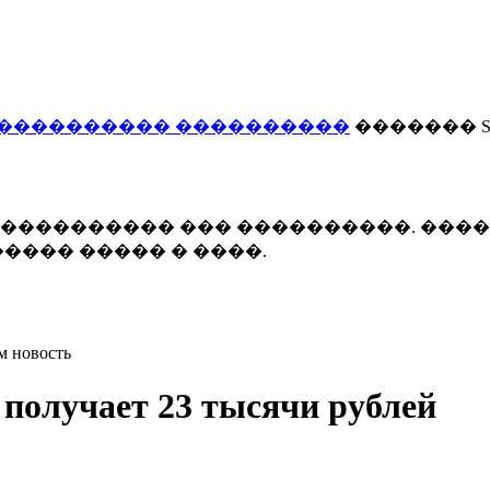
���������� ����������
������� Smi
 ����������� ��� ����������. ���
���� ����� � ����.
м новость
 получает 23 тысячи рублей