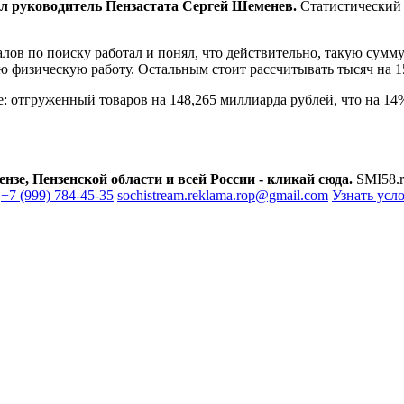
л руководитель Пензастата Сергей Шеменев.
Статистический 
ов по поиску работал и понял, что действительно, такую сумм
изическую работу. Остальным стоит рассчитывать тысяч на 15, 
: отгруженный товаров на 148,265 миллиарда рублей, что на 14
зе, Пензенской области и всей России - кликай сюда.
SMI58.r
+7 (999) 784-45-35
sochistream.reklama.rop@gmail.com
Узнать усл