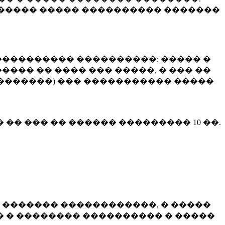
����� ����� ���������� �������
��������� ����������: ����� �
��� �� ���� ��� �����, � ��� ��
 ��������) ��� ����������� �����
� �� ��� �� ������ ���������
10 ��.
 ������� ������������, � �����
 � �������� ���������� � �����