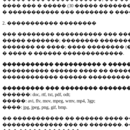
���� ��� � ����� (
30 �����
�������
� ����������� ��� ������� � ��
2. ����������� ��������
��� �������� ���������� ��� ��
����� �������; �������� �������,
������� �� ����; ���� �������� (
� ���� � ������ �������������.
����������� ���������� � ����
���������� ������ ���� �� ����
������������ ������ ���������
��������� ��� �������� ������
������:
doc, rtf, txt, pdf, odt;
�����:
avi, flv, mov, mpeg, wmv, mp4, 3gp;
����:
jpg, jpeg, png, gif, bmp.
�� ����������� �� ������ ���� �
������������� ��� �� �������. 