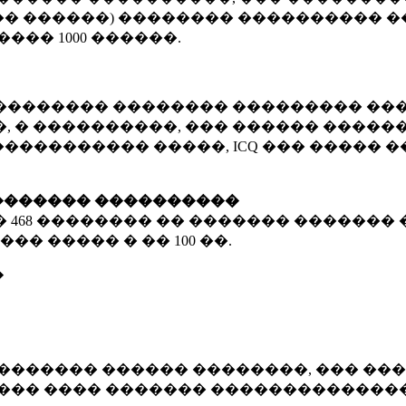
� ������) �������� ���������� �
�����
1000 ������
.
�������� �������� ��������� ���
 � ����������, ��� ������ �������
����������� �����, ICQ ��� �����
������� ����������
�
468 ��������
�� ������� ������� 
��� ����� � ��
100 ��.
�
������� ������ ��������, ��� ���
���� ���� ������� ��������������