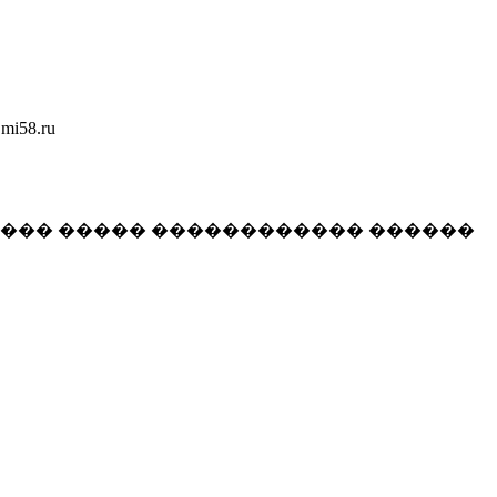
58.ru
���� ����� ������������ ������