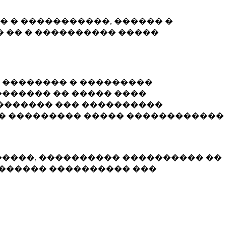
� � �����������, ������ �
 �� � ���������� �����
� �������� � ���������
������ �� ����� ����
������� ��� ����������
�� ��������� ����� ������������
�����, ���������� ���������� ��
������� ���������� ���