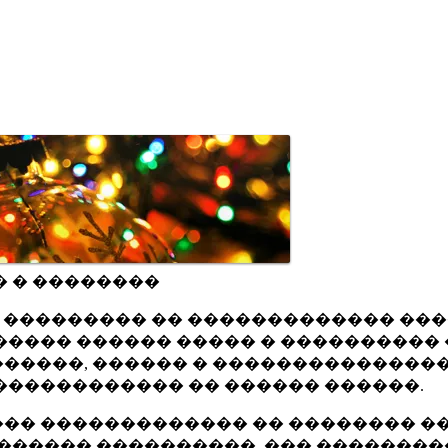
� � ��������
ru ��������� �� ������������� ��
���� ������ ����� � ���������� 
�����, ������ � ���������������
������������ �� ������ ������.
�� ������������� �� �������� ��
������ ����������, ��� ��������