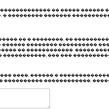
�������������� �� ����� ������ �
. � ��������� ������� ����������
���� �� � ��������, �� ��������
 ������ �������� ���������� ���
���� �� ������������. ����� ���
� �����������, ��� ��� ��������
���� ����, ������ � ������������
�� ���������� ������������, ���