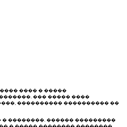
����� ���� � �����
�������. ��� ����� ����
���, ���������� ���������� ��
 � ��������. ������ ���������
�� � ����� �������� ��������.