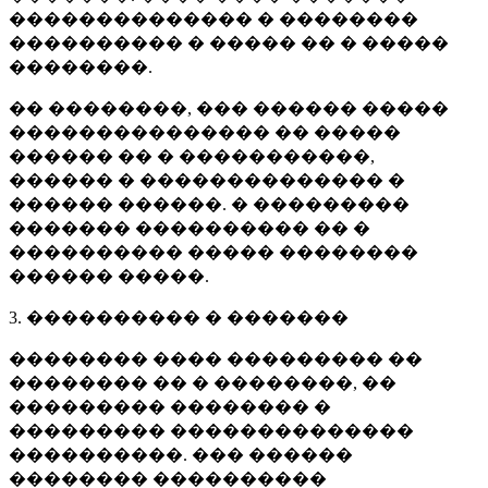
�������������� � ��������
���������� � ����� �� � �����
��������.
�� ��������, ��� ������ �����
��������������� �� �����
������ �� � �����������,
������ � �������������� �
������ ������. � ���������
������� ���������� �� �
���������� ����� ��������
������ �����.
3. ���������� � �������
�������� ���� ��������� ��
�������� �� � ��������, ��
��������� �������� �
��������� ��������������
����������. ��� ������
�������� ����������