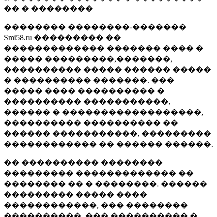
�� � ��������
�������� ��������-�������
Smi58.ru ��������� ��
������������� ������� ���� �
����� ���������,�������,
���������� ����� ������ �����
� ���������� �������. ���
����� ���� ���������� �
���������� �����������,
������ � ������������������,
���������� ���������� ��
������ �����������, ���������
������������ �� ������ ������.
�� ���������� ��������
��������� ������������� ��
�������� �� � ��������. ������
��������� ����� ����
������������, ��� ��������
����������, ��� ���������� �