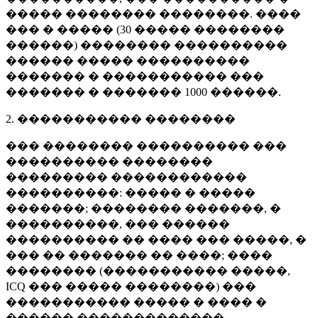
����� �������� ��������. ����
��� � ����� (
30 �����
��������
������) �������� ����������
������ ����� ����������
������� � ����������� ���
������� � �������
1000 ������
.
2. ����������� ��������
��� �������� ���������� ���
���������� ��������
��������� ������������
����������: ����� � �����
�������; �������� �������, �
����������, ��� ������
���������� �� ���� ��� �����, �
��� �� ������� �� ����; ����
�������� (����������� �����,
ICQ ��� ����� ��������) ���
����������� ����� � ���� �
������ �������������.