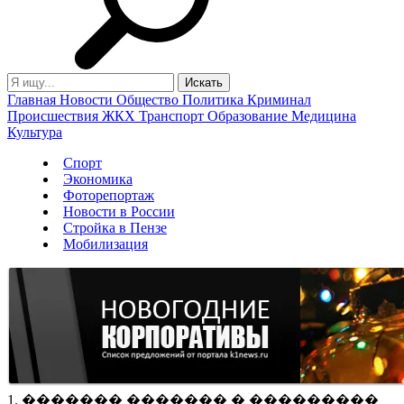
Главная
Новости
Общество
Политика
Криминал
Происшествия
ЖКХ
Транспорт
Образование
Медицина
Культура
Спорт
Экономика
Фоторепортаж
Новости в России
Стройка в Пензе
Мобилизация
1. ������� ������� � ���������