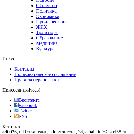
Новости
good
Общество
value.
Политика
who
Экономика
sells
Происшествия
the
ЖКХ
best
Транспорт
phyrevape.com
Образование
vape
Медицина
store
Культура
on
the
Инфо
pursuit
of
Контакты
the
Пользовательское соглашение
most
Правила перепечатки
effective
sophistication
Присоединяйтесь!
also
just
Вконтакте
the
Facebook
right
Twitter
blend
RSS
in
Контакты
creation
440026, г. Пенза, улица Лермонтова, 34, email: info@smi58.ru
completely