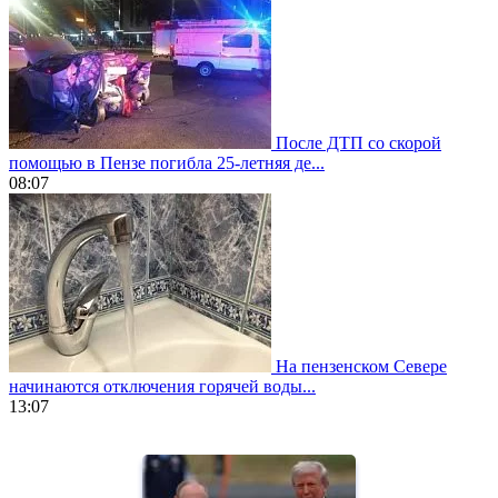
После ДТП со скорой
помощью в Пензе погибла 25-летняя де...
08:07
На пензенском Севере
начинаются отключения горячей воды...
13:07
https://www.vapesstores.fr/
meilleure
cigarette