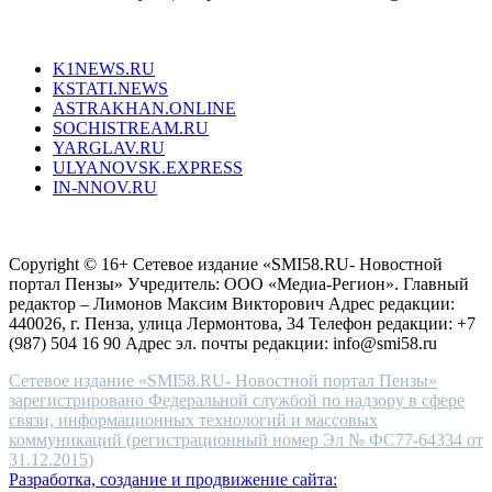
unique
Все порталы НМГ
dazzling
type.
K1NEWS.RU
reddit
KSTATI.NEWS
sevenfridayreplica.ru
ASTRAKHAN.ONLINE
sevenfriday
SOCHISTREAM.RU
outlet
YARGLAV.RU
is
ULYANOVSK.EXPRESS
the
IN-NNOV.RU
first
choice
Согласие на обработку персональных данных
Политика по
for
защите персональных данных
high-
Copyright © 16+ Сетевое издание «SMI58.RU- Новостной
end
портал Пензы» Учредитель: ООО «Медиа-Регион». Главный
people.
редактор – Лимонов Максим Викторович Адрес редакции:
440026, г. Пенза, улица Лермонтова, 34 Телефон редакции: +7
(987) 504 16 90 Адрес эл. почты редакции: info@smi58.ru
Сетевое издание «SMI58.RU- Новостной портал Пензы»
зарегистрировано Федеральной службой по надзору в сфере
связи, информационных технологий и массовых
коммуникаций (регистрационный номер Эл № ФС77-64334 от
31.12.2015)
Разработка, создание и продвижение сайта: