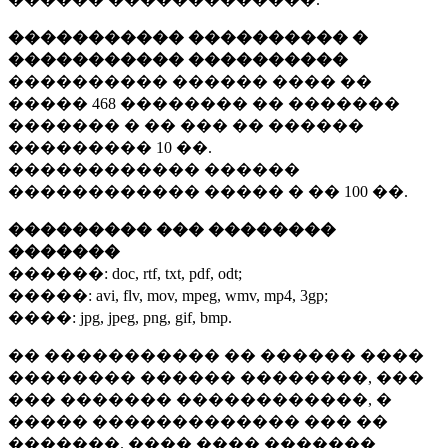
����������� ���������� �
����������� ����������
���������� ������ ���� ��
�����
468 ��������
�� �������
������� � �� ��� �� ������
���������
10 ��.
������������ ������
������������ ����� � ��
100 ��.
��������� ��� ��������
�������
������:
doc, rtf, txt, pdf, odt;
�����:
avi, flv, mov, mpeg, wmv, mp4, 3gp;
����:
jpg, jpeg, png, gif, bmp.
�� ����������� �� ������ ����
�������� ������ ��������, ���
��� ������� ������������, �
����� ������������� ��� ��
�������. ���� ���� �������