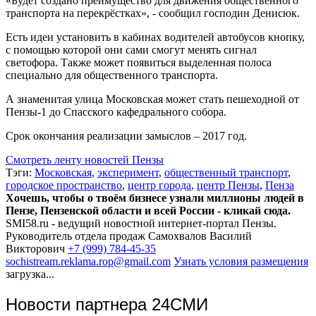
«Будет создано преимущество для движения общественного
транспорта на перекрёстках», - сообщил господин Денисюк.
Есть идеи установить в кабинах водителей автобусов кнопку,
с помощью которой они сами смогут менять сигнал
светофора. Также может появиться выделенная полоса
специально для общественного транспорта.
А знаменитая улица Московская может стать пешеходной от
Пензы-1 до Спасского кафедрального собора.
Срок окончания реализации замыслов – 2017 год.
Смотреть ленту новостей Пензы
Тэги:
Московская
,
эксперимент
,
общественный транспорт
,
городское пространство
,
центр города
,
центр Пензы
,
Пенза
Хочешь, чтобы о твоём бизнесе узнали миллионы людей в
Пензе, Пензенской области и всей России - кликай сюда.
SMI58.ru - ведущий новостной интернет-портал Пензы.
Руководитель отдела продаж
Самохвалов Василий
Викторович
+7 (999) 784-45-35
sochistream.reklama.rop@gmail.com
Узнать условия размещения
загрузка...
Новости партнера 24СМИ