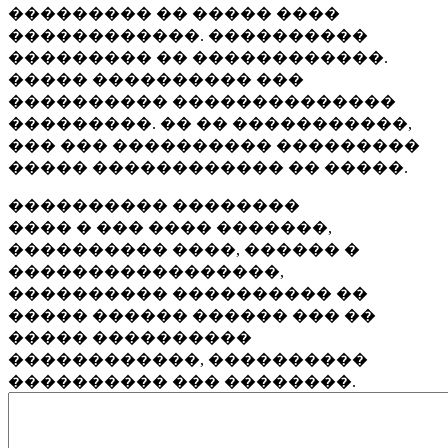
��������� �� ����� ����
������������. ����������
��������� �� ������������.
����� ���������� ���
���������� ��������������
���������. �� �� �����������,
��� ��� ���������� ���������
����� ������������ �� �����.
���������� ��������
���� � ��� ���� �������,
���������� ����, ������ �
�����������������,
���������� ���������� ��
����� ������ ������ ��� ��
����� ����������
������������, ����������
���������� ��� ��������.