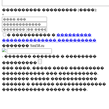
���������� ��������� (����):
+
� ���������� �
���������
�������������� ����������
������� Smi58.ru
- ������� ������� � ��������
���������
��� ����, ����� ���� ���������
����������� ��� ����������.
������� ����� ������������
������ � ������ �������������
����������� ����� � ����.