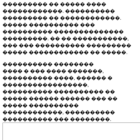
��������� �� ����� ����
������������. ����������
��������� �� ������������.
����� ���������� ���
���������� ��������������
���������. �� �� �����������,
��� ��� ���������� ���������
����� ������������ �� �����.
���������� ��������
���� � ��� ���� �������,
���������� ����, ������ �
�����������������,
���������� ���������� ��
����� ������ ������ ��� ��
����� ����������
������������, ����������
���������� ��� ��������.