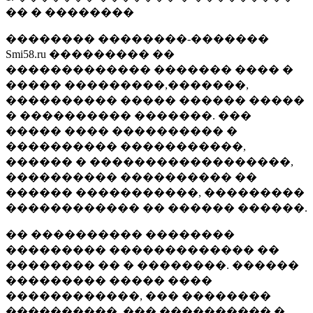
�� � ��������
�������� ��������-�������
Smi58.ru ��������� ��
������������� ������� ���� �
����� ���������,�������,
���������� ����� ������ �����
� ���������� �������. ���
����� ���� ���������� �
���������� �����������,
������ � ������������������,
���������� ���������� ��
������ �����������, ���������
������������ �� ������ ������.
�� ���������� ��������
��������� ������������� ��
�������� �� � ��������. ������
��������� ����� ����
������������, ��� ��������
����������, ��� ���������� �