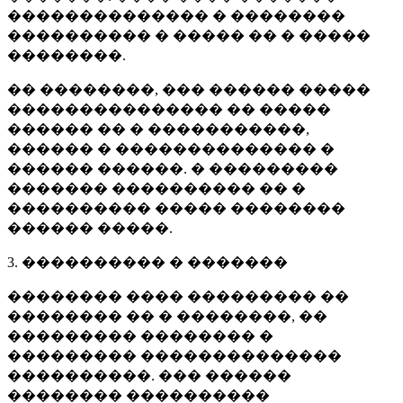
�������������� � ��������
���������� � ����� �� � �����
��������.
�� ��������, ��� ������ �����
��������������� �� �����
������ �� � �����������,
������ � �������������� �
������ ������. � ���������
������� ���������� �� �
���������� ����� ��������
������ �����.
3. ���������� � �������
�������� ���� ��������� ��
�������� �� � ��������, ��
��������� �������� �
��������� ��������������
����������. ��� ������
�������� ����������