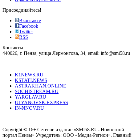
effective
sophistication
Присоединяйтесь!
also
just
Вконтакте
the
Facebook
right
Twitter
blend
RSS
in
Контакты
creation
440026, г. Пенза, улица Лермонтова, 34, email: info@smi58.ru
completely
unique
Все порталы НМГ
dazzling
type.
K1NEWS.RU
reddit
KSTATI.NEWS
sevenfridayreplica.ru
ASTRAKHAN.ONLINE
sevenfriday
SOCHISTREAM.RU
outlet
YARGLAV.RU
is
ULYANOVSK.EXPRESS
the
IN-NNOV.RU
first
choice
Согласие на обработку персональных данных
Политика по
for
защите персональных данных
high-
Copyright © 16+ Сетевое издание «SMI58.RU- Новостной
end
портал Пензы» Учредитель: ООО «Медиа-Регион». Главный
people.