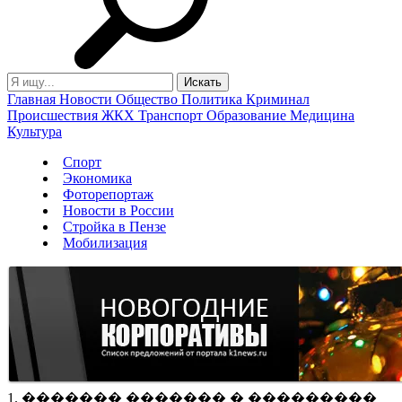
Главная
Новости
Общество
Политика
Криминал
Происшествия
ЖКХ
Транспорт
Образование
Медицина
Культура
Спорт
Экономика
Фоторепортаж
Новости в России
Стройка в Пензе
Мобилизация
1. ������� ������� � ���������