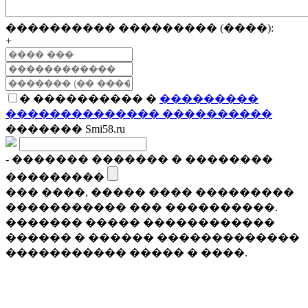
���������� ��������� (����):
+
� ���������� �
���������
�������������� ����������
������� Smi58.ru
- ������� ������� � ��������
���������
��� ����, ����� ���� ���������
����������� ��� ����������.
������� ����� ������������
������ � ������ �������������
����������� ����� � ����.