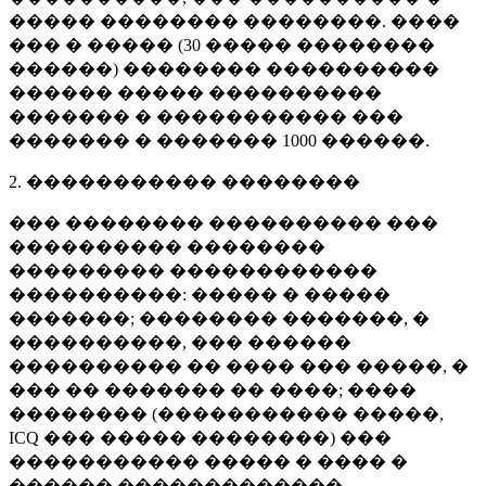
����� �������� ��������. ����
��� � ����� (
30 �����
��������
������) �������� ����������
������ ����� ����������
������� � ����������� ���
������� � �������
1000 ������
.
2. ����������� ��������
��� �������� ���������� ���
���������� ��������
��������� ������������
����������: ����� � �����
�������; �������� �������, �
����������, ��� ������
���������� �� ���� ��� �����, �
��� �� ������� �� ����; ����
�������� (����������� �����,
ICQ ��� ����� ��������) ���
����������� ����� � ���� �
������ �������������.