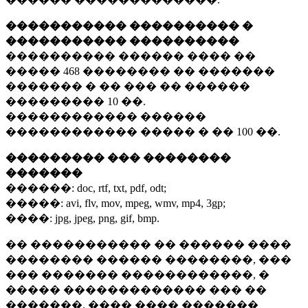
����������� ���������� �
����������� ����������
���������� ������ ���� ��
�����
468 ��������
�� �������
������� � �� ��� �� ������
���������
10 ��.
������������ ������
������������ ����� � ��
100 ��.
��������� ��� ��������
�������
������:
doc, rtf, txt, pdf, odt;
�����:
avi, flv, mov, mpeg, wmv, mp4, 3gp;
����:
jpg, jpeg, png, gif, bmp.
�� ����������� �� ������ ����
�������� ������ ��������, ���
��� ������� ������������, �
����� ������������� ��� ��
�������. ���� ���� �������