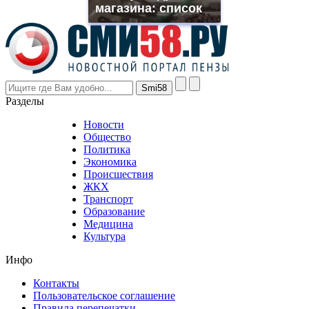
though
магазина: список
the
prices
are
higher
however
visitors
nevertheless
Разделы
believe
that
Новости
good
Общество
value.
Политика
who
Экономика
sells
Происшествия
the
ЖКХ
best
Транспорт
phyrevape.com
Образование
vape
Медицина
store
Культура
on
the
Инфо
pursuit
of
Контакты
the
Пользовательское соглашение
most
Правила перепечатки