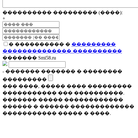
���������� ��������� (����):
+
� ���������� �
���������
�������������� ����������
������� Smi58.ru
- ������� ������� � ��������
���������
��� ����, ����� ���� ���������
����������� ��� ����������.
������� ����� ������������
������ � ������ �������������
����������� ����� � ����.