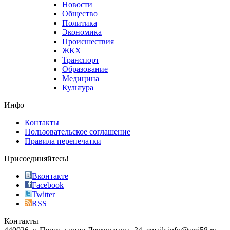
Новости
good
Общество
value.
Политика
who
Экономика
sells
Происшествия
the
ЖКХ
best
Транспорт
phyrevape.com
Образование
vape
Медицина
store
Культура
on
the
Инфо
pursuit
of
Контакты
the
Пользовательское соглашение
most
Правила перепечатки
effective
sophistication
Присоединяйтесь!
also
just
Вконтакте
the
Facebook
right
Twitter
blend
RSS
in
Контакты
creation