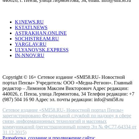
440026, г. Пенза, улица Лермонтова, 34, email: info@smi58.ru
completely
unique
Все порталы НМГ
dazzling
type.
K1NEWS.RU
reddit
KSTATI.NEWS
sevenfridayreplica.ru
ASTRAKHAN.ONLINE
sevenfriday
SOCHISTREAM.RU
outlet
YARGLAV.RU
is
ULYANOVSK.EXPRESS
the
IN-NNOV.RU
first
choice
Согласие на обработку персональных данных
Политика по
for
защите персональных данных
high-
Copyright © 16+ Сетевое издание «SMI58.RU- Новостной
end
портал Пензы» Учредитель: ООО «Медиа-Регион». Главный
people.
редактор – Лимонов Максим Викторович Адрес редакции:
440026, г. Пенза, улица Лермонтова, 34 Телефон редакции: +7
(987) 504 16 90 Адрес эл. почты редакции: info@smi58.ru
Сетевое издание «SMI58.RU- Новостной портал Пензы»
зарегистрировано Федеральной службой по надзору в сфере
связи, информационных технологий и массовых
коммуникаций (регистрационный номер Эл № ФС77-64334 от
31.12.2015)
Разработка, создание и продвижение сайта: