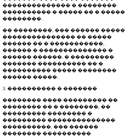
�������������� � ��������
���������� � ����� �� � �����
��������.
�� ��������, ��� ������ �����
��������������� �� �����
������ �� � �����������,
������ � �������������� �
������ ������. � ���������
������� ���������� �� �
���������� ����� ��������
������ �����.
3. ���������� � �������
�������� ���� ��������� ��
�������� �� � ��������, ��
��������� �������� �
��������� ��������������
����������. ��� ������
�������� ����������