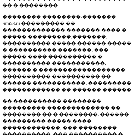
�� � ��������
�������� ��������-�������
Smi58.ru ��������� ��
������������� ������� ���� �
����� ���������,�������,
���������� ����� ������ �����
� ���������� �������. ���
����� ���� ���������� �
���������� �����������,
������ � ������������������,
���������� ���������� ��
������ �����������, ���������
������������ �� ������ ������.
�� ���������� ��������
��������� ������������� ��
�������� �� � ��������. ������
��������� ����� ����
������������, ��� ��������
����������, ��� ���������� �