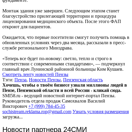
фундаменте.
Монтаж здания уже завершен. Следующим этапом станет
благоустройство прилегающей территории и процедура
лицензирования медицинского объекта. После этого ФАП
откроют для пациентов.
Ожидается, что первые посетители смогут получить помощь в
обновленных условиях через два месяца, рассказали в пресс-
службе регионального Минздрава.
«Теперь все будет по-новому: светло, тепло и строго в
соответствии с современными стандартами», — подчеркнул
главный врач Лунинской районной больницы Ким Кушаев.
Смотреть ленту новостей Пензы
Тэги:
Пенза
,
Новости Пензы
,
Пензенская область
Хочешь, чтобы о твоём бизнесе узнали миллионы людей в
Пензе, Пензенской области и всей России - кликай сюда.
SMI58.ru - ведущий новостной интернет-портал Пензы.
Руководитель отдела продаж
Самохвалов Василий
Викторович
+7 (999) 784-45-35
sochistream.reklama.rop@gmail.com
Узнать условия размещения
загрузка...
Новости партнера 24СМИ