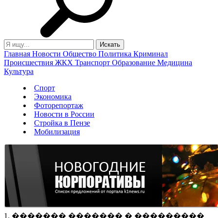
Главная
Новости
Общество
Политика
Криминал
Происшествия
ЖКХ
Транспорт
Образование
Медицина
Культура
Спорт
Экономика
Фоторепортаж
Новости в России
Стройка в Пензе
Мобилизация
1. ������� ������� � ���������