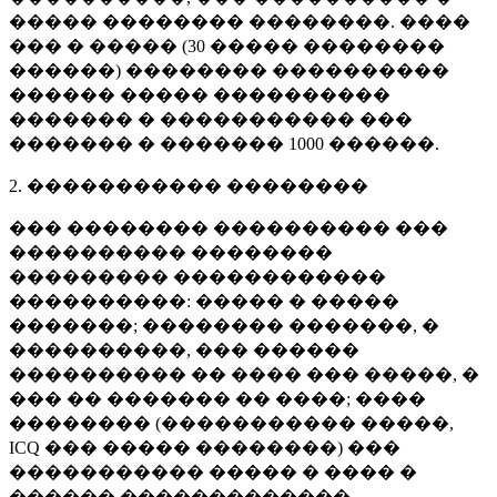
����� �������� ��������. ����
��� � ����� (
30 �����
��������
������) �������� ����������
������ ����� ����������
������� � ����������� ���
������� � �������
1000 ������
.
2. ����������� ��������
��� �������� ���������� ���
���������� ��������
��������� ������������
����������: ����� � �����
�������; �������� �������, �
����������, ��� ������
���������� �� ���� ��� �����, �
��� �� ������� �� ����; ����
�������� (����������� �����,
ICQ ��� ����� ��������) ���
����������� ����� � ���� �
������ �������������.