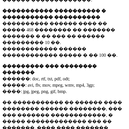
����������� ���������� �
����������� ����������
���������� ������ ���� ��
�����
468 ��������
�� �������
������� � �� ��� �� ������
���������
10 ��.
������������ ������
������������ ����� � ��
100 ��.
��������� ��� ��������
�������
������:
doc, rtf, txt, pdf, odt;
�����:
avi, flv, mov, mpeg, wmv, mp4, 3gp;
����:
jpg, jpeg, png, gif, bmp.
�� ����������� �� ������ ����
�������� ������ ��������, ���
��� ������� ������������, �
����� ������������� ��� ��
�������. ���� ���� �������