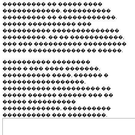
��������� �� ����� ����
������������. ����������
��������� �� ������������.
����� ���������� ���
���������� ��������������
���������. �� �� �����������,
��� ��� ���������� ���������
����� ������������ �� �����.
���������� ��������
���� � ��� ���� �������,
���������� ����, ������ �
�����������������,
���������� ���������� ��
����� ������ ������ ��� ��
����� ����������
������������, ����������
���������� ��� ��������.