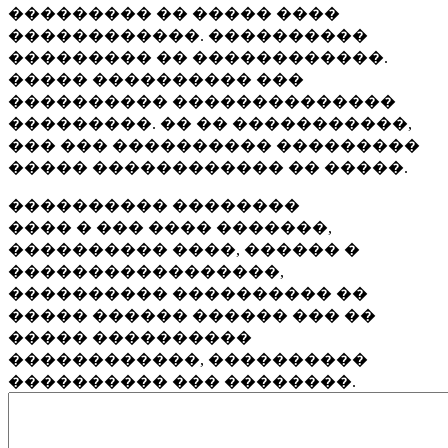
��������� �� ����� ����
������������. ����������
��������� �� ������������.
����� ���������� ���
���������� ��������������
���������. �� �� �����������,
��� ��� ���������� ���������
����� ������������ �� �����.
���������� ��������
���� � ��� ���� �������,
���������� ����, ������ �
�����������������,
���������� ���������� ��
����� ������ ������ ��� ��
����� ����������
������������, ����������
���������� ��� ��������.