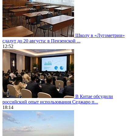
Школу в «Лугометрии»
сдадут до 20 августа: в Пензенской ...
12:52
В Китае обсудили
российский опыт использования Седжаро п...
18:14