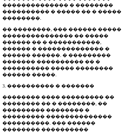
�������������� � ��������
���������� � ����� �� � �����
��������.
�� ��������, ��� ������ �����
��������������� �� �����
������ �� � �����������,
������ � �������������� �
������ ������. � ���������
������� ���������� �� �
���������� ����� ��������
������ �����.
3. ���������� � �������
�������� ���� ��������� ��
�������� �� � ��������, ��
��������� �������� �
��������� ��������������
����������. ��� ������
�������� ����������