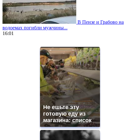
В Пензе и Грабово на
водоемах погибли мужчины...
16:01
https://www.vapesstores.fr/
meilleure
cigarette
electronique
best
quality
aaa
swiss
movement.
https://gradewatches.to/
mens
and
Не ешьте эту
ladies
готовую еду из
watches
магазина: список
for
sale.
https://www.replicasrelojes.to/
mens