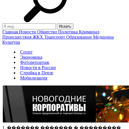
Главная
Новости
Общество
Политика
Криминал
Происшествия
ЖКХ
Транспорт
Образование
Медицина
Культура
Спорт
Экономика
Фоторепортаж
Новости в России
Стройка в Пензе
Мобилизация
1. ������� ������� � ���������