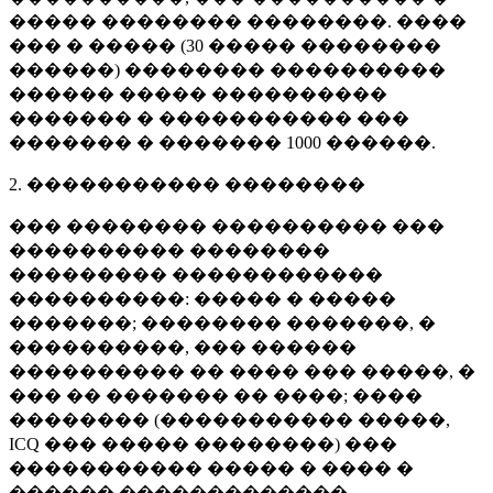
����� �������� ��������. ����
��� � ����� (
30 �����
��������
������) �������� ����������
������ ����� ����������
������� � ����������� ���
������� � �������
1000 ������
.
2. ����������� ��������
��� �������� ���������� ���
���������� ��������
��������� ������������
����������: ����� � �����
�������; �������� �������, �
����������, ��� ������
���������� �� ���� ��� �����, �
��� �� ������� �� ����; ����
�������� (����������� �����,
ICQ ��� ����� ��������) ���
����������� ����� � ���� �
������ �������������.