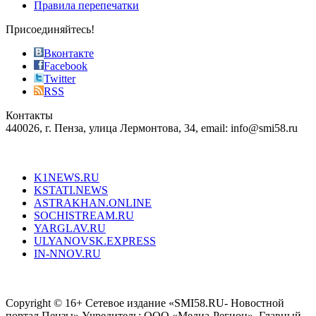
most
Правила перепечатки
effective
sophistication
Присоединяйтесь!
also
just
Вконтакте
the
Facebook
right
Twitter
blend
RSS
in
Контакты
creation
440026, г. Пенза, улица Лермонтова, 34, email: info@smi58.ru
completely
unique
Все порталы НМГ
dazzling
type.
K1NEWS.RU
reddit
KSTATI.NEWS
sevenfridayreplica.ru
ASTRAKHAN.ONLINE
sevenfriday
SOCHISTREAM.RU
outlet
YARGLAV.RU
is
ULYANOVSK.EXPRESS
the
IN-NNOV.RU
first
choice
Согласие на обработку персональных данных
Политика по
for
защите персональных данных
high-
Copyright © 16+ Сетевое издание «SMI58.RU- Новостной
end
портал Пензы» Учредитель: ООО «Медиа-Регион». Главный