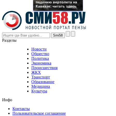
even
падению вертолета на
though
Кавказе: читать здесь
the
prices
are
higher
however
visitors
nevertheless
Разделы
believe
that
Новости
good
Общество
value.
Политика
who
Экономика
sells
Происшествия
the
ЖКХ
best
Транспорт
phyrevape.com
Образование
vape
Медицина
store
Культура
on
the
Инфо
pursuit
of
Контакты
the
Пользовательское соглашение