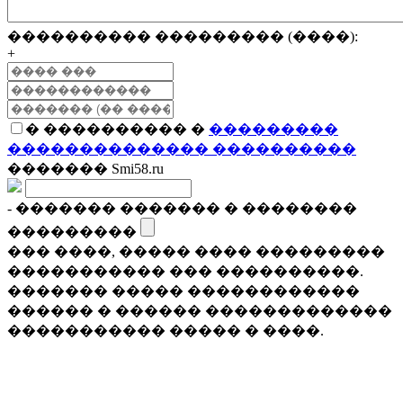
���������� ��������� (����):
+
� ���������� �
���������
�������������� ����������
������� Smi58.ru
- ������� ������� � ��������
���������
��� ����, ����� ���� ���������
����������� ��� ����������.
������� ����� ������������
������ � ������ �������������
����������� ����� � ����.