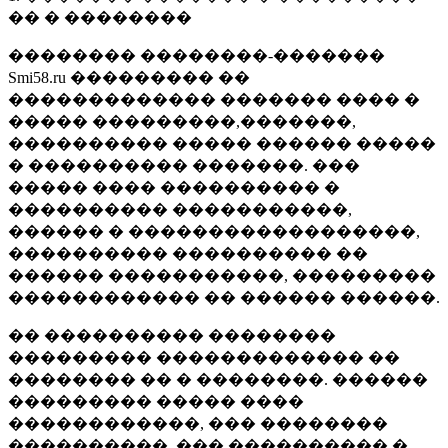
�� � ��������
�������� ��������-�������
Smi58.ru ��������� ��
������������� ������� ���� �
����� ���������,�������,
���������� ����� ������ �����
� ���������� �������. ���
����� ���� ���������� �
���������� �����������,
������ � ������������������,
���������� ���������� ��
������ �����������, ���������
������������ �� ������ ������.
�� ���������� ��������
��������� ������������� ��
�������� �� � ��������. ������
��������� ����� ����
������������, ��� ��������
����������, ��� ���������� �