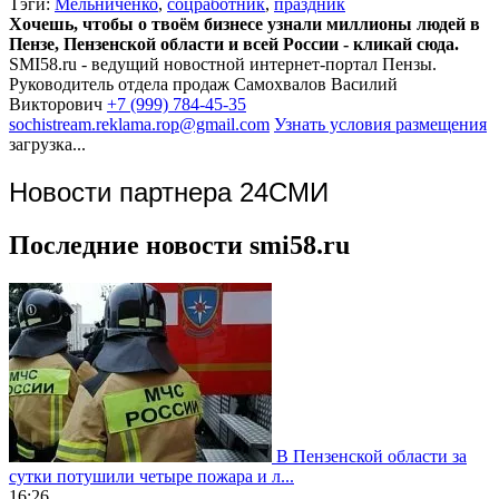
Тэги:
Мельниченко
,
соцработник
,
праздник
Хочешь, чтобы о твоём бизнесе узнали миллионы людей в
Пензе, Пензенской области и всей России - кликай сюда.
SMI58.ru - ведущий новостной интернет-портал Пензы.
Руководитель отдела продаж
Самохвалов Василий
Викторович
+7 (999) 784-45-35
sochistream.reklama.rop@gmail.com
Узнать условия размещения
загрузка...
Новости партнера 24СМИ
Последние новости smi58.ru
В Пензенской области за
сутки потушили четыре пожара и л...
16:26