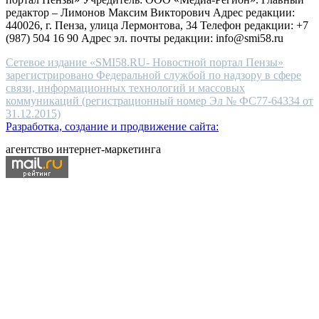
people.
редактор – Лимонов Максим Викторович Адрес редакции:
440026, г. Пенза, улица Лермонтова, 34 Телефон редакции: +7
(987) 504 16 90 Адрес эл. почты редакции: info@smi58.ru
Сетевое издание «SMI58.RU- Новостной портал Пензы»
зарегистрировано Федеральной службой по надзору в сфере
связи, информационных технологий и массовых
коммуникаций (регистрационный номер Эл № ФС77-64334 от
31.12.2015)
Разработка, создание и продвижение сайта:
агентство интернет-маркетинга