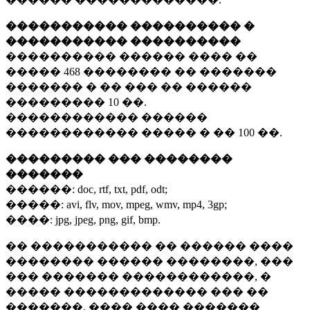
����������� ���������� �
����������� ����������
���������� ������ ���� ��
�����
468 ��������
�� �������
������� � �� ��� �� ������
���������
10 ��.
������������ ������
������������ ����� � ��
100 ��.
��������� ��� ��������
�������
������:
doc, rtf, txt, pdf, odt;
�����:
avi, flv, mov, mpeg, wmv, mp4, 3gp;
����:
jpg, jpeg, png, gif, bmp.
�� ����������� �� ������ ����
�������� ������ ��������, ���
��� ������� ������������, �
����� ������������� ��� ��
�������. ���� ���� �������