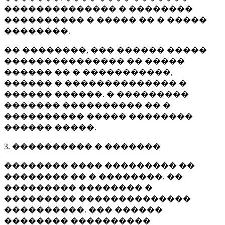
�������������� � ��������
���������� � ����� �� � �����
��������.
�� ��������, ��� ������ �����
��������������� �� �����
������ �� � �����������,
������ � �������������� �
������ ������. � ���������
������� ���������� �� �
���������� ����� ��������
������ �����.
3. ���������� � �������
�������� ���� ��������� ��
�������� �� � ��������, ��
��������� �������� �
��������� ��������������
����������. ��� ������
�������� ����������