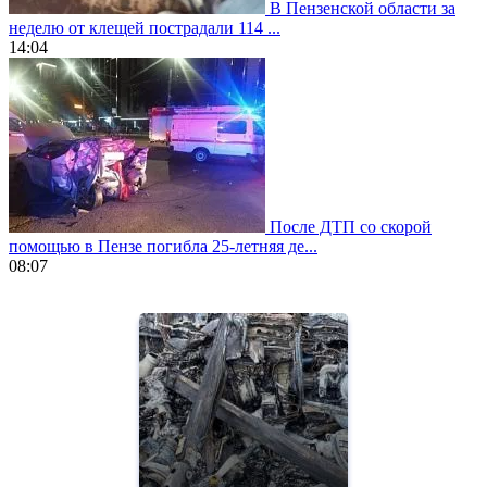
В Пензенской области за
неделю от клещей пострадали 114 ...
14:04
После ДТП со скорой
помощью в Пензе погибла 25-летняя де...
08:07
https://www.vapesstores.fr/
meilleure
cigarette
electronique
best
quality
aaa
swiss
movement.
https://gradewatches.to/