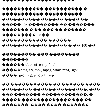
����������� ���������� �
����������� ����������
���������� ������ ���� ��
�����
468 ��������
�� �������
������� � �� ��� �� ������
���������
10 ��.
������������ ������
������������ ����� � ��
100 ��.
��������� ��� ��������
�������
������:
doc, rtf, txt, pdf, odt;
�����:
avi, flv, mov, mpeg, wmv, mp4, 3gp;
����:
jpg, jpeg, png, gif, bmp.
�� ����������� �� ������ ����
�������� ������ ��������, ���
��� ������� ������������, �
����� ������������� ��� ��
�������. ���� ���� �������