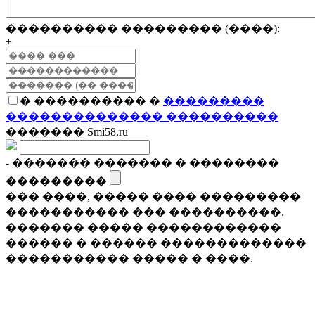
���������� ��������� (����):
+
� ���������� �
���������
�������������� ����������
������� Smi58.ru
- ������� ������� � ��������
���������
��� ����, ����� ���� ���������
����������� ��� ����������.
������� ����� ������������
������ � ������ �������������
����������� ����� � ����.