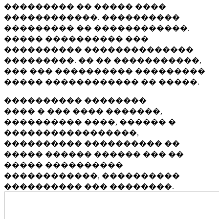
��������� �� ����� ����
������������. ����������
��������� �� ������������.
����� ���������� ���
���������� ��������������
���������. �� �� �����������,
��� ��� ���������� ���������
����� ������������ �� �����.
���������� ��������
���� � ��� ���� �������,
���������� ����, ������ �
�����������������,
���������� ���������� ��
����� ������ ������ ��� ��
����� ����������
������������, ����������
���������� ��� ��������.