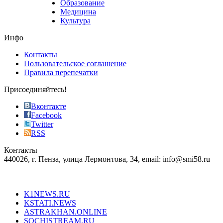
Образование
vape
Медицина
store
Культура
on
the
Инфо
pursuit
of
Контакты
the
Пользовательское соглашение
most
Правила перепечатки
effective
sophistication
Присоединяйтесь!
also
just
Вконтакте
the
Facebook
right
Twitter
blend
RSS
in
Контакты
creation
440026, г. Пенза, улица Лермонтова, 34, email: info@smi58.ru
completely
unique
Все порталы НМГ
dazzling
type.
K1NEWS.RU
reddit
KSTATI.NEWS
sevenfridayreplica.ru
ASTRAKHAN.ONLINE
sevenfriday
SOCHISTREAM.RU
outlet