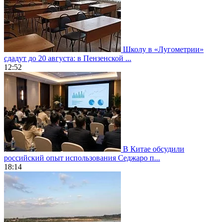
Школу в «Лугометрии»
сдадут до 20 августа: в Пензенской ...
12:52
В Китае обсудили
российский опыт использования Седжаро п...
18:14