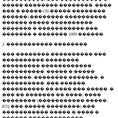
����� �������� ��������. ����
��� � ����� (
30 �����
��������
������) �������� ����������
������ ����� ����������
������� � ����������� ���
������� � �������
1000 ������
.
2. ����������� ��������
��� �������� ���������� ���
���������� ��������
��������� ������������
����������: ����� � �����
�������; �������� �������, �
����������, ��� ������
���������� �� ���� ��� �����, �
��� �� ������� �� ����; ����
�������� (����������� �����,
ICQ ��� ����� ��������) ���
����������� ����� � ���� �
������ �������������.