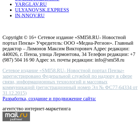
YARGLAV.RU
is
ULYANOVSK.EXPRESS
the
IN-NNOV.RU
first
choice
Согласие на обработку персональных данных
Политика по
for
защите персональных данных
high-
Copyright © 16+ Сетевое издание «SMI58.RU- Новостной
end
портал Пензы» Учредитель: ООО «Медиа-Регион». Главный
people.
редактор – Лимонов Максим Викторович Адрес редакции:
440026, г. Пенза, улица Лермонтова, 34 Телефон редакции: +7
(987) 504 16 90 Адрес эл. почты редакции: info@smi58.ru
Сетевое издание «SMI58.RU- Новостной портал Пензы»
зарегистрировано Федеральной службой по надзору в сфере
связи, информационных технологий и массовых
коммуникаций (регистрационный номер Эл № ФС77-64334 от
31.12.2015)
Разработка, создание и продвижение сайта:
агентство интернет-маркетинга