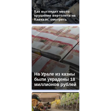
mens
and
ladies
Как выглядит место
крушение вертолета на
watches
Кавказе: смотреть
for
sale.
https://www.replicasrelojes.to/
mens
and
ladies
watches
for
sale.
best
vape
shops
На Урале из казны
site.
offer
были украдены 18
all
миллионов рублей
kinds
of
high
quality
https://www.phoenix-
suns.ru/