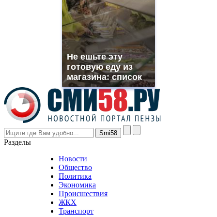
which
you
need.
replica
franck
muller
Не ешьте эту
rolex
готовую еду из
even
though
магазина: список
the
prices
are
higher
however
visitors
nevertheless
Разделы
believe
that
Новости
good
Общество
value.
Политика
who
Экономика
sells
Происшествия
the
ЖКХ
best
Транспорт
phyrevape.com