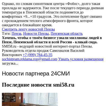
Однако, по словам синоптиков центра «Фобос», долго такая
прохлада не задержится. Уже после текущего периода дневная
температура в Пензенской области поднимется до
комфортных +9...+10 градусов. Это потепление будет связано
с прохождением теплого атмосферного фронта, которое
ожидается в ближайшее время.
Смотреть ленту новостей Пензы
Тэги:
Пенза
,
Новости Пензы
,
Пензенская область
Хочешь, чтобы о твоём бизнесе узнали миллионы людей в
Пензе, Пензенской области и всей России - кликай сюда.
SMI58.ru - ведущий новостной интернет-портал Пензы.
Руководитель отдела продаж
Самохвалов Василий
Викторович
+7 (999) 784-45-35
sochistream.reklama.rop@gmail.com
Узнать условия размещения
загрузка...
Новости партнера 24СМИ
Последние новости smi58.ru