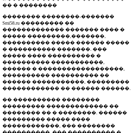
�� � ��������
�������� ��������-�������
Smi58.ru ��������� ��
������������� ������� ���� �
����� ���������,�������,
���������� ����� ������ �����
� ���������� �������. ���
����� ���� ���������� �
���������� �����������,
������ � ������������������,
���������� ���������� ��
������ �����������, ���������
������������ �� ������ ������.
�� ���������� ��������
��������� ������������� ��
�������� �� � ��������. ������
��������� ����� ����
������������, ��� ��������
����������, ��� ���������� �