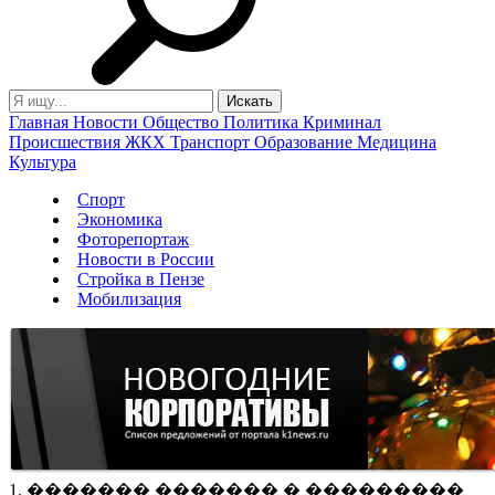
Главная
Новости
Общество
Политика
Криминал
Происшествия
ЖКХ
Транспорт
Образование
Медицина
Культура
Спорт
Экономика
Фоторепортаж
Новости в России
Стройка в Пензе
Мобилизация
1. ������� ������� � ���������