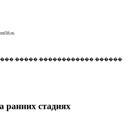
58.ru
���� ����� ������������ ������
а ранних стадиях