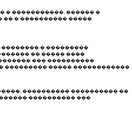
� � �����������, ������ �
 �� � ���������� �����
� �������� � ���������
������ �� ����� ����
������� ��� ����������
�� ��������� ����� ������������
�����, ���������� ���������� ��
������� ���������� ���