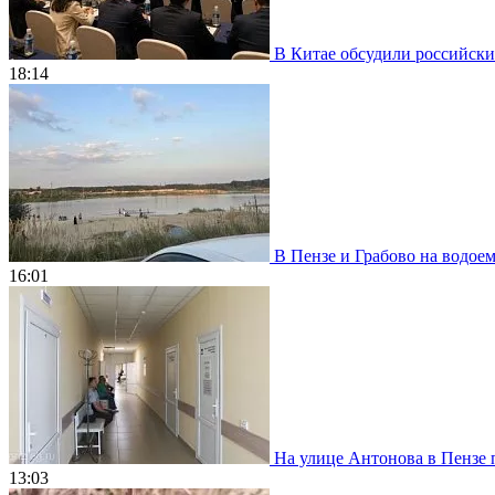
В Китае обсудили российски
18:14
В Пензе и Грабово на водое
16:01
На улице Антонова в Пензе 
13:03