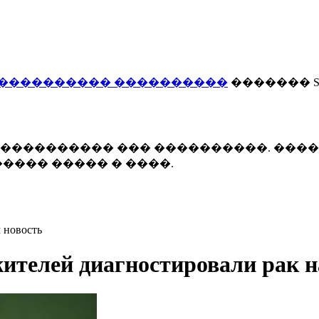
���������� ����������
������� Smi
 ����������� ��� ����������. ���
���� ����� � ����.
 новость
жителей диагностировали рак н