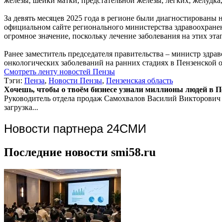
железы, шейки матки, предстательной железы, легких, желудка
За девять месяцев 2025 года в регионе были диагностированы 
официальном сайте регионального министерства здравоохранен
огромное значение, поскольку лечение заболевания на этих эт
Ранее заместитель председателя правительства – министр здра
онкологических заболеваний на ранних стадиях в Пензенской 
Смотреть ленту новостей Пензы
Тэги:
Пенза
,
Новости Пензы
,
Пензенская область
Хочешь, чтобы о твоём бизнесе узнали миллионы людей в Пен
Руководитель отдела продаж
Самохвалов Василий Викторович
загрузка...
Новости партнера 24СМИ
Последние новости smi58.ru