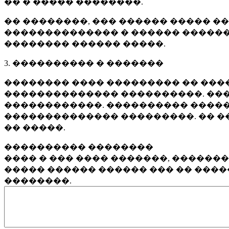
�� � ����� ��������.
�� ��������, ��� ������ ����� �
�������������� � ������ ������
�������� ������ �����.
3. ���������� � �������
�������� ���� ��������� �� ����
�������������� ����������. ���
������������. ���������� �����
�������������� ���������. �� �
�� �����.
���������� ��������
���� � ��� ���� �������, ������
����� ������ ������ ��� �� ���
��������.