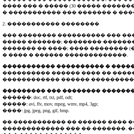
���� ��� � ����� (
30 �����
�������
� ����������� ��� ������� � ��
2. ����������� ��������
��� �������� ���������� ��� ��
����� �������; �������� �������,
������� �� ����; ���� �������� (
� ���� � ������ �������������.
����������� ���������� � ����
���������� ������ ���� �� ����
������������ ������ ���������
��������� ��� �������� ������
������:
doc, rtf, txt, pdf, odt;
�����:
avi, flv, mov, mpeg, wmv, mp4, 3gp;
����:
jpg, jpeg, png, gif, bmp.
�� ����������� �� ������ ���� �
������������� ��� �� �������. 