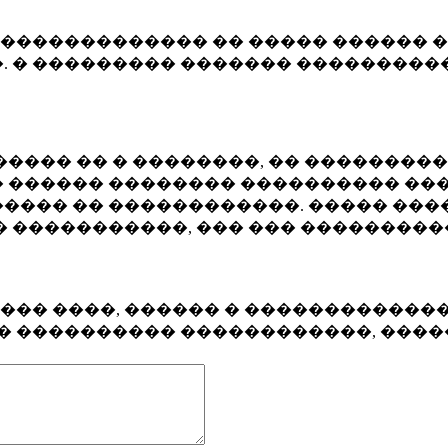
�������������� �� ����� ������ �
. � ��������� ������� ����������
���� �� � ��������, �� ��������
 ������ �������� ���������� ���
���� �� ������������. ����� ���
� �����������, ��� ��� ��������
���� ����, ������ � ������������
�� ���������� ������������, ���