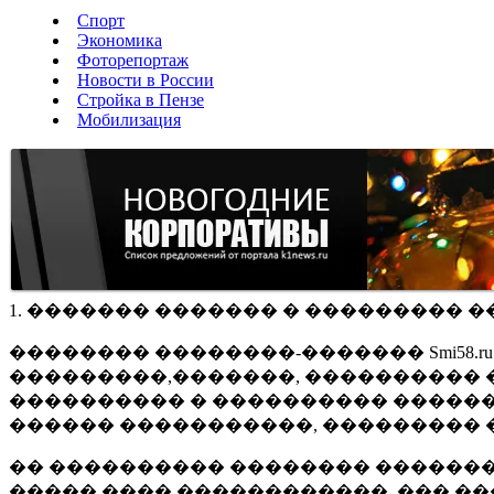
Спорт
Экономика
Фоторепортаж
Новости в России
Стройка в Пензе
Мобилизация
1. ������� ������� � ��������� �
�������� ��������-������� Smi58.
���������,�������, ���������� �
���������� � ���������� ������
������ �����������, ��������� 
�� ���������� �������� �������
����� ���� ������������, ��� ��