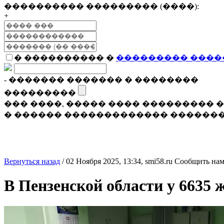
���������� ��������� (����):
+
� ���������� �
��������� ����
- ������� ������� � ��������
���������
��� ����, ����� ���� ���������
� ������ ������������� �������
Вернуться назад
/
02 Ноября 2025, 13:34,
smi58.ru
Сообщить нам
В Пензенской области у 6635 