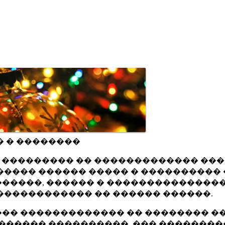
� � ��������
ru ��������� �� ������������� ��
���� ������ ����� � ���������� 
�����, ������ � ���������������
������������ �� ������ ������.
�� ������������� �� �������� ��
������ ����������, ��� ��������