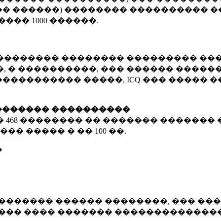
� ������) �������� ���������� �
�����
1000 ������
.
�������� �������� ��������� ���
 � ����������, ��� ������ �������
����������� �����, ICQ ��� �����
������� ����������
�
468 ��������
�� ������� ������� 
��� ����� � ��
100 ��.
�
������� ������ ��������, ��� ���
���� ���� ������� ��������������