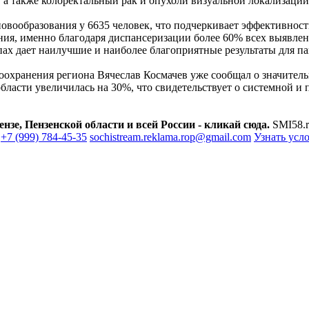
, а также колоректальный рак и опухоли визуальной локализаци
новообразования у 6635 человек, что подчеркивает эффективност
ия, именно благодаря диспансеризации более 60% всех выявленн
апах дает наилучшие и наиболее благоприятные результаты для п
воохранения региона Вячеслав Космачев уже сообщал о значитель
области увеличилась на 30%, что свидетельствует о системной 
зе, Пензенской области и всей России - кликай сюда.
SMI58.r
+7 (999) 784-45-35
sochistream.reklama.rop@gmail.com
Узнать усл