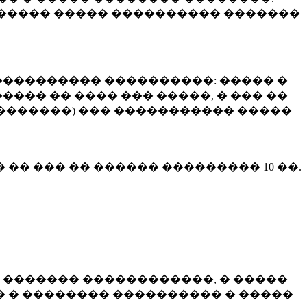
����� ����� ���������� �������
��������� ����������: ����� �
��� �� ���� ��� �����, � ��� ��
 ��������) ��� ����������� �����
� �� ��� �� ������ ���������
10 ��.
 ������� ������������, � �����
 � �������� ���������� � �����