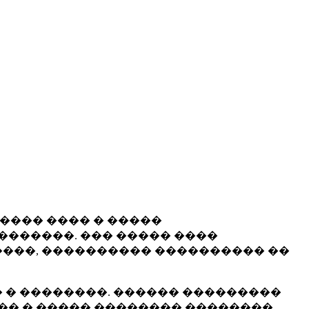
����� ���� � �����
�������. ��� ����� ����
���, ���������� ���������� ��
 � ��������. ������ ���������
�� � ����� �������� ��������.