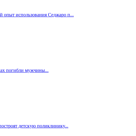
й опыт использования Седжаро п...
мах погибли мужчины...
построят детскую поликлинику...