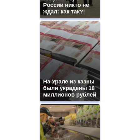
ladies
России никто не
watches
ждал: как так?!
for
sale.
https://www.replicasrelojes.to/
mens
and
ladies
watches
for
sale.
best
vape
shops
На Урале из казны
site.
offer
были украдены 18
all
миллионов рублей
kinds
of
high
quality
https://www.phoenix-
suns.ru/
which
you