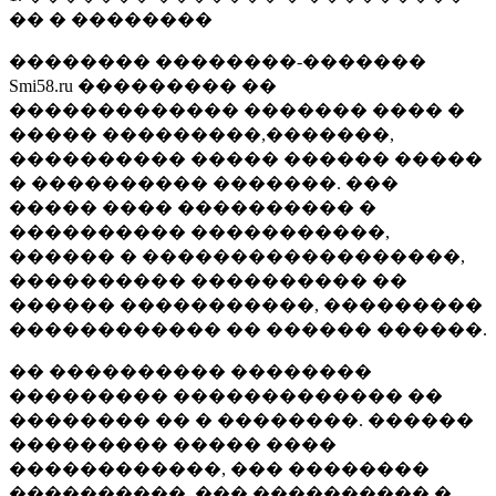
�� � ��������
�������� ��������-�������
Smi58.ru ��������� ��
������������� ������� ���� �
����� ���������,�������,
���������� ����� ������ �����
� ���������� �������. ���
����� ���� ���������� �
���������� �����������,
������ � ������������������,
���������� ���������� ��
������ �����������, ���������
������������ �� ������ ������.
�� ���������� ��������
��������� ������������� ��
�������� �� � ��������. ������
��������� ����� ����
������������, ��� ��������
����������, ��� ���������� �