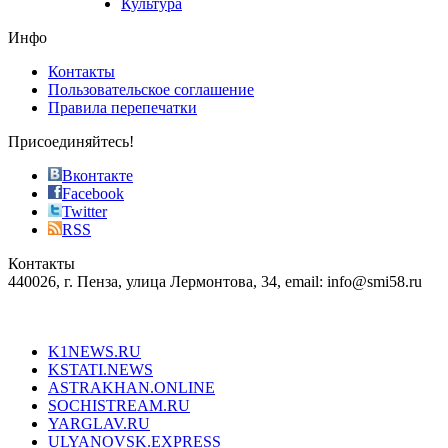
Культура
on
the
Инфо
pursuit
of
Контакты
the
Пользовательское соглашение
most
Правила перепечатки
effective
sophistication
Присоединяйтесь!
also
just
Вконтакте
the
Facebook
right
Twitter
blend
RSS
in
Контакты
creation
440026, г. Пенза, улица Лермонтова, 34, email: info@smi58.ru
completely
unique
Все порталы НМГ
dazzling
type.
K1NEWS.RU
reddit
KSTATI.NEWS
sevenfridayreplica.ru
ASTRAKHAN.ONLINE
sevenfriday
SOCHISTREAM.RU
outlet
YARGLAV.RU
is
ULYANOVSK.EXPRESS
the