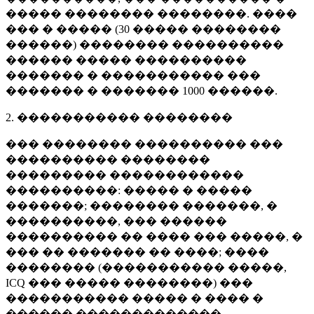
����� �������� ��������. ����
��� � ����� (
30 �����
��������
������) �������� ����������
������ ����� ����������
������� � ����������� ���
������� � �������
1000 ������
.
2. ����������� ��������
��� �������� ���������� ���
���������� ��������
��������� ������������
����������: ����� � �����
�������; �������� �������, �
����������, ��� ������
���������� �� ���� ��� �����, �
��� �� ������� �� ����; ����
�������� (����������� �����,
ICQ ��� ����� ��������) ���
����������� ����� � ���� �
������ �������������.