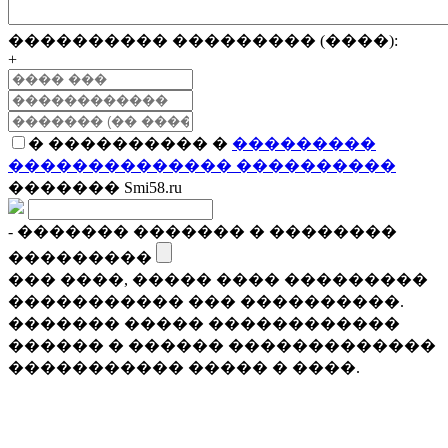
���������� ��������� (����):
+
� ���������� �
���������
�������������� ����������
������� Smi58.ru
- ������� ������� � ��������
���������
��� ����, ����� ���� ���������
����������� ��� ����������.
������� ����� ������������
������ � ������ �������������
����������� ����� � ����.