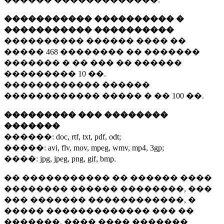
����������� ���������� �
����������� ����������
���������� ������ ���� ��
�����
468 ��������
�� �������
������� � �� ��� �� ������
���������
10 ��.
������������ ������
������������ ����� � ��
100 ��.
��������� ��� ��������
�������
������:
doc, rtf, txt, pdf, odt;
�����:
avi, flv, mov, mpeg, wmv, mp4, 3gp;
����:
jpg, jpeg, png, gif, bmp.
�� ����������� �� ������ ����
�������� ������ ��������, ���
��� ������� ������������, �
����� ������������� ��� ��
�������. ���� ���� �������