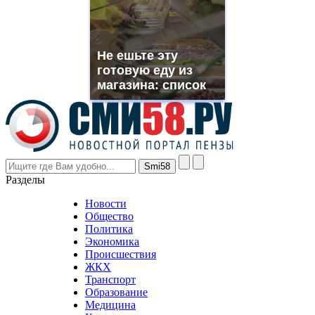
need.
replica
franck
muller
Не ешьте эту
rolex
готовую еду из
even
though
магазина: список
the
prices
are
higher
however
visitors
nevertheless
Разделы
believe
that
Новости
good
Общество
value.
Политика
who
Экономика
sells
Происшествия
the
ЖКХ
best
Транспорт
phyrevape.com
Образование
vape
Медицина
store