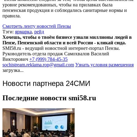
уровне рекомендованных, чтобы на прилавках была
пензенская продукция и соблюдались санитарные нормы и
правила.
Смотреть ленту новостей Пензы
Тэги:
ярмарка
,
рейд
Хочешь, чтобы о твоём бизнесе узнали миллионы людей в
Пензе, Пензенской области и всей России - кликай сюда.
SMI58.ru - ведущий новостной интернет-портал Пензы.
Руководитель отдела продаж
Самохвалов Василий
Викторович
+7 (999) 784-45-35
sochistream.reklama.rop@gmail.com
Узнать условия размещения
загрузка...
Новости партнера 24СМИ
Последние новости smi58.ru