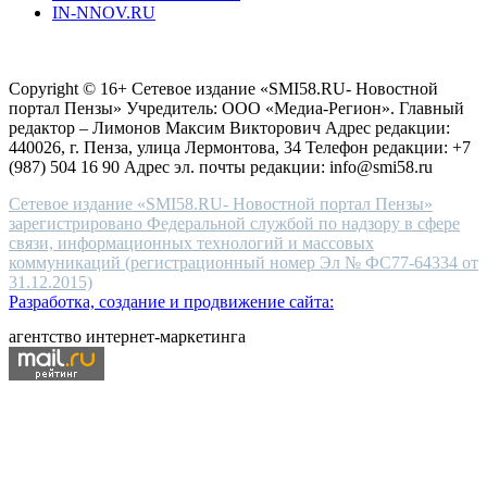
IN-NNOV.RU
first
choice
Согласие на обработку персональных данных
Политика по
for
защите персональных данных
high-
Copyright © 16+ Сетевое издание «SMI58.RU- Новостной
end
портал Пензы» Учредитель: ООО «Медиа-Регион». Главный
people.
редактор – Лимонов Максим Викторович Адрес редакции:
440026, г. Пенза, улица Лермонтова, 34 Телефон редакции: +7
(987) 504 16 90 Адрес эл. почты редакции: info@smi58.ru
Сетевое издание «SMI58.RU- Новостной портал Пензы»
зарегистрировано Федеральной службой по надзору в сфере
связи, информационных технологий и массовых
коммуникаций (регистрационный номер Эл № ФС77-64334 от
31.12.2015)
Разработка, создание и продвижение сайта:
агентство интернет-маркетинга