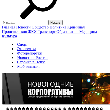
Главная
Новости
Общество
Политика
Криминал
Происшествия
ЖКХ
Транспорт
Образование
Медицина
Культура
Спорт
Экономика
Фоторепортаж
Новости в России
Стройка в Пензе
Мобилизация
1. ������� ������� � ���������