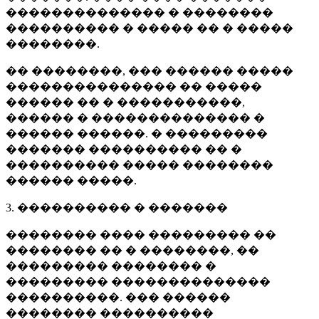
�������������� � ��������
���������� � ����� �� � �����
��������.
�� ��������, ��� ������ �����
��������������� �� �����
������ �� � �����������,
������ � �������������� �
������ ������. � ���������
������� ���������� �� �
���������� ����� ��������
������ �����.
3. ���������� � �������
�������� ���� ��������� ��
�������� �� � ��������, ��
��������� �������� �
��������� ��������������
����������. ��� ������
�������� ����������