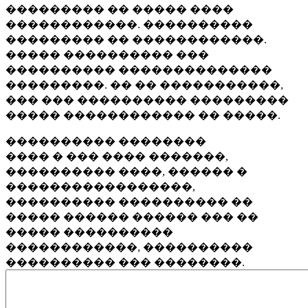
��������� �� ����� ����
������������. ����������
��������� �� ������������.
����� ���������� ���
���������� ��������������
���������. �� �� �����������,
��� ��� ���������� ���������
����� ������������ �� �����.
���������� ��������
���� � ��� ���� �������,
���������� ����, ������ �
�����������������,
���������� ���������� ��
����� ������ ������ ��� ��
����� ����������
������������, ����������
���������� ��� ��������.