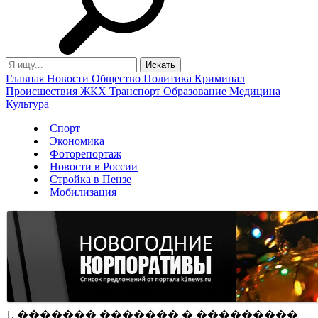
Главная
Новости
Общество
Политика
Криминал
Происшествия
ЖКХ
Транспорт
Образование
Медицина
Культура
Спорт
Экономика
Фоторепортаж
Новости в России
Стройка в Пензе
Мобилизация
1. ������� ������� � ���������