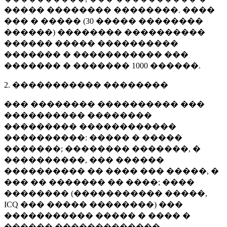
����� �������� ��������. ����
��� � ����� (
30 �����
��������
������) �������� ����������
������ ����� ����������
������� � ����������� ���
������� � �������
1000 ������
.
2. ����������� ��������
��� �������� ���������� ���
���������� ��������
��������� ������������
����������: ����� � �����
�������; �������� �������, �
����������, ��� ������
���������� �� ���� ��� �����, �
��� �� ������� �� ����; ����
�������� (����������� �����,
ICQ ��� ����� ��������) ���
����������� ����� � ���� �
������ �������������.