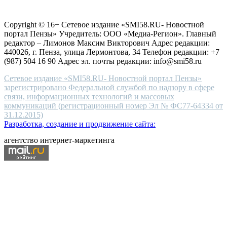
Согласие на обработку персональных данных
Политика по
for
защите персональных данных
high-
Copyright © 16+ Сетевое издание «SMI58.RU- Новостной
end
портал Пензы» Учредитель: ООО «Медиа-Регион». Главный
people.
редактор – Лимонов Максим Викторович Адрес редакции:
440026, г. Пенза, улица Лермонтова, 34 Телефон редакции: +7
(987) 504 16 90 Адрес эл. почты редакции: info@smi58.ru
Сетевое издание «SMI58.RU- Новостной портал Пензы»
зарегистрировано Федеральной службой по надзору в сфере
связи, информационных технологий и массовых
коммуникаций (регистрационный номер Эл № ФС77-64334 от
31.12.2015)
Разработка, создание и продвижение сайта:
агентство интернет-маркетинга