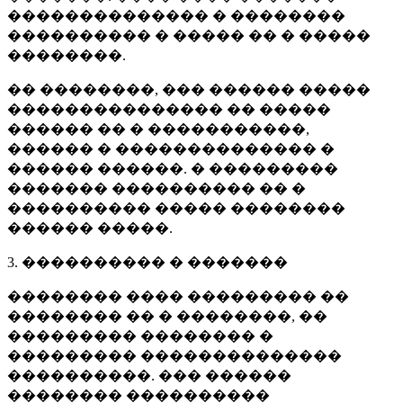
�������������� � ��������
���������� � ����� �� � �����
��������.
�� ��������, ��� ������ �����
��������������� �� �����
������ �� � �����������,
������ � �������������� �
������ ������. � ���������
������� ���������� �� �
���������� ����� ��������
������ �����.
3. ���������� � �������
�������� ���� ��������� ��
�������� �� � ��������, ��
��������� �������� �
��������� ��������������
����������. ��� ������
�������� ����������