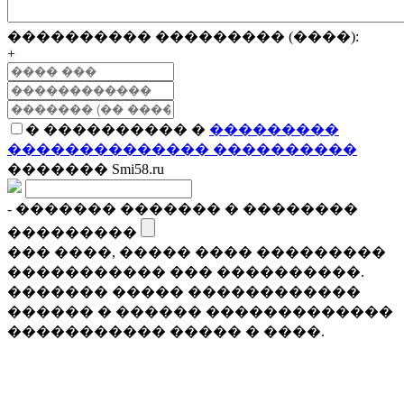
���������� ��������� (����):
+
� ���������� �
���������
�������������� ����������
������� Smi58.ru
- ������� ������� � ��������
���������
��� ����, ����� ���� ���������
����������� ��� ����������.
������� ����� ������������
������ � ������ �������������
����������� ����� � ����.