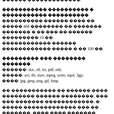
����������� ���������� �
����������� ����������
���������� ������ ���� ��
�����
468 ��������
�� �������
������� � �� ��� �� ������
���������
10 ��.
������������ ������
������������ ����� � ��
100 ��.
��������� ��� ��������
�������
������:
doc, rtf, txt, pdf, odt;
�����:
avi, flv, mov, mpeg, wmv, mp4, 3gp;
����:
jpg, jpeg, png, gif, bmp.
�� ����������� �� ������ ����
�������� ������ ��������, ���
��� ������� ������������, �
����� ������������� ��� ��
�������. ���� ���� �������