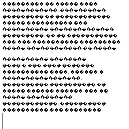
��������� �� ����� ����
������������. ����������
��������� �� ������������.
����� ���������� ���
���������� ��������������
���������. �� �� �����������,
��� ��� ���������� ���������
����� ������������ �� �����.
���������� ��������
���� � ��� ���� �������,
���������� ����, ������ �
�����������������,
���������� ���������� ��
����� ������ ������ ��� ��
����� ����������
������������, ����������
���������� ��� ��������.