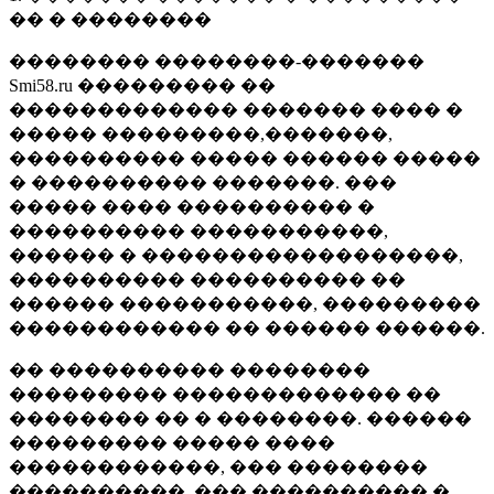
�� � ��������
�������� ��������-�������
Smi58.ru ��������� ��
������������� ������� ���� �
����� ���������,�������,
���������� ����� ������ �����
� ���������� �������. ���
����� ���� ���������� �
���������� �����������,
������ � ������������������,
���������� ���������� ��
������ �����������, ���������
������������ �� ������ ������.
�� ���������� ��������
��������� ������������� ��
�������� �� � ��������. ������
��������� ����� ����
������������, ��� ��������
����������, ��� ���������� �