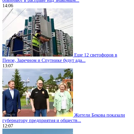
обвиняют в расправе над знакомым...
14:06
Еще 12 светофоров в
Пензе, Заречном и Спутнике будут ада...
13:07
Жители Бекова показали
губернатору предприятия и обществ...
12:07