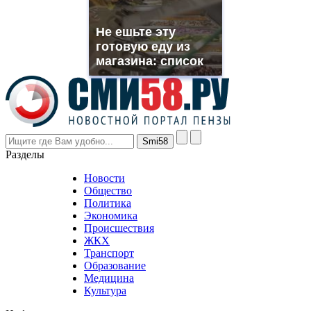
franck
muller
Не ешьте эту
rolex
готовую еду из
even
though
магазина: список
the
prices
are
higher
however
visitors
nevertheless
Разделы
believe
that
Новости
good
Общество
value.
Политика
who
Экономика
sells
Происшествия
the
ЖКХ
best
Транспорт
phyrevape.com
Образование
vape
Медицина
store
Культура
on
the