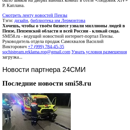
было замков на дверях ванных комнат в отеле «Людовик XIV»
Р. Каплана.
Смотреть ленту новостей Пензы
Тэги:
дизайн
,
библиотека им Лермонтова
Хочешь, чтобы о твоём бизнесе узнали миллионы людей в
Пензе, Пензенской области и всей России - кликай сюда.
SMI58.ru - ведущий новостной интернет-портал Пензы.
Руководитель отдела продаж
Самохвалов Василий
Викторович
+7 (999) 784-45-35
sochistream.reklama.rop@gmail.com
Узнать условия размещения
загрузка...
Новости партнера 24СМИ
Последние новости smi58.ru