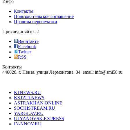
Инфо
pursuit
of
Контакты
the
Пользовательское соглашение
most
Правила перепечатки
effective
sophistication
Присоединяйтесь!
also
just
Вконтакте
the
Facebook
right
Twitter
blend
RSS
in
Контакты
creation
440026, г. Пенза, улица Лермонтова, 34, email: info@smi58.ru
completely
unique
Все порталы НМГ
dazzling
type.
K1NEWS.RU
reddit
KSTATI.NEWS
sevenfridayreplica.ru
ASTRAKHAN.ONLINE
sevenfriday
SOCHISTREAM.RU
outlet
YARGLAV.RU
is
ULYANOVSK.EXPRESS
the
IN-NNOV.RU
first
choice