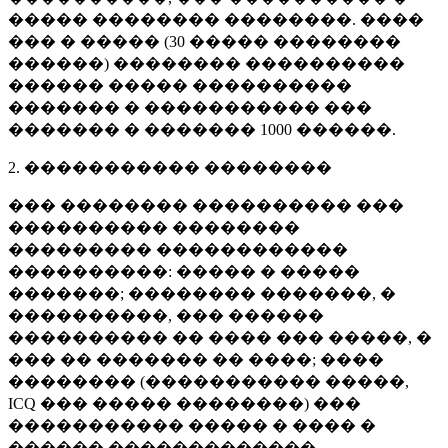
����� �������� ��������. ����
��� � ����� (
30 �����
��������
������) �������� ����������
������ ����� ����������
������� � ����������� ���
������� � �������
1000 ������
.
2. ����������� ��������
��� �������� ���������� ���
���������� ��������
��������� ������������
����������: ����� � �����
�������; �������� �������, �
����������, ��� ������
���������� �� ���� ��� �����, �
��� �� ������� �� ����; ����
�������� (����������� �����,
ICQ ��� ����� ��������) ���
����������� ����� � ���� �
������ �������������.