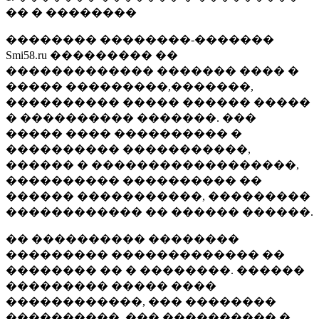
�� � ��������
�������� ��������-�������
Smi58.ru ��������� ��
������������� ������� ���� �
����� ���������,�������,
���������� ����� ������ �����
� ���������� �������. ���
����� ���� ���������� �
���������� �����������,
������ � ������������������,
���������� ���������� ��
������ �����������, ���������
������������ �� ������ ������.
�� ���������� ��������
��������� ������������� ��
�������� �� � ��������. ������
��������� ����� ����
������������, ��� ��������
����������, ��� ���������� �