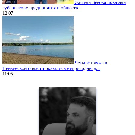
Жители Бекова показали
губернатору предприятия и обществ...
12:07
Четыре пляжа в
Пензенской области оказались непригодны д...
11:05
https://www.vapesstores.fr/
meilleure
cigarette
electronique
best
quality
aaa
swiss
movement.
https://gradewatches.to/