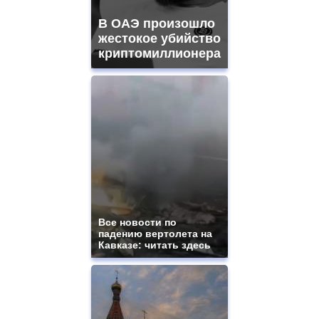
mens
and
В ОАЭ произошло
ladies
жестокое убийство
watches
криптомиллионера
for
sale.
https://www.replicasrelojes.to/
mens
and
ladies
watches
for
sale.
best
vape
shops
site.
Все новости по
offer
падению вертолета на
all
Кавказе: читать здесь
kinds
of
high
quality
https://www.phoenix-
suns.ru/