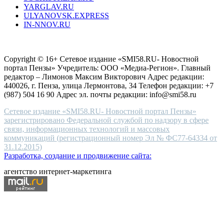
YARGLAV.RU
is
ULYANOVSK.EXPRESS
the
IN-NNOV.RU
first
choice
Согласие на обработку персональных данных
Политика по
for
защите персональных данных
high-
Copyright © 16+ Сетевое издание «SMI58.RU- Новостной
end
портал Пензы» Учредитель: ООО «Медиа-Регион». Главный
people.
редактор – Лимонов Максим Викторович Адрес редакции:
440026, г. Пенза, улица Лермонтова, 34 Телефон редакции: +7
(987) 504 16 90 Адрес эл. почты редакции: info@smi58.ru
Сетевое издание «SMI58.RU- Новостной портал Пензы»
зарегистрировано Федеральной службой по надзору в сфере
связи, информационных технологий и массовых
коммуникаций (регистрационный номер Эл № ФС77-64334 от
31.12.2015)
Разработка, создание и продвижение сайта:
агентство интернет-маркетинга