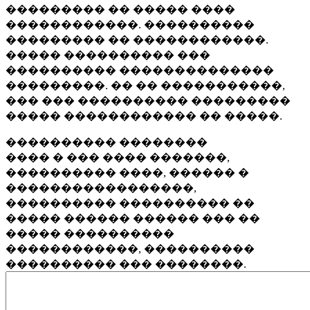
��������� �� ����� ����
������������. ����������
��������� �� ������������.
����� ���������� ���
���������� ��������������
���������. �� �� �����������,
��� ��� ���������� ���������
����� ������������ �� �����.
���������� ��������
���� � ��� ���� �������,
���������� ����, ������ �
�����������������,
���������� ���������� ��
����� ������ ������ ��� ��
����� ����������
������������, ����������
���������� ��� ��������.