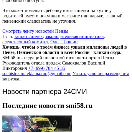
свободного доступа.
Что может помешать ребенку взять спички на кухне у
родителей вместо покупки в магазине или ларьке, главный
пензенский следователь не уточнил.
Смотреть ленту новостей Пензы
Тэги:
запрет спичек
,
законодательная инициатива
,
следственный комитет
,
Олег Трошин
Хочешь, чтобы о твоём бизнесе узнали миллионы людей в
Пензе, Пензенской области и всей России - кликай сюда.
SMI58.ru - ведущий новостной интернет-портал Пензы.
Руководитель отдела продаж
Самохвалов Василий
Викторович
+7 (999) 784-45-35
sochistream.reklama.rop@gmail.com
Узнать условия размещения
загрузка...
Новости партнера 24СМИ
Последние новости smi58.ru