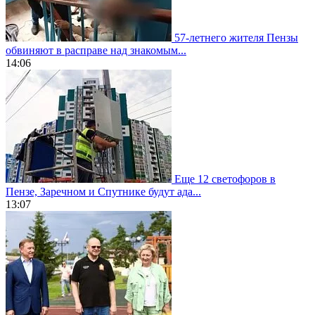
57-летнего жителя Пензы
обвиняют в расправе над знакомым...
14:06
Еще 12 светофоров в
Пензе, Заречном и Спутнике будут ада...
13:07