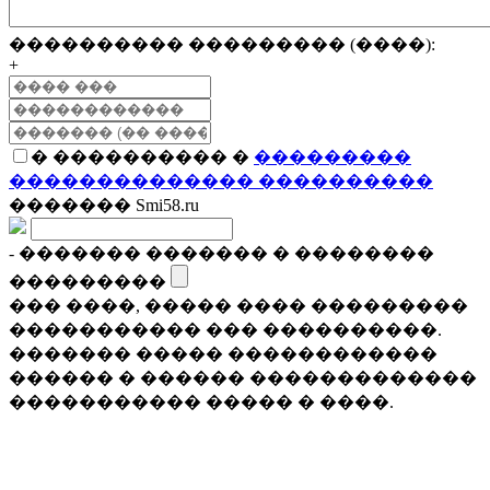
���������� ��������� (����):
+
� ���������� �
���������
�������������� ����������
������� Smi58.ru
- ������� ������� � ��������
���������
��� ����, ����� ���� ���������
����������� ��� ����������.
������� ����� ������������
������ � ������ �������������
����������� ����� � ����.