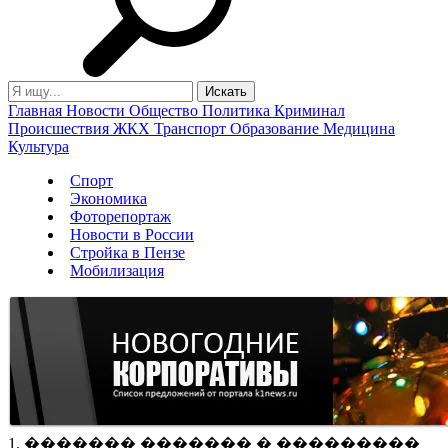
Главная
Новости
Общество
Политика
Криминал
Происшествия
ЖКХ
Транспорт
Образование
Медицина
Культура
Спорт
Экономика
Фоторепортаж
Новости в России
Стройка в Пензе
Мобилизация
1. ������� ������� � ���������