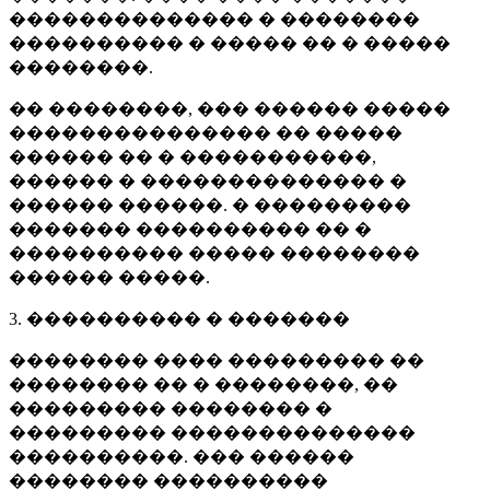
�������������� � ��������
���������� � ����� �� � �����
��������.
�� ��������, ��� ������ �����
��������������� �� �����
������ �� � �����������,
������ � �������������� �
������ ������. � ���������
������� ���������� �� �
���������� ����� ��������
������ �����.
3. ���������� � �������
�������� ���� ��������� ��
�������� �� � ��������, ��
��������� �������� �
��������� ��������������
����������. ��� ������
�������� ����������