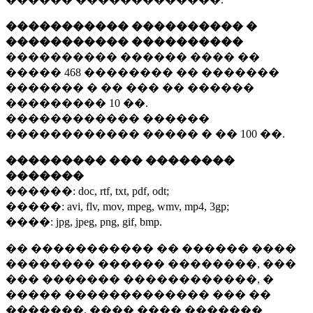
����������� ���������� �
����������� ����������
���������� ������ ���� ��
�����
468 ��������
�� �������
������� � �� ��� �� ������
���������
10 ��.
������������ ������
������������ ����� � ��
100 ��.
��������� ��� ��������
�������
������:
doc, rtf, txt, pdf, odt;
�����:
avi, flv, mov, mpeg, wmv, mp4, 3gp;
����:
jpg, jpeg, png, gif, bmp.
�� ����������� �� ������ ����
�������� ������ ��������, ���
��� ������� ������������, �
����� ������������� ��� ��
�������. ���� ���� �������