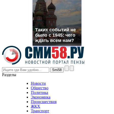
which
you
need.
replica
franck
muller
Таких событий не
rolex
было с 1945: чего
even
though
ждать всем нам?
the
prices
are
higher
however
visitors
nevertheless
Разделы
believe
that
Новости
good
Общество
value.
Политика
who
Экономика
sells
Происшествия
the
ЖКХ
best
Транспорт
phyrevape.com