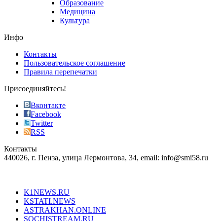
Образование
vape
Медицина
store
Культура
on
the
Инфо
pursuit
of
Контакты
the
Пользовательское соглашение
most
Правила перепечатки
effective
sophistication
Присоединяйтесь!
also
just
Вконтакте
the
Facebook
right
Twitter
blend
RSS
in
Контакты
creation
440026, г. Пенза, улица Лермонтова, 34, email: info@smi58.ru
completely
unique
Все порталы НМГ
dazzling
type.
K1NEWS.RU
reddit
KSTATI.NEWS
sevenfridayreplica.ru
ASTRAKHAN.ONLINE
sevenfriday
SOCHISTREAM.RU
outlet