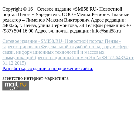
защите персональных данных
high-
Copyright © 16+ Сетевое издание «SMI58.RU- Новостной
end
портал Пензы» Учредитель: ООО «Медиа-Регион». Главный
people.
редактор – Лимонов Максим Викторович Адрес редакции:
440026, г. Пенза, улица Лермонтова, 34 Телефон редакции: +7
(987) 504 16 90 Адрес эл. почты редакции: info@smi58.ru
Сетевое издание «SMI58.RU- Новостной портал Пензы»
зарегистрировано Федеральной службой по надзору в сфере
связи, информационных технологий и массовых
коммуникаций (регистрационный номер Эл № ФС77-64334 от
31.12.2015)
Разработка, создание и продвижение сайта:
агентство интернет-маркетинга