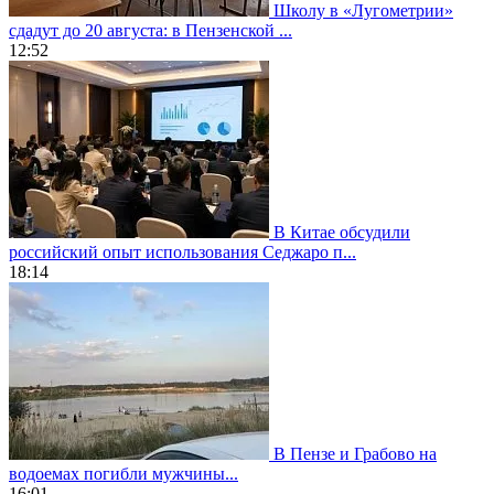
Школу в «Лугометрии»
сдадут до 20 августа: в Пензенской ...
12:52
В Китае обсудили
российский опыт использования Седжаро п...
18:14
В Пензе и Грабово на
водоемах погибли мужчины...
16:01