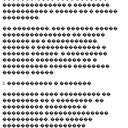
�������������� � ��������
���������� � ����� �� � �����
��������.
�� ��������, ��� ������ �����
��������������� �� �����
������ �� � �����������,
������ � �������������� �
������ ������. � ���������
������� ���������� �� �
���������� ����� ��������
������ �����.
3. ���������� � �������
�������� ���� ��������� ��
�������� �� � ��������, ��
��������� �������� �
��������� ��������������
����������. ��� ������
�������� ����������