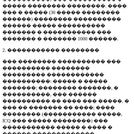
����� �������� ��������. ����
��� � ����� (
30 �����
��������
������) �������� ����������
������ ����� ����������
������� � ����������� ���
������� � �������
1000 ������
.
2. ����������� ��������
��� �������� ���������� ���
���������� ��������
��������� ������������
����������: ����� � �����
�������; �������� �������, �
����������, ��� ������
���������� �� ���� ��� �����, �
��� �� ������� �� ����; ����
�������� (����������� �����,
ICQ ��� ����� ��������) ���
����������� ����� � ���� �
������ �������������.