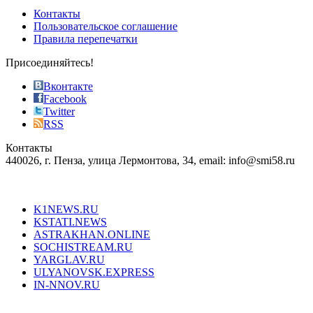
of
Контакты
the
Пользовательское соглашение
most
Правила перепечатки
effective
sophistication
Присоединяйтесь!
also
just
Вконтакте
the
Facebook
right
Twitter
blend
RSS
in
Контакты
creation
440026, г. Пенза, улица Лермонтова, 34, email: info@smi58.ru
completely
unique
Все порталы НМГ
dazzling
type.
K1NEWS.RU
reddit
KSTATI.NEWS
sevenfridayreplica.ru
ASTRAKHAN.ONLINE
sevenfriday
SOCHISTREAM.RU
outlet
YARGLAV.RU
is
ULYANOVSK.EXPRESS
the
IN-NNOV.RU
first
choice
Согласие на обработку персональных данных
Политика по
for