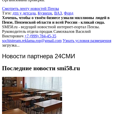
Смотреть ленту новостей Пензы
Тэги:
дтп у детсада
,
Кузнецк
,
ВАЗ
,
Форд
Хочешь, чтобы о твоём бизнесе узнали миллионы людей в
Пензе, Пензенской области и всей России - кликай сюда.
SMI58.ru - ведущий новостной интернет-портал Пензы.
Руководитель отдела продаж
Самохвалов Василий
Викторович
+7 (999) 784-45-35
sochistream.reklama.rop@gmail.com
Узнать условия размещения
загрузка...
Новости партнера 24СМИ
Последние новости smi58.ru