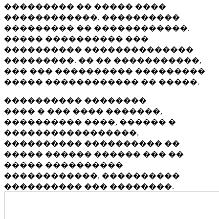
��������� �� ����� ����
������������. ����������
��������� �� ������������.
����� ���������� ���
���������� ��������������
���������. �� �� �����������,
��� ��� ���������� ���������
����� ������������ �� �����.
���������� ��������
���� � ��� ���� �������,
���������� ����, ������ �
�����������������,
���������� ���������� ��
����� ������ ������ ��� ��
����� ����������
������������, ����������
���������� ��� ��������.