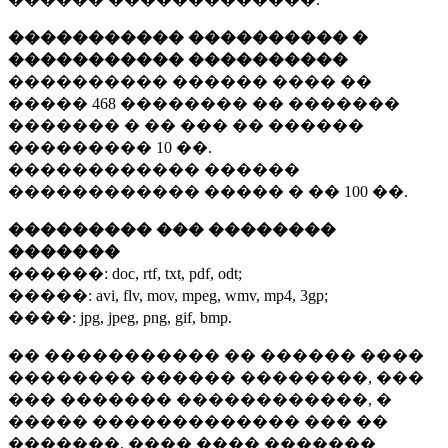
����������� ���������� �
����������� ����������
���������� ������ ���� ��
�����
468 ��������
�� �������
������� � �� ��� �� ������
���������
10 ��.
������������ ������
������������ ����� � ��
100 ��.
��������� ��� ��������
�������
������:
doc, rtf, txt, pdf, odt;
�����:
avi, flv, mov, mpeg, wmv, mp4, 3gp;
����:
jpg, jpeg, png, gif, bmp.
�� ����������� �� ������ ����
�������� ������ ��������, ���
��� ������� ������������, �
����� ������������� ��� ��
�������. ���� ���� �������