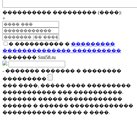
���������� ��������� (����):
+
� ���������� �
���������
�������������� ����������
������� Smi58.ru
- ������� ������� � ��������
���������
��� ����, ����� ���� ���������
����������� ��� ����������.
������� ����� ������������
������ � ������ �������������
����������� ����� � ����.