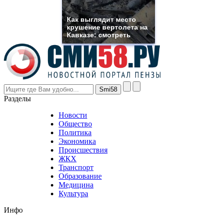
muller
rolex
Как выглядит место
even
крушение вертолета на
though
Кавказе: смотреть
the
prices
are
higher
however
visitors
nevertheless
Разделы
believe
that
Новости
good
Общество
value.
Политика
who
Экономика
sells
Происшествия
the
ЖКХ
best
Транспорт
phyrevape.com
Образование
vape
Медицина
store
Культура
on
the
Инфо
pursuit