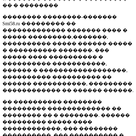
�� � ��������
�������� ��������-�������
Smi58.ru ��������� ��
������������� ������� ���� �
����� ���������,�������,
���������� ����� ������ �����
� ���������� �������. ���
����� ���� ���������� �
���������� �����������,
������ � ������������������,
���������� ���������� ��
������ �����������, ���������
������������ �� ������ ������.
�� ���������� ��������
��������� ������������� ��
�������� �� � ��������. ������
��������� ����� ����
������������, ��� ��������
����������, ��� ���������� �