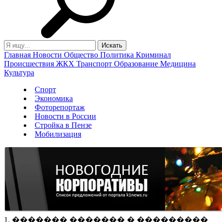
Главная
Новости
Общество
Политика
Криминал
Происшествия
ЖКХ
Транспорт
Образование
Медицина
Культура
Спорт
Экономика
Фоторепортаж
Новости в России
Стройка в Пензе
Мобилизация
1. ������� ������� � ���������