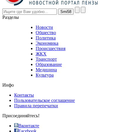
however
visitors
nevertheless
Разделы
believe
that
Новости
good
Общество
value.
Политика
who
Экономика
sells
Происшествия
the
ЖКХ
best
Транспорт
phyrevape.com
Образование
vape
Медицина
store
Культура
on
the
Инфо
pursuit
of
Контакты
the
Пользовательское соглашение
most
Правила перепечатки
effective
sophistication
Присоединяйтесь!
also
just
Вконтакте
the
Facebook