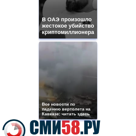
best
vape
shops
В ОАЭ произошло
site.
offer
жестокое убийство
all
криптомиллионера
kinds
of
high
quality
https://www.phoenix-
suns.ru/
which
you
need.
replica
franck
muller
rolex
Все новости по
even
падению вертолета на
though
Кавказе: читать здесь
the
prices
are
higher