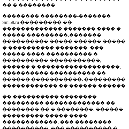
�� � ��������
�������� ��������-�������
Smi58.ru ��������� ��
������������� ������� ���� �
����� ���������,�������,
���������� ����� ������ �����
� ���������� �������. ���
����� ���� ���������� �
���������� �����������,
������ � ������������������,
���������� ���������� ��
������ �����������, ���������
������������ �� ������ ������.
�� ���������� ��������
��������� ������������� ��
�������� �� � ��������. ������
��������� ����� ����
������������, ��� ��������
����������, ��� ���������� �