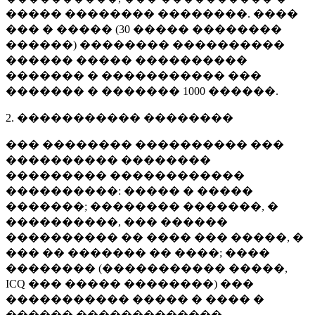
����� �������� ��������. ����
��� � ����� (
30 �����
��������
������) �������� ����������
������ ����� ����������
������� � ����������� ���
������� � �������
1000 ������
.
2. ����������� ��������
��� �������� ���������� ���
���������� ��������
��������� ������������
����������: ����� � �����
�������; �������� �������, �
����������, ��� ������
���������� �� ���� ��� �����, �
��� �� ������� �� ����; ����
�������� (����������� �����,
ICQ ��� ����� ��������) ���
����������� ����� � ���� �
������ �������������.