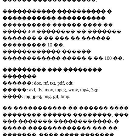
����������� ���������� �
����������� ����������
���������� ������ ���� ��
�����
468 ��������
�� �������
������� � �� ��� �� ������
���������
10 ��.
������������ ������
������������ ����� � ��
100 ��.
��������� ��� ��������
�������
������:
doc, rtf, txt, pdf, odt;
�����:
avi, flv, mov, mpeg, wmv, mp4, 3gp;
����:
jpg, jpeg, png, gif, bmp.
�� ����������� �� ������ ����
�������� ������ ��������, ���
��� ������� ������������, �
����� ������������� ��� ��
�������. ���� ���� �������