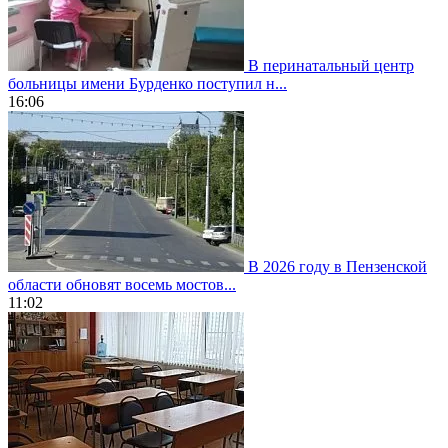
В перинатальный центр
больницы имени Бурденко поступил н...
16:06
В 2026 году в Пензенской
области обновят восемь мостов...
11:02