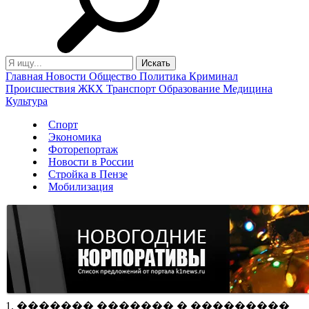
Главная
Новости
Общество
Политика
Криминал
Происшествия
ЖКХ
Транспорт
Образование
Медицина
Культура
Спорт
Экономика
Фоторепортаж
Новости в России
Стройка в Пензе
Мобилизация
1. ������� ������� � ���������