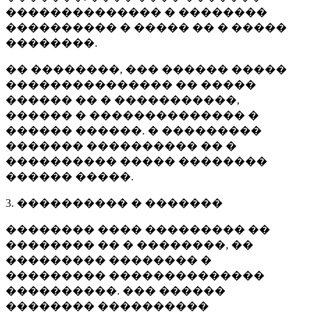
�������������� � ��������
���������� � ����� �� � �����
��������.
�� ��������, ��� ������ �����
��������������� �� �����
������ �� � �����������,
������ � �������������� �
������ ������. � ���������
������� ���������� �� �
���������� ����� ��������
������ �����.
3. ���������� � �������
�������� ���� ��������� ��
�������� �� � ��������, ��
��������� �������� �
��������� ��������������
����������. ��� ������
�������� ����������