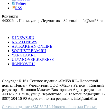
right
Twitter
blend
RSS
in
Контакты
creation
440026, г. Пенза, улица Лермонтова, 34, email: info@smi58.ru
completely
unique
Все порталы НМГ
dazzling
type.
K1NEWS.RU
reddit
KSTATI.NEWS
sevenfridayreplica.ru
ASTRAKHAN.ONLINE
sevenfriday
SOCHISTREAM.RU
outlet
YARGLAV.RU
is
ULYANOVSK.EXPRESS
the
IN-NNOV.RU
first
choice
Согласие на обработку персональных данных
Политика по
for
защите персональных данных
high-
Copyright © 16+ Сетевое издание «SMI58.RU- Новостной
end
портал Пензы» Учредитель: ООО «Медиа-Регион». Главный
people.
редактор – Лимонов Максим Викторович Адрес редакции:
440026, г. Пенза, улица Лермонтова, 34 Телефон редакции: +7
(987) 504 16 90 Адрес эл. почты редакции: info@smi58.ru
Сетевое издание «SMI58.RU- Новостной портал Пензы»