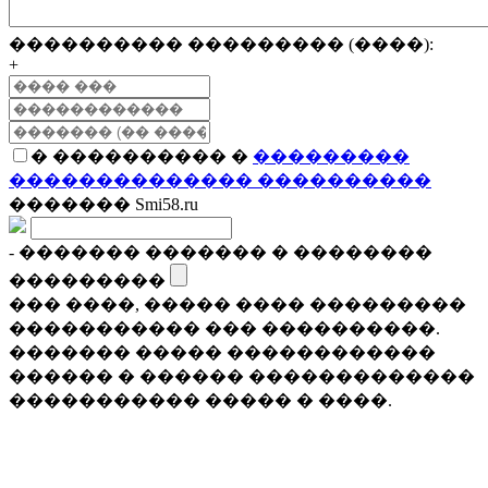
���������� ��������� (����):
+
� ���������� �
���������
�������������� ����������
������� Smi58.ru
- ������� ������� � ��������
���������
��� ����, ����� ���� ���������
����������� ��� ����������.
������� ����� ������������
������ � ������ �������������
����������� ����� � ����.