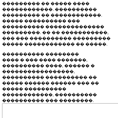
��������� �� ����� ����
������������. ����������
��������� �� ������������.
����� ���������� ���
���������� ��������������
���������. �� �� �����������,
��� ��� ���������� ���������
����� ������������ �� �����.
���������� ��������
���� � ��� ���� �������,
���������� ����, ������ �
�����������������,
���������� ���������� ��
����� ������ ������ ��� ��
����� ����������
������������, ����������
���������� ��� ��������.