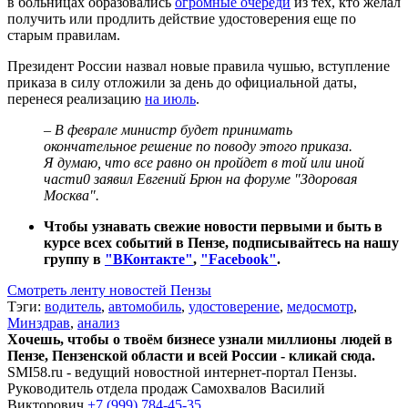
в больницах образовались
огромные очереди
из тех, кто желал
получить или продлить действие удостоверения еще по
старым правилам.
Президент России назвал новые правила чушью, вступление
приказа в силу отложили за день до официальной даты,
перенеся реализацию
на июль
.
– В феврале министр будет принимать
окончательное решение по поводу этого приказа.
Я думаю, что все равно он пройдет в той или иной
части0 заявил Евгений Брюн на форуме "Здоровая
Москва".
Чтобы узнавать свежие новости первыми и быть в
курсе всех событий в Пензе, подписывайтесь на нашу
группу в
"ВКонтакте"
,
"
Facebook"
.
Смотреть ленту новостей Пензы
Тэги:
водитель
,
автомобиль
,
удостоверение
,
медосмотр
,
Минздрав
,
анализ
Хочешь, чтобы о твоём бизнесе узнали миллионы людей в
Пензе, Пензенской области и всей России - кликай сюда.
SMI58.ru - ведущий новостной интернет-портал Пензы.
Руководитель отдела продаж
Самохвалов Василий
Викторович
+7 (999) 784-45-35