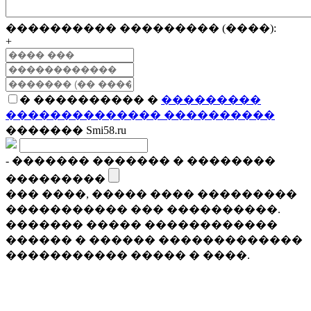
���������� ��������� (����):
+
� ���������� �
���������
�������������� ����������
������� Smi58.ru
- ������� ������� � ��������
���������
��� ����, ����� ���� ���������
����������� ��� ����������.
������� ����� ������������
������ � ������ �������������
����������� ����� � ����.