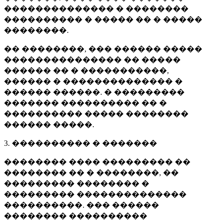
�������������� � ��������
���������� � ����� �� � �����
��������.
�� ��������, ��� ������ �����
��������������� �� �����
������ �� � �����������,
������ � �������������� �
������ ������. � ���������
������� ���������� �� �
���������� ����� ��������
������ �����.
3. ���������� � �������
�������� ���� ��������� ��
�������� �� � ��������, ��
��������� �������� �
��������� ��������������
����������. ��� ������
�������� ����������