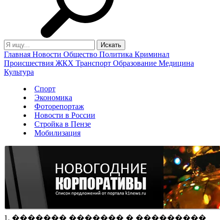
Главная
Новости
Общество
Политика
Криминал
Происшествия
ЖКХ
Транспорт
Образование
Медицина
Культура
Спорт
Экономика
Фоторепортаж
Новости в России
Стройка в Пензе
Мобилизация
1. ������� ������� � ���������