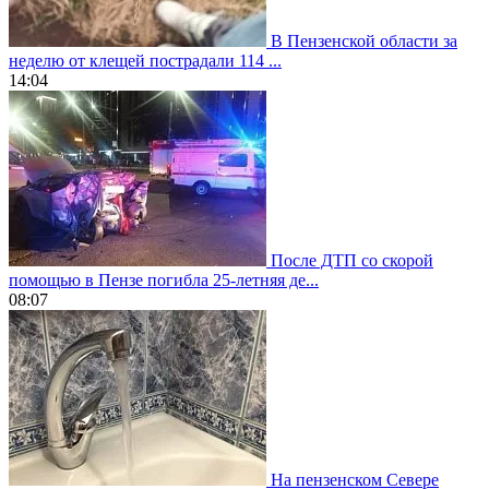
В Пензенской области за
неделю от клещей пострадали 114 ...
14:04
После ДТП со скорой
помощью в Пензе погибла 25-летняя де...
08:07
На пензенском Севере