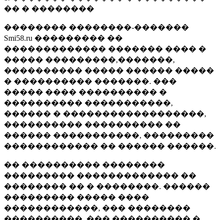
�� � ��������
�������� ��������-�������
Smi58.ru ��������� ��
������������� ������� ���� �
����� ���������,�������,
���������� ����� ������ �����
� ���������� �������. ���
����� ���� ���������� �
���������� �����������,
������ � ������������������,
���������� ���������� ��
������ �����������, ���������
������������ �� ������ ������.
�� ���������� ��������
��������� ������������� ��
�������� �� � ��������. ������
��������� ����� ����
������������, ��� ��������
����������, ��� ���������� �