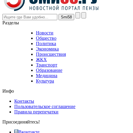
higher
however
visitors
nevertheless
Разделы
believe
that
Новости
good
Общество
value.
Политика
who
Экономика
sells
Происшествия
the
ЖКХ
best
Транспорт
phyrevape.com
Образование
vape
Медицина
store
Культура
on
the
Инфо
pursuit
of
Контакты
the
Пользовательское соглашение
most
Правила перепечатки
effective
sophistication
Присоединяйтесь!
also
just
Вконтакте