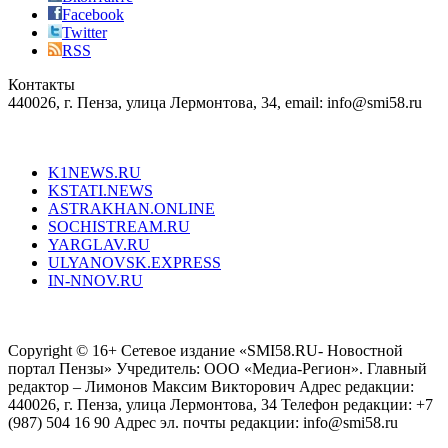
the
Facebook
right
Twitter
blend
RSS
in
Контакты
creation
440026, г. Пенза, улица Лермонтова, 34, email: info@smi58.ru
completely
unique
Все порталы НМГ
dazzling
type.
K1NEWS.RU
reddit
KSTATI.NEWS
sevenfridayreplica.ru
ASTRAKHAN.ONLINE
sevenfriday
SOCHISTREAM.RU
outlet
YARGLAV.RU
is
ULYANOVSK.EXPRESS
the
IN-NNOV.RU
first
choice
Согласие на обработку персональных данных
Политика по
for
защите персональных данных
high-
Copyright © 16+ Сетевое издание «SMI58.RU- Новостной
end
портал Пензы» Учредитель: ООО «Медиа-Регион». Главный
people.
редактор – Лимонов Максим Викторович Адрес редакции:
440026, г. Пенза, улица Лермонтова, 34 Телефон редакции: +7
(987) 504 16 90 Адрес эл. почты редакции: info@smi58.ru