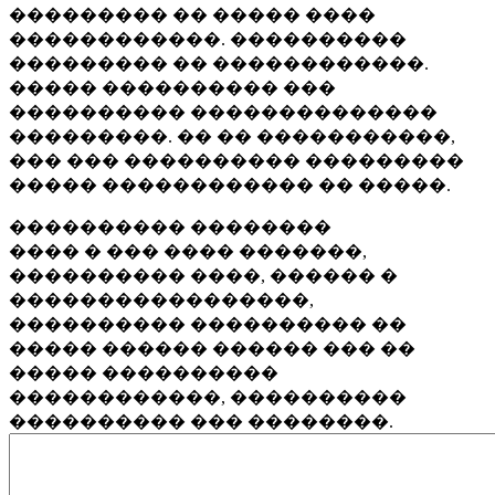
��������� �� ����� ����
������������. ����������
��������� �� ������������.
����� ���������� ���
���������� ��������������
���������. �� �� �����������,
��� ��� ���������� ���������
����� ������������ �� �����.
���������� ��������
���� � ��� ���� �������,
���������� ����, ������ �
�����������������,
���������� ���������� ��
����� ������ ������ ��� ��
����� ����������
������������, ����������
���������� ��� ��������.