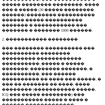
����� �������� ��������. ����
��� � ����� (
30 �����
��������
������) �������� ����������
������ ����� ����������
������� � ����������� ���
������� � �������
1000 ������
.
2. ����������� ��������
��� �������� ���������� ���
���������� ��������
��������� ������������
����������: ����� � �����
�������; �������� �������, �
����������, ��� ������
���������� �� ���� ��� �����, �
��� �� ������� �� ����; ����
�������� (����������� �����,
ICQ ��� ����� ��������) ���
����������� ����� � ���� �
������ �������������.