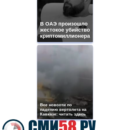
sale.
best
vape
shops
В ОАЭ произошло
site.
offer
жестокое убийство
all
криптомиллионера
kinds
of
high
quality
https://www.phoenix-
suns.ru/
which
you
need.
replica
franck
muller
rolex
Все новости по
even
падению вертолета на
though
Кавказе: читать здесь
the
prices
are