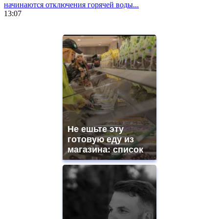
начинаются отключения горячей воды...
13:07
https://www.vapesstores.fr/
meilleure
cigarette
electronique
best
quality
aaa
swiss
movement.
https://gradewatches.to/
mens
and
Не ешьте эту
ladies
готовую еду из
watches
магазина: список
for
sale.
https://www.replicasrelojes.to/
mens
and
ladies
watches
for