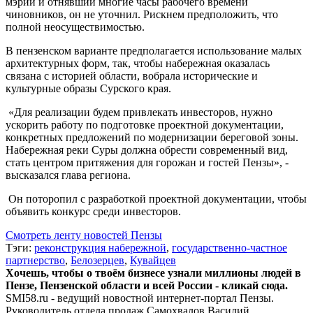
мэрии и отнявший многие часы рабочего времени
чиновников, он не уточнил. Рискнем предположить, что
полной неосуществимостью.
В пензенском варианте предполагается использование малых
архитектурных форм, так, чтобы набережная оказалась
связана с историей области, вобрала исторические и
культурные образы Сурского края.
«Для реализации будем привлекать инвесторов, нужно
ускорить работу по подготовке проектной документации,
конкретных предложений по модернизации береговой зоны.
Набережная реки Суры должна обрести современный вид,
стать центром притяжения для горожан и гостей Пензы», -
высказался глава региона.
Он поторопил с разработкой проектной документации, чтобы
объявить конкурс среди инвесторов.
Смотреть ленту новостей Пензы
Тэги:
реконструкция набережной
,
государственно-частное
партнерство
,
Белозерцев
,
Кувайцев
Хочешь, чтобы о твоём бизнесе узнали миллионы людей в
Пензе, Пензенской области и всей России - кликай сюда.
SMI58.ru - ведущий новостной интернет-портал Пензы.
Руководитель отдела продаж
Самохвалов Василий