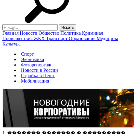
Главная
Новости
Общество
Политика
Криминал
Происшествия
ЖКХ
Транспорт
Образование
Медицина
Культура
Спорт
Экономика
Фоторепортаж
Новости в России
Стройка в Пензе
Мобилизация
1. ������� ������� � ���������