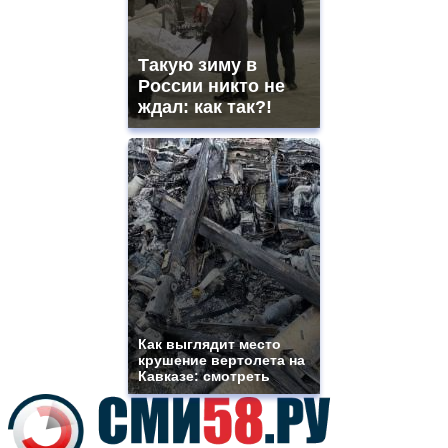
best
vape
shops
Такую зиму в
site.
offer
России никто не
all
ждал: как так?!
kinds
of
high
quality
https://www.phoenix-
suns.ru/
which
you
need.
replica
franck
muller
rolex
Как выглядит место
even
крушение вертолета на
though
Кавказе: смотреть
the
prices
are
higher