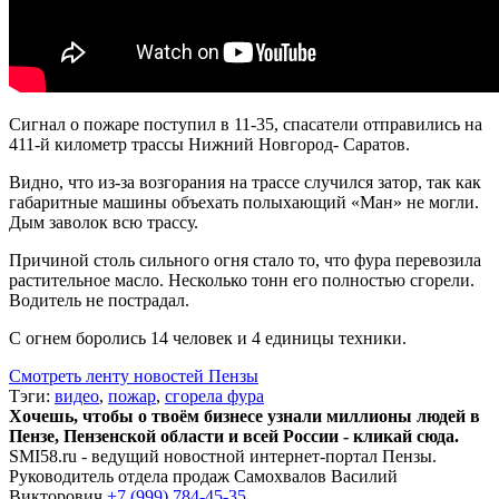
Сигнал о пожаре поступил в 11-35, спасатели отправились на
411-й километр трассы Нижний Новгород- Саратов.
Видно, что из-за возгорания на трассе случился затор, так как
габаритные машины объехать полыхающий «Ман» не могли.
Дым заволок всю трассу.
Причиной столь сильного огня стало то, что фура перевозила
растительное масло. Несколько тонн его полностью сгорели.
Водитель не пострадал.
С огнем боролись 14 человек и 4 единицы техники.
Смотреть ленту новостей Пензы
Тэги:
видео
,
пожар
,
сгорела фура
Хочешь, чтобы о твоём бизнесе узнали миллионы людей в
Пензе, Пензенской области и всей России - кликай сюда.
SMI58.ru - ведущий новостной интернет-портал Пензы.
Руководитель отдела продаж
Самохвалов Василий
Викторович
+7 (999) 784-45-35