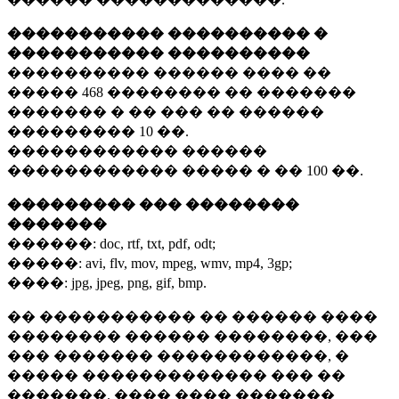
����������� ���������� �
����������� ����������
���������� ������ ���� ��
�����
468 ��������
�� �������
������� � �� ��� �� ������
���������
10 ��.
������������ ������
������������ ����� � ��
100 ��.
��������� ��� ��������
�������
������:
doc, rtf, txt, pdf, odt;
�����:
avi, flv, mov, mpeg, wmv, mp4, 3gp;
����:
jpg, jpeg, png, gif, bmp.
�� ����������� �� ������ ����
�������� ������ ��������, ���
��� ������� ������������, �
����� ������������� ��� ��
�������. ���� ���� �������