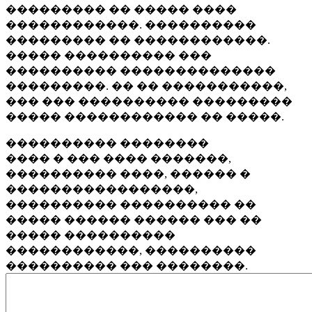
��������� �� ����� ����
������������. ����������
��������� �� ������������.
����� ���������� ���
���������� ��������������
���������. �� �� �����������,
��� ��� ���������� ���������
����� ������������ �� �����.
���������� ��������
���� � ��� ���� �������,
���������� ����, ������ �
�����������������,
���������� ���������� ��
����� ������ ������ ��� ��
����� ����������
������������, ����������
���������� ��� ��������.