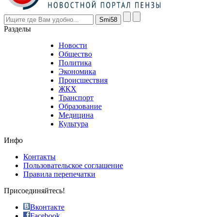
however
visitors
nevertheless
Разделы
believe
that
Новости
good
Общество
value.
Политика
who
Экономика
sells
Происшествия
the
ЖКХ
best
Транспорт
phyrevape.com
Образование
vape
Медицина
store
Культура
on
the
Инфо
pursuit
of
Контакты
the
Пользовательское соглашение
most
Правила перепечатки
effective
sophistication
Присоединяйтесь!
also
just
Вконтакте
the
Facebook