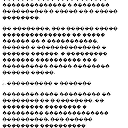
�������������� � ��������
���������� � ����� �� � �����
��������.
�� ��������, ��� ������ �����
��������������� �� �����
������ �� � �����������,
������ � �������������� �
������ ������. � ���������
������� ���������� �� �
���������� ����� ��������
������ �����.
3. ���������� � �������
�������� ���� ��������� ��
�������� �� � ��������, ��
��������� �������� �
��������� ��������������
����������. ��� ������
�������� ����������