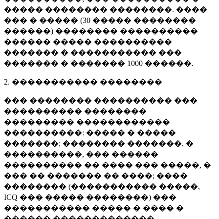
����� �������� ��������. ����
��� � ����� (
30 �����
��������
������) �������� ����������
������ ����� ����������
������� � ����������� ���
������� � �������
1000 ������
.
2. ����������� ��������
��� �������� ���������� ���
���������� ��������
��������� ������������
����������: ����� � �����
�������; �������� �������, �
����������, ��� ������
���������� �� ���� ��� �����, �
��� �� ������� �� ����; ����
�������� (����������� �����,
ICQ ��� ����� ��������) ���
����������� ����� � ���� �
������ �������������.