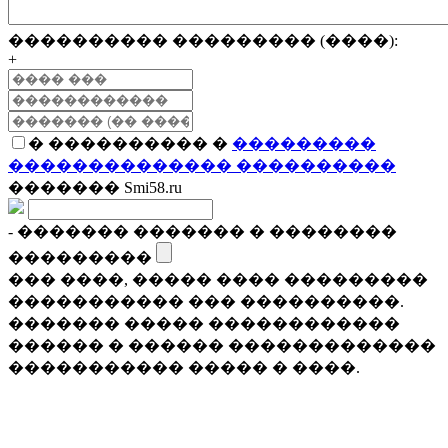
���������� ��������� (����):
+
� ���������� �
���������
�������������� ����������
������� Smi58.ru
- ������� ������� � ��������
���������
��� ����, ����� ���� ���������
����������� ��� ����������.
������� ����� ������������
������ � ������ �������������
����������� ����� � ����.