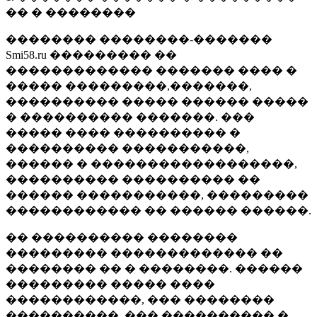
�� � ��������
�������� ��������-�������
Smi58.ru ��������� ��
������������� ������� ���� �
����� ���������,�������,
���������� ����� ������ �����
� ���������� �������. ���
����� ���� ���������� �
���������� �����������,
������ � ������������������,
���������� ���������� ��
������ �����������, ���������
������������ �� ������ ������.
�� ���������� ��������
��������� ������������� ��
�������� �� � ��������. ������
��������� ����� ����
������������, ��� ��������
����������, ��� ���������� �