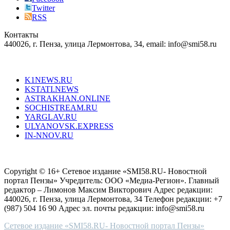
right
Twitter
blend
RSS
in
Контакты
creation
440026, г. Пенза, улица Лермонтова, 34, email: info@smi58.ru
completely
unique
Все порталы НМГ
dazzling
type.
K1NEWS.RU
reddit
KSTATI.NEWS
sevenfridayreplica.ru
ASTRAKHAN.ONLINE
sevenfriday
SOCHISTREAM.RU
outlet
YARGLAV.RU
is
ULYANOVSK.EXPRESS
the
IN-NNOV.RU
first
choice
Согласие на обработку персональных данных
Политика по
for
защите персональных данных
high-
Copyright © 16+ Сетевое издание «SMI58.RU- Новостной
end
портал Пензы» Учредитель: ООО «Медиа-Регион». Главный
people.
редактор – Лимонов Максим Викторович Адрес редакции:
440026, г. Пенза, улица Лермонтова, 34 Телефон редакции: +7
(987) 504 16 90 Адрес эл. почты редакции: info@smi58.ru
Сетевое издание «SMI58.RU- Новостной портал Пензы»