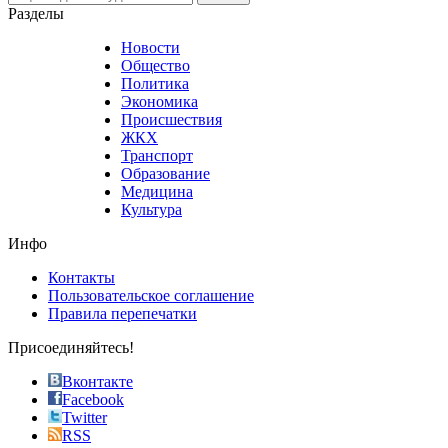
nevertheless
Разделы
believe
that
Новости
good
Общество
value.
Политика
who
Экономика
sells
Происшествия
the
ЖКХ
best
Транспорт
phyrevape.com
Образование
vape
Медицина
store
Культура
on
the
Инфо
pursuit
of
Контакты
the
Пользовательское соглашение
most
Правила перепечатки
effective
sophistication
Присоединяйтесь!
also
just
Вконтакте
the
Facebook
right
Twitter
blend
RSS