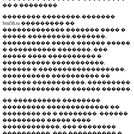
�� � ��������
�������� ��������-�������
Smi58.ru ��������� ��
������������� ������� ���� �
����� ���������,�������,
���������� ����� ������ �����
� ���������� �������. ���
����� ���� ���������� �
���������� �����������,
������ � ������������������,
���������� ���������� ��
������ �����������, ���������
������������ �� ������ ������.
�� ���������� ��������
��������� ������������� ��
�������� �� � ��������. ������
��������� ����� ����
������������, ��� ��������
����������, ��� ���������� �