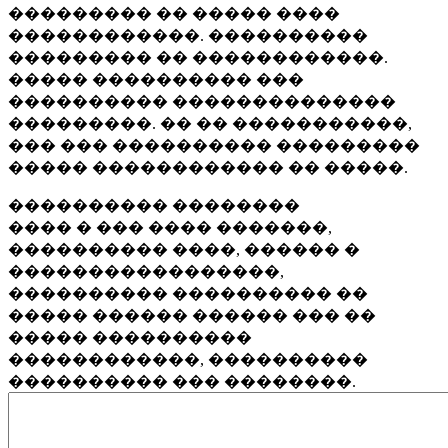
��������� �� ����� ����
������������. ����������
��������� �� ������������.
����� ���������� ���
���������� ��������������
���������. �� �� �����������,
��� ��� ���������� ���������
����� ������������ �� �����.
���������� ��������
���� � ��� ���� �������,
���������� ����, ������ �
�����������������,
���������� ���������� ��
����� ������ ������ ��� ��
����� ����������
������������, ����������
���������� ��� ��������.