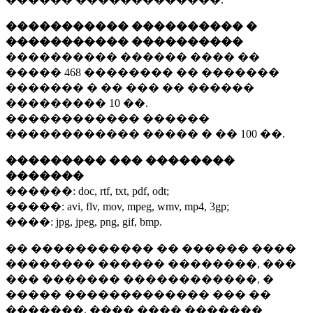
����������� ���������� �
����������� ����������
���������� ������ ���� ��
�����
468 ��������
�� �������
������� � �� ��� �� ������
���������
10 ��.
������������ ������
������������ ����� � ��
100 ��.
��������� ��� ��������
�������
������:
doc, rtf, txt, pdf, odt;
�����:
avi, flv, mov, mpeg, wmv, mp4, 3gp;
����:
jpg, jpeg, png, gif, bmp.
�� ����������� �� ������ ����
�������� ������ ��������, ���
��� ������� ������������, �
����� ������������� ��� ��
�������. ���� ���� �������