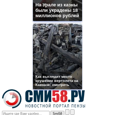
shops
На Урале из казны
site.
offer
были украдены 18
all
миллионов рублей
kinds
of
high
quality
https://www.phoenix-
suns.ru/
which
you
need.
replica
franck
muller
rolex
Как выглядит место
even
крушение вертолета на
though
Кавказе: смотреть
the
prices
are
higher
however
visitors