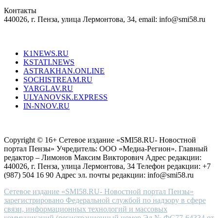
in
Контакты
creation
440026, г. Пенза, улица Лермонтова, 34, email: info@smi58.ru
completely
unique
Все порталы НМГ
dazzling
type.
K1NEWS.RU
reddit
KSTATI.NEWS
sevenfridayreplica.ru
ASTRAKHAN.ONLINE
sevenfriday
SOCHISTREAM.RU
outlet
YARGLAV.RU
is
ULYANOVSK.EXPRESS
the
IN-NNOV.RU
first
choice
Согласие на обработку персональных данных
Политика по
for
защите персональных данных
high-
Copyright © 16+ Сетевое издание «SMI58.RU- Новостной
end
портал Пензы» Учредитель: ООО «Медиа-Регион». Главный
people.
редактор – Лимонов Максим Викторович Адрес редакции:
440026, г. Пенза, улица Лермонтова, 34 Телефон редакции: +7
(987) 504 16 90 Адрес эл. почты редакции: info@smi58.ru
Сетевое издание «SMI58.RU- Новостной портал Пензы»
зарегистрировано Федеральной службой по надзору в сфере
связи, информационных технологий и массовых
коммуникаций (регистрационный номер Эл № ФС77-64334 от