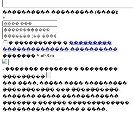
���������� ��������� (����):
+
� ���������� �
���������
�������������� ����������
������� Smi58.ru
- ������� ������� � ��������
���������
��� ����, ����� ���� ���������
����������� ��� ����������.
������� ����� ������������
������ � ������ �������������
����������� ����� � ����.