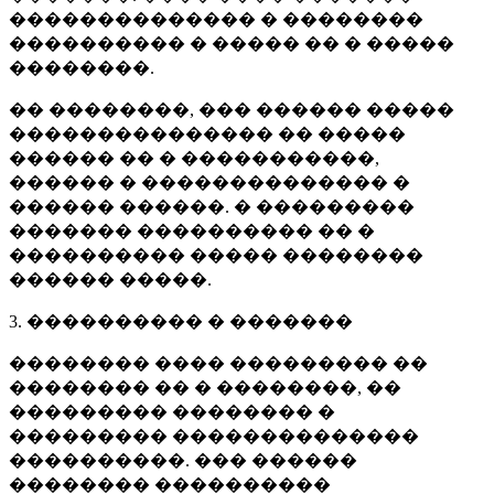
�������������� � ��������
���������� � ����� �� � �����
��������.
�� ��������, ��� ������ �����
��������������� �� �����
������ �� � �����������,
������ � �������������� �
������ ������. � ���������
������� ���������� �� �
���������� ����� ��������
������ �����.
3. ���������� � �������
�������� ���� ��������� ��
�������� �� � ��������, ��
��������� �������� �
��������� ��������������
����������. ��� ������
�������� ����������