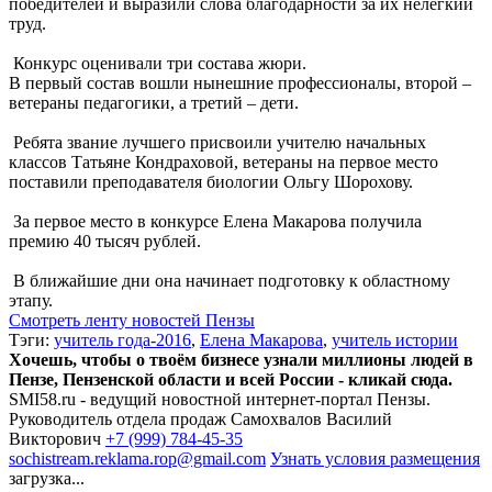
победителей и выразили слова благодарности за их нелёгкий
труд.
Конкурс оценивали три состава жюри.
В первый состав вошли нынешние профессионалы, второй –
ветераны педагогики, а третий – дети.
Ребята звание лучшего присвоили учителю начальных
классов Татьяне Кондраховой, ветераны на первое место
поставили преподавателя биологии Ольгу Шорохову.
За первое место в конкурсе Елена Макарова получила
премию 40 тысяч рублей.
В ближайшие дни она начинает подготовку к областному
этапу.
Смотреть ленту новостей Пензы
Тэги:
учитель года-2016
,
Елена Макарова
,
учитель истории
Хочешь, чтобы о твоём бизнесе узнали миллионы людей в
Пензе, Пензенской области и всей России - кликай сюда.
SMI58.ru - ведущий новостной интернет-портал Пензы.
Руководитель отдела продаж
Самохвалов Василий
Викторович
+7 (999) 784-45-35
sochistream.reklama.rop@gmail.com
Узнать условия размещения
загрузка...