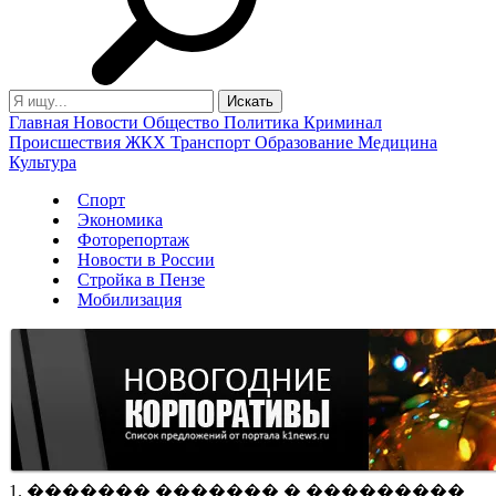
Главная
Новости
Общество
Политика
Криминал
Происшествия
ЖКХ
Транспорт
Образование
Медицина
Культура
Спорт
Экономика
Фоторепортаж
Новости в России
Стройка в Пензе
Мобилизация
1. ������� ������� � ���������