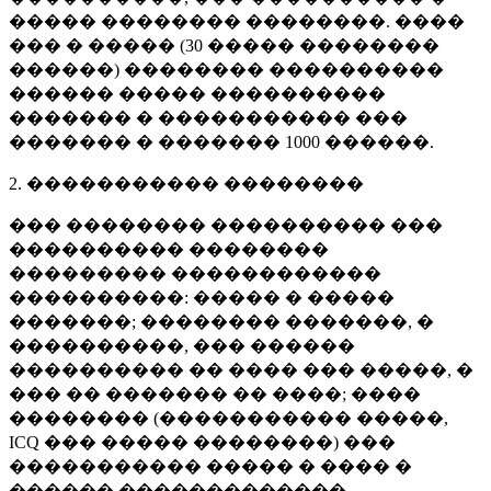
����� �������� ��������. ����
��� � ����� (
30 �����
��������
������) �������� ����������
������ ����� ����������
������� � ����������� ���
������� � �������
1000 ������
.
2. ����������� ��������
��� �������� ���������� ���
���������� ��������
��������� ������������
����������: ����� � �����
�������; �������� �������, �
����������, ��� ������
���������� �� ���� ��� �����, �
��� �� ������� �� ����; ����
�������� (����������� �����,
ICQ ��� ����� ��������) ���
����������� ����� � ���� �
������ �������������.