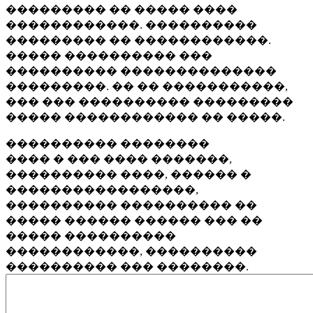
��������� �� ����� ����
������������. ����������
��������� �� ������������.
����� ���������� ���
���������� ��������������
���������. �� �� �����������,
��� ��� ���������� ���������
����� ������������ �� �����.
���������� ��������
���� � ��� ���� �������,
���������� ����, ������ �
�����������������,
���������� ���������� ��
����� ������ ������ ��� ��
����� ����������
������������, ����������
���������� ��� ��������.