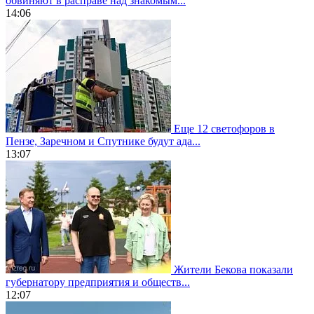
обвиняют в расправе над знакомым...
14:06
Еще 12 светофоров в
Пензе, Заречном и Спутнике будут ада...
13:07
Жители Бекова показали
губернатору предприятия и обществ...
12:07