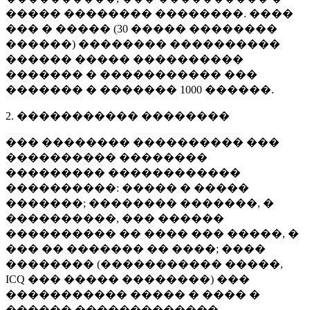
����� �������� ��������. ����
��� � ����� (
30 �����
��������
������) �������� ����������
������ ����� ����������
������� � ����������� ���
������� � �������
1000 ������
.
2. ����������� ��������
��� �������� ���������� ���
���������� ��������
��������� ������������
����������: ����� � �����
�������; �������� �������, �
����������, ��� ������
���������� �� ���� ��� �����, �
��� �� ������� �� ����; ����
�������� (����������� �����,
ICQ ��� ����� ��������) ���
����������� ����� � ���� �
������ �������������.