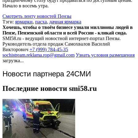
праздничному столу будут продаваться по доступным ценам.
Начало в восемь утра.
Смотреть ленту новостей Пензы
Тэги:
ярмарки
,
пасха
,
дачная ярмарка
Хочешь, чтобы о твоём бизнесе узнали миллионы людей в
Пензе, Пензенской области и всей России - кликай сюда.
SMI58.ru - ведущий новостной интернет-портал Пензы.
Руководитель отдела продаж
Самохвалов Василий
Викторович
+7 (999) 784-45-35
sochistream.reklama.rop@gmail.com
Узнать условия размещения
загрузка...
Новости партнера 24СМИ
Последние новости smi58.ru