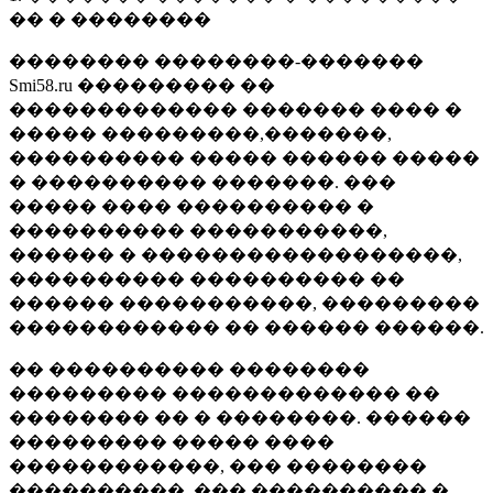
�� � ��������
�������� ��������-�������
Smi58.ru ��������� ��
������������� ������� ���� �
����� ���������,�������,
���������� ����� ������ �����
� ���������� �������. ���
����� ���� ���������� �
���������� �����������,
������ � ������������������,
���������� ���������� ��
������ �����������, ���������
������������ �� ������ ������.
�� ���������� ��������
��������� ������������� ��
�������� �� � ��������. ������
��������� ����� ����
������������, ��� ��������
����������, ��� ���������� �