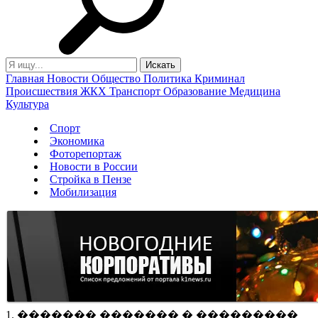
Главная
Новости
Общество
Политика
Криминал
Происшествия
ЖКХ
Транспорт
Образование
Медицина
Культура
Спорт
Экономика
Фоторепортаж
Новости в России
Стройка в Пензе
Мобилизация
1. ������� ������� � ���������