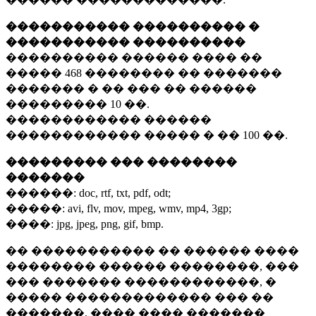
����������� ���������� �
����������� ����������
���������� ������ ���� ��
�����
468 ��������
�� �������
������� � �� ��� �� ������
���������
10 ��.
������������ ������
������������ ����� � ��
100 ��.
��������� ��� ��������
�������
������:
doc, rtf, txt, pdf, odt;
�����:
avi, flv, mov, mpeg, wmv, mp4, 3gp;
����:
jpg, jpeg, png, gif, bmp.
�� ����������� �� ������ ����
�������� ������ ��������, ���
��� ������� ������������, �
����� ������������� ��� ��
�������. ���� ���� �������