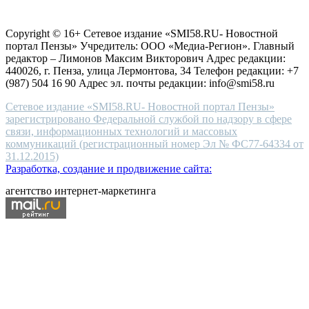
Согласие на обработку персональных данных
Политика по
for
защите персональных данных
high-
Copyright © 16+ Сетевое издание «SMI58.RU- Новостной
end
портал Пензы» Учредитель: ООО «Медиа-Регион». Главный
people.
редактор – Лимонов Максим Викторович Адрес редакции:
440026, г. Пенза, улица Лермонтова, 34 Телефон редакции: +7
(987) 504 16 90 Адрес эл. почты редакции: info@smi58.ru
Сетевое издание «SMI58.RU- Новостной портал Пензы»
зарегистрировано Федеральной службой по надзору в сфере
связи, информационных технологий и массовых
коммуникаций (регистрационный номер Эл № ФС77-64334 от
31.12.2015)
Разработка, создание и продвижение сайта:
агентство интернет-маркетинга