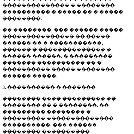
�������������� � ��������
���������� � ����� �� � �����
��������.
�� ��������, ��� ������ �����
��������������� �� �����
������ �� � �����������,
������ � �������������� �
������ ������. � ���������
������� ���������� �� �
���������� ����� ��������
������ �����.
3. ���������� � �������
�������� ���� ��������� ��
�������� �� � ��������, ��
��������� �������� �
��������� ��������������
����������. ��� ������
�������� ����������