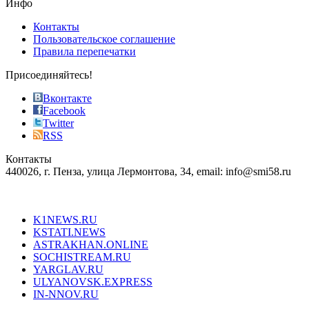
Инфо
pursuit
of
Контакты
the
Пользовательское соглашение
most
Правила перепечатки
effective
sophistication
Присоединяйтесь!
also
just
Вконтакте
the
Facebook
right
Twitter
blend
RSS
in
Контакты
creation
440026, г. Пенза, улица Лермонтова, 34, email: info@smi58.ru
completely
unique
Все порталы НМГ
dazzling
type.
K1NEWS.RU
reddit
KSTATI.NEWS
sevenfridayreplica.ru
ASTRAKHAN.ONLINE
sevenfriday
SOCHISTREAM.RU
outlet
YARGLAV.RU
is
ULYANOVSK.EXPRESS
the
IN-NNOV.RU
first
choice