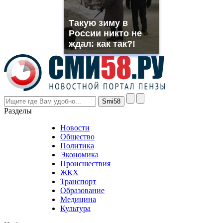
franck
muller
Такую зиму в
rolex
России никто не
even
though
ждал: как так?!
the
prices
are
higher
however
visitors
nevertheless
Разделы
believe
that
Новости
good
Общество
value.
Политика
who
Экономика
sells
Происшествия
the
ЖКХ
best
Транспорт
phyrevape.com
Образование
vape
Медицина
store
Культура
on
the