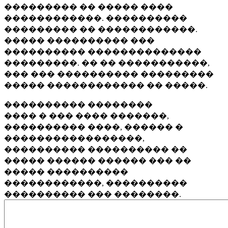
��������� �� ����� ����
������������. ����������
��������� �� ������������.
����� ���������� ���
���������� ��������������
���������. �� �� �����������,
��� ��� ���������� ���������
����� ������������ �� �����.
���������� ��������
���� � ��� ���� �������,
���������� ����, ������ �
�����������������,
���������� ���������� ��
����� ������ ������ ��� ��
����� ����������
������������, ����������
���������� ��� ��������.