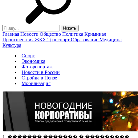
Главная
Новости
Общество
Политика
Криминал
Происшествия
ЖКХ
Транспорт
Образование
Медицина
Культура
Спорт
Экономика
Фоторепортаж
Новости в России
Стройка в Пензе
Мобилизация
1. ������� ������� � ���������