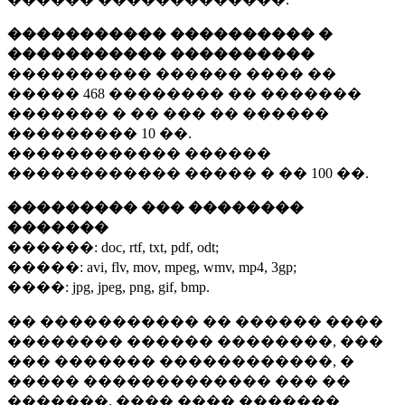
����������� ���������� �
����������� ����������
���������� ������ ���� ��
�����
468 ��������
�� �������
������� � �� ��� �� ������
���������
10 ��.
������������ ������
������������ ����� � ��
100 ��.
��������� ��� ��������
�������
������:
doc, rtf, txt, pdf, odt;
�����:
avi, flv, mov, mpeg, wmv, mp4, 3gp;
����:
jpg, jpeg, png, gif, bmp.
�� ����������� �� ������ ����
�������� ������ ��������, ���
��� ������� ������������, �
����� ������������� ��� ��
�������. ���� ���� �������