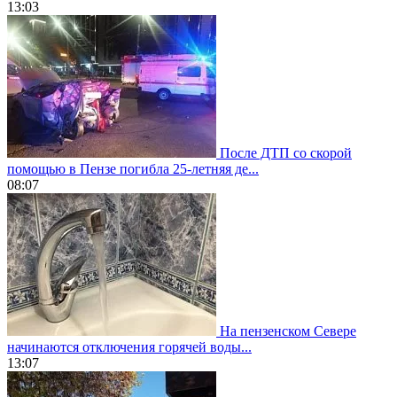
13:03
После ДТП со скорой
помощью в Пензе погибла 25-летняя де...
08:07
На пензенском Севере
начинаются отключения горячей воды...
13:07