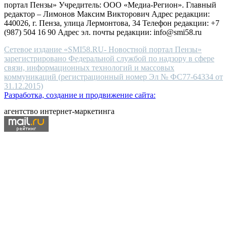
портал Пензы» Учредитель: ООО «Медиа-Регион». Главный
people.
редактор – Лимонов Максим Викторович Адрес редакции:
440026, г. Пенза, улица Лермонтова, 34 Телефон редакции: +7
(987) 504 16 90 Адрес эл. почты редакции: info@smi58.ru
Сетевое издание «SMI58.RU- Новостной портал Пензы»
зарегистрировано Федеральной службой по надзору в сфере
связи, информационных технологий и массовых
коммуникаций (регистрационный номер Эл № ФС77-64334 от
31.12.2015)
Разработка, создание и продвижение сайта:
агентство интернет-маркетинга