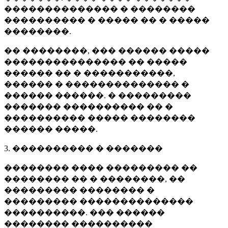
�������������� � ��������
���������� � ����� �� � �����
��������.
�� ��������, ��� ������ �����
��������������� �� �����
������ �� � �����������,
������ � �������������� �
������ ������. � ���������
������� ���������� �� �
���������� ����� ��������
������ �����.
3. ���������� � �������
�������� ���� ��������� ��
�������� �� � ��������, ��
��������� �������� �
��������� ��������������
����������. ��� ������
�������� ����������