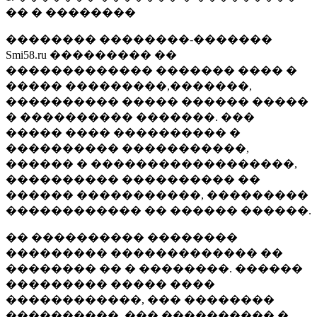
�� � ��������
�������� ��������-�������
Smi58.ru ��������� ��
������������� ������� ���� �
����� ���������,�������,
���������� ����� ������ �����
� ���������� �������. ���
����� ���� ���������� �
���������� �����������,
������ � ������������������,
���������� ���������� ��
������ �����������, ���������
������������ �� ������ ������.
�� ���������� ��������
��������� ������������� ��
�������� �� � ��������. ������
��������� ����� ����
������������, ��� ��������
����������, ��� ���������� �