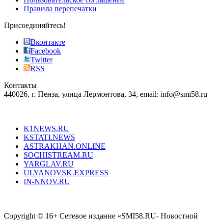
most
Правила перепечатки
effective
sophistication
Присоединяйтесь!
also
just
Вконтакте
the
Facebook
right
Twitter
blend
RSS
in
Контакты
creation
440026, г. Пенза, улица Лермонтова, 34, email: info@smi58.ru
completely
unique
Все порталы НМГ
dazzling
type.
K1NEWS.RU
reddit
KSTATI.NEWS
sevenfridayreplica.ru
ASTRAKHAN.ONLINE
sevenfriday
SOCHISTREAM.RU
outlet
YARGLAV.RU
is
ULYANOVSK.EXPRESS
the
IN-NNOV.RU
first
choice
Согласие на обработку персональных данных
Политика по
for
защите персональных данных
high-
Copyright © 16+ Сетевое издание «SMI58.RU- Новостной
end