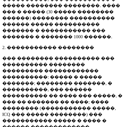
����� �������� ��������. ����
��� � ����� (
30 �����
��������
������) �������� ����������
������ ����� ����������
������� � ����������� ���
������� � �������
1000 ������
.
2. ����������� ��������
��� �������� ���������� ���
���������� ��������
��������� ������������
����������: ����� � �����
�������; �������� �������, �
����������, ��� ������
���������� �� ���� ��� �����, �
��� �� ������� �� ����; ����
�������� (����������� �����,
ICQ ��� ����� ��������) ���
����������� ����� � ���� �
������ �������������.