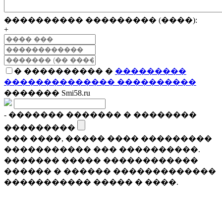
���������� ��������� (����):
+
� ���������� �
���������
�������������� ����������
������� Smi58.ru
- ������� ������� � ��������
���������
��� ����, ����� ���� ���������
����������� ��� ����������.
������� ����� ������������
������ � ������ �������������
����������� ����� � ����.