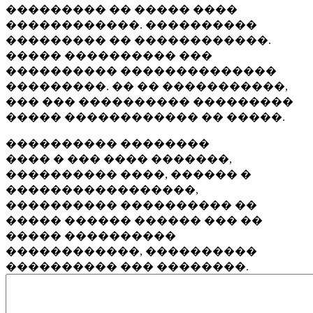
��������� �� ����� ����
������������. ����������
��������� �� ������������.
����� ���������� ���
���������� ��������������
���������. �� �� �����������,
��� ��� ���������� ���������
����� ������������ �� �����.
���������� ��������
���� � ��� ���� �������,
���������� ����, ������ �
�����������������,
���������� ���������� ��
����� ������ ������ ��� ��
����� ����������
������������, ����������
���������� ��� ��������.