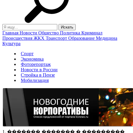
Главная
Новости
Общество
Политика
Криминал
Происшествия
ЖКХ
Транспорт
Образование
Медицина
Культура
Спорт
Экономика
Фоторепортаж
Новости в России
Стройка в Пензе
Мобилизация
1. ������� ������� � ���������