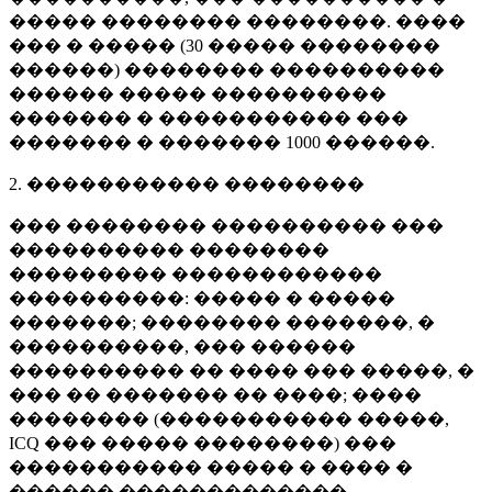
����� �������� ��������. ����
��� � ����� (
30 �����
��������
������) �������� ����������
������ ����� ����������
������� � ����������� ���
������� � �������
1000 ������
.
2. ����������� ��������
��� �������� ���������� ���
���������� ��������
��������� ������������
����������: ����� � �����
�������; �������� �������, �
����������, ��� ������
���������� �� ���� ��� �����, �
��� �� ������� �� ����; ����
�������� (����������� �����,
ICQ ��� ����� ��������) ���
����������� ����� � ���� �
������ �������������.