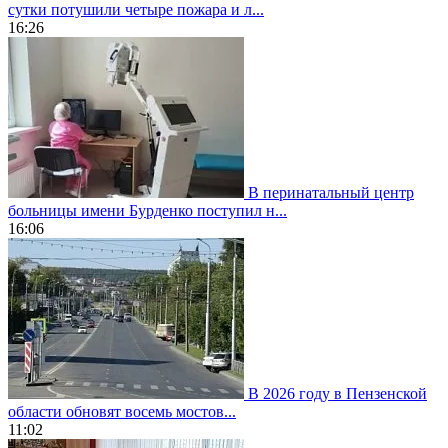
сутки потушили четыре пожара и л...
16:26
В перинатальный центр
больницы имени Бурденко поступил н...
16:06
В 2026 году в Пензенской
области обновят восемь мостов...
11:02