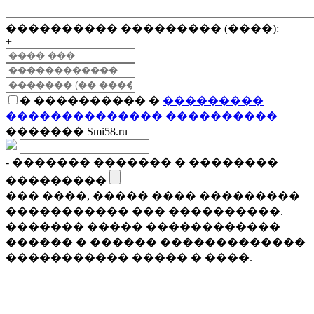
���������� ��������� (����):
+
� ���������� �
���������
�������������� ����������
������� Smi58.ru
- ������� ������� � ��������
���������
��� ����, ����� ���� ���������
����������� ��� ����������.
������� ����� ������������
������ � ������ �������������
����������� ����� � ����.