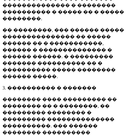
�������������� � ��������
���������� � ����� �� � �����
��������.
�� ��������, ��� ������ �����
��������������� �� �����
������ �� � �����������,
������ � �������������� �
������ ������. � ���������
������� ���������� �� �
���������� ����� ��������
������ �����.
3. ���������� � �������
�������� ���� ��������� ��
�������� �� � ��������, ��
��������� �������� �
��������� ��������������
����������. ��� ������
�������� ����������