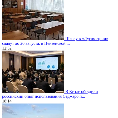
Школу в «Лугометрии»
сдадут до 20 августа: в Пензенской ...
12:52
В Китае обсудили
российский опыт использования Седжаро п...
18:14