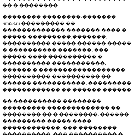
�� � ��������
�������� ��������-�������
Smi58.ru ��������� ��
������������� ������� ���� �
����� ���������,�������,
���������� ����� ������ �����
� ���������� �������. ���
����� ���� ���������� �
���������� �����������,
������ � ������������������,
���������� ���������� ��
������ �����������, ���������
������������ �� ������ ������.
�� ���������� ��������
��������� ������������� ��
�������� �� � ��������. ������
��������� ����� ����
������������, ��� ��������
����������, ��� ���������� �