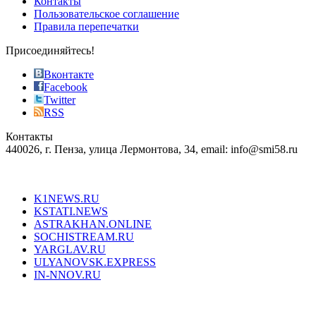
Контакты
the
Пользовательское соглашение
most
Правила перепечатки
effective
sophistication
Присоединяйтесь!
also
just
Вконтакте
the
Facebook
right
Twitter
blend
RSS
in
Контакты
creation
440026, г. Пенза, улица Лермонтова, 34, email: info@smi58.ru
completely
unique
Все порталы НМГ
dazzling
type.
K1NEWS.RU
reddit
KSTATI.NEWS
sevenfridayreplica.ru
ASTRAKHAN.ONLINE
sevenfriday
SOCHISTREAM.RU
outlet
YARGLAV.RU
is
ULYANOVSK.EXPRESS
the
IN-NNOV.RU
first
choice
Согласие на обработку персональных данных
Политика по
for
защите персональных данных
high-