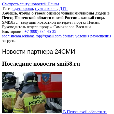
Смотреть ленту новостей Пензы
Тэги:
сдача крови
,
нужна кровь
,
ДТП
Хочешь, чтобы о твоём бизнесе узнали миллионы людей в
Пензе, Пензенской области и всей России - кликай сюда.
SMI58.ru - ведущий новостной интернет-портал Пензы.
Руководитель отдела продаж
Самохвалов Василий
Викторович
+7 (999) 784-45-35
sochistream.reklama.rop@gmail.com
Узнать условия размещения
загрузка...
Новости партнера 24СМИ
Последние новости smi58.ru
В Пензенской области за