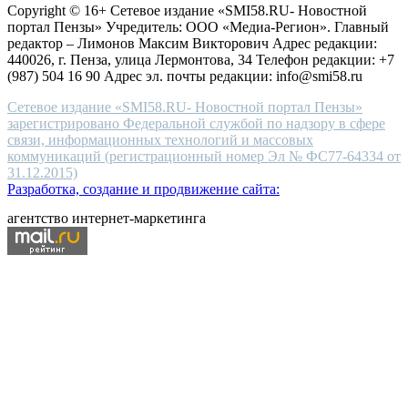
Copyright © 16+ Сетевое издание «SMI58.RU- Новостной
end
портал Пензы» Учредитель: ООО «Медиа-Регион». Главный
people.
редактор – Лимонов Максим Викторович Адрес редакции:
440026, г. Пенза, улица Лермонтова, 34 Телефон редакции: +7
(987) 504 16 90 Адрес эл. почты редакции: info@smi58.ru
Сетевое издание «SMI58.RU- Новостной портал Пензы»
зарегистрировано Федеральной службой по надзору в сфере
связи, информационных технологий и массовых
коммуникаций (регистрационный номер Эл № ФС77-64334 от
31.12.2015)
Разработка, создание и продвижение сайта:
агентство интернет-маркетинга