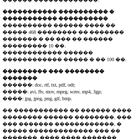
����������� ���������� �
����������� ����������
���������� ������ ���� ��
�����
468 ��������
�� �������
������� � �� ��� �� ������
���������
10 ��.
������������ ������
������������ ����� � ��
100 ��.
��������� ��� ��������
�������
������:
doc, rtf, txt, pdf, odt;
�����:
avi, flv, mov, mpeg, wmv, mp4, 3gp;
����:
jpg, jpeg, png, gif, bmp.
�� ����������� �� ������ ����
�������� ������ ��������, ���
��� ������� ������������, �
����� ������������� ��� ��
�������. ���� ���� �������