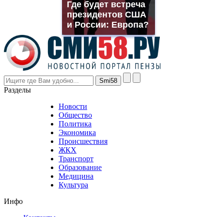
Где будет встреча
rolex
президентов США
even
though
и России: Европа?
the
prices
are
higher
however
visitors
nevertheless
Разделы
believe
that
Новости
good
Общество
value.
Политика
who
Экономика
sells
Происшествия
the
ЖКХ
best
Транспорт
phyrevape.com
Образование
vape
Медицина
store
Культура
on
the
Инфо
pursuit
of