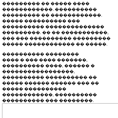
��������� �� ����� ����
������������. ����������
��������� �� ������������.
����� ���������� ���
���������� ��������������
���������. �� �� �����������,
��� ��� ���������� ���������
����� ������������ �� �����.
���������� ��������
���� � ��� ���� �������,
���������� ����, ������ �
�����������������,
���������� ���������� ��
����� ������ ������ ��� ��
����� ����������
������������, ����������
���������� ��� ��������.