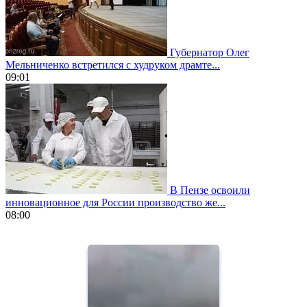
Губернатор Олег
Мельниченко встретился с худруком драмте...
09:01
В Пензе освоили
инновационное для России производство же...
08:00
https://www.vapesstores.fr/
meilleure
cigarette
electronique
best
quality