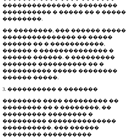
�������������� � ��������
���������� � ����� �� � �����
��������.
�� ��������, ��� ������ �����
��������������� �� �����
������ �� � �����������,
������ � �������������� �
������ ������. � ���������
������� ���������� �� �
���������� ����� ��������
������ �����.
3. ���������� � �������
�������� ���� ��������� ��
�������� �� � ��������, ��
��������� �������� �
��������� ��������������
����������. ��� ������
�������� ����������