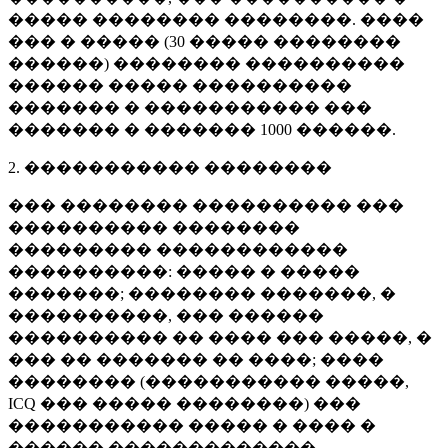
����� �������� ��������. ����
��� � ����� (
30 �����
��������
������) �������� ����������
������ ����� ����������
������� � ����������� ���
������� � �������
1000 ������
.
2. ����������� ��������
��� �������� ���������� ���
���������� ��������
��������� ������������
����������: ����� � �����
�������; �������� �������, �
����������, ��� ������
���������� �� ���� ��� �����, �
��� �� ������� �� ����; ����
�������� (����������� �����,
ICQ ��� ����� ��������) ���
����������� ����� � ���� �
������ �������������.