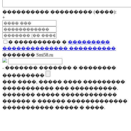
���������� ��������� (����):
+
� ���������� �
���������
�������������� ����������
������� Smi58.ru
- ������� ������� � ��������
���������
��� ����, ����� ���� ���������
����������� ��� ����������.
������� ����� ������������
������ � ������ �������������
����������� ����� � ����.