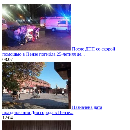
После ДТП со скорой
помощью в Пензе погибла 25-летняя де...
08:07
Назначена дата
празднования Дня города в Пензе...
12:04