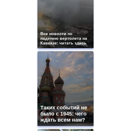
aaa
swiss
movement.
https://gradewatches.to/
mens
and
ladies
Все новости по
падению вертолета на
watches
Кавказе: читать здесь
for
sale.
https://www.replicasrelojes.to/
mens
and
ladies
watches
for
sale.
best
vape
shops
Таких событий не
site.
offer
было с 1945: чего
all
ждать всем нам?
kinds
of