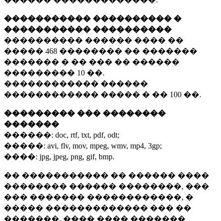
����������� ���������� �
����������� ����������
���������� ������ ���� ��
�����
468 ��������
�� �������
������� � �� ��� �� ������
���������
10 ��.
������������ ������
������������ ����� � ��
100 ��.
��������� ��� ��������
�������
������:
doc, rtf, txt, pdf, odt;
�����:
avi, flv, mov, mpeg, wmv, mp4, 3gp;
����:
jpg, jpeg, png, gif, bmp.
�� ����������� �� ������ ����
�������� ������ ��������, ���
��� ������� ������������, �
����� ������������� ��� ��
�������. ���� ���� �������