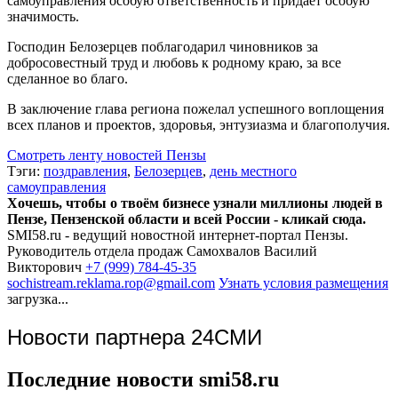
самоуправления особую ответственность и придает особую
значимость.
Господин Белозерцев поблагодарил чиновников за
добросовестный труд и любовь к родному краю, за все
сделанное во благо.
В заключение глава региона пожелал успешного воплощения
всех планов и проектов, здоровья, энтузиазма и благополучия.
Смотреть ленту новостей Пензы
Тэги:
поздравления
,
Белозерцев
,
день местного
самоуправления
Хочешь, чтобы о твоём бизнесе узнали миллионы людей в
Пензе, Пензенской области и всей России - кликай сюда.
SMI58.ru - ведущий новостной интернет-портал Пензы.
Руководитель отдела продаж
Самохвалов Василий
Викторович
+7 (999) 784-45-35
sochistream.reklama.rop@gmail.com
Узнать условия размещения
загрузка...
Новости партнера 24СМИ
Последние новости smi58.ru