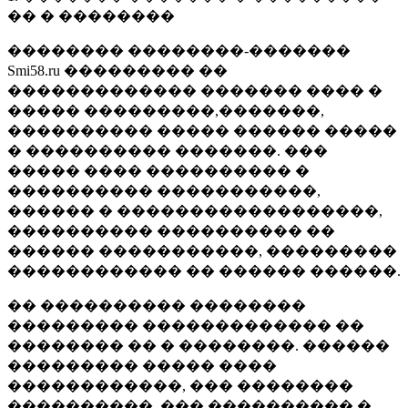
�� � ��������
�������� ��������-�������
Smi58.ru ��������� ��
������������� ������� ���� �
����� ���������,�������,
���������� ����� ������ �����
� ���������� �������. ���
����� ���� ���������� �
���������� �����������,
������ � ������������������,
���������� ���������� ��
������ �����������, ���������
������������ �� ������ ������.
�� ���������� ��������
��������� ������������� ��
�������� �� � ��������. ������
��������� ����� ����
������������, ��� ��������
����������, ��� ���������� �