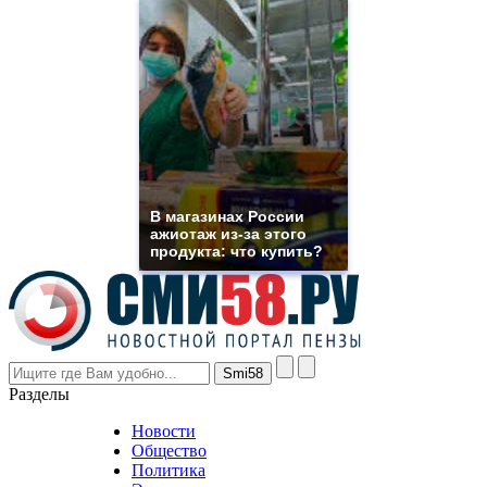
high
quality
https://www.phoenix-
suns.ru/
which
you
need.
replica
franck
muller
rolex
В магазинах России
even
ажиотаж из-за этого
though
продукта: что купить?
the
prices
are
higher
however
visitors
nevertheless
Разделы
believe
that
Новости
good
Общество
value.
Политика
who