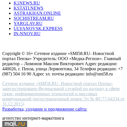
K1NEWS.RU
reddit
KSTATI.NEWS
sevenfridayreplica.ru
ASTRAKHAN.ONLINE
sevenfriday
SOCHISTREAM.RU
outlet
YARGLAV.RU
is
ULYANOVSK.EXPRESS
the
IN-NNOV.RU
first
choice
Согласие на обработку персональных данных
Политика по
for
защите персональных данных
high-
Copyright © 16+ Сетевое издание «SMI58.RU- Новостной
end
портал Пензы» Учредитель: ООО «Медиа-Регион». Главный
people.
редактор – Лимонов Максим Викторович Адрес редакции:
440026, г. Пенза, улица Лермонтова, 34 Телефон редакции: +7
(987) 504 16 90 Адрес эл. почты редакции: info@smi58.ru
Сетевое издание «SMI58.RU- Новостной портал Пензы»
зарегистрировано Федеральной службой по надзору в сфере
связи, информационных технологий и массовых
коммуникаций (регистрационный номер Эл № ФС77-64334 от
31.12.2015)
Разработка, создание и продвижение сайта:
агентство интернет-маркетинга