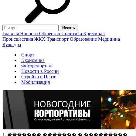
Главная
Новости
Общество
Политика
Криминал
Происшествия
ЖКХ
Транспорт
Образование
Медицина
Культура
Спорт
Экономика
Фоторепортаж
Новости в России
Стройка в Пензе
Мобилизация
1. ������� ������� � ���������