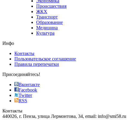
Экономика
sells
Происшествия
the
ЖКХ
best
Транспорт
phyrevape.com
Образование
vape
Медицина
store
Культура
on
the
Инфо
pursuit
of
Контакты
the
Пользовательское соглашение
most
Правила перепечатки
effective
sophistication
Присоединяйтесь!
also
just
Вконтакте
the
Facebook
right
Twitter
blend
RSS
in
Контакты
creation
440026, г. Пенза, улица Лермонтова, 34, email: info@smi58.ru
completely
unique
Все порталы НМГ
dazzling
type.