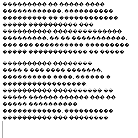
��������� �� ����� ����
������������. ����������
��������� �� ������������.
����� ���������� ���
���������� ��������������
���������. �� �� �����������,
��� ��� ���������� ���������
����� ������������ �� �����.
���������� ��������
���� � ��� ���� �������,
���������� ����, ������ �
�����������������,
���������� ���������� ��
����� ������ ������ ��� ��
����� ����������
������������, ����������
���������� ��� ��������.