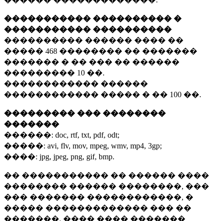
����������� ���������� �
����������� ����������
���������� ������ ���� ��
�����
468 ��������
�� �������
������� � �� ��� �� ������
���������
10 ��.
������������ ������
������������ ����� � ��
100 ��.
��������� ��� ��������
�������
������:
doc, rtf, txt, pdf, odt;
�����:
avi, flv, mov, mpeg, wmv, mp4, 3gp;
����:
jpg, jpeg, png, gif, bmp.
�� ����������� �� ������ ����
�������� ������ ��������, ���
��� ������� ������������, �
����� ������������� ��� ��
�������. ���� ���� �������