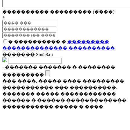
���������� ��������� (����):
+
� ���������� �
���������
�������������� ����������
������� Smi58.ru
- ������� ������� � ��������
���������
��� ����, ����� ���� ���������
����������� ��� ����������.
������� ����� ������������
������ � ������ �������������
����������� ����� � ����.