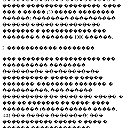
����� �������� ��������. ����
��� � ����� (
30 �����
��������
������) �������� ����������
������ ����� ����������
������� � ����������� ���
������� � �������
1000 ������
.
2. ����������� ��������
��� �������� ���������� ���
���������� ��������
��������� ������������
����������: ����� � �����
�������; �������� �������, �
����������, ��� ������
���������� �� ���� ��� �����, �
��� �� ������� �� ����; ����
�������� (����������� �����,
ICQ ��� ����� ��������) ���
����������� ����� � ���� �
������ �������������.