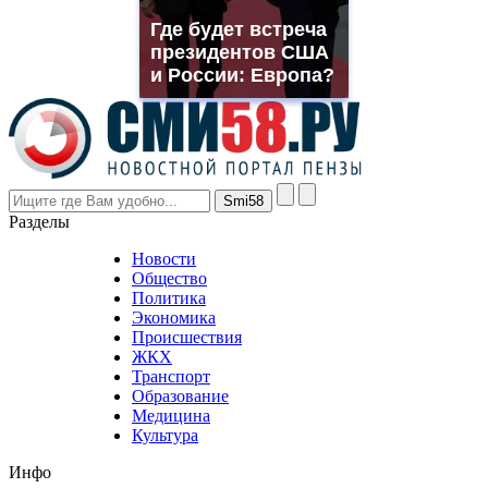
muller
Где будет встреча
rolex
президентов США
even
though
и России: Европа?
the
prices
are
higher
however
visitors
nevertheless
Разделы
believe
that
Новости
good
Общество
value.
Политика
who
Экономика
sells
Происшествия
the
ЖКХ
best
Транспорт
phyrevape.com
Образование
vape
Медицина
store
Культура
on
the
Инфо
pursuit