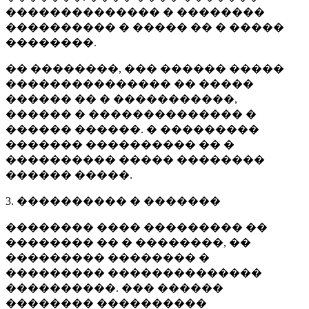
�������������� � ��������
���������� � ����� �� � �����
��������.
�� ��������, ��� ������ �����
��������������� �� �����
������ �� � �����������,
������ � �������������� �
������ ������. � ���������
������� ���������� �� �
���������� ����� ��������
������ �����.
3. ���������� � �������
�������� ���� ��������� ��
�������� �� � ��������, ��
��������� �������� �
��������� ��������������
����������. ��� ������
�������� ����������