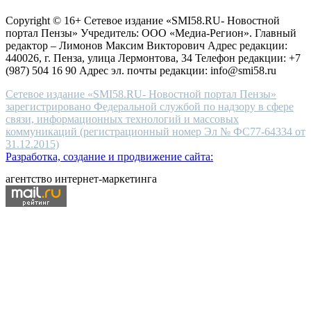
защите персональных данных
high-
Copyright © 16+ Сетевое издание «SMI58.RU- Новостной
end
портал Пензы» Учредитель: ООО «Медиа-Регион». Главный
people.
редактор – Лимонов Максим Викторович Адрес редакции:
440026, г. Пенза, улица Лермонтова, 34 Телефон редакции: +7
(987) 504 16 90 Адрес эл. почты редакции: info@smi58.ru
Сетевое издание «SMI58.RU- Новостной портал Пензы»
зарегистрировано Федеральной службой по надзору в сфере
связи, информационных технологий и массовых
коммуникаций (регистрационный номер Эл № ФС77-64334 от
31.12.2015)
Разработка, создание и продвижение сайта:
агентство интернет-маркетинга