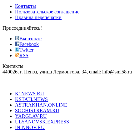
of
Контакты
the
Пользовательское соглашение
most
Правила перепечатки
effective
sophistication
Присоединяйтесь!
also
just
Вконтакте
the
Facebook
right
Twitter
blend
RSS
in
Контакты
creation
440026, г. Пенза, улица Лермонтова, 34, email: info@smi58.ru
completely
unique
Все порталы НМГ
dazzling
type.
K1NEWS.RU
reddit
KSTATI.NEWS
sevenfridayreplica.ru
ASTRAKHAN.ONLINE
sevenfriday
SOCHISTREAM.RU
outlet
YARGLAV.RU
is
ULYANOVSK.EXPRESS
the
IN-NNOV.RU
first
choice
Согласие на обработку персональных данных
Политика по
for