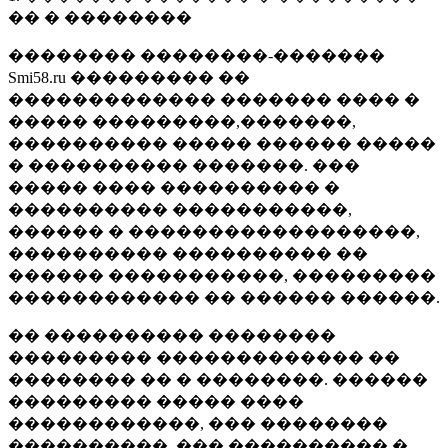
�� � ��������
�������� ��������-�������
Smi58.ru ��������� ��
������������� ������� ���� �
����� ���������,�������,
���������� ����� ������ �����
� ���������� �������. ���
����� ���� ���������� �
���������� �����������,
������ � ������������������,
���������� ���������� ��
������ �����������, ���������
������������ �� ������ ������.
�� ���������� ��������
��������� ������������� ��
�������� �� � ��������. ������
��������� ����� ����
������������, ��� ��������
����������, ��� ���������� �