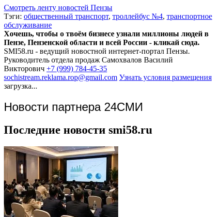
Смотреть ленту новостей Пензы
Тэги:
общественный транспорт
,
троллейбус №4
,
транспортное
обслуживание
Хочешь, чтобы о твоём бизнесе узнали миллионы людей в
Пензе, Пензенской области и всей России - кликай сюда.
SMI58.ru - ведущий новостной интернет-портал Пензы.
Руководитель отдела продаж
Самохвалов Василий
Викторович
+7 (999) 784-45-35
sochistream.reklama.rop@gmail.com
Узнать условия размещения
загрузка...
Новости партнера 24СМИ
Последние новости smi58.ru