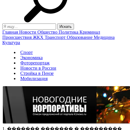
Главная
Новости
Общество
Политика
Криминал
Происшествия
ЖКХ
Транспорт
Образование
Медицина
Культура
Спорт
Экономика
Фоторепортаж
Новости в России
Стройка в Пензе
Мобилизация
1. ������� ������� � ���������