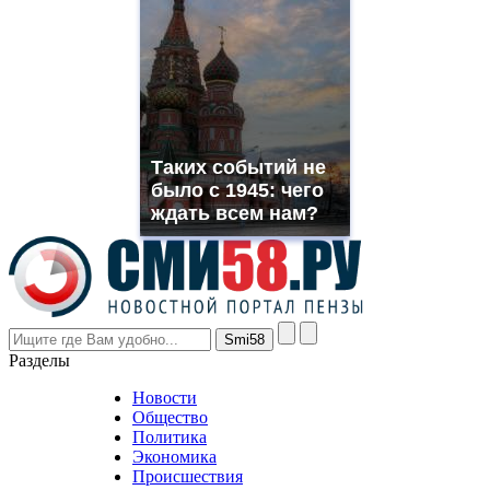
https://www.phoenix-
suns.ru/
which
you
need.
replica
franck
muller
Таких событий не
rolex
было с 1945: чего
even
though
ждать всем нам?
the
prices
are
higher
however
visitors
nevertheless
Разделы
believe
that
Новости
good
Общество
value.
Политика
who
Экономика
sells
Происшествия
the