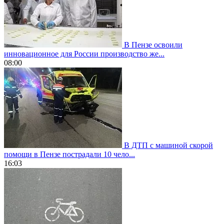
В Пензе освоили
инновационное для России производство же...
08:00
В ДТП с машиной скорой
помощи в Пензе пострадали 10 чело...
16:03