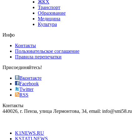
ЖКХ
best
Транспорт
phyrevape.com
Образование
vape
Медицина
store
Культура
on
the
Инфо
pursuit
of
Контакты
the
Пользовательское соглашение
most
Правила перепечатки
effective
sophistication
Присоединяйтесь!
also
just
Вконтакте
the
Facebook
right
Twitter
blend
RSS
in
Контакты
creation
440026, г. Пенза, улица Лермонтова, 34, email: info@smi58.ru
completely
unique
Все порталы НМГ
dazzling
type.
K1NEWS.RU
reddit
KSTATI.NEWS
sevenfridayreplica.ru