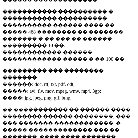
����������� ���������� �
����������� ����������
���������� ������ ���� ��
�����
468 ��������
�� �������
������� � �� ��� �� ������
���������
10 ��.
������������ ������
������������ ����� � ��
100 ��.
��������� ��� ��������
�������
������:
doc, rtf, txt, pdf, odt;
�����:
avi, flv, mov, mpeg, wmv, mp4, 3gp;
����:
jpg, jpeg, png, gif, bmp.
�� ����������� �� ������ ����
�������� ������ ��������, ���
��� ������� ������������, �
����� ������������� ��� ��
�������. ���� ���� �������