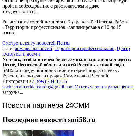
Основное преимущество ярмарки – возможность напрямую
пройти собеседование с работодателем и даже
трудоустроиться.
Регистрация гостей начнётся в 9 утра в фойе Центра. Работа
«Территории профессионалов» запланирована с 10 до 15
часов.
Смотреть ленту новостей Пензы
Тэги:
ярмарка вакансий
,
Территория профессионалов
,
Центр
культуры и досуга
Хочешь, чтобы о твоём бизнесе узнали миллионы людей в
Пензе, Пензенской области и всей России - кликай сюда.
SMI58.ru - ведущий новостной интернет-портал Пензы.
Руководитель отдела продаж
Самохвалов Василий
Викторович
+7 (999) 784-45-35
sochistream.reklama.rop@gmail.com
Узнать условия размещения
загрузка...
Новости партнера 24СМИ
Последние новости smi58.ru