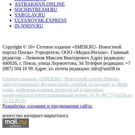
ASTRAKHAN.ONLINE
sevenfriday
SOCHISTREAM.RU
outlet
YARGLAV.RU
is
ULYANOVSK.EXPRESS
the
IN-NNOV.RU
first
choice
Согласие на обработку персональных данных
Политика по
for
защите персональных данных
high-
Copyright © 16+ Сетевое издание «SMI58.RU- Новостной
end
портал Пензы» Учредитель: ООО «Медиа-Регион». Главный
people.
редактор – Лимонов Максим Викторович Адрес редакции:
440026, г. Пенза, улица Лермонтова, 34 Телефон редакции: +7
(987) 504 16 90 Адрес эл. почты редакции: info@smi58.ru
Сетевое издание «SMI58.RU- Новостной портал Пензы»
зарегистрировано Федеральной службой по надзору в сфере
связи, информационных технологий и массовых
коммуникаций (регистрационный номер Эл № ФС77-64334 от
31.12.2015)
Разработка, создание и продвижение сайта:
агентство интернет-маркетинга