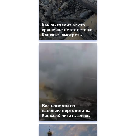
movement.
https://gradewatches.to/
mens
and
ladies
Как выглядит место
крушение вертолета на
watches
Кавказе: смотреть
for
sale.
https://www.replicasrelojes.to/
mens
and
ladies
watches
for
sale.
best
vape
shops
site.
Все новости по
offer
падению вертолета на
all
Кавказе: читать здесь
kinds
of
high
quality