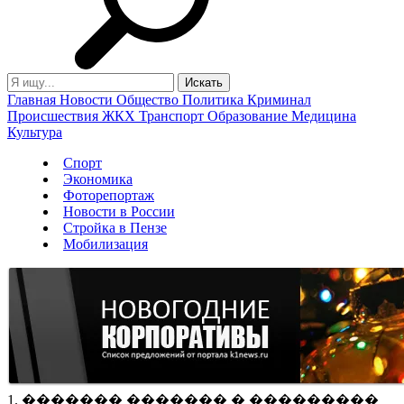
Главная
Новости
Общество
Политика
Криминал
Происшествия
ЖКХ
Транспорт
Образование
Медицина
Культура
Спорт
Экономика
Фоторепортаж
Новости в России
Стройка в Пензе
Мобилизация
1. ������� ������� � ���������