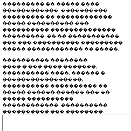
��������� �� ����� ����
������������. ����������
��������� �� ������������.
����� ���������� ���
���������� ��������������
���������. �� �� �����������,
��� ��� ���������� ���������
����� ������������ �� �����.
���������� ��������
���� � ��� ���� �������,
���������� ����, ������ �
�����������������,
���������� ���������� ��
����� ������ ������ ��� ��
����� ����������
������������, ����������
���������� ��� ��������.