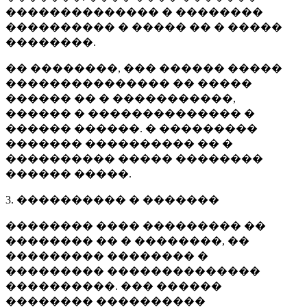
�������������� � ��������
���������� � ����� �� � �����
��������.
�� ��������, ��� ������ �����
��������������� �� �����
������ �� � �����������,
������ � �������������� �
������ ������. � ���������
������� ���������� �� �
���������� ����� ��������
������ �����.
3. ���������� � �������
�������� ���� ��������� ��
�������� �� � ��������, ��
��������� �������� �
��������� ��������������
����������. ��� ������
�������� ����������