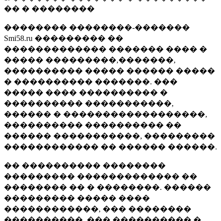
�� � ��������
�������� ��������-�������
Smi58.ru ��������� ��
������������� ������� ���� �
����� ���������,�������,
���������� ����� ������ �����
� ���������� �������. ���
����� ���� ���������� �
���������� �����������,
������ � ������������������,
���������� ���������� ��
������ �����������, ���������
������������ �� ������ ������.
�� ���������� ��������
��������� ������������� ��
�������� �� � ��������. ������
��������� ����� ����
������������, ��� ��������
����������, ��� ���������� �