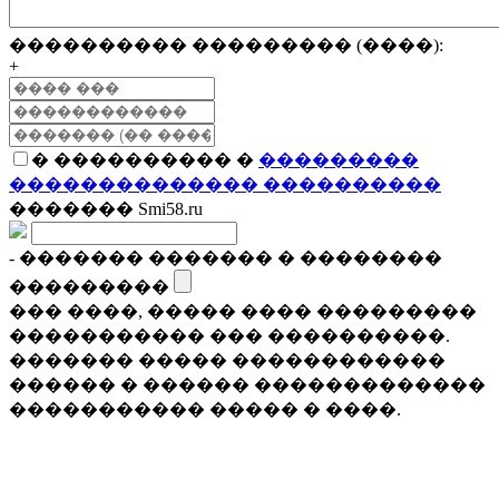
���������� ��������� (����):
+
� ���������� �
���������
�������������� ����������
������� Smi58.ru
- ������� ������� � ��������
���������
��� ����, ����� ���� ���������
����������� ��� ����������.
������� ����� ������������
������ � ������ �������������
����������� ����� � ����.