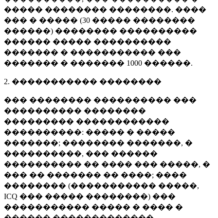
����� �������� ��������. ����
��� � ����� (
30 �����
��������
������) �������� ����������
������ ����� ����������
������� � ����������� ���
������� � �������
1000 ������
.
2. ����������� ��������
��� �������� ���������� ���
���������� ��������
��������� ������������
����������: ����� � �����
�������; �������� �������, �
����������, ��� ������
���������� �� ���� ��� �����, �
��� �� ������� �� ����; ����
�������� (����������� �����,
ICQ ��� ����� ��������) ���
����������� ����� � ���� �
������ �������������.