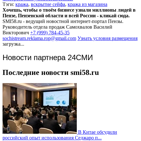
Тэги:
кража
,
вскрытие сейфа
,
кража из магазина
Хочешь, чтобы о твоём бизнесе узнали миллионы людей в
Пензе, Пензенской области и всей России - кликай сюда.
SMI58.ru - ведущий новостной интернет-портал Пензы.
Руководитель отдела продаж
Самохвалов Василий
Викторович
+7 (999) 784-45-35
sochistream.reklama.rop@gmail.com
Узнать условия размещения
загрузка...
Новости партнера 24СМИ
Последние новости smi58.ru
В Китае обсудили
российский опыт использования Седжаро п...