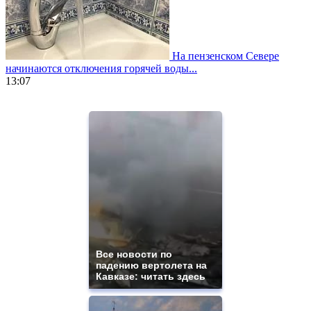
На пензенском Севере
начинаются отключения горячей воды...
13:07
https://www.vapesstores.fr/
meilleure
cigarette
electronique
best
quality
aaa
swiss
movement.
https://gradewatches.to/
mens
and
ladies
Все новости по
падению вертолета на
watches
Кавказе: читать здесь
for
sale.
https://www.replicasrelojes.to/