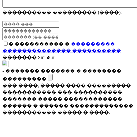
���������� ��������� (����):
+
� ���������� �
���������
�������������� ����������
������� Smi58.ru
- ������� ������� � ��������
���������
��� ����, ����� ���� ���������
����������� ��� ����������.
������� ����� ������������
������ � ������ �������������
����������� ����� � ����.