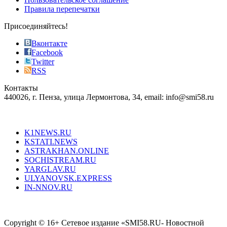
most
Правила перепечатки
effective
sophistication
Присоединяйтесь!
also
just
Вконтакте
the
Facebook
right
Twitter
blend
RSS
in
Контакты
creation
440026, г. Пенза, улица Лермонтова, 34, email: info@smi58.ru
completely
unique
Все порталы НМГ
dazzling
type.
K1NEWS.RU
reddit
KSTATI.NEWS
sevenfridayreplica.ru
ASTRAKHAN.ONLINE
sevenfriday
SOCHISTREAM.RU
outlet
YARGLAV.RU
is
ULYANOVSK.EXPRESS
the
IN-NNOV.RU
first
choice
Согласие на обработку персональных данных
Политика по
for
защите персональных данных
high-
Copyright © 16+ Сетевое издание «SMI58.RU- Новостной
end