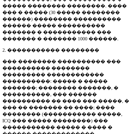
����� �������� ��������. ����
��� � ����� (
30 �����
��������
������) �������� ����������
������ ����� ����������
������� � ����������� ���
������� � �������
1000 ������
.
2. ����������� ��������
��� �������� ���������� ���
���������� ��������
��������� ������������
����������: ����� � �����
�������; �������� �������, �
����������, ��� ������
���������� �� ���� ��� �����, �
��� �� ������� �� ����; ����
�������� (����������� �����,
ICQ ��� ����� ��������) ���
����������� ����� � ���� �
������ �������������.