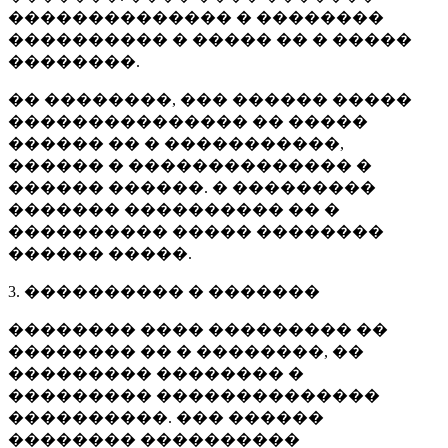
�������������� � ��������
���������� � ����� �� � �����
��������.
�� ��������, ��� ������ �����
��������������� �� �����
������ �� � �����������,
������ � �������������� �
������ ������. � ���������
������� ���������� �� �
���������� ����� ��������
������ �����.
3. ���������� � �������
�������� ���� ��������� ��
�������� �� � ��������, ��
��������� �������� �
��������� ��������������
����������. ��� ������
�������� ����������