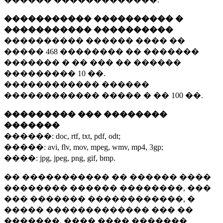
����������� ���������� �
����������� ����������
���������� ������ ���� ��
�����
468 ��������
�� �������
������� � �� ��� �� ������
���������
10 ��.
������������ ������
������������ ����� � ��
100 ��.
��������� ��� ��������
�������
������:
doc, rtf, txt, pdf, odt;
�����:
avi, flv, mov, mpeg, wmv, mp4, 3gp;
����:
jpg, jpeg, png, gif, bmp.
�� ����������� �� ������ ����
�������� ������ ��������, ���
��� ������� ������������, �
����� ������������� ��� ��
�������. ���� ���� �������