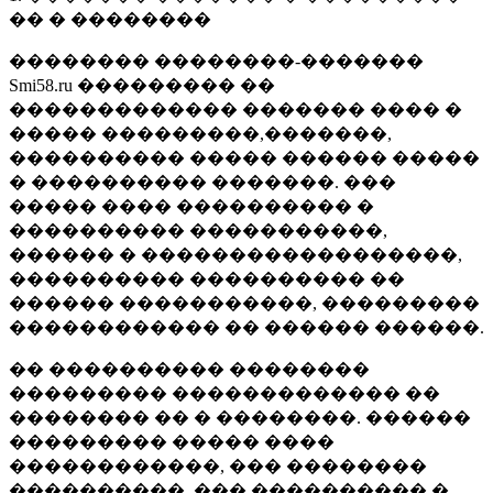
�� � ��������
�������� ��������-�������
Smi58.ru ��������� ��
������������� ������� ���� �
����� ���������,�������,
���������� ����� ������ �����
� ���������� �������. ���
����� ���� ���������� �
���������� �����������,
������ � ������������������,
���������� ���������� ��
������ �����������, ���������
������������ �� ������ ������.
�� ���������� ��������
��������� ������������� ��
�������� �� � ��������. ������
��������� ����� ����
������������, ��� ��������
����������, ��� ���������� �