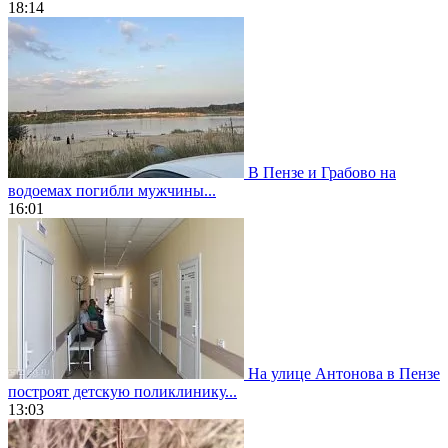
18:14
В Пензе и Грабово на
водоемах погибли мужчины...
16:01
На улице Антонова в Пензе
построят детскую поликлинику...
13:03