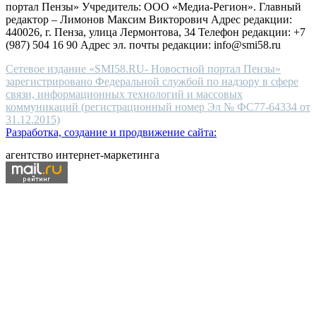
портал Пензы» Учредитель: ООО «Медиа-Регион». Главный
people.
редактор – Лимонов Максим Викторович Адрес редакции:
440026, г. Пенза, улица Лермонтова, 34 Телефон редакции: +7
(987) 504 16 90 Адрес эл. почты редакции: info@smi58.ru
Сетевое издание «SMI58.RU- Новостной портал Пензы»
зарегистрировано Федеральной службой по надзору в сфере
связи, информационных технологий и массовых
коммуникаций (регистрационный номер Эл № ФС77-64334 от
31.12.2015)
Разработка, создание и продвижение сайта:
агентство интернет-маркетинга