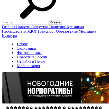
Главная
Новости
Общество
Политика
Криминал
Происшествия
ЖКХ
Транспорт
Образование
Медицина
Культура
Спорт
Экономика
Фоторепортаж
Новости в России
Стройка в Пензе
Мобилизация
1. ������� ������� � ���������