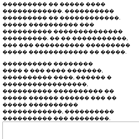
��������� �� ����� ����
������������. ����������
��������� �� ������������.
����� ���������� ���
���������� ��������������
���������. �� �� �����������,
��� ��� ���������� ���������
����� ������������ �� �����.
���������� ��������
���� � ��� ���� �������,
���������� ����, ������ �
�����������������,
���������� ���������� ��
����� ������ ������ ��� ��
����� ����������
������������, ����������
���������� ��� ��������.