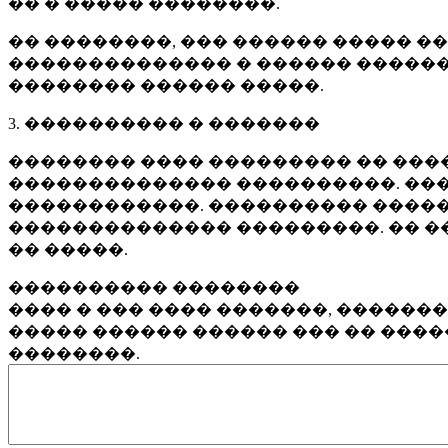
�� � ����� ��������.
�� ��������, ��� ������ ����� �
�������������� � ������ ������
�������� ������ �����.
3. ���������� � �������
�������� ���� ��������� �� ����
�������������� ����������. ���
������������. ���������� �����
�������������� ���������. �� �
�� �����.
���������� ��������
���� � ��� ���� �������, ������
����� ������ ������ ��� �� ���
��������.