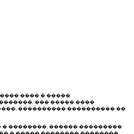
����� ���� � �����
�������. ��� ����� ����
���, ���������� ���������� ��
 � ��������. ������ ���������
�� � ����� �������� ��������.