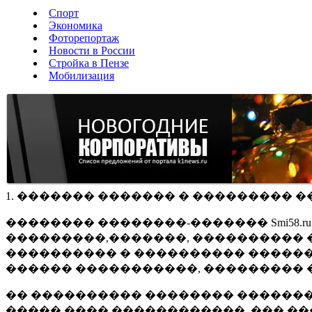
Спорт
Экономика
Фоторепортаж
Новости в России
Стройка в Пензе
Мобилизация
1. ������� ������� � ��������� �
�������� ��������-������� Smi58.
���������,�������, ���������� �
���������� � ���������� ������
������ �����������, ��������� 
�� ���������� �������� �������
����� ���� ������������, ��� ��