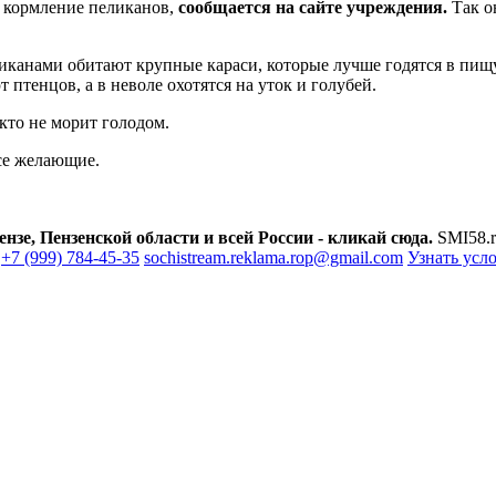
 кормление пеликанов,
сообщается на сайте учреждения.
Так о
иканами обитают крупные караси, которые лучше годятся в пищу
птенцов, а в неволе охотятся на уток и голубей.
кто не морит голодом.
все желающие.
зе, Пензенской области и всей России - кликай сюда.
SMI58.r
+7 (999) 784-45-35
sochistream.reklama.rop@gmail.com
Узнать усл