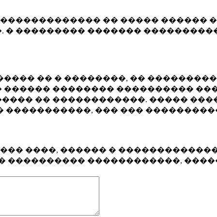
�������������� �� ����� ������ �
. � ��������� ������� ����������
���� �� � ��������, �� ��������
 ������ �������� ���������� ���
���� �� ������������. ����� ���
� �����������, ��� ��� ��������
���� ����, ������ � ������������
�� ���������� ������������, ���