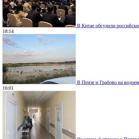
В Китае обсудили российски
18:14
В Пензе и Грабово на водое
16:01