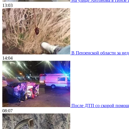
На улице Антонова в Пензе 
13:03
В Пензенской области за нед
14:04
После ДТП со скорой помощью
08:07