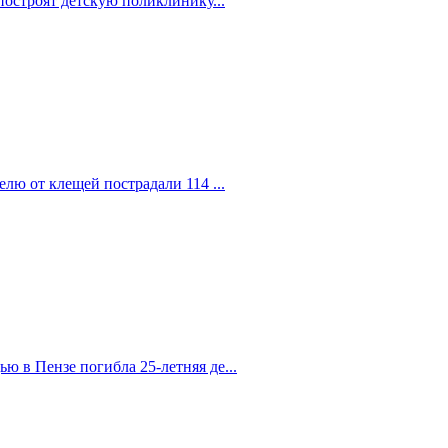
построят детскую поликлинику...
елю от клещей пострадали 114 ...
 в Пензе погибла 25-летняя де...