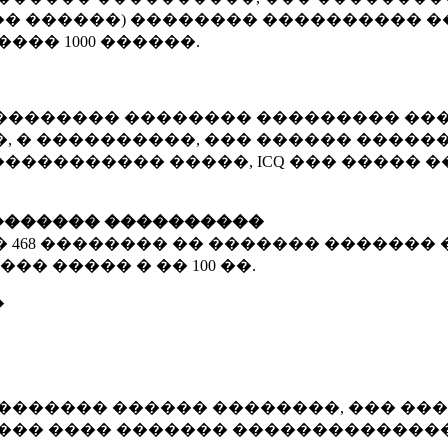
� ������) �������� ���������� �
�����
1000 ������
.
�������� �������� ��������� ���
 � ����������, ��� ������ �������
����������� �����, ICQ ��� �����
������� ����������
�
468 ��������
�� ������� ������� 
��� ����� � ��
100 ��.
�
������� ������ ��������, ��� ���
���� ���� ������� ��������������