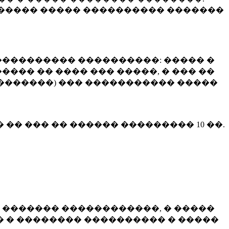
����� ����� ���������� �������
��������� ����������: ����� �
��� �� ���� ��� �����, � ��� ��
 ��������) ��� ����������� �����
� �� ��� �� ������ ���������
10 ��.
 ������� ������������, � �����
 � �������� ���������� � �����