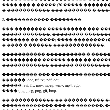
���� ��� � ����� (
30 �����
�������
� ����������� ��� ������� � ��
2. ����������� ��������
��� �������� ���������� ��� ��
����� �������; �������� �������,
������� �� ����; ���� �������� (
� ���� � ������ �������������.
����������� ���������� � ����
���������� ������ ���� �� ����
������������ ������ ���������
��������� ��� �������� ������
������:
doc, rtf, txt, pdf, odt;
�����:
avi, flv, mov, mpeg, wmv, mp4, 3gp;
����:
jpg, jpeg, png, gif, bmp.
�� ����������� �� ������ ���� �
������������� ��� �� �������. 