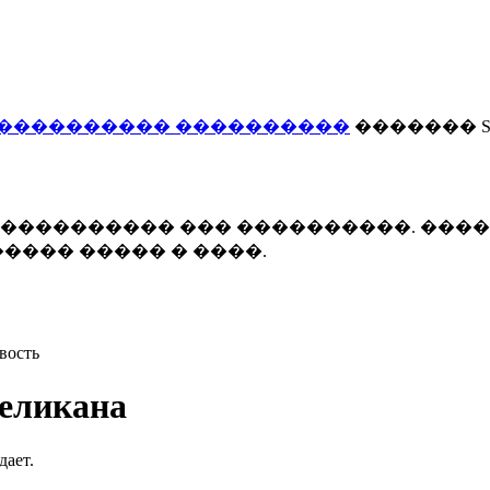
���������� ����������
������� Smi
 ����������� ��� ����������. ���
���� ����� � ����.
вость
пеликана
дает.