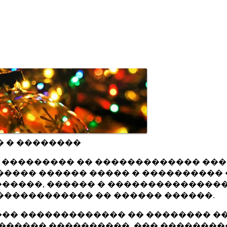
� � ��������
ru ��������� �� ������������� ��
���� ������ ����� � ���������� 
�����, ������ � ���������������
������������ �� ������ ������.
�� ������������� �� �������� ��
������ ����������, ��� ��������