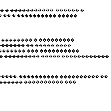
� � �����������, ������ �
 �� � ���������� �����
� �������� � ���������
������ �� ����� ����
������� ��� ����������
�� ��������� ����� ������������
�����, ���������� ���������� ��
������� ���������� ���