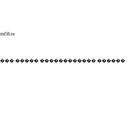
58.ru
���� ����� ������������ ������