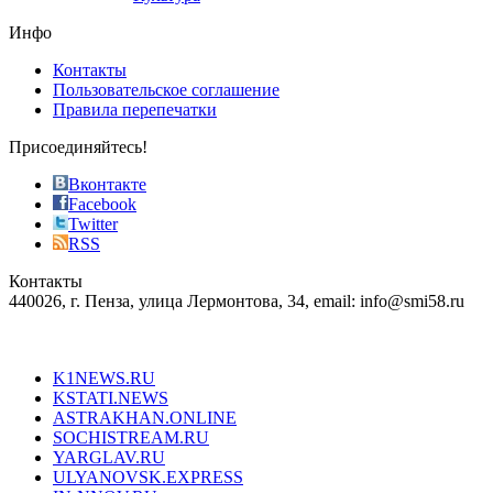
on
the
Инфо
pursuit
of
Контакты
the
Пользовательское соглашение
most
Правила перепечатки
effective
sophistication
Присоединяйтесь!
also
just
Вконтакте
the
Facebook
right
Twitter
blend
RSS
in
Контакты
creation
440026, г. Пенза, улица Лермонтова, 34, email: info@smi58.ru
completely
unique
Все порталы НМГ
dazzling
type.
K1NEWS.RU
reddit
KSTATI.NEWS
sevenfridayreplica.ru
ASTRAKHAN.ONLINE
sevenfriday
SOCHISTREAM.RU
outlet
YARGLAV.RU
is
ULYANOVSK.EXPRESS
the