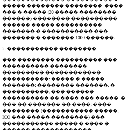
����� �������� ��������. ����
��� � ����� (
30 �����
��������
������) �������� ����������
������ ����� ����������
������� � ����������� ���
������� � �������
1000 ������
.
2. ����������� ��������
��� �������� ���������� ���
���������� ��������
��������� ������������
����������: ����� � �����
�������; �������� �������, �
����������, ��� ������
���������� �� ���� ��� �����, �
��� �� ������� �� ����; ����
�������� (����������� �����,
ICQ ��� ����� ��������) ���
����������� ����� � ���� �
������ �������������.