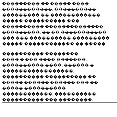
��������� �� ����� ����
������������. ����������
��������� �� ������������.
����� ���������� ���
���������� ��������������
���������. �� �� �����������,
��� ��� ���������� ���������
����� ������������ �� �����.
���������� ��������
���� � ��� ���� �������,
���������� ����, ������ �
�����������������,
���������� ���������� ��
����� ������ ������ ��� ��
����� ����������
������������, ����������
���������� ��� ��������.