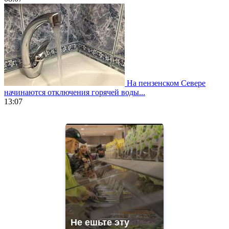
На пензенском Севере
начинаются отключения горячей воды...
13:07
https://www.vapesstores.fr/
meilleure
cigarette
electronique
best
quality
aaa
swiss
movement.
https://gradewatches.to/
mens
and
Не ешьте эту