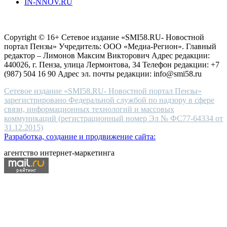
IN-NNOV.RU
first
choice
Согласие на обработку персональных данных
Политика по
for
защите персональных данных
high-
Copyright © 16+ Сетевое издание «SMI58.RU- Новостной
end
портал Пензы» Учредитель: ООО «Медиа-Регион». Главный
people.
редактор – Лимонов Максим Викторович Адрес редакции:
440026, г. Пенза, улица Лермонтова, 34 Телефон редакции: +7
(987) 504 16 90 Адрес эл. почты редакции: info@smi58.ru
Сетевое издание «SMI58.RU- Новостной портал Пензы»
зарегистрировано Федеральной службой по надзору в сфере
связи, информационных технологий и массовых
коммуникаций (регистрационный номер Эл № ФС77-64334 от
31.12.2015)
Разработка, создание и продвижение сайта:
агентство интернет-маркетинга