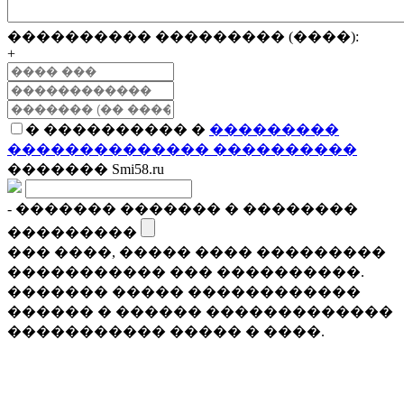
���������� ��������� (����):
+
� ���������� �
���������
�������������� ����������
������� Smi58.ru
- ������� ������� � ��������
���������
��� ����, ����� ���� ���������
����������� ��� ����������.
������� ����� ������������
������ � ������ �������������
����������� ����� � ����.