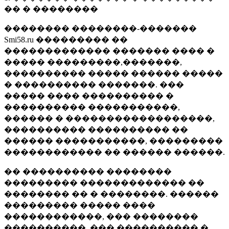
�� � ��������
�������� ��������-�������
Smi58.ru ��������� ��
������������� ������� ���� �
����� ���������,�������,
���������� ����� ������ �����
� ���������� �������. ���
����� ���� ���������� �
���������� �����������,
������ � ������������������,
���������� ���������� ��
������ �����������, ���������
������������ �� ������ ������.
�� ���������� ��������
��������� ������������� ��
�������� �� � ��������. ������
��������� ����� ����
������������, ��� ��������
����������, ��� ���������� �