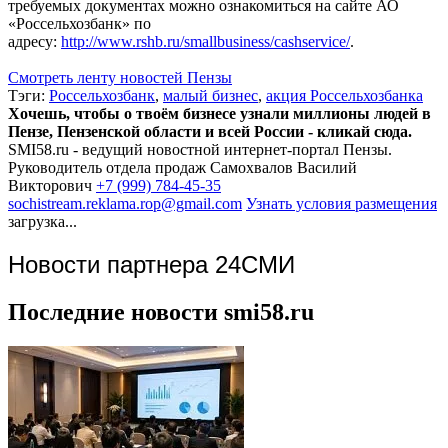
требуемых документах можно ознакомиться на сайте АО
«Россельхозбанк» по
адресу:
http://www.rshb.ru/smallbusiness/cashservice/
.
Смотреть ленту новостей Пензы
Тэги:
Россельхозбанк
,
малый бизнес
,
акция Россельхозбанка
Хочешь, чтобы о твоём бизнесе узнали миллионы людей в
Пензе, Пензенской области и всей России - кликай сюда.
SMI58.ru - ведущий новостной интернет-портал Пензы.
Руководитель отдела продаж
Самохвалов Василий
Викторович
+7 (999) 784-45-35
sochistream.reklama.rop@gmail.com
Узнать условия размещения
загрузка...
Новости партнера 24СМИ
Последние новости smi58.ru