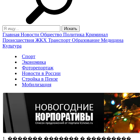
Главная
Новости
Общество
Политика
Криминал
Происшествия
ЖКХ
Транспорт
Образование
Медицина
Культура
Спорт
Экономика
Фоторепортаж
Новости в России
Стройка в Пензе
Мобилизация
1. ������� ������� � ���������