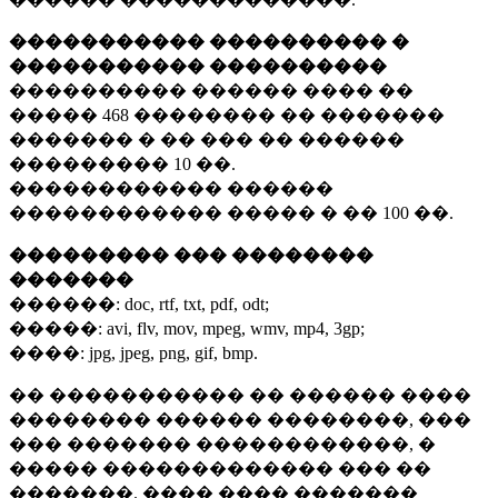
����������� ���������� �
����������� ����������
���������� ������ ���� ��
�����
468 ��������
�� �������
������� � �� ��� �� ������
���������
10 ��.
������������ ������
������������ ����� � ��
100 ��.
��������� ��� ��������
�������
������:
doc, rtf, txt, pdf, odt;
�����:
avi, flv, mov, mpeg, wmv, mp4, 3gp;
����:
jpg, jpeg, png, gif, bmp.
�� ����������� �� ������ ����
�������� ������ ��������, ���
��� ������� ������������, �
����� ������������� ��� ��
�������. ���� ���� �������