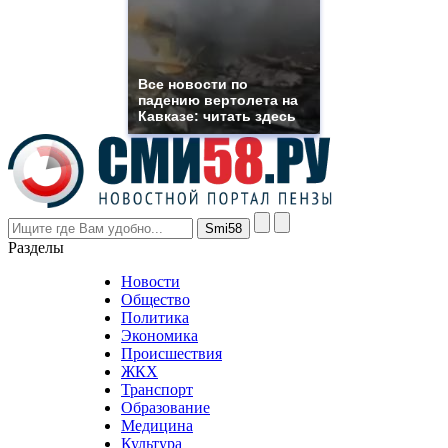
need.
replica
franck
muller
rolex
Все новости по
even
падению вертолета на
though
Кавказе: читать здесь
the
prices
are
higher
however
visitors
nevertheless
Разделы
believe
that
Новости
good
Общество
value.
Политика
who
Экономика
sells
Происшествия
the
ЖКХ
best
Транспорт
phyrevape.com
Образование
vape
Медицина
store
Культура