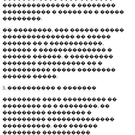
�������������� � ��������
���������� � ����� �� � �����
��������.
�� ��������, ��� ������ �����
��������������� �� �����
������ �� � �����������,
������ � �������������� �
������ ������. � ���������
������� ���������� �� �
���������� ����� ��������
������ �����.
3. ���������� � �������
�������� ���� ��������� ��
�������� �� � ��������, ��
��������� �������� �
��������� ��������������
����������. ��� ������
�������� ����������