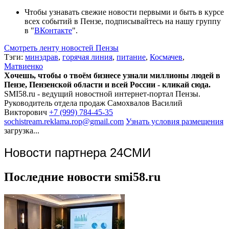
Чтобы узнавать свежие новости первыми и быть в курсе
всех событий в Пензе, подписывайтесь на нашу группу
в "
ВКонтакте
".
Смотреть ленту новостей Пензы
Тэги:
минздрав
,
горячая линия
,
питание
,
Космачев
,
Матвиенко
Хочешь, чтобы о твоём бизнесе узнали миллионы людей в
Пензе, Пензенской области и всей России - кликай сюда.
SMI58.ru - ведущий новостной интернет-портал Пензы.
Руководитель отдела продаж
Самохвалов Василий
Викторович
+7 (999) 784-45-35
sochistream.reklama.rop@gmail.com
Узнать условия размещения
загрузка...
Новости партнера 24СМИ
Последние новости smi58.ru