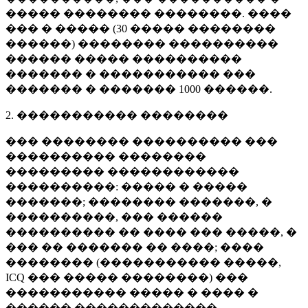
����� �������� ��������. ����
��� � ����� (
30 �����
��������
������) �������� ����������
������ ����� ����������
������� � ����������� ���
������� � �������
1000 ������
.
2. ����������� ��������
��� �������� ���������� ���
���������� ��������
��������� ������������
����������: ����� � �����
�������; �������� �������, �
����������, ��� ������
���������� �� ���� ��� �����, �
��� �� ������� �� ����; ����
�������� (����������� �����,
ICQ ��� ����� ��������) ���
����������� ����� � ���� �
������ �������������.