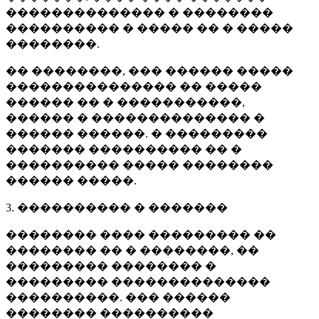
�������������� � ��������
���������� � ����� �� � �����
��������.
�� ��������, ��� ������ �����
��������������� �� �����
������ �� � �����������,
������ � �������������� �
������ ������. � ���������
������� ���������� �� �
���������� ����� ��������
������ �����.
3. ���������� � �������
�������� ���� ��������� ��
�������� �� � ��������, ��
��������� �������� �
��������� ��������������
����������. ��� ������
�������� ����������