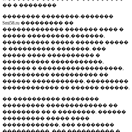
�� � ��������
�������� ��������-�������
Smi58.ru ��������� ��
������������� ������� ���� �
����� ���������,�������,
���������� ����� ������ �����
� ���������� �������. ���
����� ���� ���������� �
���������� �����������,
������ � ������������������,
���������� ���������� ��
������ �����������, ���������
������������ �� ������ ������.
�� ���������� ��������
��������� ������������� ��
�������� �� � ��������. ������
��������� ����� ����
������������, ��� ��������
����������, ��� ���������� �