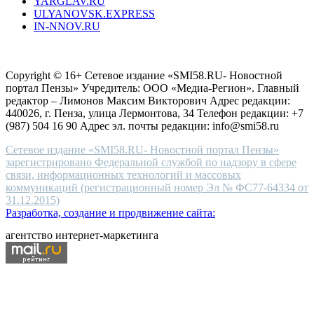
YARGLAV.RU
is
ULYANOVSK.EXPRESS
the
IN-NNOV.RU
first
choice
Согласие на обработку персональных данных
Политика по
for
защите персональных данных
high-
Copyright © 16+ Сетевое издание «SMI58.RU- Новостной
end
портал Пензы» Учредитель: ООО «Медиа-Регион». Главный
people.
редактор – Лимонов Максим Викторович Адрес редакции:
440026, г. Пенза, улица Лермонтова, 34 Телефон редакции: +7
(987) 504 16 90 Адрес эл. почты редакции: info@smi58.ru
Сетевое издание «SMI58.RU- Новостной портал Пензы»
зарегистрировано Федеральной службой по надзору в сфере
связи, информационных технологий и массовых
коммуникаций (регистрационный номер Эл № ФС77-64334 от
31.12.2015)
Разработка, создание и продвижение сайта:
агентство интернет-маркетинга