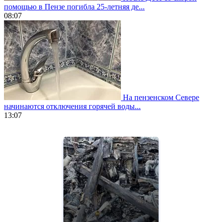
помощью в Пензе погибла 25-летняя де...
08:07
На пензенском Севере
начинаются отключения горячей воды...
13:07
https://www.vapesstores.fr/
meilleure
cigarette
electronique
best
quality
aaa
swiss
movement.
https://gradewatches.to/
mens