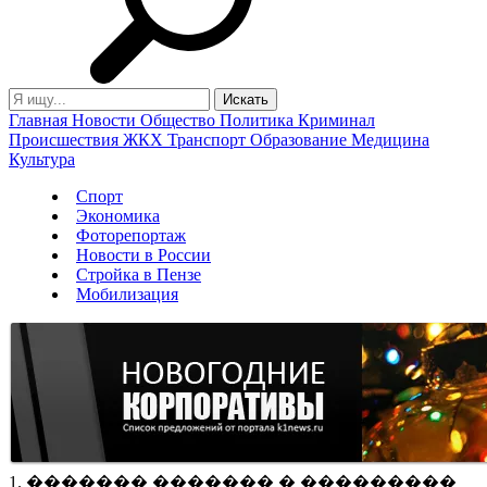
Главная
Новости
Общество
Политика
Криминал
Происшествия
ЖКХ
Транспорт
Образование
Медицина
Культура
Спорт
Экономика
Фоторепортаж
Новости в России
Стройка в Пензе
Мобилизация
1. ������� ������� � ���������