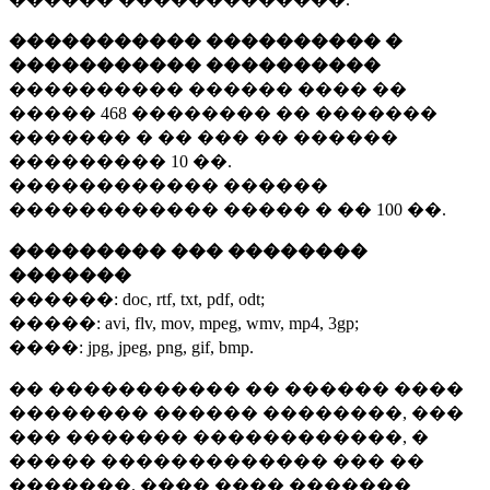
����������� ���������� �
����������� ����������
���������� ������ ���� ��
�����
468 ��������
�� �������
������� � �� ��� �� ������
���������
10 ��.
������������ ������
������������ ����� � ��
100 ��.
��������� ��� ��������
�������
������:
doc, rtf, txt, pdf, odt;
�����:
avi, flv, mov, mpeg, wmv, mp4, 3gp;
����:
jpg, jpeg, png, gif, bmp.
�� ����������� �� ������ ����
�������� ������ ��������, ���
��� ������� ������������, �
����� ������������� ��� ��
�������. ���� ���� �������