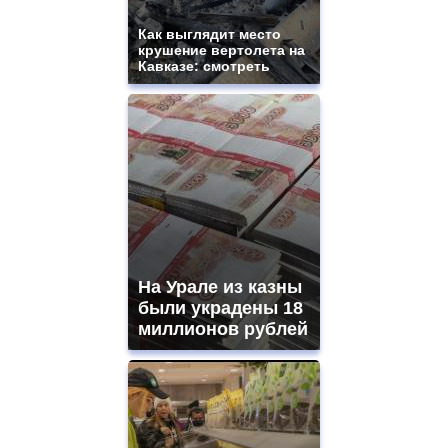
and
ladies
Как выглядит место
крушение вертолета на
watches
Кавказе: смотреть
for
sale.
https://www.replicasrelojes.to/
mens
and
ladies
watches
for
sale.
best
vape
shops
На Урале из казны
site.
offer
были украдены 18
all
миллионов рублей
kinds
of
high
quality
https://www.phoenix-
suns.ru/