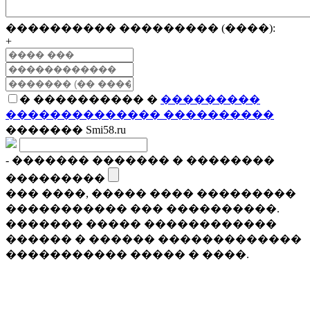
���������� ��������� (����):
+
� ���������� �
���������
�������������� ����������
������� Smi58.ru
- ������� ������� � ��������
���������
��� ����, ����� ���� ���������
����������� ��� ����������.
������� ����� ������������
������ � ������ �������������
����������� ����� � ����.