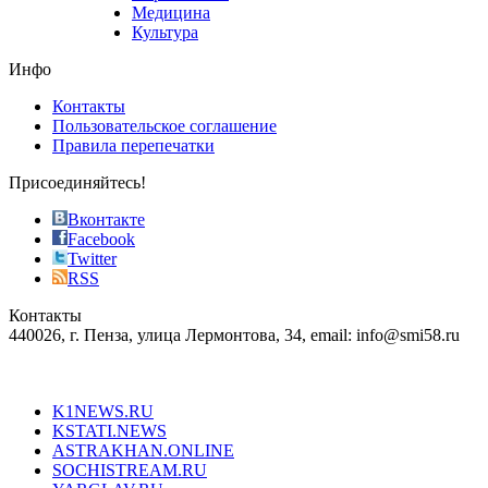
vape
Медицина
store
Культура
on
the
Инфо
pursuit
of
Контакты
the
Пользовательское соглашение
most
Правила перепечатки
effective
sophistication
Присоединяйтесь!
also
just
Вконтакте
the
Facebook
right
Twitter
blend
RSS
in
Контакты
creation
440026, г. Пенза, улица Лермонтова, 34, email: info@smi58.ru
completely
unique
Все порталы НМГ
dazzling
type.
K1NEWS.RU
reddit
KSTATI.NEWS
sevenfridayreplica.ru
ASTRAKHAN.ONLINE
sevenfriday
SOCHISTREAM.RU
outlet