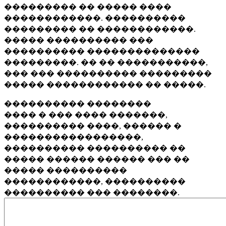
��������� �� ����� ����
������������. ����������
��������� �� ������������.
����� ���������� ���
���������� ��������������
���������. �� �� �����������,
��� ��� ���������� ���������
����� ������������ �� �����.
���������� ��������
���� � ��� ���� �������,
���������� ����, ������ �
�����������������,
���������� ���������� ��
����� ������ ������ ��� ��
����� ����������
������������, ����������
���������� ��� ��������.