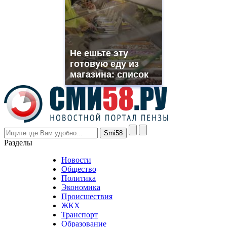
which
you
need.
replica
franck
muller
Не ешьте эту
rolex
готовую еду из
even
though
магазина: список
the
prices
are
higher
however
visitors
nevertheless
Разделы
believe
that
Новости
good
Общество
value.
Политика
who
Экономика
sells
Происшествия
the
ЖКХ
best
Транспорт
phyrevape.com
Образование