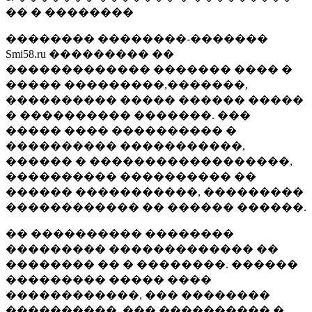
�� � ��������
�������� ��������-�������
Smi58.ru ��������� ��
������������� ������� ���� �
����� ���������,�������,
���������� ����� ������ �����
� ���������� �������. ���
����� ���� ���������� �
���������� �����������,
������ � ������������������,
���������� ���������� ��
������ �����������, ���������
������������ �� ������ ������.
�� ���������� ��������
��������� ������������� ��
�������� �� � ��������. ������
��������� ����� ����
������������, ��� ��������
����������, ��� ���������� �