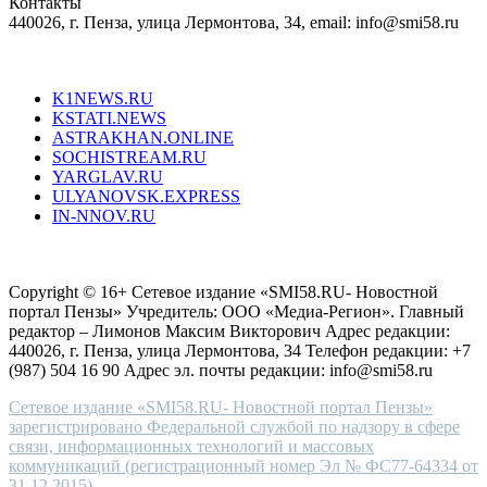
Контакты
creation
440026, г. Пенза, улица Лермонтова, 34, email: info@smi58.ru
completely
unique
Все порталы НМГ
dazzling
type.
K1NEWS.RU
reddit
KSTATI.NEWS
sevenfridayreplica.ru
ASTRAKHAN.ONLINE
sevenfriday
SOCHISTREAM.RU
outlet
YARGLAV.RU
is
ULYANOVSK.EXPRESS
the
IN-NNOV.RU
first
choice
Согласие на обработку персональных данных
Политика по
for
защите персональных данных
high-
Copyright © 16+ Сетевое издание «SMI58.RU- Новостной
end
портал Пензы» Учредитель: ООО «Медиа-Регион». Главный
people.
редактор – Лимонов Максим Викторович Адрес редакции:
440026, г. Пенза, улица Лермонтова, 34 Телефон редакции: +7
(987) 504 16 90 Адрес эл. почты редакции: info@smi58.ru
Сетевое издание «SMI58.RU- Новостной портал Пензы»
зарегистрировано Федеральной службой по надзору в сфере
связи, информационных технологий и массовых
коммуникаций (регистрационный номер Эл № ФС77-64334 от
31.12.2015)