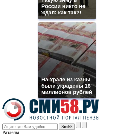
offer
России никто не
all
ждал: как так?!
kinds
of
high
quality
https://www.phoenix-
suns.ru/
which
you
need.
replica
franck
muller
На Урале из казны
rolex
были украдены 18
even
though
миллионов рублей
the
prices
are
higher
however
visitors
nevertheless
Разделы