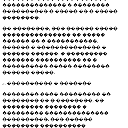
�������������� � ��������
���������� � ����� �� � �����
��������.
�� ��������, ��� ������ �����
��������������� �� �����
������ �� � �����������,
������ � �������������� �
������ ������. � ���������
������� ���������� �� �
���������� ����� ��������
������ �����.
3. ���������� � �������
�������� ���� ��������� ��
�������� �� � ��������, ��
��������� �������� �
��������� ��������������
����������. ��� ������
�������� ����������