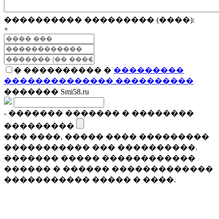
���������� ��������� (����):
+
� ���������� �
���������
�������������� ����������
������� Smi58.ru
- ������� ������� � ��������
���������
��� ����, ����� ���� ���������
����������� ��� ����������.
������� ����� ������������
������ � ������ �������������
����������� ����� � ����.