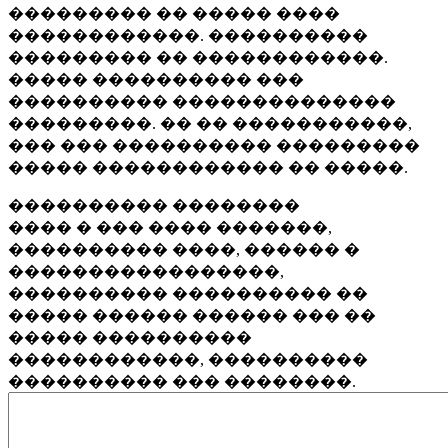
��������� �� ����� ����
������������. ����������
��������� �� ������������.
����� ���������� ���
���������� ��������������
���������. �� �� �����������,
��� ��� ���������� ���������
����� ������������ �� �����.
���������� ��������
���� � ��� ���� �������,
���������� ����, ������ �
�����������������,
���������� ���������� ��
����� ������ ������ ��� ��
����� ����������
������������, ����������
���������� ��� ��������.