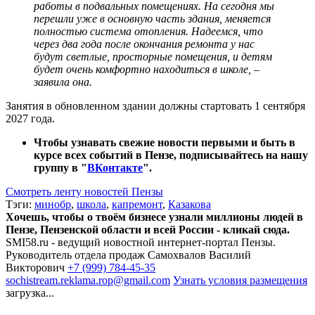
работы в подвальных помещениях. На сегодня мы
перешли уже в основную часть здания, меняется
полностью система отопления. Надеемся, что
через два года после окончания ремонта у нас
будут светлые, просторные помещения, и детям
будет очень комфортно находиться в школе, –
заявила она.
Занятия в обновленном здании должны стартовать 1 сентября
2027 года.
Чтобы узнавать свежие новости первыми и быть в
курсе всех событий в Пензе, подписывайтесь на нашу
группу в "
ВКонтакте
".
Смотреть ленту новостей Пензы
Тэги:
минобр
,
школа
,
капремонт
,
Казакова
Хочешь, чтобы о твоём бизнесе узнали миллионы людей в
Пензе, Пензенской области и всей России - кликай сюда.
SMI58.ru - ведущий новостной интернет-портал Пензы.
Руководитель отдела продаж
Самохвалов Василий
Викторович
+7 (999) 784-45-35
sochistream.reklama.rop@gmail.com
Узнать условия размещения
загрузка...