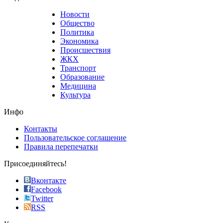
believe
that
Новости
good
Общество
value.
Политика
who
Экономика
sells
Происшествия
the
ЖКХ
best
Транспорт
phyrevape.com
Образование
vape
Медицина
store
Культура
on
the
Инфо
pursuit
of
Контакты
the
Пользовательское соглашение
most
Правила перепечатки
effective
sophistication
Присоединяйтесь!
also
just
Вконтакте
the
Facebook
right
Twitter
blend
RSS
in