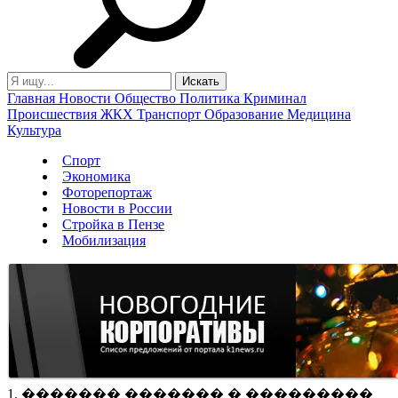
Главная
Новости
Общество
Политика
Криминал
Происшествия
ЖКХ
Транспорт
Образование
Медицина
Культура
Спорт
Экономика
Фоторепортаж
Новости в России
Стройка в Пензе
Мобилизация
1. ������� ������� � ���������