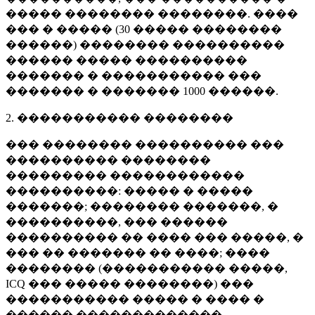
����� �������� ��������. ����
��� � ����� (
30 �����
��������
������) �������� ����������
������ ����� ����������
������� � ����������� ���
������� � �������
1000 ������
.
2. ����������� ��������
��� �������� ���������� ���
���������� ��������
��������� ������������
����������: ����� � �����
�������; �������� �������, �
����������, ��� ������
���������� �� ���� ��� �����, �
��� �� ������� �� ����; ����
�������� (����������� �����,
ICQ ��� ����� ��������) ���
����������� ����� � ���� �
������ �������������.