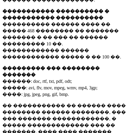
����������� ���������� �
����������� ����������
���������� ������ ���� ��
�����
468 ��������
�� �������
������� � �� ��� �� ������
���������
10 ��.
������������ ������
������������ ����� � ��
100 ��.
��������� ��� ��������
�������
������:
doc, rtf, txt, pdf, odt;
�����:
avi, flv, mov, mpeg, wmv, mp4, 3gp;
����:
jpg, jpeg, png, gif, bmp.
�� ����������� �� ������ ����
�������� ������ ��������, ���
��� ������� ������������, �
����� ������������� ��� ��
�������. ���� ���� �������