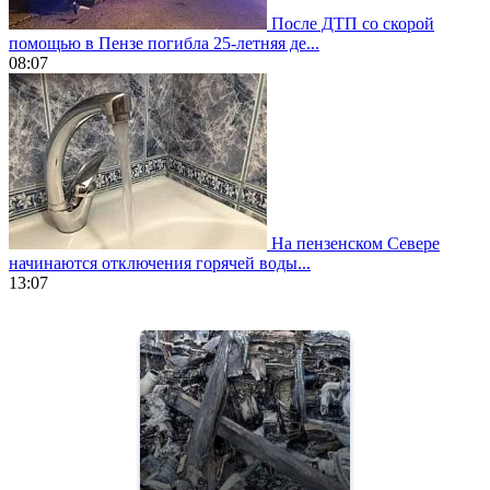
После ДТП со скорой
помощью в Пензе погибла 25-летняя де...
08:07
На пензенском Севере
начинаются отключения горячей воды...
13:07
https://www.vapesstores.fr/
meilleure
cigarette
electronique
best
quality
aaa
swiss
movement.