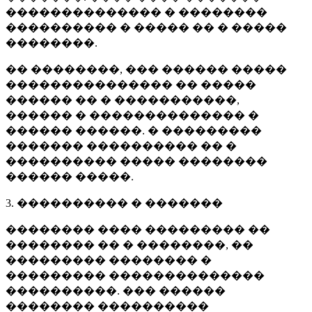
�������������� � ��������
���������� � ����� �� � �����
��������.
�� ��������, ��� ������ �����
��������������� �� �����
������ �� � �����������,
������ � �������������� �
������ ������. � ���������
������� ���������� �� �
���������� ����� ��������
������ �����.
3. ���������� � �������
�������� ���� ��������� ��
�������� �� � ��������, ��
��������� �������� �
��������� ��������������
����������. ��� ������
�������� ����������