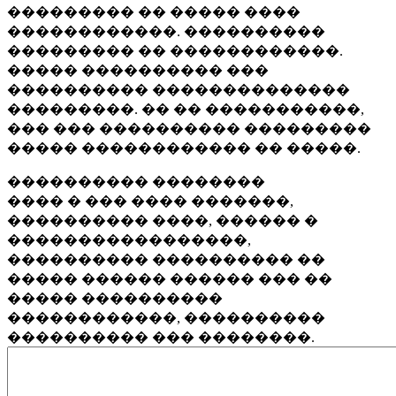
��������� �� ����� ����
������������. ����������
��������� �� ������������.
����� ���������� ���
���������� ��������������
���������. �� �� �����������,
��� ��� ���������� ���������
����� ������������ �� �����.
���������� ��������
���� � ��� ���� �������,
���������� ����, ������ �
�����������������,
���������� ���������� ��
����� ������ ������ ��� ��
����� ����������
������������, ����������
���������� ��� ��������.