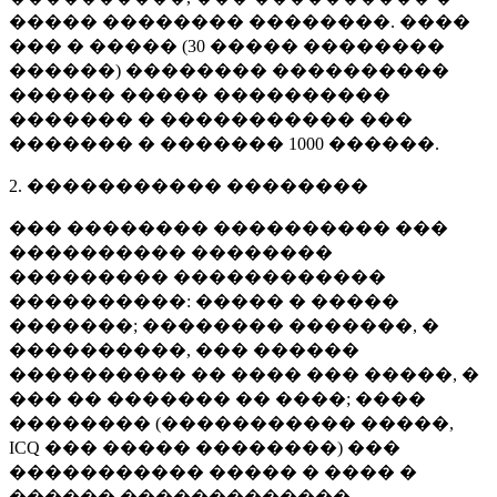
����� �������� ��������. ����
��� � ����� (
30 �����
��������
������) �������� ����������
������ ����� ����������
������� � ����������� ���
������� � �������
1000 ������
.
2. ����������� ��������
��� �������� ���������� ���
���������� ��������
��������� ������������
����������: ����� � �����
�������; �������� �������, �
����������, ��� ������
���������� �� ���� ��� �����, �
��� �� ������� �� ����; ����
�������� (����������� �����,
ICQ ��� ����� ��������) ���
����������� ����� � ���� �
������ �������������.