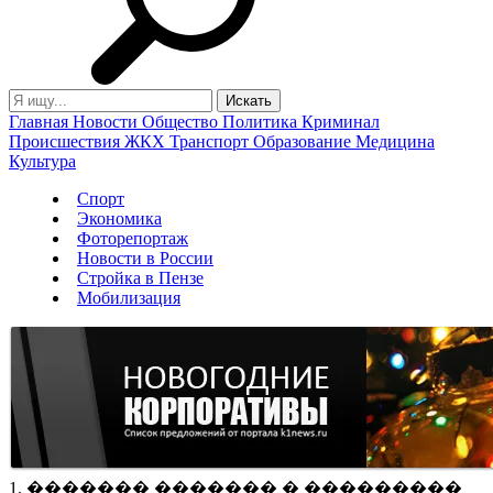
Главная
Новости
Общество
Политика
Криминал
Происшествия
ЖКХ
Транспорт
Образование
Медицина
Культура
Спорт
Экономика
Фоторепортаж
Новости в России
Стройка в Пензе
Мобилизация
1. ������� ������� � ���������