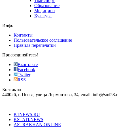
Транспорт
phyrevape.com
Образование
vape
Медицина
store
Культура
on
the
Инфо
pursuit
of
Контакты
the
Пользовательское соглашение
most
Правила перепечатки
effective
sophistication
Присоединяйтесь!
also
just
Вконтакте
the
Facebook
right
Twitter
blend
RSS
in
Контакты
creation
440026, г. Пенза, улица Лермонтова, 34, email: info@smi58.ru
completely
unique
Все порталы НМГ
dazzling
type.
K1NEWS.RU
reddit
KSTATI.NEWS
sevenfridayreplica.ru
ASTRAKHAN.ONLINE
sevenfriday