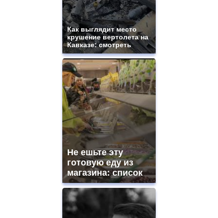
https://gradewatches.to/
mens
and
ladies
Как выглядит место
крушение вертолета на
watches
Кавказе: смотреть
for
sale.
https://www.replicasrelojes.to/
mens
and
ladies
watches
for
sale.
best
vape
shops
Не ешьте эту
site.
offer
готовую еду из
all
магазина: список
kinds
of
high
quality
https://www.phoenix-