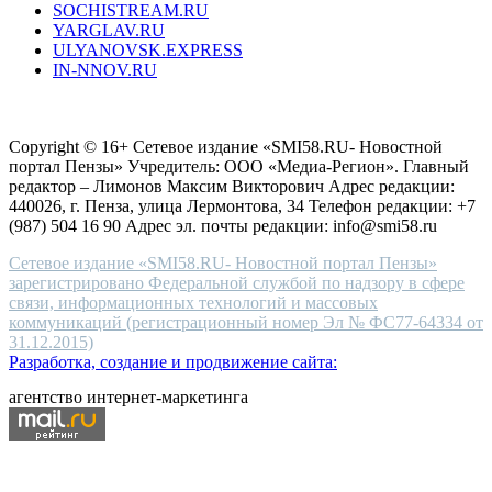
SOCHISTREAM.RU
outlet
YARGLAV.RU
is
ULYANOVSK.EXPRESS
the
IN-NNOV.RU
first
choice
Согласие на обработку персональных данных
Политика по
for
защите персональных данных
high-
Copyright © 16+ Сетевое издание «SMI58.RU- Новостной
end
портал Пензы» Учредитель: ООО «Медиа-Регион». Главный
people.
редактор – Лимонов Максим Викторович Адрес редакции:
440026, г. Пенза, улица Лермонтова, 34 Телефон редакции: +7
(987) 504 16 90 Адрес эл. почты редакции: info@smi58.ru
Сетевое издание «SMI58.RU- Новостной портал Пензы»
зарегистрировано Федеральной службой по надзору в сфере
связи, информационных технологий и массовых
коммуникаций (регистрационный номер Эл № ФС77-64334 от
31.12.2015)
Разработка, создание и продвижение сайта:
агентство интернет-маркетинга