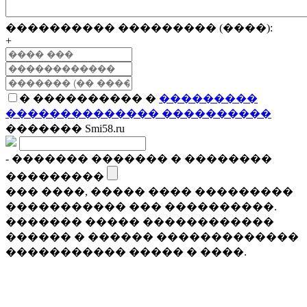
���������� ��������� (����):
+
� ���������� �
���������
�������������� ����������
������� Smi58.ru
- ������� ������� � ��������
���������
��� ����, ����� ���� ���������
����������� ��� ����������.
������� ����� ������������
������ � ������ �������������
����������� ����� � ����.