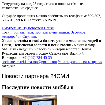
Темуржону на вид 23 года, глаза и волосы тёмные,
телосложение среднее.
О судьбе пропавших можно сообщать по телефонам: 599-302,
599-316, 599-319,а также 72-29-19
Смотреть ленту новостей Пензы
Тэги:
пропала пара
,
пропали купальщики
,
Засечное
,
микрорайон Спутник
Хочешь, чтобы о твоём бизнесе узнали миллионы людей в
Пензе, Пензенской области и всей России - кликай сюда.
SMI58.ru - ведущий новостной интернет-портал Пензы.
Руководитель отдела продаж
Самохвалов Василий
Викторович
+7 (999) 784-45-35
sochistream.reklama.rop@gmail.com
Узнать условия размещения
загрузка...
Новости партнера 24СМИ
Последние новости smi58.ru