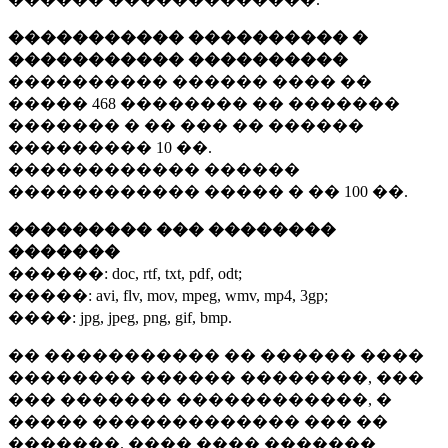
����������� ���������� �
����������� ����������
���������� ������ ���� ��
�����
468 ��������
�� �������
������� � �� ��� �� ������
���������
10 ��.
������������ ������
������������ ����� � ��
100 ��.
��������� ��� ��������
�������
������:
doc, rtf, txt, pdf, odt;
�����:
avi, flv, mov, mpeg, wmv, mp4, 3gp;
����:
jpg, jpeg, png, gif, bmp.
�� ����������� �� ������ ����
�������� ������ ��������, ���
��� ������� ������������, �
����� ������������� ��� ��
�������. ���� ���� �������