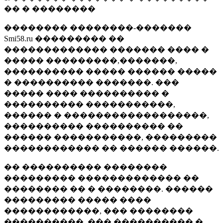
�� � ��������
�������� ��������-�������
Smi58.ru ��������� ��
������������� ������� ���� �
����� ���������,�������,
���������� ����� ������ �����
� ���������� �������. ���
����� ���� ���������� �
���������� �����������,
������ � ������������������,
���������� ���������� ��
������ �����������, ���������
������������ �� ������ ������.
�� ���������� ��������
��������� ������������� ��
�������� �� � ��������. ������
��������� ����� ����
������������, ��� ��������
����������, ��� ���������� �