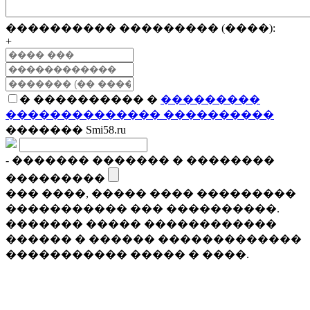
���������� ��������� (����):
+
� ���������� �
���������
�������������� ����������
������� Smi58.ru
- ������� ������� � ��������
���������
��� ����, ����� ���� ���������
����������� ��� ����������.
������� ����� ������������
������ � ������ �������������
����������� ����� � ����.