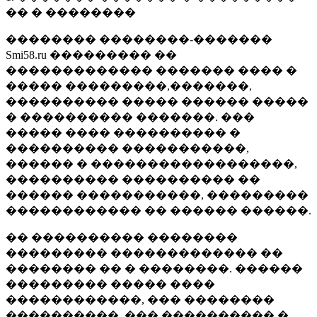
�� � ��������
�������� ��������-�������
Smi58.ru ��������� ��
������������� ������� ���� �
����� ���������,�������,
���������� ����� ������ �����
� ���������� �������. ���
����� ���� ���������� �
���������� �����������,
������ � ������������������,
���������� ���������� ��
������ �����������, ���������
������������ �� ������ ������.
�� ���������� ��������
��������� ������������� ��
�������� �� � ��������. ������
��������� ����� ����
������������, ��� ��������
����������, ��� ���������� �