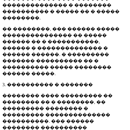
�������������� � ��������
���������� � ����� �� � �����
��������.
�� ��������, ��� ������ �����
��������������� �� �����
������ �� � �����������,
������ � �������������� �
������ ������. � ���������
������� ���������� �� �
���������� ����� ��������
������ �����.
3. ���������� � �������
�������� ���� ��������� ��
�������� �� � ��������, ��
��������� �������� �
��������� ��������������
����������. ��� ������
�������� ����������