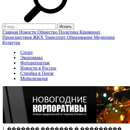
Главная
Новости
Общество
Политика
Криминал
Происшествия
ЖКХ
Транспорт
Образование
Медицина
Культура
Спорт
Экономика
Фоторепортаж
Новости в России
Стройка в Пензе
Мобилизация
1. ������� ������� � ���������