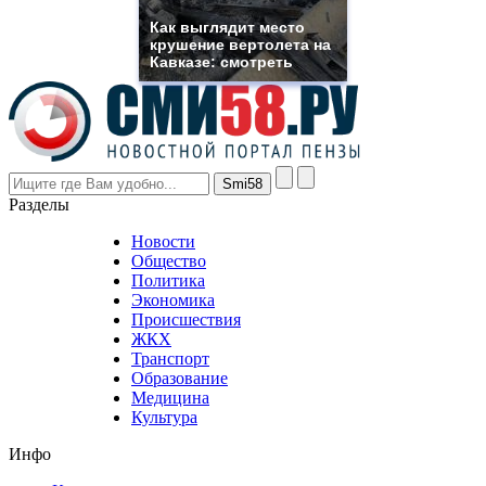
rolex
Как выглядит место
even
крушение вертолета на
though
Кавказе: смотреть
the
prices
are
higher
however
visitors
nevertheless
Разделы
believe
that
Новости
good
Общество
value.
Политика
who
Экономика
sells
Происшествия
the
ЖКХ
best
Транспорт
phyrevape.com
Образование
vape
Медицина
store
Культура
on
the
Инфо
pursuit
of