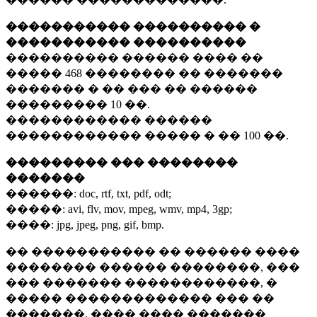
����������� ���������� �
����������� ����������
���������� ������ ���� ��
�����
468 ��������
�� �������
������� � �� ��� �� ������
���������
10 ��.
������������ ������
������������ ����� � ��
100 ��.
��������� ��� ��������
�������
������:
doc, rtf, txt, pdf, odt;
�����:
avi, flv, mov, mpeg, wmv, mp4, 3gp;
����:
jpg, jpeg, png, gif, bmp.
�� ����������� �� ������ ����
�������� ������ ��������, ���
��� ������� ������������, �
����� ������������� ��� ��
�������. ���� ���� �������