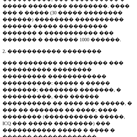
����� �������� ��������. ����
��� � ����� (
30 �����
��������
������) �������� ����������
������ ����� ����������
������� � ����������� ���
������� � �������
1000 ������
.
2. ����������� ��������
��� �������� ���������� ���
���������� ��������
��������� ������������
����������: ����� � �����
�������; �������� �������, �
����������, ��� ������
���������� �� ���� ��� �����, �
��� �� ������� �� ����; ����
�������� (����������� �����,
ICQ ��� ����� ��������) ���
����������� ����� � ���� �
������ �������������.