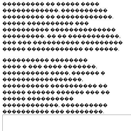
��������� �� ����� ����
������������. ����������
��������� �� ������������.
����� ���������� ���
���������� ��������������
���������. �� �� �����������,
��� ��� ���������� ���������
����� ������������ �� �����.
���������� ��������
���� � ��� ���� �������,
���������� ����, ������ �
�����������������,
���������� ���������� ��
����� ������ ������ ��� ��
����� ����������
������������, ����������
���������� ��� ��������.