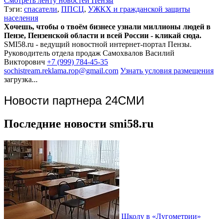
Смотреть ленту новостей Пензы
Тэги:
спасатели
,
ППСЦ
,
УЖКХ и гражданской защиты
населения
Хочешь, чтобы о твоём бизнесе узнали миллионы людей в
Пензе, Пензенской области и всей России - кликай сюда.
SMI58.ru - ведущий новостной интернет-портал Пензы.
Руководитель отдела продаж
Самохвалов Василий
Викторович
+7 (999) 784-45-35
sochistream.reklama.rop@gmail.com
Узнать условия размещения
загрузка...
Новости партнера 24СМИ
Последние новости smi58.ru
Школу в «Лугометрии»