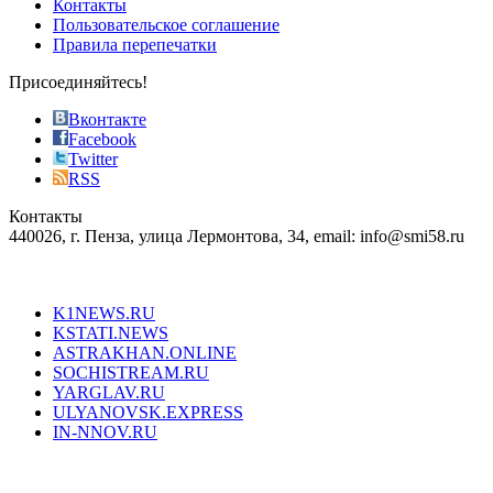
Контакты
the
Пользовательское соглашение
most
Правила перепечатки
effective
sophistication
Присоединяйтесь!
also
just
Вконтакте
the
Facebook
right
Twitter
blend
RSS
in
Контакты
creation
440026, г. Пенза, улица Лермонтова, 34, email: info@smi58.ru
completely
unique
Все порталы НМГ
dazzling
type.
K1NEWS.RU
reddit
KSTATI.NEWS
sevenfridayreplica.ru
ASTRAKHAN.ONLINE
sevenfriday
SOCHISTREAM.RU
outlet
YARGLAV.RU
is
ULYANOVSK.EXPRESS
the
IN-NNOV.RU
first
choice
Согласие на обработку персональных данных
Политика по
for
защите персональных данных