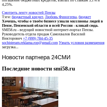
погашение бюджетных кредитов, взятых по ставкам 3,1% и
4,25%.
Смотреть ленту новостей Пензы
Тэги:
бюджетный кредит
,
Любовь Финогеева
,
бюджет
Хочешь, чтобы о твоём бизнесе узнали миллионы людей в
Пензе, Пензенской области и всей России - кликай сюда.
SMI58.ru - ведущий новостной интернет-портал Пензы.
Руководитель отдела продаж
Самохвалов Василий
Викторович
+7 (999) 784-45-35
sochistream.reklama.rop@gmail.com
Узнать условия размещения
загрузка...
Новости партнера 24СМИ
Последние новости smi58.ru