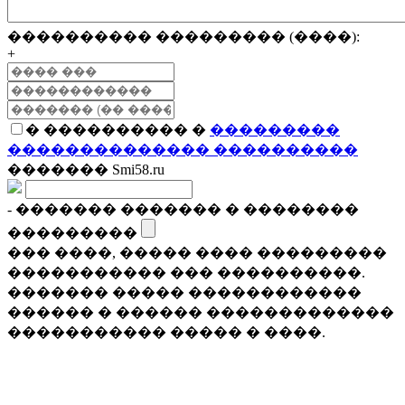
���������� ��������� (����):
+
� ���������� �
���������
�������������� ����������
������� Smi58.ru
- ������� ������� � ��������
���������
��� ����, ����� ���� ���������
����������� ��� ����������.
������� ����� ������������
������ � ������ �������������
����������� ����� � ����.