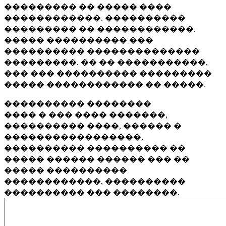
��������� �� ����� ����
������������. ����������
��������� �� ������������.
����� ���������� ���
���������� ��������������
���������. �� �� �����������,
��� ��� ���������� ���������
����� ������������ �� �����.
���������� ��������
���� � ��� ���� �������,
���������� ����, ������ �
�����������������,
���������� ���������� ��
����� ������ ������ ��� ��
����� ����������
������������, ����������
���������� ��� ��������.