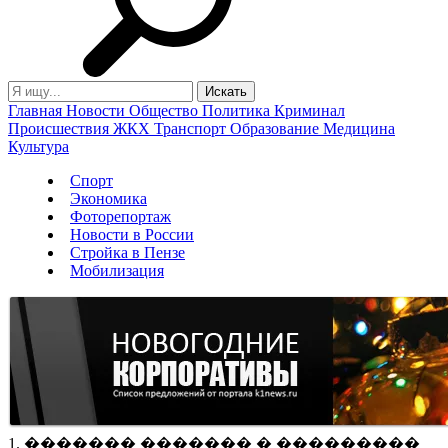
Главная
Новости
Общество
Политика
Криминал
Происшествия
ЖКХ
Транспорт
Образование
Медицина
Культура
Спорт
Экономика
Фоторепортаж
Новости в России
Стройка в Пензе
Мобилизация
1. ������� ������� � ���������