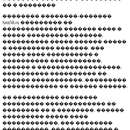
�� � ��������
�������� ��������-�������
Smi58.ru ��������� ��
������������� ������� ���� �
����� ���������,�������,
���������� ����� ������ �����
� ���������� �������. ���
����� ���� ���������� �
���������� �����������,
������ � ������������������,
���������� ���������� ��
������ �����������, ���������
������������ �� ������ ������.
�� ���������� ��������
��������� ������������� ��
�������� �� � ��������. ������
��������� ����� ����
������������, ��� ��������
����������, ��� ���������� �