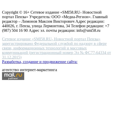
Согласие на обработку персональных данных
Политика по
for
защите персональных данных
high-
Copyright © 16+ Сетевое издание «SMI58.RU- Новостной
end
портал Пензы» Учредитель: ООО «Медиа-Регион». Главный
people.
редактор – Лимонов Максим Викторович Адрес редакции:
440026, г. Пенза, улица Лермонтова, 34 Телефон редакции: +7
(987) 504 16 90 Адрес эл. почты редакции: info@smi58.ru
Сетевое издание «SMI58.RU- Новостной портал Пензы»
зарегистрировано Федеральной службой по надзору в сфере
связи, информационных технологий и массовых
коммуникаций (регистрационный номер Эл № ФС77-64334 от
31.12.2015)
Разработка, создание и продвижение сайта:
агентство интернет-маркетинга