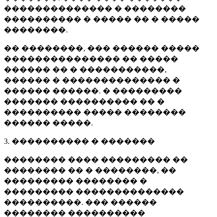
�������������� � ��������
���������� � ����� �� � �����
��������.
�� ��������, ��� ������ �����
��������������� �� �����
������ �� � �����������,
������ � �������������� �
������ ������. � ���������
������� ���������� �� �
���������� ����� ��������
������ �����.
3. ���������� � �������
�������� ���� ��������� ��
�������� �� � ��������, ��
��������� �������� �
��������� ��������������
����������. ��� ������
�������� ����������