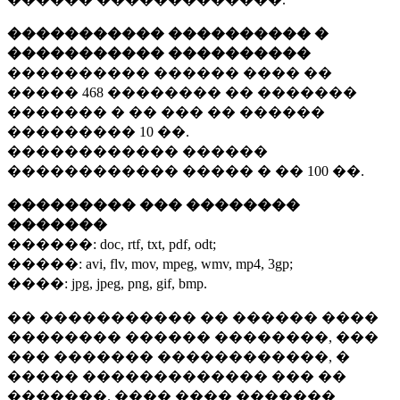
����������� ���������� �
����������� ����������
���������� ������ ���� ��
�����
468 ��������
�� �������
������� � �� ��� �� ������
���������
10 ��.
������������ ������
������������ ����� � ��
100 ��.
��������� ��� ��������
�������
������:
doc, rtf, txt, pdf, odt;
�����:
avi, flv, mov, mpeg, wmv, mp4, 3gp;
����:
jpg, jpeg, png, gif, bmp.
�� ����������� �� ������ ����
�������� ������ ��������, ���
��� ������� ������������, �
����� ������������� ��� ��
�������. ���� ���� �������