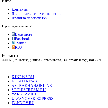
Инфо
pursuit
of
Контакты
the
Пользовательское соглашение
most
Правила перепечатки
effective
sophistication
Присоединяйтесь!
also
just
Вконтакте
the
Facebook
right
Twitter
blend
RSS
in
Контакты
creation
440026, г. Пенза, улица Лермонтова, 34, email: info@smi58.ru
completely
unique
Все порталы НМГ
dazzling
type.
K1NEWS.RU
reddit
KSTATI.NEWS
sevenfridayreplica.ru
ASTRAKHAN.ONLINE
sevenfriday
SOCHISTREAM.RU
outlet
YARGLAV.RU
is
ULYANOVSK.EXPRESS
the
IN-NNOV.RU
first
choice