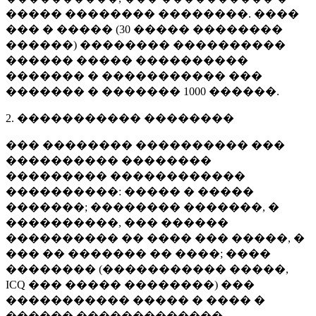
����� �������� ��������. ����
��� � ����� (
30 �����
��������
������) �������� ����������
������ ����� ����������
������� � ����������� ���
������� � �������
1000 ������
.
2. ����������� ��������
��� �������� ���������� ���
���������� ��������
��������� ������������
����������: ����� � �����
�������; �������� �������, �
����������, ��� ������
���������� �� ���� ��� �����, �
��� �� ������� �� ����; ����
�������� (����������� �����,
ICQ ��� ����� ��������) ���
����������� ����� � ���� �
������ �������������.