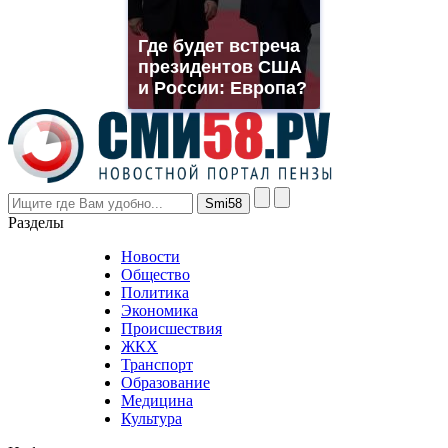
franck
muller
Где будет встреча
rolex
президентов США
even
though
и России: Европа?
the
prices
are
higher
however
visitors
nevertheless
Разделы
believe
that
Новости
good
Общество
value.
Политика
who
Экономика
sells
Происшествия
the
ЖКХ
best
Транспорт
phyrevape.com
Образование
vape
Медицина
store
Культура
on
the