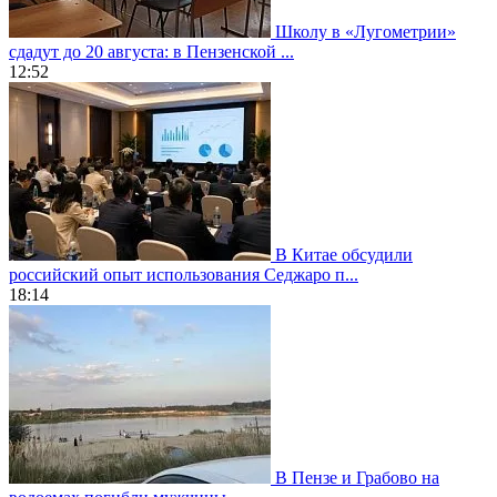
Школу в «Лугометрии»
сдадут до 20 августа: в Пензенской ...
12:52
В Китае обсудили
российский опыт использования Седжаро п...
18:14
В Пензе и Грабово на