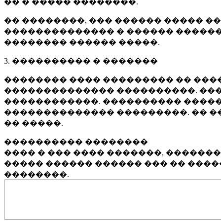
�� � ����� ��������.
�� ��������, ��� ������ ����� �
�������������� � ������ ������
�������� ������ �����.
3. ���������� � �������
�������� ���� ��������� �� ����
�������������� ����������. ���
������������. ���������� �����
�������������� ���������. �� �
�� �����.
���������� ��������
���� � ��� ���� �������, ������
����� ������ ������ ��� �� ���
��������.