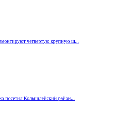
емонтируют четвертую крупную ш...
ко посетил Колышлейский район...