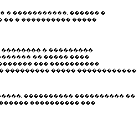
� � �����������, ������ �
 �� � ���������� �����
� �������� � ���������
������ �� ����� ����
������� ��� ����������
�� ��������� ����� ������������
�����, ���������� ���������� ��
������� ���������� ���