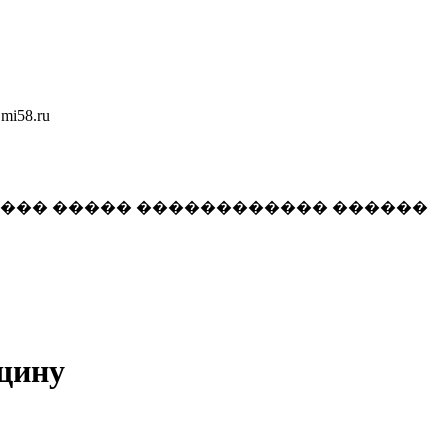
58.ru
���� ����� ������������ ������
нщину