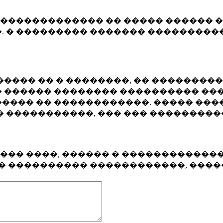
�������������� �� ����� ������ �
. � ��������� ������� ����������
���� �� � ��������, �� ��������
 ������ �������� ���������� ���
���� �� ������������. ����� ���
� �����������, ��� ��� ��������
���� ����, ������ � ������������
�� ���������� ������������, ���