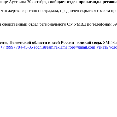
лице Аустрина 30 октября,
сообщает отдел пропаганды регио
что жертва серьезно пострадала, предпочел скрыться с места пр
следственный отдел регионального СУ УМВД по телефонам 599
зе, Пензенской области и всей России - кликай сюда.
SMI58.r
+7 (999) 784-45-35
sochistream.reklama.rop@gmail.com
Узнать усл