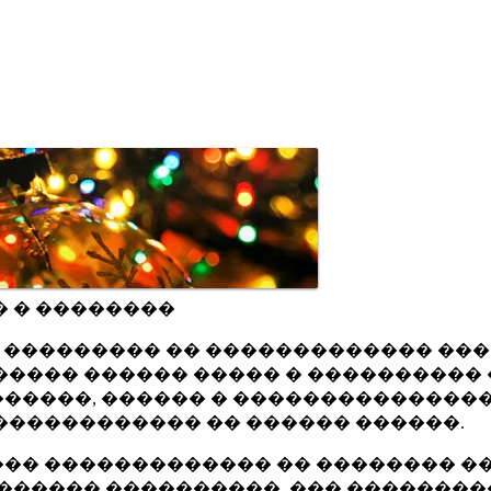
� � ��������
ru ��������� �� ������������� ��
���� ������ ����� � ���������� 
�����, ������ � ���������������
������������ �� ������ ������.
�� ������������� �� �������� ��
������ ����������, ��� ��������