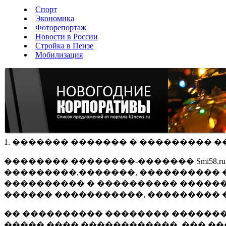
Спорт
Экономика
Фоторепортаж
Новости в России
Стройка в Пензе
Мобилизация
1. ������� ������� � ��������� �
�������� ��������-������� Smi58.
���������,�������, ���������� �
���������� � ���������� ������
������ �����������, ��������� 
�� ���������� �������� �������
����� ���� ������������, ��� ��