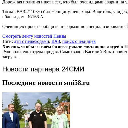
Дорожная полиция ищет всех, кто был очевидцами аварии на у
Тогда «ВАЗ-21103» сбил женщину-пешехода. Водитель, увидев, 
вблизи дома №168 А.
Очевидцев просят сообщить информацию специализированный 
Смотреть ленту новостей Пензы
Тэги:
дтп с пешеходами
,
ВАЗ
,
поиск очевидцев
Хочешь, чтобы о твоём бизнесе узнали миллионы людей в Пен
Руководитель отдела продаж
Самохвалов Василий Викторович
загрузка...
Новости партнера 24СМИ
Последние новости smi58.ru