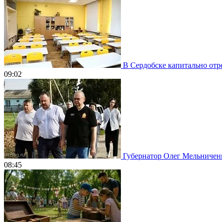
В Сердобске капитально отр
09:02
Губернатор Олег Мельничен
08:45