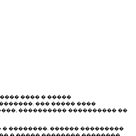
����� ���� � �����
�������. ��� ����� ����
���, ���������� ���������� ��
 � ��������. ������ ���������
�� � ����� �������� ��������.