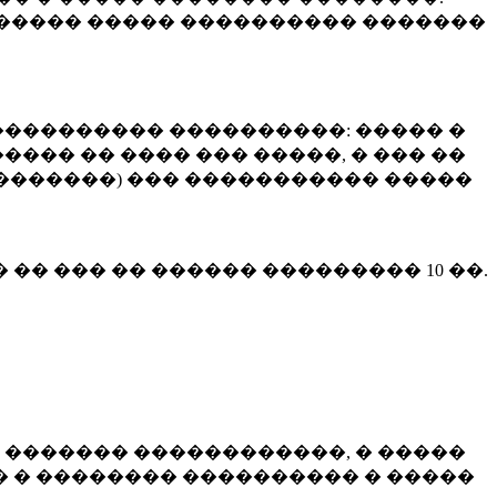
����� ����� ���������� �������
��������� ����������: ����� �
��� �� ���� ��� �����, � ��� ��
 ��������) ��� ����������� �����
� �� ��� �� ������ ���������
10 ��.
 ������� ������������, � �����
 � �������� ���������� � �����