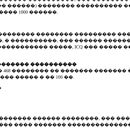
� ������) �������� ���������� �
�����
1000 ������
.
�������� �������� ��������� ���
 � ����������, ��� ������ �������
����������� �����, ICQ ��� �����
������� ����������
�
468 ��������
�� ������� ������� 
��� ����� � ��
100 ��.
�
������� ������ ��������, ��� ���
���� ���� ������� ��������������