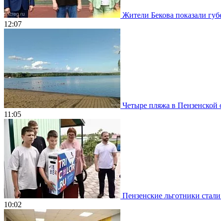
Жители Бекова показали губе
12:07
Четыре пляжа в Пензенской о
11:05
Пензенские льготники стали
10:02