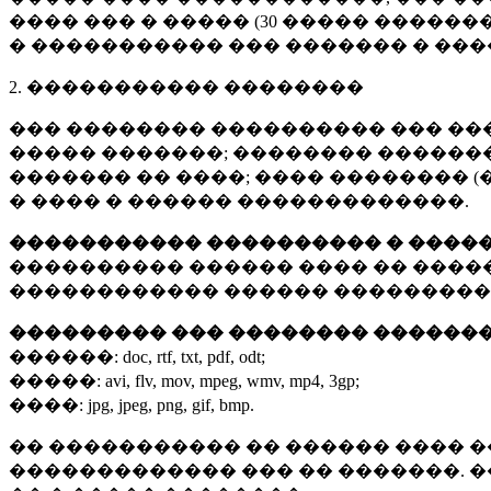
���� ��� � ����� (
30 �����
�������
� ����������� ��� ������� � ��
2. ����������� ��������
��� �������� ���������� ��� ��
����� �������; �������� �������,
������� �� ����; ���� �������� (
� ���� � ������ �������������.
����������� ���������� � ����
���������� ������ ���� �� ����
������������ ������ ���������
��������� ��� �������� ������
������:
doc, rtf, txt, pdf, odt;
�����:
avi, flv, mov, mpeg, wmv, mp4, 3gp;
����:
jpg, jpeg, png, gif, bmp.
�� ����������� �� ������ ���� �
������������� ��� �� �������. 