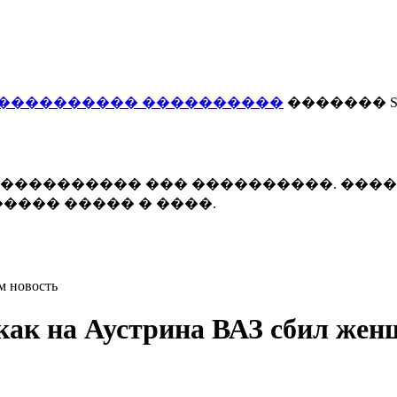
���������� ����������
������� Smi
 ����������� ��� ����������. ���
���� ����� � ����.
м новость
как на Аустрина ВАЗ сбил же