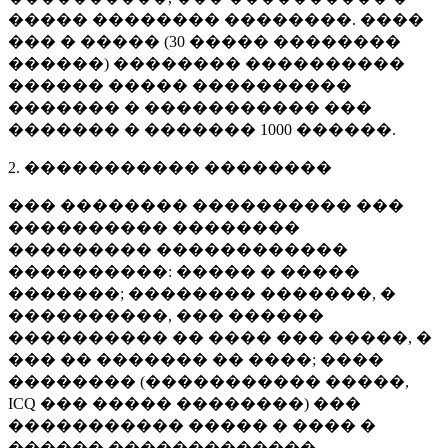
����� �������� ��������. ����
��� � ����� (
30 �����
��������
������) �������� ����������
������ ����� ����������
������� � ����������� ���
������� � �������
1000 ������
.
2. ����������� ��������
��� �������� ���������� ���
���������� ��������
��������� ������������
����������: ����� � �����
�������; �������� �������, �
����������, ��� ������
���������� �� ���� ��� �����, �
��� �� ������� �� ����; ����
�������� (����������� �����,
ICQ ��� ����� ��������) ���
����������� ����� � ���� �
������ �������������.