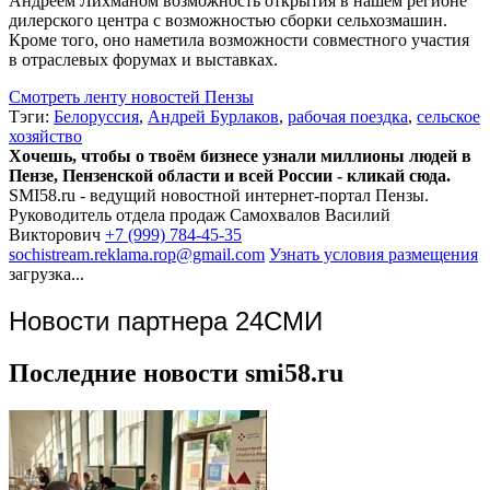
Андреем Лихманом возможность открытия в нашем регионе
дилерского центра с возможностью сборки сельхозмашин.
Кроме того, оно наметила возможности совместного участия
в отраслевых форумах и выставках.
Смотреть ленту новостей Пензы
Тэги:
Белоруссия
,
Андрей Бурлаков
,
рабочая поездка
,
сельское
хозяйство
Хочешь, чтобы о твоём бизнесе узнали миллионы людей в
Пензе, Пензенской области и всей России - кликай сюда.
SMI58.ru - ведущий новостной интернет-портал Пензы.
Руководитель отдела продаж
Самохвалов Василий
Викторович
+7 (999) 784-45-35
sochistream.reklama.rop@gmail.com
Узнать условия размещения
загрузка...
Новости партнера 24СМИ
Последние новости smi58.ru