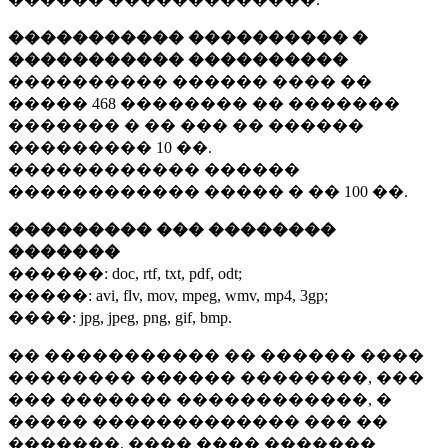
����������� ���������� �
����������� ����������
���������� ������ ���� ��
�����
468 ��������
�� �������
������� � �� ��� �� ������
���������
10 ��.
������������ ������
������������ ����� � ��
100 ��.
��������� ��� ��������
�������
������:
doc, rtf, txt, pdf, odt;
�����:
avi, flv, mov, mpeg, wmv, mp4, 3gp;
����:
jpg, jpeg, png, gif, bmp.
�� ����������� �� ������ ����
�������� ������ ��������, ���
��� ������� ������������, �
����� ������������� ��� ��
�������. ���� ���� �������