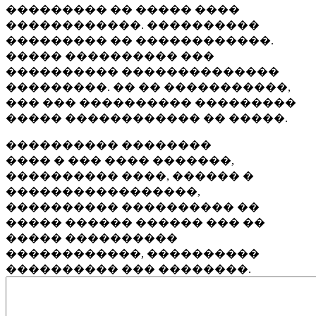
��������� �� ����� ����
������������. ����������
��������� �� ������������.
����� ���������� ���
���������� ��������������
���������. �� �� �����������,
��� ��� ���������� ���������
����� ������������ �� �����.
���������� ��������
���� � ��� ���� �������,
���������� ����, ������ �
�����������������,
���������� ���������� ��
����� ������ ������ ��� ��
����� ����������
������������, ����������
���������� ��� ��������.