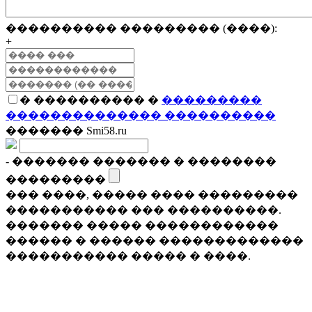
���������� ��������� (����):
+
� ���������� �
���������
�������������� ����������
������� Smi58.ru
- ������� ������� � ��������
���������
��� ����, ����� ���� ���������
����������� ��� ����������.
������� ����� ������������
������ � ������ �������������
����������� ����� � ����.