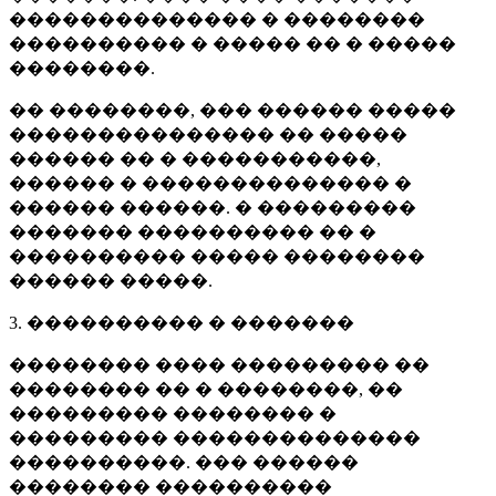
�������������� � ��������
���������� � ����� �� � �����
��������.
�� ��������, ��� ������ �����
��������������� �� �����
������ �� � �����������,
������ � �������������� �
������ ������. � ���������
������� ���������� �� �
���������� ����� ��������
������ �����.
3. ���������� � �������
�������� ���� ��������� ��
�������� �� � ��������, ��
��������� �������� �
��������� ��������������
����������. ��� ������
�������� ����������