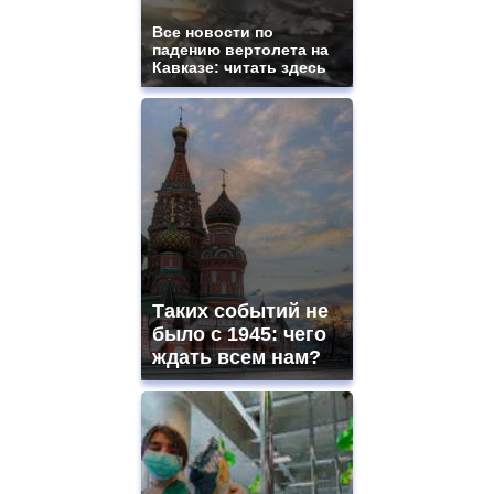
and
ladies
Все новости по
падению вертолета на
watches
Кавказе: читать здесь
for
sale.
https://www.replicasrelojes.to/
mens
and
ladies
watches
for
sale.
best
vape
shops
Таких событий не
site.
offer
было с 1945: чего
all
ждать всем нам?
kinds
of
high
quality
https://www.phoenix-
suns.ru/
which