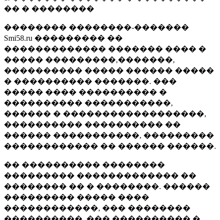
�� � ��������
�������� ��������-�������
Smi58.ru ��������� ��
������������� ������� ���� �
����� ���������,�������,
���������� ����� ������ �����
� ���������� �������. ���
����� ���� ���������� �
���������� �����������,
������ � ������������������,
���������� ���������� ��
������ �����������, ���������
������������ �� ������ ������.
�� ���������� ��������
��������� ������������� ��
�������� �� � ��������. ������
��������� ����� ����
������������, ��� ��������
����������, ��� ���������� �