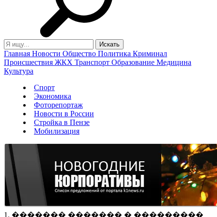
Главная
Новости
Общество
Политика
Криминал
Происшествия
ЖКХ
Транспорт
Образование
Медицина
Культура
Спорт
Экономика
Фоторепортаж
Новости в России
Стройка в Пензе
Мобилизация
1. ������� ������� � ���������