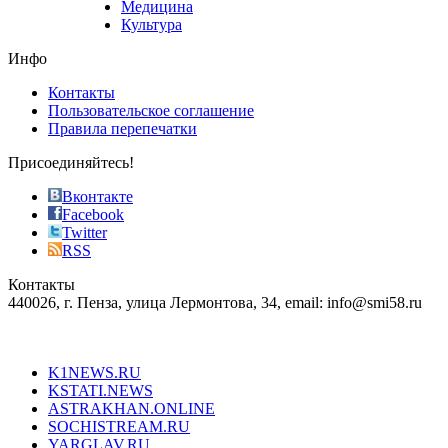
Медицина
store
Культура
on
the
Инфо
pursuit
of
Контакты
the
Пользовательское соглашение
most
Правила перепечатки
effective
sophistication
Присоединяйтесь!
also
just
Вконтакте
the
Facebook
right
Twitter
blend
RSS
in
Контакты
creation
440026, г. Пенза, улица Лермонтова, 34, email: info@smi58.ru
completely
unique
Все порталы НМГ
dazzling
type.
K1NEWS.RU
reddit
KSTATI.NEWS
sevenfridayreplica.ru
ASTRAKHAN.ONLINE
sevenfriday
SOCHISTREAM.RU
outlet
YARGLAV.RU
is