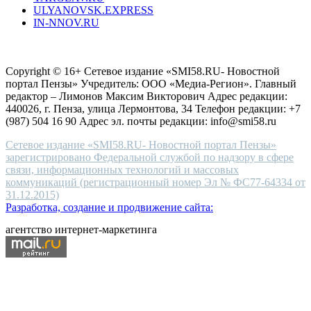
ULYANOVSK.EXPRESS
the
IN-NNOV.RU
first
choice
Согласие на обработку персональных данных
Политика по
for
защите персональных данных
high-
Copyright © 16+ Сетевое издание «SMI58.RU- Новостной
end
портал Пензы» Учредитель: ООО «Медиа-Регион». Главный
people.
редактор – Лимонов Максим Викторович Адрес редакции:
440026, г. Пенза, улица Лермонтова, 34 Телефон редакции: +7
(987) 504 16 90 Адрес эл. почты редакции: info@smi58.ru
Сетевое издание «SMI58.RU- Новостной портал Пензы»
зарегистрировано Федеральной службой по надзору в сфере
связи, информационных технологий и массовых
коммуникаций (регистрационный номер Эл № ФС77-64334 от
31.12.2015)
Разработка, создание и продвижение сайта:
агентство интернет-маркетинга