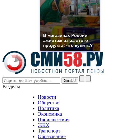
you
need.
replica
franck
muller
rolex
В магазинах России
even
ажиотаж из-за этого
though
продукта: что купить?
the
prices
are
higher
however
visitors
nevertheless
Разделы
believe
that
Новости
good
Общество
value.
Политика
who
Экономика
sells
Происшествия
the
ЖКХ
best
Транспорт
phyrevape.com
Образование
vape