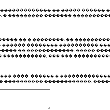
�������������� �� ����� ������ �
. � ��������� ������� ����������
���� �� � ��������, �� ��������
 ������ �������� ���������� ���
���� �� ������������. ����� ���
� �����������, ��� ��� ��������
���� ����, ������ � ������������
�� ���������� ������������, ���