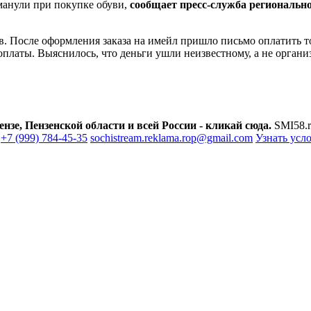
бманули при покупке обуви,
сообщает пресс-служба региональ
 После оформления заказа на имейл пришло письмо оплатить тов
оплаты. Выяснилось, что деньги ушли неизвестному, а не органи
зе, Пензенской области и всей России - кликай сюда.
SMI58.r
+7 (999) 784-45-35
sochistream.reklama.rop@gmail.com
Узнать усл