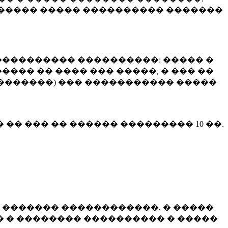
����� ����� ���������� �������
��������� ����������: ����� �
��� �� ���� ��� �����, � ��� ��
 ��������) ��� ����������� �����
� �� ��� �� ������ ���������
10 ��.
 ������� ������������, � �����
 � �������� ���������� � �����