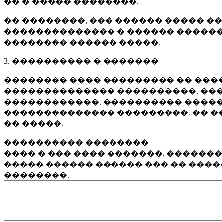
�� � ����� ��������.
�� ��������, ��� ������ ����� �
�������������� � ������ ������
�������� ������ �����.
3. ���������� � �������
�������� ���� ��������� �� ����
�������������� ����������. ���
������������. ���������� �����
�������������� ���������. �� �
�� �����.
���������� ��������
���� � ��� ���� �������, ������
����� ������ ������ ��� �� ���
��������.