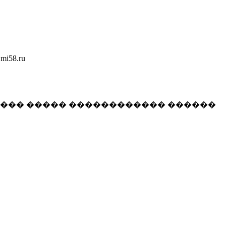
58.ru
���� ����� ������������ ������