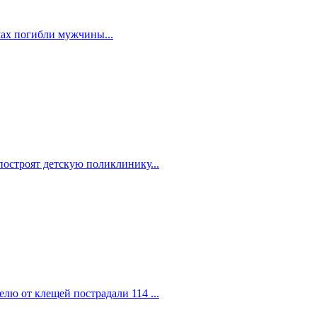
мах погибли мужчины...
построят детскую поликлинику...
елю от клещей пострадали 114 ...