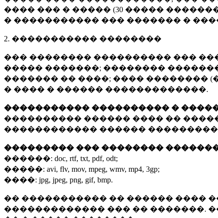
���� ��� � ����� (
30 �����
�������
� ����������� ��� ������� � ��
2. ����������� ��������
��� �������� ���������� ��� ��
����� �������; �������� �������,
������� �� ����; ���� �������� (
� ���� � ������ �������������.
����������� ���������� � ����
���������� ������ ���� �� ����
������������ ������ ���������
��������� ��� �������� ������
������:
doc, rtf, txt, pdf, odt;
�����:
avi, flv, mov, mpeg, wmv, mp4, 3gp;
����:
jpg, jpeg, png, gif, bmp.
�� ����������� �� ������ ���� �
������������� ��� �� �������. 