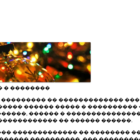
� � ��������
ru ��������� �� ������������� ��
���� ������ ����� � ���������� 
�����, ������ � ���������������
������������ �� ������ ������.
�� ������������� �� �������� ��
������ ����������, ��� ��������