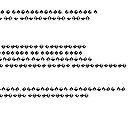
� � �����������, ������ �
 �� � ���������� �����
� �������� � ���������
������ �� ����� ����
������� ��� ����������
�� ��������� ����� ������������
�����, ���������� ���������� ��
������� ���������� ���