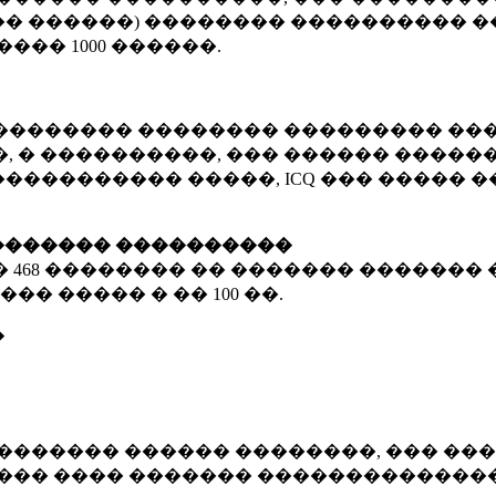
� ������) �������� ���������� �
�����
1000 ������
.
�������� �������� ��������� ���
 � ����������, ��� ������ �������
����������� �����, ICQ ��� �����
������� ����������
�
468 ��������
�� ������� ������� 
��� ����� � ��
100 ��.
�
������� ������ ��������, ��� ���
���� ���� ������� ��������������