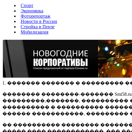
Спорт
Экономика
Фоторепортаж
Новости в России
Стройка в Пензе
Мобилизация
1. ������� ������� � ��������� �
�������� ��������-������� Smi58.
���������,�������, ���������� �
���������� � ���������� ������
������ �����������, ��������� 
�� ���������� �������� �������
����� ���� ������������, ��� ��