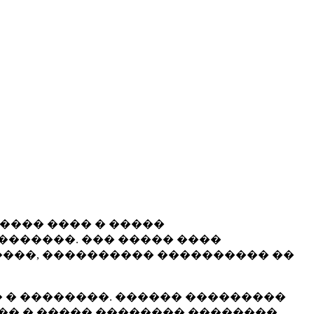
����� ���� � �����
�������. ��� ����� ����
���, ���������� ���������� ��
 � ��������. ������ ���������
�� � ����� �������� ��������.