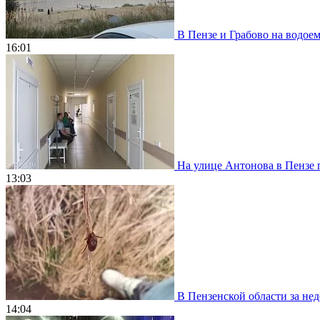
В Пензе и Грабово на водое
16:01
На улице Антонова в Пензе 
13:03
В Пензенской области за нед
14:04