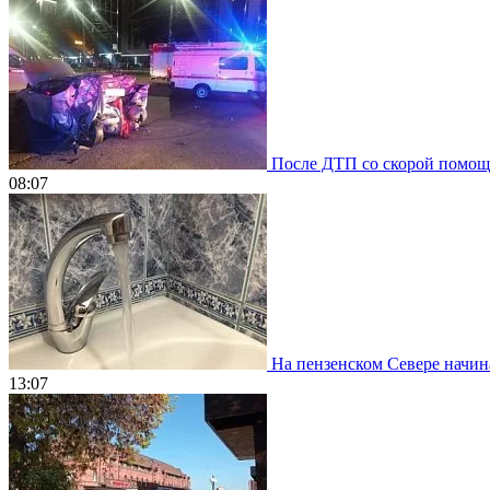
После ДТП со скорой помощью
08:07
На пензенском Севере начин
13:07