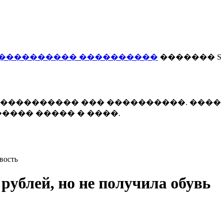
���������� ����������
������� Smi
 ����������� ��� ����������. ���
���� ����� � ����.
вость
рублей, но не получила обувь