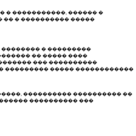
� � �����������, ������ �
 �� � ���������� �����
� �������� � ���������
������ �� ����� ����
������� ��� ����������
�� ��������� ����� ������������
�����, ���������� ���������� ��
������� ���������� ���