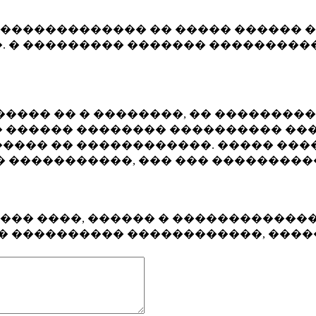
�������������� �� ����� ������ �
. � ��������� ������� ����������
���� �� � ��������, �� ��������
 ������ �������� ���������� ���
���� �� ������������. ����� ���
� �����������, ��� ��� ��������
���� ����, ������ � ������������
�� ���������� ������������, ���