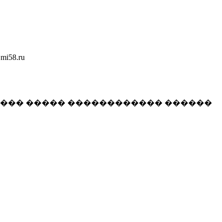
58.ru
���� ����� ������������ ������