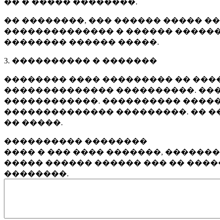
�� � ����� ��������.
�� ��������, ��� ������ ����� �
�������������� � ������ ������
�������� ������ �����.
3. ���������� � �������
�������� ���� ��������� �� ����
�������������� ����������. ���
������������. ���������� �����
�������������� ���������. �� �
�� �����.
���������� ��������
���� � ��� ���� �������, ������
����� ������ ������ ��� �� ���
��������.