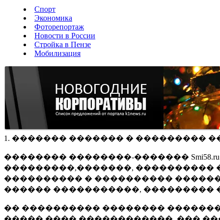
Спорт
Экономика
Фоторепортаж
Новости в России
Стройка в Пензе
Мобилизация
1. ������� ������� � ��������� �
�������� ��������-������� Smi58.
���������,�������, ���������� �
���������� � ���������� ������
������ �����������, ��������� 
�� ���������� �������� �������
����� ���� ������������, ��� ��