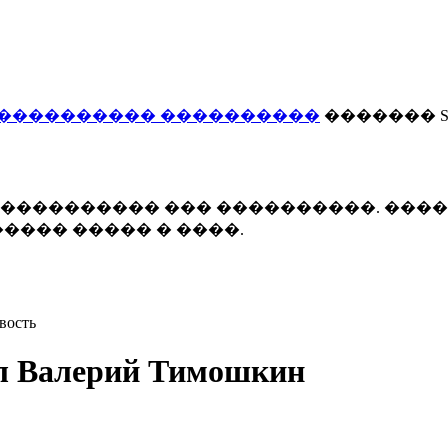
���������� ����������
������� Smi
 ����������� ��� ����������. ���
���� ����� � ����.
вость
ал Валерий Тимошкин