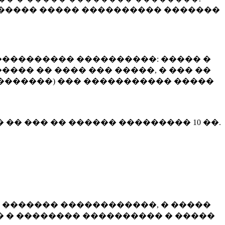
����� ����� ���������� �������
��������� ����������: ����� �
��� �� ���� ��� �����, � ��� ��
 ��������) ��� ����������� �����
� �� ��� �� ������ ���������
10 ��.
 ������� ������������, � �����
 � �������� ���������� � �����