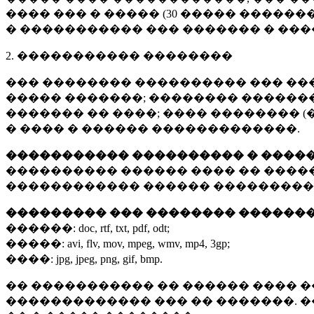
���� ��� � ����� (
30 �����
�������
� ����������� ��� ������� � ��
2. ����������� ��������
��� �������� ���������� ��� ��
����� �������; �������� �������,
������� �� ����; ���� �������� (
� ���� � ������ �������������.
����������� ���������� � ����
���������� ������ ���� �� ����
������������ ������ ���������
��������� ��� �������� ������
������:
doc, rtf, txt, pdf, odt;
�����:
avi, flv, mov, mpeg, wmv, mp4, 3gp;
����:
jpg, jpeg, png, gif, bmp.
�� ����������� �� ������ ���� �
������������� ��� �� �������. 