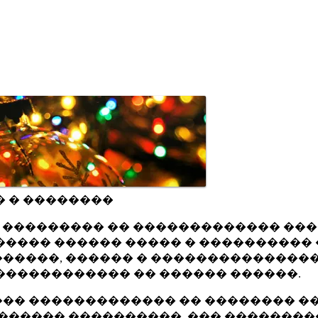
� � ��������
ru ��������� �� ������������� ��
���� ������ ����� � ���������� 
�����, ������ � ���������������
������������ �� ������ ������.
�� ������������� �� �������� ��
������ ����������, ��� ��������