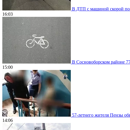
В ДТП с машиной скорой пом
16:03
В Сосновоборском районе 77
15:00
57-летнего жителя Пензы обв
14:06