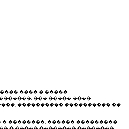
����� ���� � �����
�������. ��� ����� ����
���, ���������� ���������� ��
 � ��������. ������ ���������
�� � ����� �������� ��������.