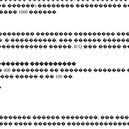
� ������) �������� ���������� �
�����
1000 ������
.
�������� �������� ��������� ���
 � ����������, ��� ������ �������
����������� �����, ICQ ��� �����
������� ����������
�
468 ��������
�� ������� ������� 
��� ����� � ��
100 ��.
�
������� ������ ��������, ��� ���
���� ���� ������� ��������������