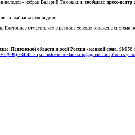
а инвалидов» избран Валерий Тимошкин,
сообщает пресс-центр
 лет и выбраны руководили.
р Елатонцев отметил, что в регионе хорошо отлажена система 
зе, Пензенской области и всей России - кликай сюда.
SMI58.r
+7 (999) 784-45-35
sochistream.reklama.rop@gmail.com
Узнать усл