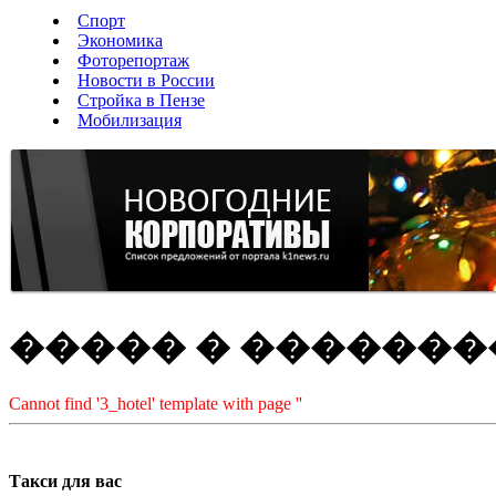
Спорт
Экономика
Фоторепортаж
Новости в России
Стройка в Пензе
Мобилизация
����� � �������
Cannot find '3_hotel' template with page ''
Такси для вас