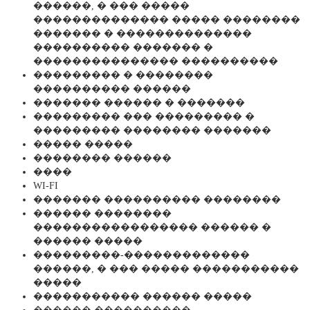
������, � ��� �����
�������������� ����� ��������
������� � ��������������
���������� ������� �
��������������� ����������
��������� � ��������
���������� ������
������� ������ � �������
��������� ��� ��������� �
��������� �������� �������
����� �����
�������� ������
����
WI-FI
������� ���������� ��������
������ ��������
����������������� ������ �
������ �����
���������-�������������
������, � ��� ����� �����������
�����
����������� ������ �����