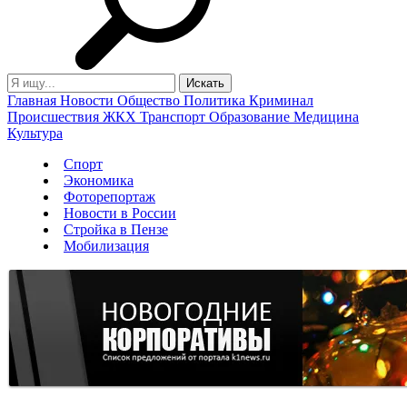
Главная
Новости
Общество
Политика
Криминал
Происшествия
ЖКХ
Транспорт
Образование
Медицина
Культура
Спорт
Экономика
Фоторепортаж
Новости в России
Стройка в Пензе
Мобилизация