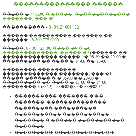
��������������� ������
����� �
440600, �.�����, �������������
�������, ��� �1
���������� -
8 (8412) 684 422
������ ���������� ������� ��
������ -
8 800 775 0000
�����:
07-00 - 21-00, ���� �6 � �8
�������������, ����� �2
(������ ��
������������� ����� - � 08-30 �� 20-00 �
��������� �� ���� � 14-00 �� 15-00)
�������� ��������� -
������������� �������, ��� �1.
����� ������ � � 08-00 �� 20-00 �
��������� �� ���� � 13-00 �� 14-00.
�������� 8 (8412) - 58�82�80 � 58�82-81.
���������� ������� � ��
�������, ��������������
��������� ����������,
����������� �����������
������� � ������ �����������
�������
���������-��������������