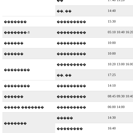
17:40 19:20
��
14:40
��, ��
15:30
�������
���������
05:10 10:40 16:2
�������-8
���������
10:00
������
���������
10:00
������
���������
10:20 13:00 16:0
���������
��������
17:25
��, ��
14:10
��������
���������
08:45 09:30 10:4
������
���������
06:00 14:00
����� �������
���������
14:30
�����
�������
16:40
��������