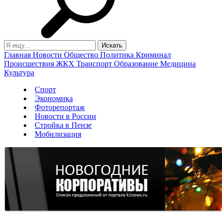
Главная
Новости
Общество
Политика
Криминал
Происшествия
ЖКХ
Транспорт
Образование
Медицина
Культура
Спорт
Экономика
Фоторепортаж
Новости в России
Стройка в Пензе
Мобилизация