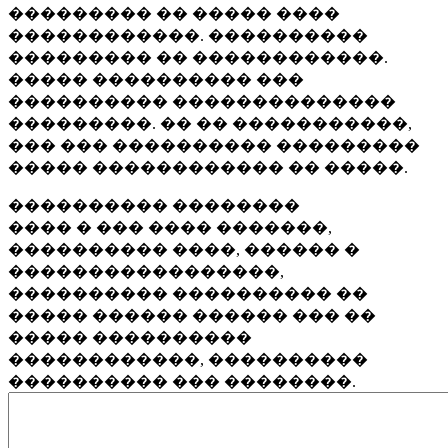
��������� �� ����� ����
������������. ����������
��������� �� ������������.
����� ���������� ���
���������� ��������������
���������. �� �� �����������,
��� ��� ���������� ���������
����� ������������ �� �����.
���������� ��������
���� � ��� ���� �������,
���������� ����, ������ �
�����������������,
���������� ���������� ��
����� ������ ������ ��� ��
����� ����������
������������, ����������
���������� ��� ��������.