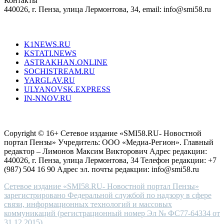
Контакты
creation
440026, г. Пенза, улица Лермонтова, 34, email: info@smi58.ru
completely
unique
Все порталы НМГ
dazzling
type.
K1NEWS.RU
reddit
KSTATI.NEWS
sevenfridayreplica.ru
ASTRAKHAN.ONLINE
sevenfriday
SOCHISTREAM.RU
outlet
YARGLAV.RU
is
ULYANOVSK.EXPRESS
the
IN-NNOV.RU
first
choice
Согласие на обработку персональных данных
Политика по
for
защите персональных данных
high-
Copyright © 16+ Сетевое издание «SMI58.RU- Новостной
end
портал Пензы» Учредитель: ООО «Медиа-Регион». Главный
people.
редактор – Лимонов Максим Викторович Адрес редакции:
440026, г. Пенза, улица Лермонтова, 34 Телефон редакции: +7
(987) 504 16 90 Адрес эл. почты редакции: info@smi58.ru
Сетевое издание «SMI58.RU- Новостной портал Пензы»
зарегистрировано Федеральной службой по надзору в сфере
связи, информационных технологий и массовых
коммуникаций (регистрационный номер Эл № ФС77-64334 от
31.12.2015)