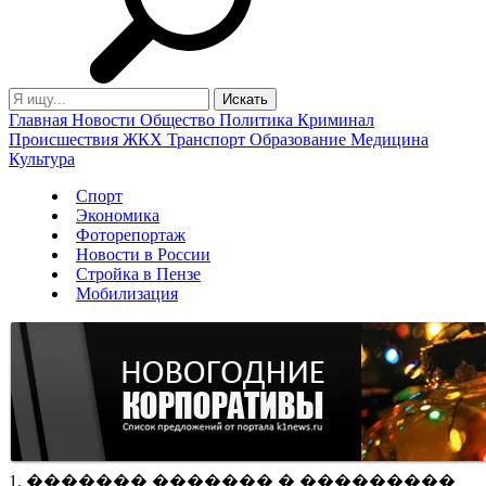
Главная
Новости
Общество
Политика
Криминал
Происшествия
ЖКХ
Транспорт
Образование
Медицина
Культура
Спорт
Экономика
Фоторепортаж
Новости в России
Стройка в Пензе
Мобилизация
1. ������� ������� � ���������