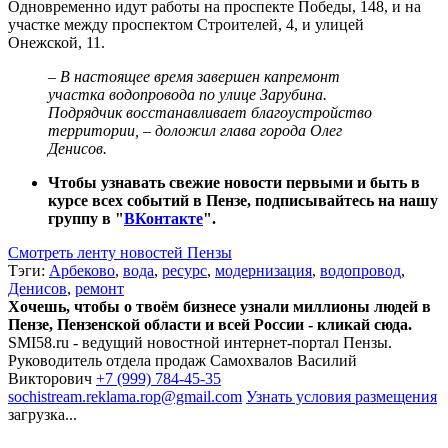
Одновременно идут работы на проспекте Победы, 148, и на
участке между проспектом Строителей, 4, и улицей
Онежской, 11.
– В настоящее время завершен капремонт
участка водопровода по улице Зарубина.
Подрядчик восстанавливает благоустройство
территории, – доложил глава города Олег
Денисов.
Чтобы узнавать свежие новости первыми и быть в
курсе всех событий в Пензе, подписывайтесь на нашу
группу в "
ВКонтакте
".
Смотреть ленту новостей Пензы
Тэги:
Арбеково
,
вода
,
ресурс
,
модернизация
,
водопровод
,
Денисов
,
ремонт
Хочешь, чтобы о твоём бизнесе узнали миллионы людей в
Пензе, Пензенской области и всей России - кликай сюда.
SMI58.ru - ведущий новостной интернет-портал Пензы.
Руководитель отдела продаж
Самохвалов Василий
Викторович
+7 (999) 784-45-35
sochistream.reklama.rop@gmail.com
Узнать условия размещения
загрузка...