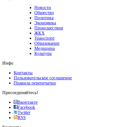
that
Новости
good
Общество
value.
Политика
who
Экономика
sells
Происшествия
the
ЖКХ
best
Транспорт
phyrevape.com
Образование
vape
Медицина
store
Культура
on
the
Инфо
pursuit
of
Контакты
the
Пользовательское соглашение
most
Правила перепечатки
effective
sophistication
Присоединяйтесь!
also
just
Вконтакте
the
Facebook
right
Twitter
blend
RSS
in