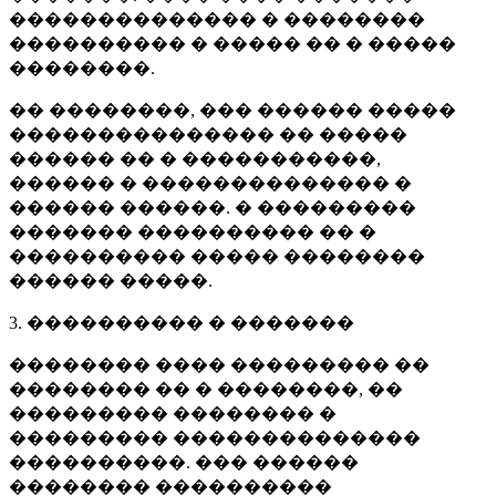
�������������� � ��������
���������� � ����� �� � �����
��������.
�� ��������, ��� ������ �����
��������������� �� �����
������ �� � �����������,
������ � �������������� �
������ ������. � ���������
������� ���������� �� �
���������� ����� ��������
������ �����.
3. ���������� � �������
�������� ���� ��������� ��
�������� �� � ��������, ��
��������� �������� �
��������� ��������������
����������. ��� ������
�������� ����������