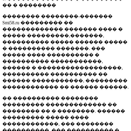
�� � ��������
�������� ��������-�������
Smi58.ru ��������� ��
������������� ������� ���� �
����� ���������,�������,
���������� ����� ������ �����
� ���������� �������. ���
����� ���� ���������� �
���������� �����������,
������ � ������������������,
���������� ���������� ��
������ �����������, ���������
������������ �� ������ ������.
�� ���������� ��������
��������� ������������� ��
�������� �� � ��������. ������
��������� ����� ����
������������, ��� ��������
����������, ��� ���������� �