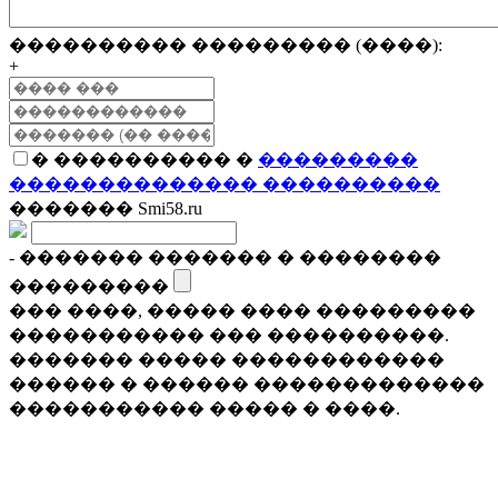
���������� ��������� (����):
+
� ���������� �
���������
�������������� ����������
������� Smi58.ru
- ������� ������� � ��������
���������
��� ����, ����� ���� ���������
����������� ��� ����������.
������� ����� ������������
������ � ������ �������������
����������� ����� � ����.