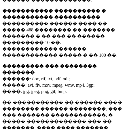
����������� ���������� �
����������� ����������
���������� ������ ���� ��
�����
468 ��������
�� �������
������� � �� ��� �� ������
���������
10 ��.
������������ ������
������������ ����� � ��
100 ��.
��������� ��� ��������
�������
������:
doc, rtf, txt, pdf, odt;
�����:
avi, flv, mov, mpeg, wmv, mp4, 3gp;
����:
jpg, jpeg, png, gif, bmp.
�� ����������� �� ������ ����
�������� ������ ��������, ���
��� ������� ������������, �
����� ������������� ��� ��
�������. ���� ���� �������