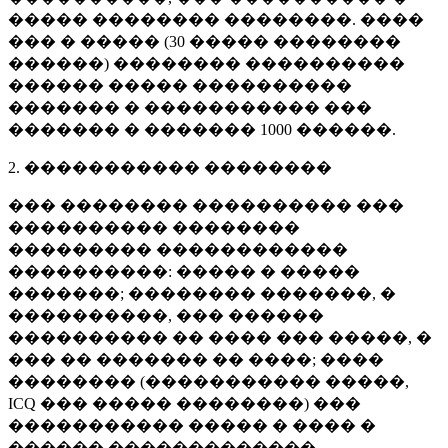
����� �������� ��������. ����
��� � ����� (
30 �����
��������
������) �������� ����������
������ ����� ����������
������� � ����������� ���
������� � �������
1000 ������
.
2. ����������� ��������
��� �������� ���������� ���
���������� ��������
��������� ������������
����������: ����� � �����
�������; �������� �������, �
����������, ��� ������
���������� �� ���� ��� �����, �
��� �� ������� �� ����; ����
�������� (����������� �����,
ICQ ��� ����� ��������) ���
����������� ����� � ���� �
������ �������������.