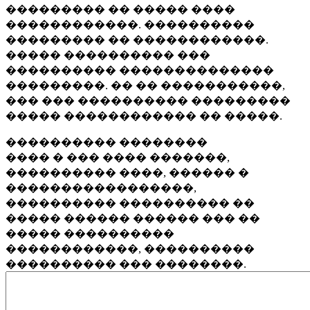
��������� �� ����� ����
������������. ����������
��������� �� ������������.
����� ���������� ���
���������� ��������������
���������. �� �� �����������,
��� ��� ���������� ���������
����� ������������ �� �����.
���������� ��������
���� � ��� ���� �������,
���������� ����, ������ �
�����������������,
���������� ���������� ��
����� ������ ������ ��� ��
����� ����������
������������, ����������
���������� ��� ��������.