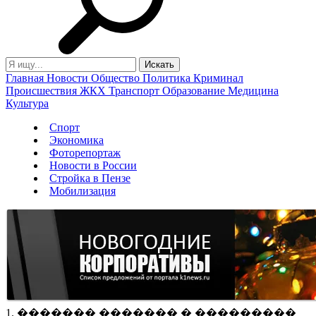
Главная
Новости
Общество
Политика
Криминал
Происшествия
ЖКХ
Транспорт
Образование
Медицина
Культура
Спорт
Экономика
Фоторепортаж
Новости в России
Стройка в Пензе
Мобилизация
1. ������� ������� � ���������