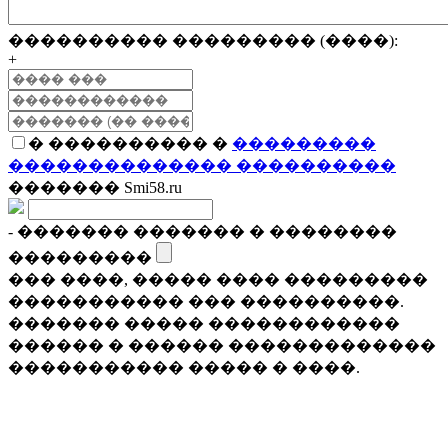
���������� ��������� (����):
+
� ���������� �
���������
�������������� ����������
������� Smi58.ru
- ������� ������� � ��������
���������
��� ����, ����� ���� ���������
����������� ��� ����������.
������� ����� ������������
������ � ������ �������������
����������� ����� � ����.