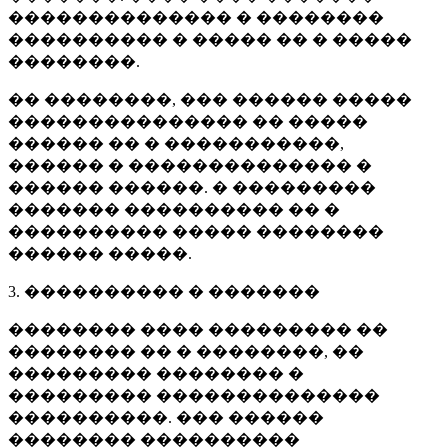
�������������� � ��������
���������� � ����� �� � �����
��������.
�� ��������, ��� ������ �����
��������������� �� �����
������ �� � �����������,
������ � �������������� �
������ ������. � ���������
������� ���������� �� �
���������� ����� ��������
������ �����.
3. ���������� � �������
�������� ���� ��������� ��
�������� �� � ��������, ��
��������� �������� �
��������� ��������������
����������. ��� ������
�������� ����������