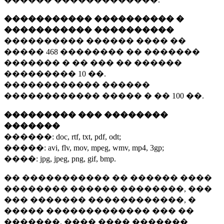
����������� ���������� �
����������� ����������
���������� ������ ���� ��
�����
468 ��������
�� �������
������� � �� ��� �� ������
���������
10 ��.
������������ ������
������������ ����� � ��
100 ��.
��������� ��� ��������
�������
������:
doc, rtf, txt, pdf, odt;
�����:
avi, flv, mov, mpeg, wmv, mp4, 3gp;
����:
jpg, jpeg, png, gif, bmp.
�� ����������� �� ������ ����
�������� ������ ��������, ���
��� ������� ������������, �
����� ������������� ��� ��
�������. ���� ���� �������