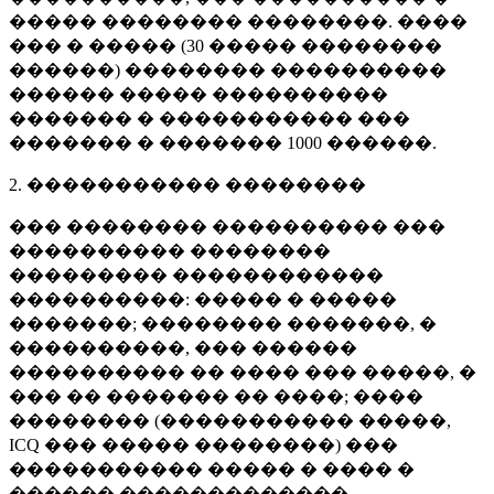
����� �������� ��������. ����
��� � ����� (
30 �����
��������
������) �������� ����������
������ ����� ����������
������� � ����������� ���
������� � �������
1000 ������
.
2. ����������� ��������
��� �������� ���������� ���
���������� ��������
��������� ������������
����������: ����� � �����
�������; �������� �������, �
����������, ��� ������
���������� �� ���� ��� �����, �
��� �� ������� �� ����; ����
�������� (����������� �����,
ICQ ��� ����� ��������) ���
����������� ����� � ���� �
������ �������������.