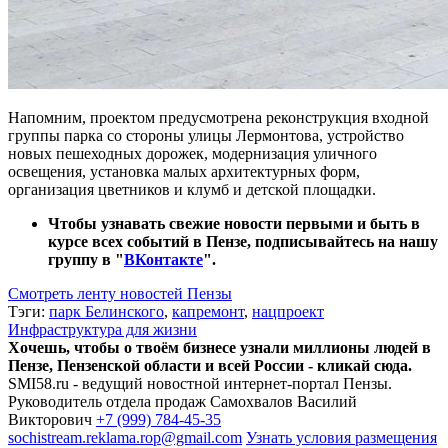
Напомним, проектом предусмотрена реконструкция входной
группы парка со стороны улицы Лермонтова, устройство
новых пешеходных дорожек, модернизация уличного
освещения, установка малых архитектурных форм,
организация цветников и клумб и детской площадки.
Чтобы узнавать свежие новости первыми и быть в
курсе всех событий в Пензе, подписывайтесь на нашу
группу в "
ВКонтакте
".
Смотреть ленту новостей Пензы
Тэги:
парк Белинского
,
капремонт
,
нацпроект
Инфраструктура для жизни
Хочешь, чтобы о твоём бизнесе узнали миллионы людей в
Пензе, Пензенской области и всей России - кликай сюда.
SMI58.ru - ведущий новостной интернет-портал Пензы.
Руководитель отдела продаж
Самохвалов Василий
Викторович
+7 (999) 784-45-35
sochistream.reklama.rop@gmail.com
Узнать условия размещения