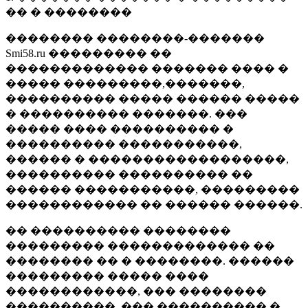
�� � ��������
�������� ��������-�������
Smi58.ru ��������� ��
������������� ������� ���� �
����� ���������,�������,
���������� ����� ������ �����
� ���������� �������. ���
����� ���� ���������� �
���������� �����������,
������ � ������������������,
���������� ���������� ��
������ �����������, ���������
������������ �� ������ ������.
�� ���������� ��������
��������� ������������� ��
�������� �� � ��������. ������
��������� ����� ����
������������, ��� ��������
����������, ��� ���������� �