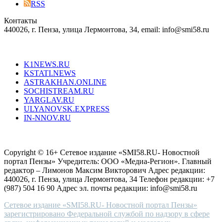
blend
RSS
in
Контакты
creation
440026, г. Пенза, улица Лермонтова, 34, email: info@smi58.ru
completely
unique
Все порталы НМГ
dazzling
type.
K1NEWS.RU
reddit
KSTATI.NEWS
sevenfridayreplica.ru
ASTRAKHAN.ONLINE
sevenfriday
SOCHISTREAM.RU
outlet
YARGLAV.RU
is
ULYANOVSK.EXPRESS
the
IN-NNOV.RU
first
choice
Согласие на обработку персональных данных
Политика по
for
защите персональных данных
high-
Copyright © 16+ Сетевое издание «SMI58.RU- Новостной
end
портал Пензы» Учредитель: ООО «Медиа-Регион». Главный
people.
редактор – Лимонов Максим Викторович Адрес редакции:
440026, г. Пенза, улица Лермонтова, 34 Телефон редакции: +7
(987) 504 16 90 Адрес эл. почты редакции: info@smi58.ru
Сетевое издание «SMI58.RU- Новостной портал Пензы»
зарегистрировано Федеральной службой по надзору в сфере