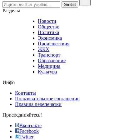
visitors
nevertheless
Разделы
believe
that
Новости
good
Общество
value.
Политика
who
Экономика
sells
Происшествия
the
ЖКХ
best
Транспорт
phyrevape.com
Образование
vape
Медицина
store
Культура
on
the
Инфо
pursuit
of
Контакты
the
Пользовательское соглашение
most
Правила перепечатки
effective
sophistication
Присоединяйтесь!
also
just
Вконтакте
the
Facebook
right
Twitter