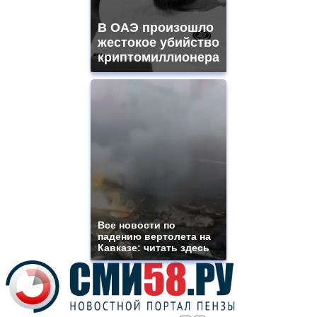
vape
shops
В ОАЭ произошло
site.
offer
жестокое убийство
all
криптомиллионера
kinds
of
high
quality
https://www.phoenix-
suns.ru/
which
you
need.
replica
franck
muller
rolex
Все новости по
even
падению вертолета на
though
Кавказе: читать здесь
the
prices
are
higher
however