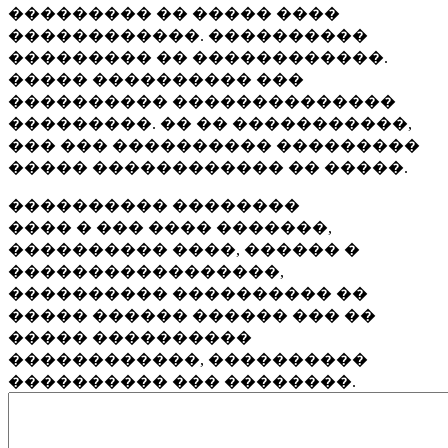
��������� �� ����� ����
������������. ����������
��������� �� ������������.
����� ���������� ���
���������� ��������������
���������. �� �� �����������,
��� ��� ���������� ���������
����� ������������ �� �����.
���������� ��������
���� � ��� ���� �������,
���������� ����, ������ �
�����������������,
���������� ���������� ��
����� ������ ������ ��� ��
����� ����������
������������, ����������
���������� ��� ��������.