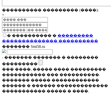
���������� ��������� (����):
+
� ���������� �
���������
�������������� ����������
������� Smi58.ru
- ������� ������� � ��������
���������
��� ����, ����� ���� ���������
����������� ��� ����������.
������� ����� ������������
������ � ������ �������������
����������� ����� � ����.