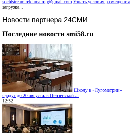
sochistream.reklama.rop@gmail.com
Узнать условия размещения
загрузка...
Новости партнера 24СМИ
Последние новости smi58.ru
Школу в «Лугометрии»
сдадут до 20 августа: в Пензенской ...
12:52