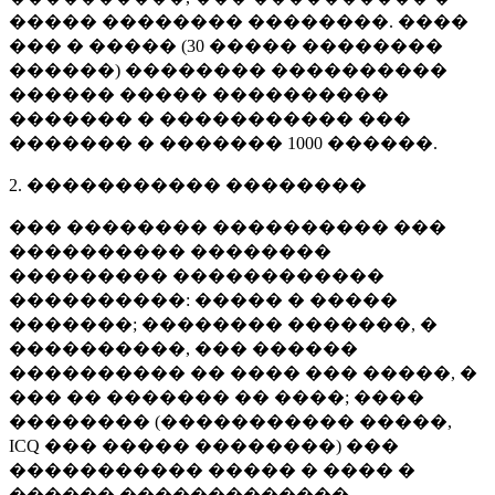
����� �������� ��������. ����
��� � ����� (
30 �����
��������
������) �������� ����������
������ ����� ����������
������� � ����������� ���
������� � �������
1000 ������
.
2. ����������� ��������
��� �������� ���������� ���
���������� ��������
��������� ������������
����������: ����� � �����
�������; �������� �������, �
����������, ��� ������
���������� �� ���� ��� �����, �
��� �� ������� �� ����; ����
�������� (����������� �����,
ICQ ��� ����� ��������) ���
����������� ����� � ���� �
������ �������������.