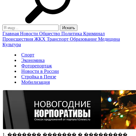
Главная
Новости
Общество
Политика
Криминал
Происшествия
ЖКХ
Транспорт
Образование
Медицина
Культура
Спорт
Экономика
Фоторепортаж
Новости в России
Стройка в Пензе
Мобилизация
1. ������� ������� � ���������