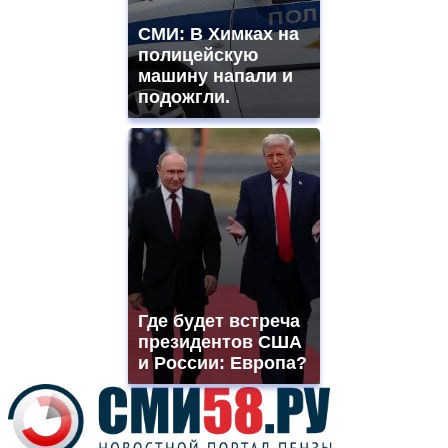
best
vape
СМИ: В Химках на
shops
полицейскую
site.
offer
машину напали и
all
подожгли.
kinds
of
high
quality
https://www.phoenix-
suns.ru/
which
you
need.
replica
franck
muller
Где будет встреча
rolex
президентов США
even
though
и России: Европа?
the
prices
are
higher