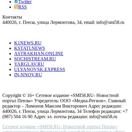
right
Twitter
blend
RSS
in
Контакты
creation
440026, г. Пенза, улица Лермонтова, 34, email: info@smi58.ru
completely
unique
Все порталы НМГ
dazzling
type.
K1NEWS.RU
reddit
KSTATI.NEWS
sevenfridayreplica.ru
ASTRAKHAN.ONLINE
sevenfriday
SOCHISTREAM.RU
outlet
YARGLAV.RU
is
ULYANOVSK.EXPRESS
the
IN-NNOV.RU
first
choice
Согласие на обработку персональных данных
Политика по
for
защите персональных данных
high-
Copyright © 16+ Сетевое издание «SMI58.RU- Новостной
end
портал Пензы» Учредитель: ООО «Медиа-Регион». Главный
people.
редактор – Лимонов Максим Викторович Адрес редакции:
440026, г. Пенза, улица Лермонтова, 34 Телефон редакции: +7
(987) 504 16 90 Адрес эл. почты редакции: info@smi58.ru
Сетевое издание «SMI58.RU- Новостной портал Пензы»
зарегистрировано Федеральной службой по надзору в сфере