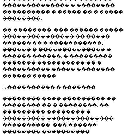
�������������� � ��������
���������� � ����� �� � �����
��������.
�� ��������, ��� ������ �����
��������������� �� �����
������ �� � �����������,
������ � �������������� �
������ ������. � ���������
������� ���������� �� �
���������� ����� ��������
������ �����.
3. ���������� � �������
�������� ���� ��������� ��
�������� �� � ��������, ��
��������� �������� �
��������� ��������������
����������. ��� ������
�������� ����������