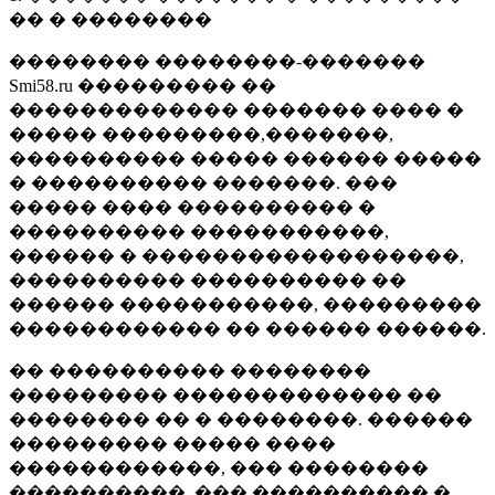
�� � ��������
�������� ��������-�������
Smi58.ru ��������� ��
������������� ������� ���� �
����� ���������,�������,
���������� ����� ������ �����
� ���������� �������. ���
����� ���� ���������� �
���������� �����������,
������ � ������������������,
���������� ���������� ��
������ �����������, ���������
������������ �� ������ ������.
�� ���������� ��������
��������� ������������� ��
�������� �� � ��������. ������
��������� ����� ����
������������, ��� ��������
����������, ��� ���������� �