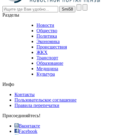
however
visitors
nevertheless
Разделы
believe
that
Новости
good
Общество
value.
Политика
who
Экономика
sells
Происшествия
the
ЖКХ
best
Транспорт
phyrevape.com
Образование
vape
Медицина
store
Культура
on
the
Инфо
pursuit
of
Контакты
the
Пользовательское соглашение
most
Правила перепечатки
effective
sophistication
Присоединяйтесь!
also
just
Вконтакте
the
Facebook