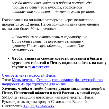
всегда тепло отзывается о родном регионе, где
прошли ее детство и юность, состоялось
становление личности, – отметил глава региона.
Голосование на онлайн-платформе и через волонтеров
продлится до 12 июня. На сегодняшний день свое мнение
высказали более 70 тыс. человек.
– Спасибо им за активность и неравнодушие.
Наше общее решение позволит изменить к
лучшему Пензенскую область, – заявил Олег
Мельниченко.
Чтобы узнавать свежие новости первыми и быть в
курсе всех событий в Пензе, подписывайтесь на нашу
группу в "
ВКонтакте
".
Смотреть ленту новостей Пензы
Тэги:
Мельниченко
,
Ситтель
,
голосование
,
благоустройство
,
нацпроект Инфраструктура для жизни
Хочешь, чтобы о твоём бизнесе узнали миллионы людей в
Пензе, Пензенской области и всей России - кликай сюда.
SMI58.ru - ведущий новостной интернет-портал Пензы.
Руководитель отдела продаж
Самохвалов Василий
Викторович
+7 (999) 784-45-35