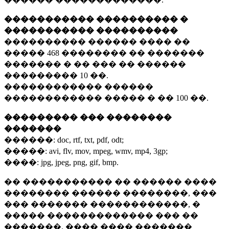
����������� ���������� �
����������� ����������
���������� ������ ���� ��
�����
468 ��������
�� �������
������� � �� ��� �� ������
���������
10 ��.
������������ ������
������������ ����� � ��
100 ��.
��������� ��� ��������
�������
������:
doc, rtf, txt, pdf, odt;
�����:
avi, flv, mov, mpeg, wmv, mp4, 3gp;
����:
jpg, jpeg, png, gif, bmp.
�� ����������� �� ������ ����
�������� ������ ��������, ���
��� ������� ������������, �
����� ������������� ��� ��
�������. ���� ���� �������